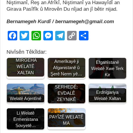
Niştimanî, Reş an Afrîkî, Niştimanî ya Hawayîdî an
Girava Pasîfîk û Mirovên Du nîjad an jî bêtir nijad.
Bernamegeh Kurdî / bernamegeh@gmail.com
F
T
W
M
T
C
S
a
wi
h
e
el
o
h
Nivîsên Têkîldar:
c
tt
at
ss
e
p
ar
Derketina
Serokkomarê
MÎRGEHA
e
er
s
e
gr
y
e
Amerîkayê ji
Efganîstanê
WELATÊ
Afganistanê û
Welatê Xwe Terk
b
A
n
a
Li
XALTAN
Şerê Nerm yê…
Kir
o
p
g
m
n
BILBILÊ WELATÊ
SERHEDÊ:
o
p
er
k
Erdnîgariya
EVDALÊ
Welatê Arjentînê
Welatê Xaltan
k
ZEYNIKÊ
Pirîskê Mihoyê /
Li Welatê
PAYÎZÊ WELATÊ
Ermenistana
MA
Sovyetê…