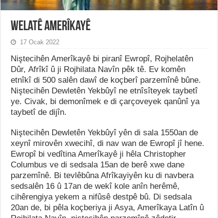
Welatê Amerîkayê
17 Ocak 2022
Niştecihên Amerîkayê bi piranî Ewropî, Rojhelatên
Dûr, Afrîkî û ji Rojhilata Navîn pêk tê. Ev komên
etnîkî di 500 salên dawî de koçberî parzemînê bûne.
Niştecihên Dewletên Yekbûyî ne etnîsîteyek taybetî
ye. Civak, bi demonîmek e di çarçoveyek qanûnî ya
taybetî de dijîn.
Niştecihên Dewletên Yekbûyî yên di sala 1550an de
xeynî mirovên xwecihî, di nav wan de Ewropî jî hene.
Ewropî bi vedîtina Amerîkayê ji hêla Christopher
Columbus ve di sedsala 15an de berê xwe dane
parzemînê. Bi tevlêbûna Afrîkayiyên ku di navbera
sedsalên 16 û 17an de wekî kole anîn herêmê,
cihêrengiya yekem a nifûsê destpê bû. Di sedsala
20an de, bi pêla koçberiya ji Asya, Amerîkaya Latîn û