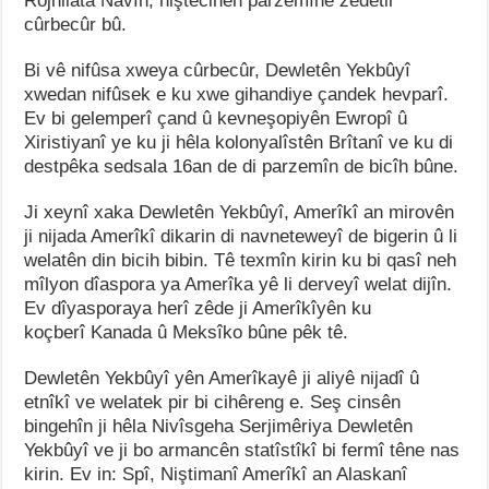
Rojhilata Navîn, niştecihên parzemînê zêdetir
cûrbecûr bû.
Bi vê nifûsa xweya cûrbecûr, Dewletên Yekbûyî
xwedan nifûsek e ku xwe gihandiye çandek hevparî.
Ev bi gelemperî çand û kevneşopiyên Ewropî û
Xiristiyanî ye ku ji hêla kolonyalîstên Brîtanî ve ku di
destpêka sedsala 16an de di parzemîn de bicîh bûne.
Ji xeynî xaka Dewletên Yekbûyî, Amerîkî an mirovên
ji nijada Amerîkî dikarin di navneteweyî de bigerin û li
welatên din bicih bibin. Tê texmîn kirin ku bi qasî neh
mîlyon dîaspora ya Amerîka yê li derveyî welat dijîn.
Ev dîyasporaya herî zêde ji Amerîkîyên ku
koçberî Kanada û Meksîko bûne pêk tê.
Dewletên Yekbûyî yên Amerîkayê ji aliyê nijadî û
etnîkî ve welatek pir bi cihêreng e. Seş cinsên
bingehîn ji hêla Nivîsgeha Serjimêriya Dewletên
Yekbûyî ve ji bo armancên statîstîkî bi fermî têne nas
kirin. Ev in: Spî, Niştimanî Amerîkî an Alaskanî