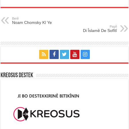
Berê
Noam Chomsky Kî Ye
Paşê
Di Îslamê De Sofîtî
KREOSUS DESTEK