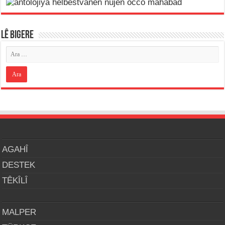
LÊ BIGERE
AGAHÎ
DESTEK
TÊKÎLÎ
MALPER