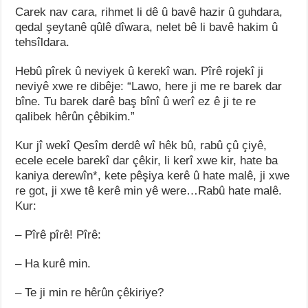
Carek nav cara, rihmet li dê û bavê hazir û guhdara,
qedal şeytanê qûlê dîwara, nelet bê li bavê hakim û
tehsîldara.
Hebû pîrek û neviyek û kerekî wan. Pîrê rojekî ji
neviyê xwe re dibêje: “Lawo, here ji me re barek dar
bîne. Tu barek darê baş bînî û werî ez ê ji te re
qalibek hêrûn çêbikim.”
Kur jî wekî Qesîm derdê wî hêk bû, rabû çû çiyê,
ecele ecele barekî dar çêkir, li kerî xwe kir, hate ba
kaniya derewîn*, kete pêşiya kerê û hate malê, ji xwe
re got, ji xwe tê kerê min yê were…Rabû hate malê.
Kur:
– Pîrê pîrê! Pîrê:
– Ha kurê min.
– Te ji min re hêrûn çêkiriye?