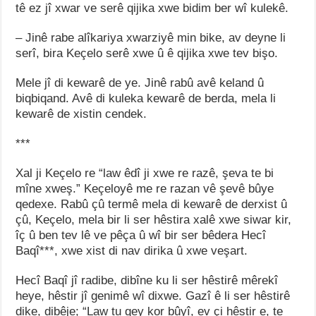
tê ez jî xwar ve serê qijika xwe bidim ber wî kulekê.
– Jinê rabe alîkariya xwarziyê min bike, av deyne li
serî, bira Keçelo serê xwe û ê qijika xwe tev bişo.
Mele jî di kewarê de ye. Jinê rabû avê keland û
biqbiqand. Avê di kuleka kewarê de berda, mela li
kewarê de xistin cendek.
***
Xal ji Keçelo re “law êdî ji xwe re razê, şeva te bi
mîne xweş.” Keçeloyê me re razan vê şevê bûye
qedexe. Rabû çû termê mela di kewarê de derxist û
çû, Keçelo, mela bir li ser hêstira xalê xwe siwar kir,
îç û ben tev lê ve pêça û wî bir ser bêdera Hecî
Baqî***, xwe xist di nav dirika û xwe veşart.
Hecî Baqî jî radibe, dibîne ku li ser hêstirê mêrekî
heye, hêstir jî genimê wî dixwe. Gazî ê li ser hêstirê
dike, dibêje; “Law tu qey kor bûyî, ev çi hêstir e, te