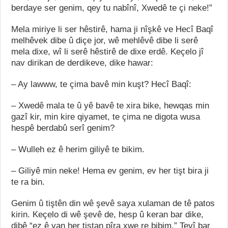
berdaye ser genim, qey tu nabînî, Xwedê te çi neke!”
Mela miriye li ser hêstirê, hama ji nîşkê ve Hecî Baqî
melhêvek dibe û diçe jor, wê mehlêvê dibe li serê
mela dixe, wî li serê hêstirê de dixe erdê. Keçelo jî
nav dirikan de derdikeve, dike hawar:
– Ay lawww, te çima bavê min kuşt? Hecî Baqî:
– Xwedê mala te û yê bavê te xira bike, hewqas min
gazî kir, min kire qiyamet, te çima ne digota wusa
hespê berdabû serî genim?
– Wulleh ez ê herim giliyê te bikim.
– Giliyê min neke! Hema ev genim, ev her tişt bira ji
te ra bin.
Genim û tiştên din wê şevê saya xulaman de tê patos
kirin. Keçelo di wê şevê de, hesp û keran bar dike,
dibê “ez ê van her tiştan pîra xwe re bibim.” Tevî bar