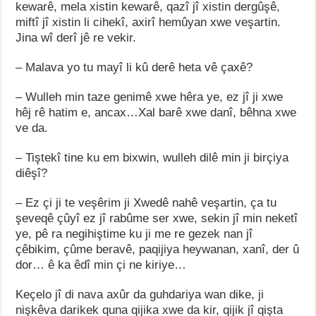
kewarê, mela xistin kewarê, qazî jî xistin dergûşê,
miftî jî xistin li cihekî, axirî hemûyan xwe veşartin.
Jina wî derî jê re vekir.
– Malava yo tu mayî li kû derê heta vê çaxê?
– Wulleh min taze genimê xwe hêra ye, ez jî ji xwe
hêj rê hatim e, ancax…Xal barê xwe danî, bêhna xwe
ve da.
– Tiştekî tine ku em bixwin, wulleh dilê min ji birçiya
diêşî?
– Ez çi ji te veşêrim ji Xwedê nahê veşartin, ça tu
şeveqê çûyî ez jî rabûme ser xwe, sekin jî min neketî
ye, pê ra negihiştime ku ji me re gezek nan jî
çêbikim, çûme beravê, paqijiya heywanan, xanî, der û
dor… ê ka êdî min çi ne kiriye…
Keçelo jî di nava axûr da guhdariya wan dike, ji
nişkêva darikek quna qijika xwe da kir, qijik jî qişta