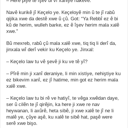
– Here piyê te îşev bi vî xaniyê nakeve.
Navê kurikê jî Keçelo ye. Keçeloyê min û te jî rabû
qijika xwe da destê xwe û çû. Got: “Ya Rebbî ez ê bi
kû de herim, wulleh barke, ez ê îşev herim mala xalê
xwe.”
Bû mexreb, rabû çû mala xalê xwe, tiq tiq li derî da,
jinxala wî derî vekir ku Keçelo ye. Jinxal:
– Keçelo law tu vê şevê ji ku ve tê yî?
– Pîrê min ji xanî deraniye, li min xistiye, nehiştiye ku
ez bikevim xanî, ez jî hatime, min got ez herim mala
xalê xwe.
– Keçelo law tu bi rê ve hatiyî, te vêga xwêdan daye,
ser û cilên te jî qirêjin, ka here ji xwe re nav
heywanan, li axûrê, heta sibê, ji xwe xalê te jî ne li
malê ye, çûye aşê, ku xalê te sibê hat, paşê were
serê xwe bişo.