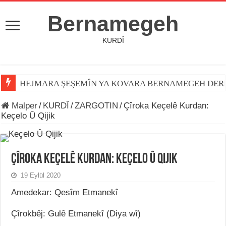
Bernamegeh
KURDÎ
HEJMARA ŞEŞEMÎN YA KOVARA BERNAMEGEH DER
Malper
/
KURDÎ
/
ZARGOTIN
/
Çîroka Keçelê Kurdan:
Keçelo Û Qijik
Çîroka Keçelê Kurdan: Keçelo Û Qijik
19 Eylül 2020
Amedekar: Qesîm Etmanekî
Çîrokbêj: Gulê Etmanekî (Diya wî)