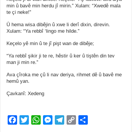
min û bavê min herdu jî mirin.” Xulam: “Xwedê mala
te çi neke!”
Û hema wisa dibêjin û xwe li derî dixin, direvin.
Xulam: “Ya rebbî ‘lingo me hilde.”
Keçelo yê min û te jî pişt wan de dibêje;
“Ya rebbî şikir ji te re, hêstir û ker û tiştên din tev
man ji min re.”
Ava çîroka me çû li nav deriya, rihmet dê û bavê me
hemû yan.
Çavkanî: Xedeng
F
T
W
M
T
C
S
a
wi
h
e
el
o
h