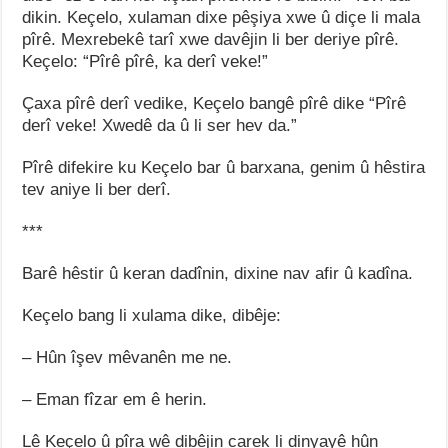
dikin. Keçelo, xulaman dixe pêşiya xwe û diçe li mala
pîrê. Mexrebekê tarî xwe davêjin li ber deriye pîrê.
Keçelo: “Pîrê pîrê, ka derî veke!”
Çaxa pîrê derî vedike, Keçelo bangê pîrê dike “Pîrê
derî veke! Xwedê da û li ser hev da.”
Pîrê difekire ku Keçelo bar û barxana, genim û hêstira
tev aniye li ber derî.
***
Barê hêstir û keran dadînin, dixine nav afir û kadîna.
Keçelo bang li xulama dike, dibêje:
– Hûn îşev mêvanên me ne.
– Eman fîzar em ê herin.
Lê Keçelo û pîra wê dibêjin carek li dinyayê hûn