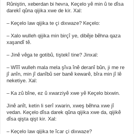
Rûniştin, xeberdan bi hevra, Keçelo yê min û te dîsa
darekî qûna qijika xwe de kir. Xal:
– Keçelo law qijika te çi dixwaze? Keçelo:
– Xalo wulleh qijika min birçî ye, dibêje bêhna qaza
xaşandî tê.
– Jinê vêga te gotibû, tiştekî tine? Jinxal:
– Wîîî wulleh mala mela şîva înê deranî bûn, ji me re
jî anîn, min jî danîbû ser banê kewarê, bîra min jî lê
neketiye. Xal:
– Ka zû bîne, ez û xwarziyê xwe yê Keçelo bixwin.
Jinê anît, ketin li serî xwarin, xweş bêhna xwe jî
vedan. Keçelo dîsa darek qûna qijika xwe da, qijikê
dîsa qişta qişt kir. Xal:
– Keçelo law qijika te îcar çi dixwaze?