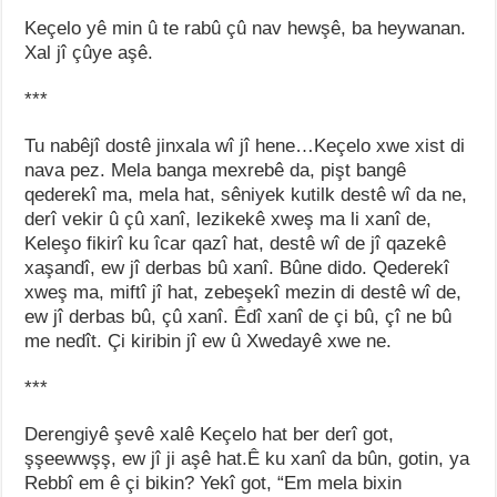
Keçelo yê min û te rabû çû nav hewşê, ba heywanan.
Xal jî çûye aşê.
***
Tu nabêjî dostê jinxala wî jî hene…Keçelo xwe xist di
nava pez. Mela banga mexrebê da, pişt bangê
qederekî ma, mela hat, sêniyek kutilk destê wî da ne,
derî vekir û çû xanî, lezikekê xweş ma li xanî de,
Keleşo fikirî ku îcar qazî hat, destê wî de jî qazekê
xaşandî, ew jî derbas bû xanî. Bûne dido. Qederekî
xweş ma, miftî jî hat, zebeşekî mezin di destê wî de,
ew jî derbas bû, çû xanî. Êdî xanî de çi bû, çî ne bû
me nedît. Çi kiribin jî ew û Xwedayê xwe ne.
***
Derengiyê şevê xalê Keçelo hat ber derî got,
şşeewwşş, ew jî ji aşê hat.Ê ku xanî da bûn, gotin, ya
Rebbî em ê çi bikin? Yekî got, “Em mela bixin