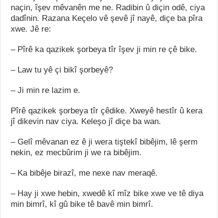
naçin, îşev mêvanên me ne. Radibin û diçin odê, ciya
dadînin. Razana Keçelo vê şevê jî nayê, diçe ba pîra
xwe. Jê re:
– Pîrê ka qazikek şorbeya tîr îşev ji min re çê bike.
– Law tu yê çi bikî şorbeyê?
– Ji min re lazim e.
Pîrê qazikek şorbeya tîr çêdike. Xweyê hestîr û kera
jî dikevin nav ciya. Keleşo jî diçe ba wan.
– Gelî mêvanan ez ê ji wera tiştekî bibêjim, lê şerm
nekin, ez mecbûrim ji we ra bibêjim.
– Ka bibêje birazî, me nexe nav meraqê.
– Hay ji xwe hebin, xwedê kî mîz bike xwe ve tê diya
min bimrî, kî gû bike tê bavê min bimrî.