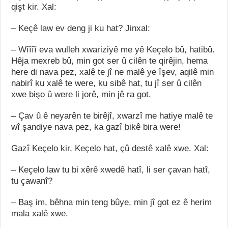
qişt kir. Xal:
– Keçê law ev deng ji ku hat? Jinxal:
– Wîîîî eva wulleh xwariziyê me yê Keçelo bû, hatibû.
Hêja mexreb bû, min got ser û cilên te qirêjin, hema
here di nava pez, xalê te jî ne malê ye îşev, aqilê min
nabirî ku xalê te were, ku sibê hat, tu jî ser û cilên
xwe bişo û were li jorê, min jê ra got.
– Çav û ê neyarên te birêjî, xwarzî me hatiye malê te
wî şandiye nava pez, ka gazî bikê bira were!
Gazî Keçelo kir, Keçelo hat, çû destê xalê xwe. Xal:
– Keçelo law tu bi xêrê xwedê hatî, li ser çavan hatî,
tu çawanî?
– Baş im, bêhna min teng bûye, min jî got ez ê herim
mala xalê xwe.