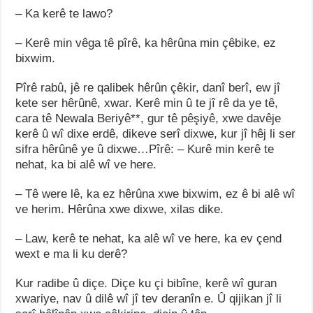
– Ka kerê te lawo?
– Kerê min vêga tê pîrê, ka hêrûna min çêbike, ez
bixwim.
Pîrê rabû, jê re qalibek hêrûn çêkir, danî berî, ew jî
kete ser hêrûnê, xwar. Kerê min û te jî rê da ye tê,
cara tê Newala Beriyê**, gur tê pêşiyê, xwe davêje
kerê û wî dixe erdê, dikeve serî dixwe, kur jî hêj li ser
sifra hêrûnê ye û dixwe…Pîrê: – Kurê min kerê te
nehat, ka bi alê wî ve here.
– Tê were lê, ka ez hêrûna xwe bixwim, ez ê bi alê wî
ve herim. Hêrûna xwe dixwe, xilas dike.
– Law, kerê te nehat, ka alê wî ve here, ka ev çend
wext e ma li ku derê?
Kur radibe û diçe. Diçe ku çi bibîne, kerê wî guran
xwariye, nav û dilê wî jî tev deranîn e. Û qijikan jî li