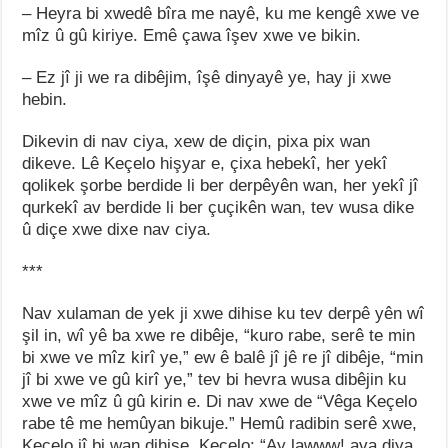
– Heyra bi xwedê bîra me nayê, ku me kengê xwe ve
mîz û gû kiriye. Emê çawa îşev xwe ve bikin.
– Ez jî ji we ra dibêjim, îşê dinyayê ye, hay ji xwe
hebin.
Dikevin di nav ciya, xew de diçin, pixa pix wan
dikeve. Lê Keçelo hişyar e, çixa hebekî, her yekî
qolikek şorbe berdide li ber derpêyên wan, her yekî jî
qurkekî av berdide li ber çuçikên wan, tev wusa dike
û diçe xwe dixe nav ciya.
***
Nav xulaman de yek ji xwe dihise ku tev derpê yên wî
şil in, wî yê ba xwe re dibêje, “kuro rabe, serê te min
bi xwe ve mîz kirî ye,” ew ê balê jî jê re jî dibêje, “min
jî bi xwe ve gû kirî ye,” tev bi hevra wusa dibêjin ku
xwe ve mîz û gû kirin e. Di nav xwe de “Vêga Keçelo
rabe tê me hemûyan bikuje.” Hemû radibin serê xwe,
Keçelo jî bi wan dihise. Keçelo: “Ay lawww! ava diya