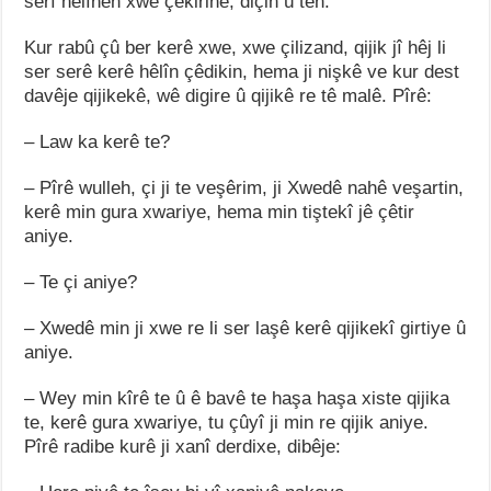
serî hêlînên xwe çêkirine, diçin û tên.
Kur rabû çû ber kerê xwe, xwe çilizand, qijik jî hêj li
ser serê kerê hêlîn çêdikin, hema ji nişkê ve kur dest
davêje qijikekê, wê digire û qijikê re tê malê. Pîrê:
– Law ka kerê te?
– Pîrê wulleh, çi ji te veşêrim, ji Xwedê nahê veşartin,
kerê min gura xwariye, hema min tiştekî jê çêtir
aniye.
– Te çi aniye?
– Xwedê min ji xwe re li ser laşê kerê qijikekî girtiye û
aniye.
– Wey min kîrê te û ê bavê te haşa haşa xiste qijika
te, kerê gura xwariye, tu çûyî ji min re qijik aniye.
Pîrê radibe kurê ji xanî derdixe, dibêje: