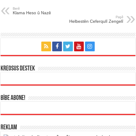
Berê
Klama Heso û Nazê
Paşê
Helbestên Ceferqulî Zengelî
KREOSUS DESTEK
BİBE ABONE!
REKLAM