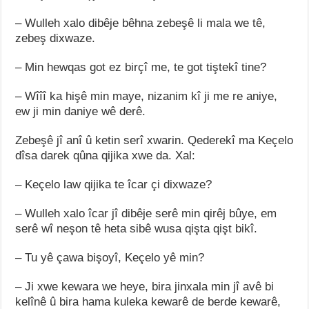
– Wulleh xalo dibêje bêhna zebeşê li mala we tê,
zebeş dixwaze.
– Min hewqas got ez birçî me, te got tiştekî tine?
– Wîîî ka hişê min maye, nizanim kî ji me re aniye,
ew ji min daniye wê derê.
Zebeşê jî anî û ketin serî xwarin. Qederekî ma Keçelo
dîsa darek qûna qijika xwe da. Xal:
– Keçelo law qijika te îcar çi dixwaze?
– Wulleh xalo îcar jî dibêje serê min qirêj bûye, em
serê wî neşon tê heta sibê wusa qişta qişt bikî.
– Tu yê çawa bişoyî, Keçelo yê min?
– Ji xwe kewara we heye, bira jinxala min jî avê bi
kelînê û bira hama kuleka kewarê de berde kewarê,