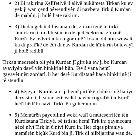
2) Bi rakirina Xelîfetiyê ji aliyê hukûmeta Tirkan ku ev
yek ji wan çend pêwendiyên di navbera Tirk û Kurdan
de mabûn, ji holê hate rakirin.
3) Di dadgeh û dibistanan de, ziman tenê bi tirkî
sînorkirin û di dibistanan de qedexekirina zimanê
Kurdî. Ev tedvîrên ku li gor dilê Tirkan, dihatin wî watê
ku di pratîkê de êdî di nav Kurdan de hînkirin bi tevayî
ji holê radibû.
Tirkan medresên olî yên Kurdan jî girt ku ew ji bo Kurdan
avayiyên dawî yên hînkirinê bûn. Tevlî vana hemî
gavavêtinên zordarî, li her derê Kurdistanê baca hînkirinê jî
tê stendin.
4) Bêjeya “Kurdistan” ji hemî pirtûkên hînkirinê hatiye
derxistin û li seranserê welêt navên cografîk ên Kurdî
hêdî hêdî bi navê Tirkî tên guherandin.
5) Memûrên payebilind weka walî û muteserrifên tên
Kurdistana Tirkiyê, bê îstisna hemî Tirk in; qaymeqam
nêzê nîvî Tirk in û nîvî Kurd in. Her çiqas piraniya
memûrên biçûk Kurd bin jî, Tirk di hilbijartina wan de,