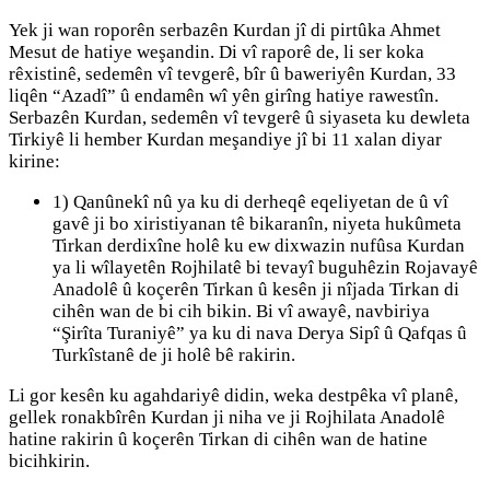
Yek ji wan roporên serbazên Kurdan jî di pirtûka Ahmet
Mesut de hatiye weşandin. Di vî raporê de, li ser koka
rêxistinê, sedemên vî tevgerê, bîr û baweriyên Kurdan, 33
liqên “Azadî” û endamên wî yên girîng hatiye rawestîn.
Serbazên Kurdan, sedemên vî tevgerê û siyaseta ku dewleta
Tirkiyê li hember Kurdan meşandiye jî bi 11 xalan diyar
kirine:
1) Qanûnekî nû ya ku di derheqê eqeliyetan de û vî
gavê ji bo xiristiyanan tê bikaranîn, niyeta hukûmeta
Tirkan derdixîne holê ku ew dixwazin nufûsa Kurdan
ya li wîlayetên Rojhilatê bi tevayî buguhêzin Rojavayê
Anadolê û koçerên Tirkan û kesên ji nîjada Tirkan di
cihên wan de bi cih bikin. Bi vî awayê, navbiriya
“Şirîta Turaniyê” ya ku di nava Derya Sipî û Qafqas û
Turkîstanê de ji holê bê rakirin.
Li gor kesên ku agahdariyê didin, weka destpêka vî planê,
gellek ronakbîrên Kurdan ji niha ve ji Rojhilata Anadolê
hatine rakirin û koçerên Tirkan di cihên wan de hatine
bicihkirin.