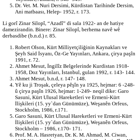
Dr. Vet. M. Nuri Dersimi, Kürdistan Tarihinde Dersim,
Ani matbaası, Helep- 1952, r. 173.
Li gorî Zinar Silopî, “Azadî” di sala 1922- an de hatiye
damezirandin. Binere: Zinar Silopî, berhema navê wê
derbasdibe (b.n.d.) r. 85.
Robert Olson, Kürt Milliyetçiliğinin Kaynakları ve
Şeyh Said İsyanı, Öz-Ge Yayınları, Ankara, çirya paşîn
1991, r. 72.
Ahmet Mesut, İngilîz Belgelerinde Kurdistan 1918-
1958, Doz Yayınları, İstanbul, gulan 1992, r. 143- 144.
Ahmet Mesut, b.n.d, r. 147- 148.
Yê ku ji Troşak, çeleya pêşîn ya 1925, hejmar: 6 -248-
û çirya paşîn 1926, hejmar: 1-249- neqil dike: Garo
Sasuni, Kürt Ulusal Hareketleri ve Ermeni-Kürt
İlişkileri (15. yy`dan Günümüze), Weşanên Orfeus,
Stockholm, 1986, r.171.
Garo Sasuni, Kürt Ulusal Hareketleri ve Ermeni-Kürt
İlişkileri (15. yy`dan Günümüze), Weşanên Orfeus,
Stockholm – 1986, r.170- 171.
Prof. M. A. Hasretyan, Dr. K. M. Ahmad, M. Ciwan,