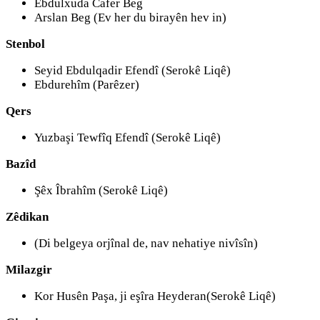
Ebdulxuda Cafer Beg
Arslan Beg (Ev her du birayên hev in)
Stenbol
Seyid Ebdulqadir Efendî (Serokê Liqê)
Ebdurehîm (Parêzer)
Qers
Yuzbaşi Tewfîq Efendî (Serokê Liqê)
Bazîd
Şêx Îbrahîm (Serokê Liqê)
Zêdikan
(Di belgeya orjînal de, nav nehatiye nivîsîn)
Milazgir
Kor Husên Paşa, ji eşîra Heyderan(Serokê Liqê)