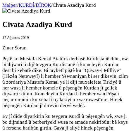
Malper
/
KURDÎ
/
DÎROK
/
Civata Azadiya Kurd
Civata Azadiya Kurd
17 Ağustos 2019
Zinar Soran
Piştê ku Mustafa Kemal Atatürk derbasê Kurdistanê dibe, ew
bi dijwarî li dijî tevgera Kurdistanê û komeleyên Kurdan
dest bi xebatê dike. Bi taybetî piştê ku “Quway-i Mîlliye”
(Hêzên Neteweyî) li hember Yewnaniyan bi ser dikevin, zilm
û zordariya Mustefa Kemal ya li dijî muxalefeta Tirkiyê û
her wusa li hember komele û pêşengên Kurdan jî gellek
dijwartir dibin. Komeleyên Kurdan li hember wan êrîşan
neçar dimînin ku xebat û çalakiyên xwe rawestînin. Hinek
pêşengên Kurdan jî direvin dervê welêt.
Ev jî dide diyarkirin ku tevgera Kurdî û pêşengên wê, xwe ji
bo dijminatî û berberiyekî wusa re amade nekiribûn; bê keys
û fersend hatibûn girtin. Gava ji aliyê hinek pêşengên