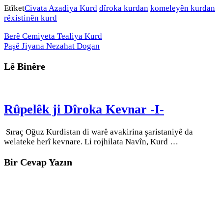
Etîket
Civata Azadiya Kurd
dîroka kurdan
komeleyên kurdan
rêxistinên kurd
Berê
Cemiyeta Tealiya Kurd
Paşê
Jiyana Nezahat Dogan
Lê Binêre
Rûpelêk ji Dîroka Kevnar -I-
Sıraç Oğuz Kurdistan di warê avakirina şaristaniyê da
welateke herî kevnare. Li rojhilata Navîn, Kurd …
Bir Cevap Yazın