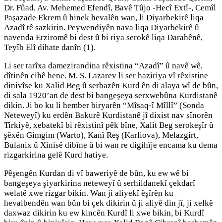
Dr. Fûad, Av. Mehemed Efendî, Bavê Tûjo -Hecî Extî-, Cemîl
Paşazade Ekrem û hinek hevalên wan, li Diyarbekirê liqa
Azadî tê sazkirin. Peywendiyên nava liqa Diyarbekirê û
navenda Erziromê bi dest û bi riya serokê liqa Darahênê,
Teyîb Elî dihate danîn (1).
Li ser tarîxa damezirandina rêxistina “Azadî” û navê wê,
dîtinên cihê hene. M. S. Lazarev li ser haziriya vî rêxistine
dinivîse ku Xalid Beg û serbazên Kurd ên di alaya wî de bûn,
di sala 1920’an de dest bi bangeşeya serxwebûna Kurdistanê
dikin. Ji bo ku li hember biryarên “Mîsaq-î Mîllî” (Sonda
Neteweyî) ku erdên Bakurê Kurdistanê jî dixist nav sînorên
Tirkiyê, xebatekî bi rêxistinî pêk bîne, Xalit Beg serokeşîr û
şêxên Gimgim (Warto), Kanî Reş (Karliova), Melazgirt,
Bulanix û Xinisê dibîne û bi wan re digihîje encama ku dema
rizgarkirina gelê Kurd hatiye.
Pêşengên Kurdan di vî baweriyê de bûn, ku ew wê bi
bangeşeya şiyarkirina neteweyî û serhildanekî çekdarî
welatê xwe rizgar bikin. Wan ji aliyekî êşîrên ku
hevalbendên wan bûn bi çek dikirin û ji aliyê din jî, ji xelkê
daxwaz dikirin ku ew kincên Kurdî li xwe bikin, bi Kurdî