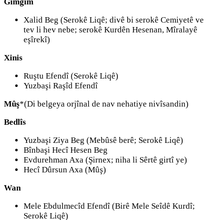
Gimgim
Xalid Beg (Serokê Liqê; divê bi serokê Cemiyetê ve
tev li hev nebe; serokê Kurdên Hesenan, Mîralayê
eşîrekî)
Xinis
Ruştu Efendî (Serokê Liqê)
Yuzbaşi Raşîd Efendî
Mûş
*(Di belgeya orjînal de nav nehatiye nivîsandin)
Bedlîs
Yuzbaşi Ziya Beg (Mebûsê berê; Serokê Liqê)
Bînbaşi Hecî Hesen Beg
Evdurehman Axa (Şirnex; niha li Sêrtê girtî ye)
Hecî Dûrsun Axa (Mûş)
Wan
Mele Ebdulmecîd Efendî (Birê Mele Seîdê Kurdî;
Serokê Liqê)