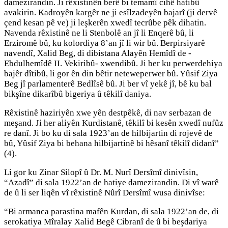
damezirandin. Ji rêxistinên berê bi temamî cihê hatibû
avakirin. Kadroyên kargêr ne ji esîlzadeyên bajarî (ji dervê
çend kesan pê ve) ji leşkerên xwedî tecrûbe pêk dihatin.
Navenda rêxistinê ne li Stenbolê an jî li Enqerê bû, li
Erziromê bû, ku kolordiya 8’an jî li wir bû. Berpirsiyarê
navendî, Xalid Beg, di dibistana Alayên Hemîdî de -
Ebdulhemîdê II. Vekiribû- xwendibû. Ji ber ku perwerdehiya
bajêr dîtibû, li gor ên din bêtir neteweperwer bû. Yûsif Ziya
Beg jî parlamenterê Bedlîsê bû. Ji ber vî yekê jî, bê ku bal
bikşîne dikarîbû bigeriya û têkilî daniya.
Rêxistinê haziriyên xwe yên destpêkê, di nav serbazan de
meşand. Ji her aliyên Kurdistanê, têkilî bi kesên xwedî nufûz
re danî. Ji bo ku di sala 1923’an de hilbijartin di rojevê de
bû, Yûsif Ziya bi behana hilbijartinê bi hêsanî têkilî didanî”
(4).
Li gor ku Zinar Silopî û Dr. M. Nurî Dersîmî dinivîsin,
“Azadî” di sala 1922’an de hatiye damezirandin. Di vî warê
de û li ser liqên vî rêxistinê Nûrî Dersîmî wusa dinivîse:
“Bi armanca parastina mafên Kurdan, di sala 1922’an de, di
serokatiya Mîralay Xalid Begê Cibranî de û bi beşdariya