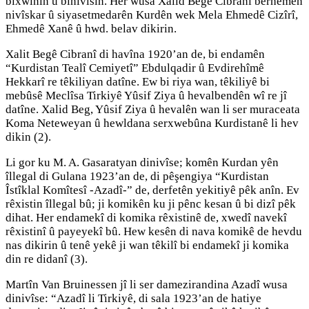
bixwînin û binivîsin. Her wusa Xalid Begê Cibranî berhemên
nivîskar û siyasetmedarên Kurdên wek Mela Ehmedê Cizîrî,
Ehmedê Xanê û hwd. belav dikirin.
Xalit Begê Cibranî di havîna 1920’an de, bi endamên
“Kurdistan Tealî Cemiyetî” Ebdulqadir û Evdirehîmê
Hekkarî re têkiliyan datîne. Ew bi riya wan, têkiliyê bi
mebûsê Meclîsa Tirkiyê Yûsif Ziya û hevalbendên wî re jî
datîne. Xalid Beg, Yûsif Ziya û hevalên wan li ser muraceata
Koma Neteweyan û hewldana serxwebûna Kurdistanê li hev
dikin (2).
Li gor ku M. A. Gasaratyan dinivîse; komên Kurdan yên
îllegal di Gulana 1923’an de, di pêşengiya “Kurdistan
Îstîklal Komîtesî -Azadî-” de, derfetên yekitiyê pêk anîn. Ev
rêxistin îllegal bû; ji komikên ku ji pênc kesan û bi dizî pêk
dihat. Her endamekî di komika rêxistinê de, xwedî navekî
rêxistinî û payeyekî bû. Hew kesên di nava komikê de hevdu
nas dikirin û tenê yekê ji wan têkilî bi endamekî ji komika
din re didanî (3).
Martîn Van Bruinessen jî li ser damezirandina Azadî wusa
dinivîse: “Azadî li Tirkiyê, di sala 1923’an de hatiye