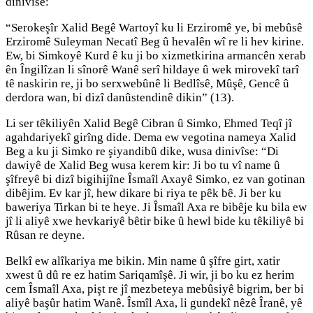
dinivîse:
“Serokeşîr Xalid Begê Wartoyî ku li Erziromê ye, bi mebûsê
Erziromê Suleyman Necatî Beg û hevalên wî re li hev kirine.
Ew, bi Simkoyê Kurd ê ku ji bo xizmetkirina armancên xerab
ên Îngilîzan li sînorê Wanê serî hildaye û wek mirovekî tarî
tê naskirin re, ji bo serxwebûnê li Bedlîsê, Mûşê, Gencê û
derdora wan, bi dizî danûstendinê dikin” (13).
Li ser têkiliyên Xalid Begê Cibran û Simko, Ehmed Teqî jî
agahdariyekî girîng dide. Dema ew vegotina nameya Xalid
Beg a ku ji Simko re şiyandibû dike, wusa dinivîse: “Di
dawiyê de Xalid Beg wusa kerem kir: Ji bo tu vî name û
şîfreyê bi dizî bigihijîne Îsmaîl Axayê Simko, ez van gotinan
dibêjim. Ev kar jî, hew dikare bi riya te pêk bê. Ji ber ku
baweriya Tirkan bi te heye. Ji Îsmaîl Axa re bibêje ku bila ew
jî li aliyê xwe hevkariyê bêtir bike û hewl bide ku têkiliyê bi
Rûsan re deyne.
Belkî ew alîkariya me bikin. Min name û şîfre girt, xatir
xwest û dû re ez hatim Sariqamîşê. Ji wir, ji bo ku ez herim
cem Îsmaîl Axa, pişt re jî mezbeteya mebûsiyê bigrim, ber bi
aliyê başûr hatim Wanê. Îsmîl Axa, li gundekî nêzê Îranê, yê