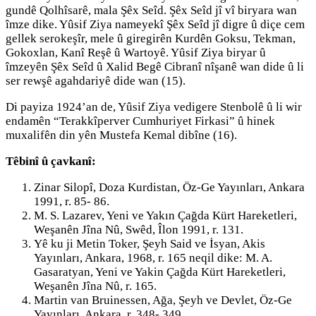
gundê Qolhîsarê, mala Şêx Seîd. Şêx Seîd jî vî biryara wan
îmze dike. Yûsif Ziya nameyekî Şêx Seîd jî digre û diçe cem
gellek serokeşîr, mele û giregirên Kurdên Goksu, Tekman,
Gokoxlan, Kanî Reşê û Wartoyê. Yûsif Ziya biryar û
îmzeyên Şêx Seîd û Xalid Begê Cibranî nîşanê wan dide û li
ser rewşê agahdariyê dide wan (15).
Di payiza 1924’an de, Yûsif Ziya vedigere Stenbolê û li wir
endamên “Terakkîperver Cumhuriyet Firkasi” û hinek
muxalifên din yên Mustefa Kemal dibîne (16).
Têbinî û çavkanî:
Zinar Silopî, Doza Kurdistan, Öz-Ge Yayınları, Ankara
1991, r. 85- 86.
M. S. Lazarev, Yeni ve Yakın Çağda Kürt Hareketleri,
Weşanên Jîna Nû, Swêd, Îlon 1991, r. 131.
Yê ku ji Metin Toker, Şeyh Said ve İsyan, Akis
Yayınları, Ankara, 1968, r. 165 neqil dike: M. A.
Gasaratyan, Yeni ve Yakin Çağda Kürt Hareketleri,
Weşanên Jîna Nû, r. 165.
Martin van Bruinessen, Ağa, Şeyh ve Devlet, Öz-Ge
Yayınları, Ankara, r. 348- 349.