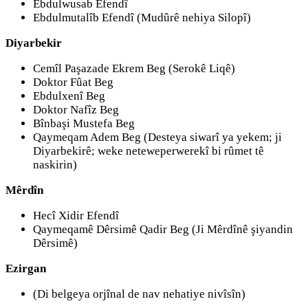
Ebdulwusab Efendî
Ebdulmutalîb Efendî (Mudûrê nehiya Silopî)
Diyarbekir
Cemîl Paşazade Ekrem Beg (Serokê Liqê)
Doktor Fûat Beg
Ebdulxenî Beg
Doktor Nafîz Beg
Bînbaşi Mustefa Beg
Qaymeqam Adem Beg (Desteya siwarî ya yekem; ji
Diyarbekirê; weke neteweperwerekî bi rûmet tê
naskirin)
Mêrdîn
Hecî Xidir Efendî
Qaymeqamê Dêrsimê Qadir Beg (Ji Mêrdînê şiyandin
Dêrsimê)
Ezirgan
(Di belgeya orjînal de nav nehatiye nivîsîn)