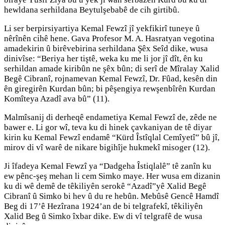
hewldana serhildana Beytulşebabê de cih girtibû.
Li ser berpirsiyartiya Kemal Fewzî jî yekfikirî tuneye û
nêrînên cihê hene. Gava Profesor M. A. Hasratyan vegotina
amadekirin û birêvebirina serhildana Şêx Seîd dike, wusa
dinivîse: “Beriya her tiştê, weka ku me li jor jî dît, ên ku
serhildan amade kiribûn ne şêx bûn; di serî de Mîralay Xalid
Begê Cibranî, rojnamevan Kemal Fewzî, Dr. Fûad, kesên din
ên giregirên Kurdan bûn; bi pêşengiya rewşenbîrên Kurdan
Komîteya Azadî ava bû” (11).
Malmîsanij di derheqê endametiya Kemal Fewzî de, zêde ne
bawer e. Li gor wî, teva ku di hinek çavkaniyan de tê diyar
kirin ku Kemal Fewzî endamê “Kürd Îstîqlal Cemîyetî” bû jî,
mirov di vî warê de nikare bigihîje hukmekî misoger (12).
Ji îfadeya Kemal Fewzî ya “Dadgeha Îstiqlalê” tê zanîn ku
ew pênc-şeş mehan li cem Simko maye. Her wusa em dizanin
ku di wê demê de têkiliyên serokê “Azadî”yê Xalid Begê
Cibranî û Simko bi hev û du re hebûn. Mebûsê Gencê Hamdî
Beg di 17’ê Hezîrana 1924’an de bi telgrafekî, têkiliyên
Xalid Beg û Simko îxbar dike. Ew di vî telgrafê de wusa