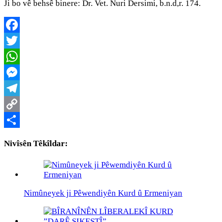
Ji bo vê behsê binere: Dr. Vet. Nuri Dersimi, b.n.d,r. 174.
Facebook
Twitter
WhatsApp
Messenger
Telegram
Copy
Link
Share
Nivîsên Têkîldar:
Nimûneyek ji Pêwendiyên Kurd û Ermeniyan