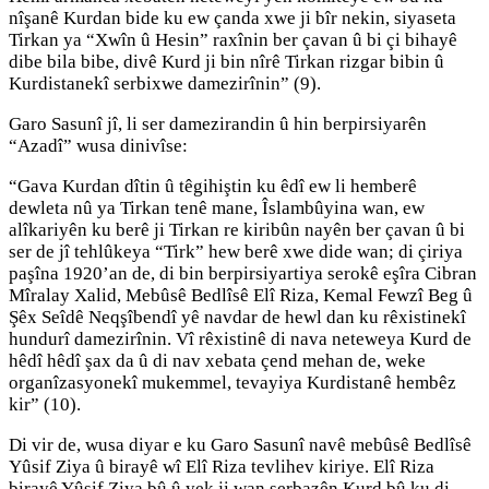
nîşanê Kurdan bide ku ew çanda xwe ji bîr nekin, siyaseta
Tirkan ya “Xwîn û Hesin” raxînin ber çavan û bi çi bihayê
dibe bila bibe, divê Kurd ji bin nîrê Tirkan rizgar bibin û
Kurdistanekî serbixwe damezirînin” (9).
Garo Sasunî jî, li ser damezirandin û hin berpirsiyarên
“Azadî” wusa dinivîse:
“Gava Kurdan dîtin û têgihiştin ku êdî ew li hemberê
dewleta nû ya Tirkan tenê mane, Îslambûyina wan, ew
alîkariyên ku berê ji Tirkan re kiribûn nayên ber çavan û bi
ser de jî tehlûkeya “Tirk” hew berê xwe dide wan; di çiriya
paşîna 1920’an de, di bin berpirsiyartiya serokê eşîra Cibran
Mîralay Xalid, Mebûsê Bedlîsê Elî Riza, Kemal Fewzî Beg û
Şêx Seîdê Neqşîbendî yê navdar de hewl dan ku rêxistinekî
hundurî damezirînin. Vî rêxistinê di nava neteweya Kurd de
hêdî hêdî şax da û di nav xebata çend mehan de, weke
organîzasyonekî mukemmel, tevayiya Kurdistanê hembêz
kir” (10).
Di vir de, wusa diyar e ku Garo Sasunî navê mebûsê Bedlîsê
Yûsif Ziya û birayê wî Elî Riza tevlihev kiriye. Elî Riza
birayê Yûsif Ziya bû û yek ji wan serbazên Kurd bû ku di