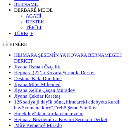
BERNAME
DERBARÊ ME DE
AGAHÎ
DESTEK
TÊKÎLÎ
TÜRKÇE
LÊ BINÊRE
HEJMARA ŞEŞEMÎN YA KOVARA BERNAMEGEH
DERKET
Jiyana Osman Özçelik
Hejmara (22) a Kovara Şermola Derket
Destana Kela Dimdimê
Jiyana Milet Mihemed
Jiyana Xelȋlȇ Çaçan Mȗradov
Jiyana Çekdar Karataş
126 saliya ji dayȋk bȗna, hȋmdarekȋ edebyeta kurdȋ,
bavȇ romana kurdȋ,Erebȇ Şemo Şamȋlov
Hinek leyîskên kurdan ên kevnar
Hejmara Nozdemîn a Kovara Şermola Derket
Mîrê Kemençê Mirado