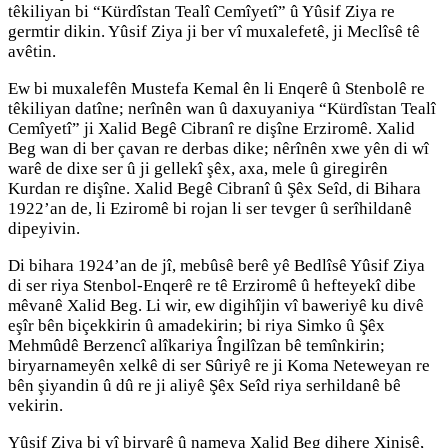
têkiliyan bi “Kürdîstan Tealî Cemîyetî” û Yûsif Ziya re
germtir dikin. Yûsif Ziya ji ber vî muxalefetê, ji Meclîsê tê
avêtin.
Ew bi muxalefên Mustefa Kemal ên li Enqerê û Stenbolê re
têkiliyan datîne; nerînên wan û daxuyaniya “Kürdîstan Tealî
Cemîyetî” ji Xalid Begê Cibranî re dişîne Erziromê. Xalid
Beg wan di ber çavan re derbas dike; nêrînên xwe yên di wî
warê de dixe ser û ji gellekî şêx, axa, mele û giregirên
Kurdan re dişîne. Xalid Begê Cibranî û Şêx Seîd, di Bihara
1922’an de, li Eziromê bi rojan li ser tevger û serîhildanê
dipeyivin.
Di bihara 1924’an de jî, mebûsê berê yê Bedlîsê Yûsif Ziya
di ser riya Stenbol-Enqerê re tê Erziromê û hefteyekî dibe
mêvanê Xalid Beg. Li wir, ew digihîjin vî baweriyê ku divê
eşîr bên biçekkirin û amadekirin; bi riya Simko û Şêx
Mehmûdê Berzencî alîkariya Îngilîzan bê temînkirin;
biryarnameyên xelkê di ser Sûriyê re ji Koma Neteweyan re
bên şiyandin û dû re ji aliyê Şêx Seîd riya serhildanê bê
vekirin.
Yûsif Ziya bi vî biryarê û nameya Xalid Beg dihere Xinisê,