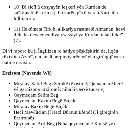
10) Di sicîl û dosyayên leşkerî yên Kurdan de,
suîstimalî tê kirin û ji bo karên pîs û xerab Kurd tên
hilbijartin.
11) Hukûmeta Tirk bi alîkariya rastmalê Almanan, hewl
dide ku dewlemendiya xwezayî ya Kurdan talan bike”
(7).
Di vî rapora ku ji Îngilîzan re hatiye pêşkêşkirin de, liqên
rêxistina Azadî, endam û berpirsiyarên wî yên girîng jî wusa
hatine nivîsîn:
Erzirom (Navenda Wê)
Mîralay Xalid Beg (Serokê rêxistinê; Qumandarê berê
yê garnîzona Erziromê; niha li Qersê tucar e)
Qaymeqam Selîm Beg
Qaymeqam Kazim Begê Biçûk
Mîralay Raxip Begê Biçûk
Heci Mewlûd an jî Hecî Dûrsun Efendî (Ji giregirên
Erziromê)
Qeymeqam Arif Beg (Niha qeymeqamê Xinisê ye)