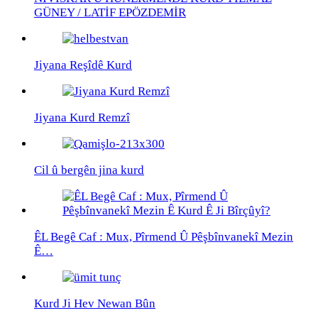
GÜNEY / LATİF EPÖZDEMİR
Jiyana Reşîdê Kurd
Jiyana Kurd Remzî
Cil û bergên jina kurd
ÊL Begê Caf : Mux, Pîrmend Û Pêşbînvanekî Mezin
Ê…
Kurd Ji Hev Newan Bûn