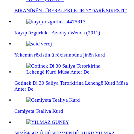
BÎRANÎNÊN LÎBERALEKÎ KURD ”DARÊ ŞIKESTÎ”
Kayıp özgürlük - Azadiya Wenda (2011)
Yekemîn rêxistin û rêxistinbûna jinên kurd
Gotinek Di 30 Saliya Terorkirina Lehengê Kurd Mûsa
Anter De
Cemiyeta Tealiya Kurd
NİVÎSKAR Û HÛNERMENDÊ KURD YILMAZ