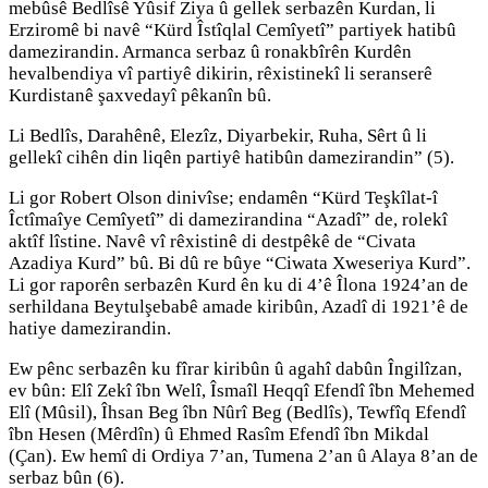
mebûsê Bedlîsê Yûsif Ziya û gellek serbazên Kurdan, li
Erziromê bi navê “Kürd Îstîqlal Cemîyetî” partiyek hatibû
damezirandin. Armanca serbaz û ronakbîrên Kurdên
hevalbendiya vî partiyê dikirin, rêxistinekî li seranserê
Kurdistanê şaxvedayî pêkanîn bû.
Li Bedlîs, Darahênê, Elezîz, Diyarbekir, Ruha, Sêrt û li
gellekî cihên din liqên partiyê hatibûn damezirandin” (5).
Li gor Robert Olson dinivîse; endamên “Kürd Teşkîlat-î
Îctîmaîye Cemîyetî” di damezirandina “Azadî” de, rolekî
aktîf lîstine. Navê vî rêxistinê di destpêkê de “Civata
Azadiya Kurd” bû. Bi dû re bûye “Ciwata Xweseriya Kurd”.
Li gor raporên serbazên Kurd ên ku di 4’ê Îlona 1924’an de
serhildana Beytulşebabê amade kiribûn, Azadî di 1921’ê de
hatiye damezirandin.
Ew pênc serbazên ku fîrar kiribûn û agahî dabûn Îngilîzan,
ev bûn: Elî Zekî îbn Welî, Îsmaîl Heqqî Efendî îbn Mehemed
Elî (Mûsil), Îhsan Beg îbn Nûrî Beg (Bedlîs), Tewfîq Efendî
îbn Hesen (Mêrdîn) û Ehmed Rasîm Efendî îbn Mikdal
(Çan). Ew hemî di Ordiya 7’an, Tumena 2’an û Alaya 8’an de
serbaz bûn (6).