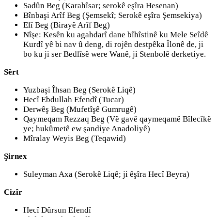
Sadûn Beg (Karahîsar; serokê eşîra Hesenan)
Bînbaşi Arîf Beg (Şemsekî; Serokê eşîra Şemsekiya)
Elî Beg (Birayê Arîf Beg)
Nîşe: Kesên ku agahdarî dane bîhîstinê ku Mele Seîdê
Kurdî yê bi nav û deng, di rojên destpêka Îlonê de, ji
bo ku ji ser Bedlîsê were Wanê, ji Stenbolê derketiye.
Sêrt
Yuzbaşi Îhsan Beg (Serokê Liqê)
Hecî Ebdullah Efendî (Tucar)
Derwêş Beg (Mufetîşê Gumrugê)
Qaymeqam Rezzaq Beg (Vê gavê qaymeqamê Bîlecîkê
ye; hukûmetê ew şandiye Anadoliyê)
Mîralay Weyis Beg (Teqawid)
Şirnex
Suleyman Axa (Serokê Liqê; ji êşîra Hecî Beyra)
Cizîr
Hecî Dûrsun Efendî