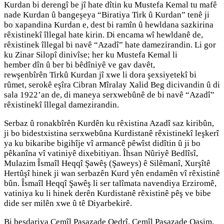
Kurdan bi derengî be jî hate dîtin ku Mustefa Kemal tu mafê
nade Kurdan û bangeşeya “Biratiya Tirk û Kurdan” tenê ji
bo xapandina Kurdan e, dest bi ramîn û hewldana sazkirina
rêxistinekî îllegal hate kirin. Di encama wî hewldanê de,
rêxistinek îllegal bi navê “Azadî” hate damezirandin. Li gor
ku Zinar Silopî dinivîse; her ku Mustefa Kemal li
hember dîn û ber bi bêdîniyê ve gav davêt,
rewşenbîrên Tirkû Kurdan jî xwe li dora şexsiyetekî bi
rûmet, serokê eşîra Cibran Mîralay Xalid Beg dicivandin û di
sala 1922’an de, di maneya serxwebûnê de bi navê “Azadî”
rêxistinekî îllegal damezirandin.
Serbaz û ronakbîrên Kurdên ku rêxistina Azadî saz kiribûn,
ji bo bidestxistina serxwebûna Kurdistanê rêxistinekî leşkerî
ya ku bikaribe bigihîje vî armancê pêwîst didîtin û ji bo
pêkanîna vî vatiniyê dixebitiyan. Îhsan Nûriyê Bedlîsî,
Mulazim Îsmaîl Heqqî Şawêş (Şaweys) ê Silêmanî, Xurşîtê
Hertûşî hinek ji wan serbazên Kurd yên endamên vî rêxistinê
bûn. Îsmaîl Heqqî Şawêş li ser talîmata navendiya Erziromê,
vatiniya ku li hinek derên Kurdistanê rêxistinê pêş ve bibe
dide ser milên xwe û tê Diyarbekirê.
Bi beşdariya Cemîl Paşazade Qedrî, Cemîl Paşazade Qasim,