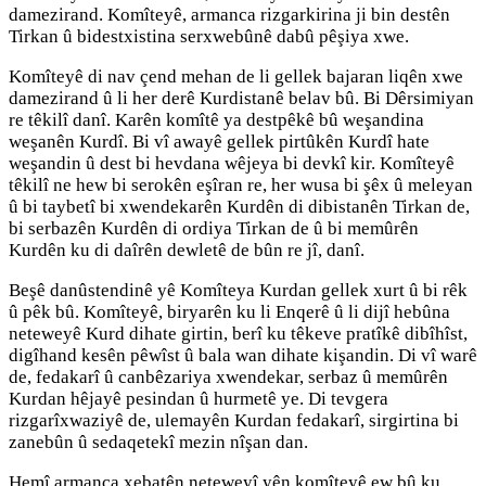
damezirand. Komîteyê, armanca rizgarkirina ji bin destên
Tirkan û bidestxistina serxwebûnê dabû pêşiya xwe.
Komîteyê di nav çend mehan de li gellek bajaran liqên xwe
damezirand û li her derê Kurdistanê belav bû. Bi Dêrsimiyan
re têkilî danî. Karên komîtê ya destpêkê bû weşandina
weşanên Kurdî. Bi vî awayê gellek pirtûkên Kurdî hate
weşandin û dest bi hevdana wêjeya bi devkî kir. Komîteyê
têkilî ne hew bi serokên eşîran re, her wusa bi şêx û meleyan
û bi taybetî bi xwendekarên Kurdên di dibistanên Tirkan de,
bi serbazên Kurdên di ordiya Tirkan de û bi memûrên
Kurdên ku di daîrên dewletê de bûn re jî, danî.
Beşê danûstendinê yê Komîteya Kurdan gellek xurt û bi rêk
û pêk bû. Komîteyê, biryarên ku li Enqerê û li dijî hebûna
neteweyê Kurd dihate girtin, berî ku têkeve pratîkê dibîhîst,
digîhand kesên pêwîst û bala wan dihate kişandin. Di vî warê
de, fedakarî û canbêzariya xwendekar, serbaz û memûrên
Kurdan hêjayê pesindan û hurmetê ye. Di tevgera
rizgarîxwaziyê de, ulemayên Kurdan fedakarî, sirgirtina bi
zanebûn û sedaqetekî mezin nîşan dan.
Hemî armanca xebatên neteweyî yên komîteyê ew bû ku