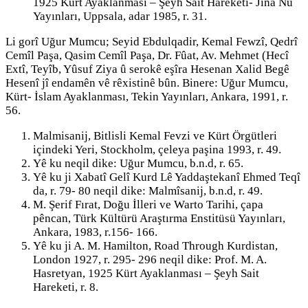
1925 Kürt Ayaklanması – Şeyh Sait Hareketi- Jîna Nû
Yayınları, Uppsala, adar 1985, r. 31.
Li gorî Uğur Mumcu; Seyid Ebdulqadir, Kemal Fewzî, Qedrî
Cemîl Paşa, Qasim Cemîl Paşa, Dr. Fûat, Av. Mehmet (Hecî
Extî, Teyîb, Yûsuf Ziya û serokê eşîra Hesenan Xalid Begê
Hesenî jî endamên vê rêxistinê bûn. Binere: Uğur Mumcu,
Kürt- İslam Ayaklanması, Tekin Yayınları, Ankara, 1991, r.
56.
Malmisanij, Bitlisli Kemal Fevzi ve Kürt Örgütleri
içindeki Yeri, Stockholm, çeleya paşina 1993, r. 49.
Yê ku neqil dike: Uğur Mumcu, b.n.d, r. 65.
Yê ku ji Xabatî Gelî Kurd Lê Yaddaştekanî Ehmed Teqî
da, r. 79- 80 neqil dike: Malmîsanij, b.n.d, r. 49.
M. Şerif Fırat, Doğu İlleri ve Warto Tarihi, çapa
pêncan, Türk Kültürü Araştırma Enstitüsü Yayınları,
Ankara, 1983, r.156- 166.
Yê ku ji A. M. Hamilton, Road Through Kurdistan,
London 1927, r. 295- 296 neqil dike: Prof. M. A.
Hasretyan, 1925 Kürt Ayaklanması – Şeyh Sait
Hareketi, r. 8.