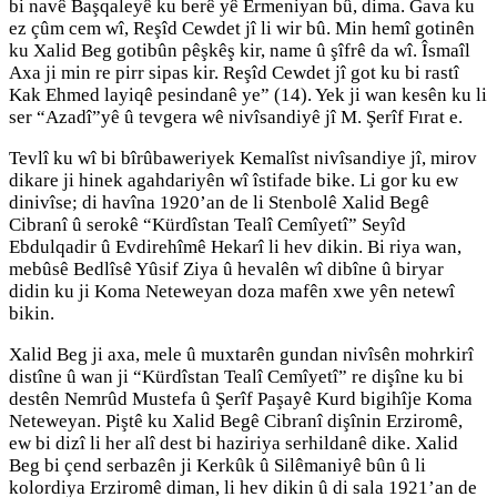
bi navê Başqaleyê ku berê yê Ermeniyan bû, dima. Gava ku
ez çûm cem wî, Reşîd Cewdet jî li wir bû. Min hemî gotinên
ku Xalid Beg gotibûn pêşkêş kir, name û şîfrê da wî. Îsmaîl
Axa ji min re pirr sipas kir. Reşîd Cewdet jî got ku bi rastî
Kak Ehmed layiqê pesindanê ye” (14). Yek ji wan kesên ku li
ser “Azadî”yê û tevgera wê nivîsandiyê jî M. Şerîf Fırat e.
Tevlî ku wî bi bîrûbaweriyek Kemalîst nivîsandiye jî, mirov
dikare ji hinek agahdariyên wî îstifade bike. Li gor ku ew
dinivîse; di havîna 1920’an de li Stenbolê Xalid Begê
Cibranî û serokê “Kürdîstan Tealî Cemîyetî” Seyîd
Ebdulqadir û Evdirehîmê Hekarî li hev dikin. Bi riya wan,
mebûsê Bedlîsê Yûsif Ziya û hevalên wî dibîne û biryar
didin ku ji Koma Neteweyan doza mafên xwe yên netewî
bikin.
Xalid Beg ji axa, mele û muxtarên gundan nivîsên mohrkirî
distîne û wan ji “Kürdîstan Tealî Cemîyetî” re dişîne ku bi
destên Nemrûd Mustefa û Şerîf Paşayê Kurd bigihîje Koma
Neteweyan. Piştê ku Xalid Begê Cibranî dişînin Erziromê,
ew bi dizî li her alî dest bi haziriya serhildanê dike. Xalid
Beg bi çend serbazên ji Kerkûk û Silêmaniyê bûn û li
kolordiya Erziromê diman, li hev dikin û di sala 1921’an de