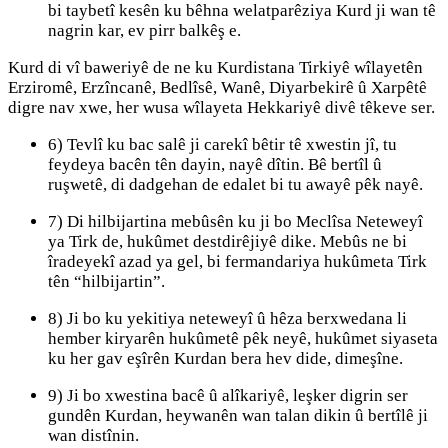
bi taybetî kesên ku bêhna welatparêziya Kurd ji wan tê
nagrin kar, ev pirr balkêş e.
Kurd di vî baweriyê de ne ku Kurdistana Tirkiyê wîlayetên
Erziromê, Erzîncanê, Bedlîsê, Wanê, Diyarbekirê û Xarpêtê
digre nav xwe, her wusa wîlayeta Hekkariyê divê têkeve ser.
6) Tevlî ku bac salê ji carekî bêtir tê xwestin jî, tu
feydeya bacên tên dayin, nayê dîtin. Bê bertîl û
ruşwetê, di dadgehan de edalet bi tu awayê pêk nayê.
7) Di hilbijartina mebûsên ku ji bo Meclîsa Neteweyî
ya Tirk de, hukûmet destdirêjiyê dike. Mebûs ne bi
îradeyekî azad ya gel, bi fermandariya hukûmeta Tirk
tên “hilbijartin”.
8) Ji bo ku yekitiya neteweyî û hêza berxwedana li
hember kiryarên hukûmetê pêk neyê, hukûmet siyaseta
ku her gav eşîrên Kurdan bera hev dide, dimeşîne.
9) Ji bo xwestina bacê û alîkariyê, leşker digrin ser
gundên Kurdan, heywanên wan talan dikin û bertîlê ji
wan distînin.