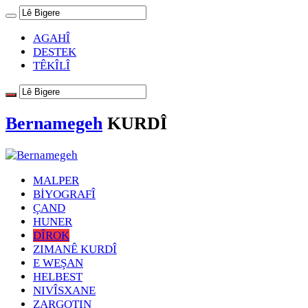
AGAHÎ
DESTEK
TÊKÎLÎ
Bernamegeh
KURDÎ
MALPER
BİYOGRAFÎ
ÇAND
HUNER
DÎROK
ZIMANÊ KURDÎ
E WEŞAN
HELBEST
NIVÎSXANE
ZARGOTIN