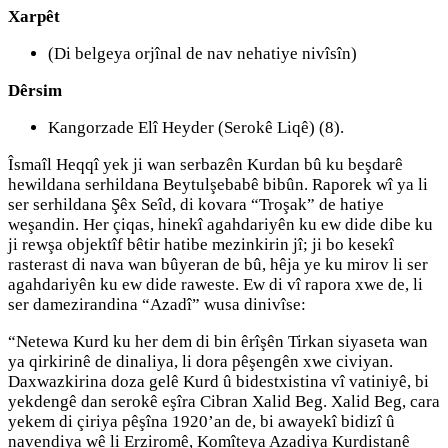
Xarpêt
(Di belgeya orjînal de nav nehatiye nivîsîn)
Dêrsim
Kangorzade Elî Heyder (Serokê Liqê) (8).
Îsmaîl Heqqî yek ji wan serbazên Kurdan bû ku beşdarê
hewildana serhildana Beytulşebabê bibûn. Raporek wî ya li
ser serhildana Şêx Seîd, di kovara “Troşak” de hatiye
weşandin. Her çiqas, hinekî agahdariyên ku ew dide dibe ku
ji rewşa objektîf bêtir hatibe mezinkirin jî; ji bo kesekî
rasterast di nava wan bûyeran de bû, hêja ye ku mirov li ser
agahdariyên ku ew dide raweste. Ew di vî rapora xwe de, li
ser damezirandina “Azadî” wusa dinivîse:
“Netewa Kurd ku her dem di bin êrîşên Tirkan siyaseta wan
ya qirkirinê de dinaliya, li dora pêşengên xwe civiyan.
Daxwazkirina doza gelê Kurd û bidestxistina vî vatiniyê, bi
yekdengê dan serokê eşîra Cibran Xalid Beg. Xalid Beg, cara
yekem di çiriya pêşîna 1920’an de, bi awayekî bidizî û
navendiya wê li Erziromê, Komîteya Azadiya Kurdistanê