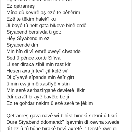
Ez qetranreş
Mîna dû kevirê aş ezê te bêhêrim
Ezê te têkim halekî ku
Ji boyê tû heft qata bikeve binê erdê
Sîyabend bersivda û got:
Hêy Sîyabendim ez
Sîyabendê dîn
Min hîn di vî emrê xweyî cîwande
Sed û pênce xortê Silîva
Li ser diraxa zibil min rast kir
Hesen axa jî tevî çil kolê wî
Di çîyayê sîpande min êsîr girt
û min ew ji mêrxastîyê xistin
Min serê serbazirganê dewletê jêkir
êdî ezraîl birayê bavête be jî
Ez te gohdar nakim û ezê serê te jêkim
Qetranreş gava navê wî bihîst hinekî sekinî û fikirî.
Dure Sîyabend ddomand:” İşevmin di xewna xwede
dît ez û tû bûne birakê hevî axretê. ” Destê xwe di