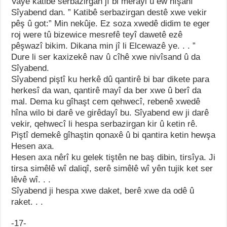
Vaye katibê serbazirgan jî bi merayi û ew nîşanî
Sîyabend dan. ” Katibê serbazirgan destê xwe vekir
pêş û got:” Min nekûje. Ez soza xwedê didim te eger
roj were tû bizewice mesrefê teyî dawetê ezê
pêşwazî bikim. Dikana min jî li Elcewazê ye. . . ”
Dure li ser kaxizekê nav û cîhê xwe nivîsand û da
Sîyabend.
Sîyabend piştî ku herkê dû qantirê bi bar dikete para
herkesî da wan, qantirê mayî da ber xwe û berî da
mal. Dema ku gîhaşt cem qehwecî, rebenê xwedê
hîna wilo bi darê ve girêdayî bu. Sîyabend ew ji darê
vekir, qehwecî li hespa serbazirgan kir û ketin rê.
Piştî demekê gîhaştin qonaxê û bi qantira ketin hewşa
Hesen axa.
Hesen axa nêrî ku gelek tiştên ne baş dibin, tirsîya. Ji
tirsa simêlê wî daliqî, serê simêlê wî yên tujik ket ser
lêvê wî. . .
Sîyabend ji hespa xwe daket, berê xwe da odê û
raket. . .
-17-