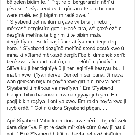
bê qelen bidim te. “ Pişt re bi bergerandin nêrî û
pêvekir. “ Sîyabend ez bi qûrbana te bim bi minre
were malê, ez jî bigêm miradê xwe. “
“ Sîyabend qet nefikirî û çavê wî bi sî jî nebu, ji
mêrxasê dergîstîre got: “ Hadê bira, wê çaxê ezê bi
dezgînê mehîna te bigirim û te bibim mala
dergîstîyate. Belkî başî û xerabîya min deqe deq
here. “ Sîyabend dezgînê mehînê stend destê xwe û
mîna ki xûlamê mêrxasê dergîstîbe bi dîmenek xerîb
berê xwe zîvirand mal û çun. . . Gûhên gûndîyên
Silîva ku ji her tiqînîyê û ji her leqînîyê hestyar bu, ji
malên xwe rijîyan derve. Derketin ser bana. Ji nava
wan gelekan hişk bi çoyên xwe girtin bi hevra berbi
Sîyabend û mêrxas ve meşîyan “ Em Sîyabend
bikûjin, bibin baranek û xwînê rijîyayî jî bişon. Em
paqij bikin reşîya li enî ya xwe. Em rakin heyfa xwe ji
ruyê erdê. “ Gotin û dora Sîyabend pêçan. . .
Apê Sîyabend Miho li der dora xwe nêrî, li tiştekî wek
dara digerîya. Pişt re dada mîrkûtê cûrn û ew jî hat û
got: “ Ezê Sîyabend bikûjim, heyfa gel ezê bistînim. .