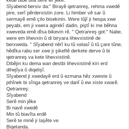
kêde bibe bila serê wî jêkê. ”
Sîyabend bersiv da:” Birayê qetranreş, rehma xwedê
pire, serî pêrderxistin zore. Li himber vê sar û
sermayê emê çilo bisekinin. Were tûjî ji hespa xwe
peyabi, em ji xwera agirekî dadin, piştî ki me bêhna
xweveda emê dîsa bikevin rê. ” Qetranreş got:” Nabe,
were em lihevxin û di biryara lihevxistinê de
berxweda. ” Sîyabend nêrî ku tû xelasî û tû çare tûne,
hêdîka rabu ser xwe ji şikeftê derkete derve û bi
qetranreş va kete lihevxistinê.
Dibêjin ku dema wan destbi lihevxistinê kiri erd
dihejîya û diqelişî.
Sîyabend ji xwedayê erd û ezmana hêz xweste û
pihînek bi sînga qetranreş ve danî û ew xiste xwarê.
Qetranreş:
Sîyabend
Serê min jêke
Bi navê xwedê
Min tû biavîta erdê
Serê te minê ji laşête ve
Biqetanda.