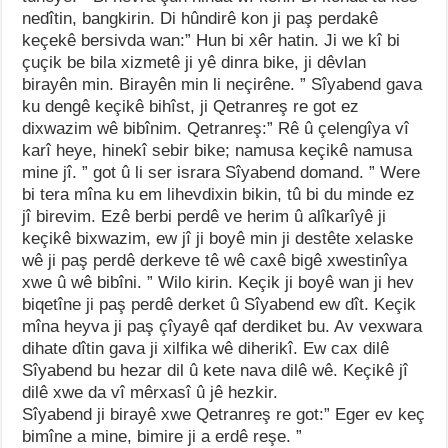
nedîtin, bangkirin. Di hûndirê kon ji paş perdakê
keçekê bersivda wan:” Hun bi xêr hatin. Ji we kî bi
çuçik be bila xizmetê ji yê dinra bike, ji dêvlan
birayên min. Birayên min li neçirêne. ” Sîyabend gava
ku dengê keçikê bihîst, ji Qetranreş re got ez
dixwazim wê bibînim. Qetranreş:” Rê û çelengîya vî
karî heye, hinekî sebir bike; namusa keçikê namusa
mine jî. ” got û li ser israra Sîyabend domand. ” Were
bi tera mîna ku em lihevdixin bikin, tû bi du minde ez
jî birevim. Ezê berbi perdê ve herim û alîkarîyê ji
keçikê bixwazim, ew jî ji boyê min ji destête xelaske
wê ji paş perdê derkeve tê wê caxê bigê xwestinîya
xwe û wê bibîni. ” Wilo kirin. Keçik ji boyê wan ji hev
biqetîne ji paş perdê derket û Sîyabend ew dît. Keçik
mîna heyva ji paş çîyayê qaf derdiket bu. Av vexwara
dihate dîtin gava ji xilfika wê diherikî. Ew cax dilê
Sîyabend bu hezar dil û kete nava dilê wê. Keçikê jî
dilê xwe da vî mêrxasî û jê hezkir.
Sîyabend ji birayê xwe Qetranreş re got:” Eger ev keç
bimîne a mine, bimire ji a erdê reşe. ”