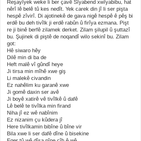
Reşayîyek weke li ber çavê Sîyabend xwîyabibu, hat
nêrî lê belê tû kes nedît. Yek carek din jî li ser pişta
hespê zîvirî. Di ajotinekê de gava nigê hespê ê pêş bi
erdê bu deh tivîlk ji erdê rabûn û firîya ezmana. Pişt
re ji binê berfê zilamek derket. Zilam şilupil û şuttazî
bu. Şujinek di piştê de noqandî wilo sekinî bu. Zilam
got:
Hê siwaro hêy
Dilê min di ba de
Heft malê vî gûndî heye
Ji tirsa min mîhê xwe giş
Li malekê civandin
Ez nahêlim ku garanê xwe
Ji gomê daxin ser avê
Ji boyê xatirê vê tivîlkê û dafê
Lê belê te tivîlka min firand
Niha jî ez wê nabînim
Ez nizanim çu kûdera jî
Here tivîlkamin bibîne û bîne vir
Bila xwe li ser dafê dîne û bisekine
Eger tû wê dîsa nîne cîh ê wê