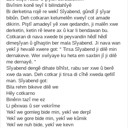
Bivînim konê teyî li bilindahîyê
Bi derketina rojê re wekî Sîyabend, gûndî jî şîyar
bibûn. Deh cotkaran kelumelên xweyî cot amade
dikirin. Piştî amadeyî yê xwe qedandin, ji malên xwe
derketin, ketin rê lewre ax û kar li bendawan bu.
Cotkaran di nava xwede bi peyvandin hêdî hêdî
dimeşîyan û gîhaştin ber mala Sîyabend. Ji nava wan
yekî ji hevalê xwere got: “ Tirsa Sîyabend ji dilê min
dernakeve. Wer xwîyaye ku heta em saxbin jî ji dilê
me dernayê. “
Sîyabend dengê dihate bîhîst, rabu ser xwe û berê
xwe da wan. Deh cotkar ji tirsa di cîhê xweda qefilî
man. Sîyabend got:
Bila rehm bikeve dilê we
Hêy cotkarno
Binêrin tazî me ez
Li pêxwas û ser vekirîme
Yekî we gomleg bide min, yekî we derpî
Yekî we gore bide min, yekî we kûmik
Yekî we nuh bide, yekî we kevn