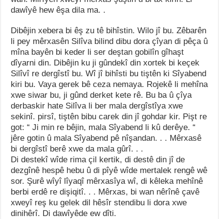
dawîyê hew êşa dila ma. .
Dibêjin xebera bi êş zu tê bihîstin. Wilo jî bu. Zêbarên
li pey mêrxasên Silîva bilind dibu dora çîyan di pêça û
mîna bayên bi keder li ser deştan gobilîn gîhaşt
dîyarni din. Dibêjin ku ji gûndekî din xortek bi keçek
Silîvî re dergîstî bu. Wî jî bihîsti bu tiştên ki Sîyabend
kiri bu. Vaya gerek bê ceza nemaya. Rojekê li mehîna
xwe siwar bu, ji gûnd derket kete rê. Bu ba û çîya
derbaskir hate Silîva li ber mala dergîstîya xwe
sekinî. pirsî, tiştên bibu carek din jî gohdar kir. Pişt re
got: “ Ji min re bêjin, mala Sîyabend li kû derêye. “
jêre gotin û mala Sîyabend pê nîşandan. . . Mêrxasê
bi dergîstî berê xwe da mala gûrî. . .
Di destekî wîde rima çil kertik, di destê din jî de
dezgînê hespê hebu û di pîyê wîde mertalek rengê wê
sor. Şurê wîyî lîyaqî mêrxasîya wî, di kêleka mehînê
berbi erdê re dişiqitî. . . Mêrxas, bi wan nêrînê çavê
xweyî reş ku gelek dil hêsîr stendibu li dora xwe
dinihêrî. Di dawîyêde ew dîti.