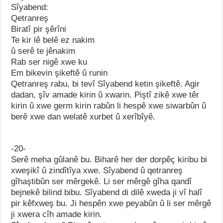
Sîyabend:
Qetranreş
Biratî pir şêrîni
Te kir lê belê ez nakim
û serê te jênakim
Rab ser nigê xwe ku
Em bikevin şikeftê û runin
Qetranreş rabu, bi tevî Sîyabend ketin şikeftê. Agir
dadan, şîv amade kirin û xwarin. Piştî zikê xwe têr
kirin û xwe germ kirin rabûn li hespê xwe siwarbûn û
berê xwe dan welatê xurbet û xerîbîyê.
-20-
Serê meha gûlanê bu. Biharê her der dorpêç kiribu bi
xweşikî û zindîtîya xwe. Sîyabend û qetranreş
gîhaştibûn ser mêrgekê. Li ser mêrgê gîha qandî
bejnekê bilind bibu. Sîyabend di dilê xweda ji vî halî
pir kêfxweş bu. Ji hespên xwe peyabûn û li ser mêrgê
ji xwera cîh amade kirin.