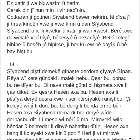
Ez xatir ji we bixwazim û herim
Carek din jî hun min li vir nabînin.
Cotkaran ji gotinên Sîyabend bawer nekirin, lê dîsa jî
ji tirsa kincên xwe ji xwe kirin û dan Sîyabend.
Sîyabend kinc li xwekir û xatir ji wan xwest. Berê xwe
da welatê xerîbîyê, bêkesyê û nezanîyê. Belkî felegê
bibîne û hesêb jê bipirse, ji ber ku ew bê dayîk û bê
bav hiştibu.
-14-
Sîyabend piştî demekê gîhaşte derdora çîyayê Sîpan.
Rêya wî kete gûndakî. malek hebu. Qesr bu, qonax
bu ne dîyar bu. Di nava malê gûnd bi hişmeta xwe li
çav diket. Ev qesra Hesen axa bu. Hesen axa li
pêşîya deryê qesra xwe li ser kûrsîyakê runiştibu. Çil
koleyê wî jî li dorê bu, bê deng li benda emrê bûn.
Hesen axa Sîyabend dema di ber deryê wîde
derbasbu dît. Li meşa wî nêrî û ma. Mirovekî wilo
hêzdar û behredar li dinyê nahatibu dîtin. Hesen axa
bang li koleyekî xwe kir û got: “ Heri ji vî mirovê