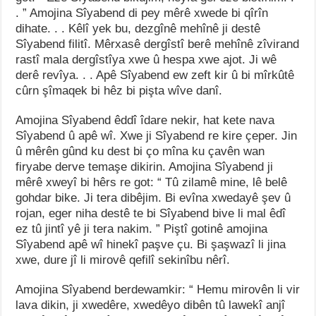
. ” Amojina Sîyabend di pey mêrê xwede bi qîrîn
dihate. . . Kêlî yek bu, dezgînê mehînê ji destê
Sîyabend filitî. Mêrxasê dergîstî berê mehînê zîvirand
rastî mala dergîstîya xwe û hespa xwe ajot. Ji wê
derê revîya. . . Apê Sîyabend ew zeft kir û bi mîrkûtê
cûrn şîmaqek bi hêz bi pişta wîve danî.
Amojina Sîyabend êddî îdare nekir, hat kete nava
Sîyabend û apê wî. Xwe ji Sîyabend re kire çeper. Jin
û mêrên gûnd ku dest bi ço mîna ku çavên wan
firyabe derve temaşe dikirin. Amojina Sîyabend ji
mêrê xweyî bi hêrs re got: “ Tû zilamê mine, lê belê
gohdar bike. Ji tera dibêjim. Bi evîna xwedayê şev û
rojan, eger niha destê te bi Sîyabend bive li mal êdî
ez tû jintî yê ji tera nakim. ” Piştî gotinê amojina
Sîyabend apê wî hinekî paşve çu. Bi şaşwazî li jina
xwe, dure jî li mirovê qefilî sekinîbu nêrî.
Amojina Sîyabend berdewamkir: “ Hemu mirovên li vir
lava dikin, ji xwedêre, xwedêyo dibên tû lawekî anjî