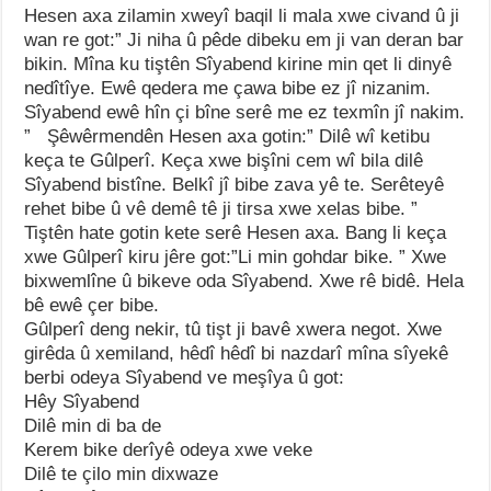
Hesen axa zilamin xweyî baqil li mala xwe civand û ji
wan re got:” Ji niha û pêde dibeku em ji van deran bar
bikin. Mîna ku tiştên Sîyabend kirine min qet li dinyê
nedîtîye. Ewê qedera me çawa bibe ez jî nizanim.
Sîyabend ewê hîn çi bîne serê me ez texmîn jî nakim.
” Şêwêrmendên Hesen axa gotin:” Dilê wî ketibu
keça te Gûlperî. Keça xwe bişîni cem wî bila dilê
Sîyabend bistîne. Belkî jî bibe zava yê te. Serêteyê
rehet bibe û vê demê tê ji tirsa xwe xelas bibe. ”
Tiştên hate gotin kete serê Hesen axa. Bang li keça
xwe Gûlperî kiru jêre got:”Li min gohdar bike. ” Xwe
bixwemlîne û bikeve oda Sîyabend. Xwe rê bidê. Hela
bê ewê çer bibe.
Gûlperî deng nekir, tû tişt ji bavê xwera negot. Xwe
girêda û xemiland, hêdî hêdî bi nazdarî mîna sîyekê
berbi odeya Sîyabend ve meşîya û got:
Hêy Sîyabend
Dilê min di ba de
Kerem bike derîyê odeya xwe veke
Dilê te çilo min dixwaze