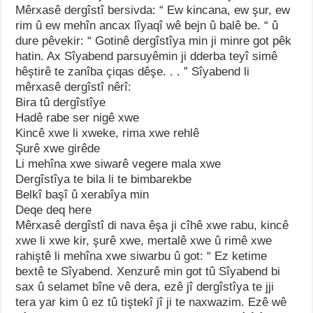
Mêrxasê dergîstî bersivda: “ Ew kincana, ew şur, ew
rim û ew mehîn ancax lîyaqî wê bejn û balê be. “ û
dure pêvekir: “ Gotinê dergîstîya min ji minre got pêk
hatin. Ax Sîyabend parsuyêmin ji dderba teyî simê
hêştirê te zanîba çiqas dêşe. . . ” Sîyabend li
mêrxasê dergîstî nêrî:
Bira tû dergîstîye
Hadê rabe ser nigê xwe
Kincê xwe li xweke, rima xwe rehlê
Şurê xwe girêde
Li mehîna xwe siwarê vegere mala xwe
Dergîstîya te bila li te bimbarekbe
Belkî başî û xerabîya min
Deqe deq here
Mêrxasê dergîstî di nava êşa ji cîhê xwe rabu, kincê
xwe li xwe kir, şurê xwe, mertalê xwe û rimê xwe
rahiştê li mehîna xwe siwarbu û got: “ Ez ketime
bextê te Sîyabend. Xenzurê min got tû Sîyabend bi
sax û selamet bîne vê dera, ezê jî dergîstîya te jji
tera yar kim û ez tû tiştekî jî ji te naxwazim. Ezê wê