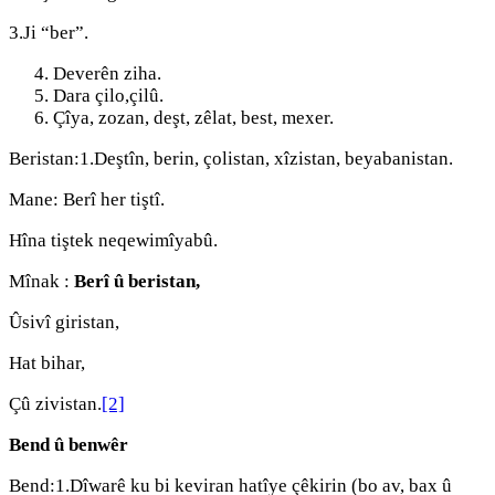
3.Ji “ber”.
Deverên ziha.
Dara çilo,çilû.
Çîya, zozan, deşt, zêlat, best, mexer.
Beristan:1.Deştîn, berin, çolistan, xîzistan, beyabanistan.
Mane: Berî her tiştî.
Hîna tiştek neqewimîyabû.
Mînak :
Berî û beristan,
Ûsivî giristan,
Hat bihar,
Çû zivistan.
[2]
Bend û benwêr
Bend:1.Dîwarê ku bi keviran hatîye çêkirin (bo av, bax û