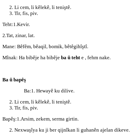
Li cem, li kêlekê, li teniştê.
Tir, fis, piv.
Teht:1.Kevir.
2.Tat, zinar, lat.
Mane: Bêfêm, bêaqil, bomik, bêtêgihîştî.
Mînak: Ha bibêje ha bibêje
ba û teht
e , fehm nake.
Ba û bapêş
Ba:1. Hewayê ku dilive.
Li cem, li kêlekê, li teniştê.
Tir, fis, piv.
Bapêş:1.Arsim, zekem, serma girtin.
Nexwaşîya ku ji ber qijnîkan li guhanên ajelan dikeve.