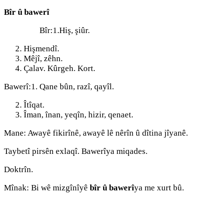
Bîr û bawerî
Bîr:1.Hiş, şiûr.
Hişmendî.
Mêjî, zêhn.
Çalav. Kûrgeh. Kort.
Bawerî:1. Qane bûn, razî, qayîl.
Îtîqat.
Îman, înan, yeqîn, hizir, qenaet.
Mane: Awayê fikirînê, awayê lê nêrîn û dîtina jîyanê.
Taybetî pirsên exlaqî. Bawerîya miqades.
Doktrîn.
Mînak: Bi wê mizgînîyê
bîr û bawerî
ya me xurt bû.