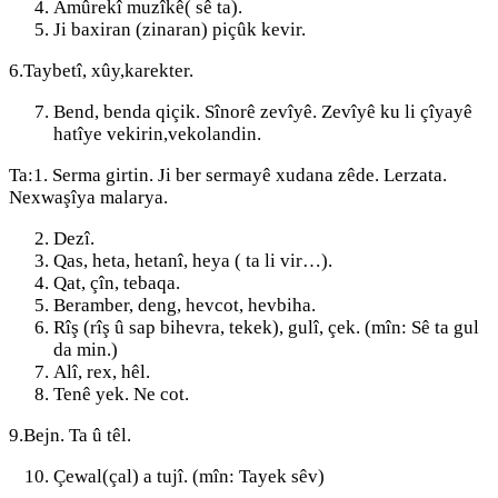
Amûrekî muzîkê( sê ta).
Ji baxiran (zinaran) piçûk kevir.
6.Taybetî, xûy,karekter.
Bend, benda qiçik. Sînorê zevîyê. Zevîyê ku li çîyayê
hatîye vekirin,vekolandin.
Ta:1. Serma girtin. Ji ber sermayê xudana zêde. Lerzata.
Nexwaşîya malarya.
Dezî.
Qas, heta, hetanî, heya ( ta li vir…).
Qat, çîn, tebaqa.
Beramber, deng, hevcot, hevbiha.
Rîş (rîş û sap bihevra, tekek), gulî, çek. (mîn: Sê ta gul
da min.)
Alî, rex, hêl.
Tenê yek. Ne cot.
9.Bejn. Ta û têl.
Çewal(çal) a tujî. (mîn: Tayek sêv)