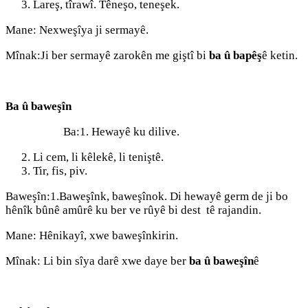
Lareş, tîrawî. Têneşo, teneşek.
Mane: Nexweşîya ji sermayê.
Mînak:Ji ber sermayê zarokên me giştî bi
ba û bapêş
ê ketin.
Ba û baweşîn
Ba:1. Hewayê ku dilive.
Li cem, li kêlekê, li teniştê.
Tir, fis, piv.
Baweşîn:1.Baweşînk, baweşînok. Di hewayê germ de ji bo
hênîk bûnê amûrê ku ber ve rûyê bi dest tê rajandin.
Mane: Hênikayî, xwe baweşînkirin.
Mînak: Li bin sîya darê xwe daye ber
ba û baweşîn
ê