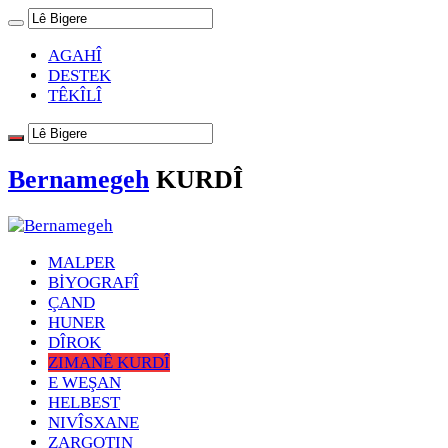
AGAHÎ
DESTEK
TÊKÎLÎ
Bernamegeh
KURDÎ
MALPER
BİYOGRAFÎ
ÇAND
HUNER
DÎROK
ZIMANÊ KURDÎ
E WEŞAN
HELBEST
NIVÎSXANE
ZARGOTIN