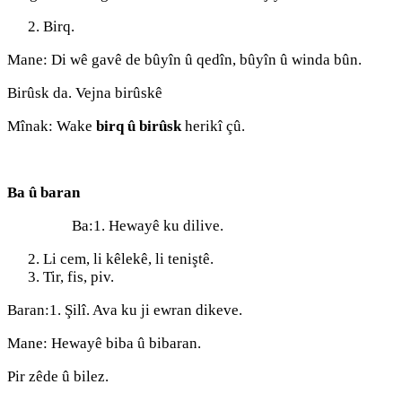
Birq.
Mane: Di wê gavê de bûyîn û qedîn, bûyîn û winda bûn.
Birûsk da. Vejna birûskê
Mînak: Wake
birq û birûsk
herikî çû.
Ba û baran
Ba:1. Hewayê ku dilive.
Li cem, li kêlekê, li teniştê.
Tir, fis, piv.
Baran:1. Şilî. Ava ku ji ewran dikeve.
Mane: Hewayê biba û bibaran.
Pir zêde û bilez.