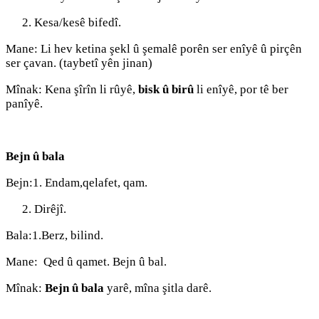
Kesa/kesê bifedî.
Mane: Li hev ketina şekl û şemalê porên ser enîyê û pirçên
ser çavan. (taybetî yên jinan)
Mînak: Kena şîrîn li rûyê,
bisk û birû
li enîyê, por tê ber
panîyê.
Bejn û bala
Bejn:1. Endam,qelafet, qam.
Dirêjî.
Bala:1.Berz, bilind.
Mane: Qed û qamet. Bejn û bal.
Mînak:
Bejn û bala
yarê, mîna şitla darê.