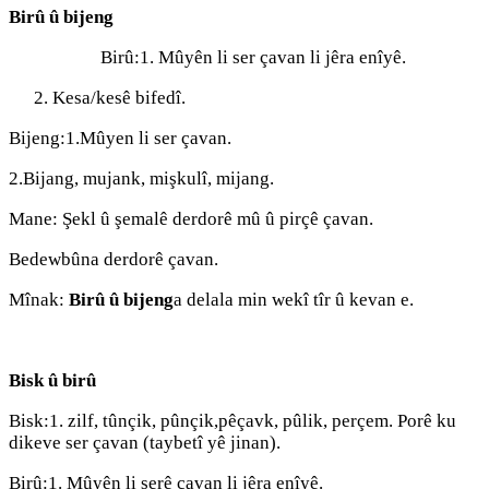
Birû û bijeng
Birû:1. Mûyên li ser çavan li jêra enîyê.
Kesa/kesê bifedî.
Bijeng:1.Mûyen li ser çavan.
2.Bijang, mujank, mişkulî, mijang.
Mane: Şekl û şemalê derdorê mû û pirçê çavan.
Bedewbûna derdorê çavan.
Mînak:
Birû û bijeng
a delala min wekî tîr û kevan e.
Bisk û birû
Bisk:1. zilf, tûnçik, pûnçik,pêçavk, pûlik, perçem. Porê ku
dikeve ser çavan (taybetî yê jinan).
Birû:1. Mûyên li serê çavan li jêra enîyê.