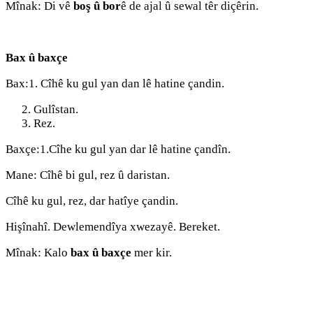
Mînak: Di vê
boş û bor
ê de ajal û sewal têr diçêrin.
Bax û baxçe
Bax:1. Cîhê ku gul yan dan lê hatine çandin.
Gulîstan.
Rez.
Baxçe:1.Cîhe ku gul yan dar lê hatine çandîn.
Mane: Cîhê bi gul, rez û daristan.
Cîhê ku gul, rez, dar hatîye çandin.
Hişînahî. Dewlemendîya xwezayê. Bereket.
Mînak: Kalo
bax û baxçe
mer kir.