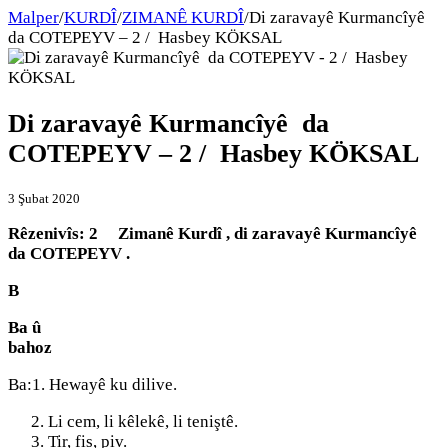
Malper
/
KURDÎ
/
ZIMANÊ KURDÎ
/
Di zaravayê Kurmancîyê
da COTEPEYV – 2 / Hasbey KÖKSAL
Di zaravayê Kurmancîyê da
COTEPEYV – 2 / Hasbey KÖKSAL
3 Şubat 2020
Rêzenivîs:
2
Zimanê Kurdî , di zaravayê Kurmancîyê
da COTEPEYV .
B
Ba û
bah
Ba:1. Hewayê ku dilive.
Li cem, li kêlekê, li teniştê.
Tir, fis, piv.