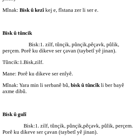
Mînak:
Bisk û kezî
kej e, fîstana zer li ser e.
Bisk û tûncik
Bisk:1. zilf, tûnçik, pûnçik,pêçavk, pûlik,
perçem. Porê ku dikeve ser çavan (taybetî yê jinan).
Tûncik:1.Bisk,zilf.
Mane: Porê ku dikeve ser enîyê.
Mînak: Yara min li serbanê bû,
bisk û tûncîk
li ber bayê
axme dibû.
Bisk û gulî
Bisk:1. zilf, tûnçik, pûnçik,pêçavk, pûlik, perçem.
Porê ku dikeve ser çavan (taybetî yê jinan).