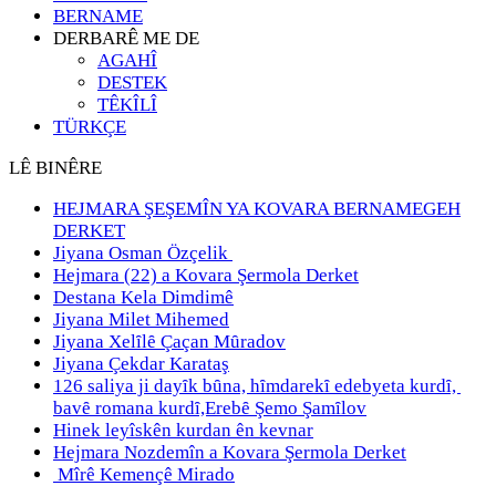
BERNAME
DERBARÊ ME DE
AGAHÎ
DESTEK
TÊKÎLÎ
TÜRKÇE
LÊ BINÊRE
HEJMARA ŞEŞEMÎN YA KOVARA BERNAMEGEH
DERKET
Jiyana Osman Özçelik
Hejmara (22) a Kovara Şermola Derket
Destana Kela Dimdimê
Jiyana Milet Mihemed
Jiyana Xelȋlȇ Çaçan Mȗradov
Jiyana Çekdar Karataş
126 saliya ji dayȋk bȗna, hȋmdarekȋ edebyeta kurdȋ,
bavȇ romana kurdȋ,Erebȇ Şemo Şamȋlov
Hinek leyîskên kurdan ên kevnar
Hejmara Nozdemîn a Kovara Şermola Derket
Mîrê Kemençê Mirado