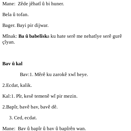
Mane: Zêde jêhatî û bi huner.
Bela û tofan.
Bager. Bayi pir dijwar.
Mînak:
Ba û babelîsk
a ku hate serê me nehatîye serê gurê
çîyan.
Bav û kal
Bav:1. Mêrê ku zarokê xwî heye.
2.Ecdat, kalik.
Kal:1. Pîr, kesê temenê wî pir mezin.
2.Bapîr, bavê bav, bavê dê.
Ced, ecdat.
Mane: Bav û bapîr û bav û bapîrên wan.