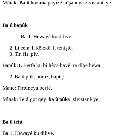
Mînak:
Ba û baran
a payîzê, nîşaneya zivistanê ye..
Ba û bapûk
Ba:1. Hewayê ku dilive.
Li cem, li kêlekê, li teniştê.
Tir, fis, piv.
Bapûk:1. Berfa ku bi hêza bayê ra dibe hewa.
Ba û pûk, boraz, bapêç.
Mane: Firtûneya berfê.
Mînak: Te digot qey
ba û pûk
a zivistanê ye.
Ba û teht
Ba:1. Hewayê ku dilive.