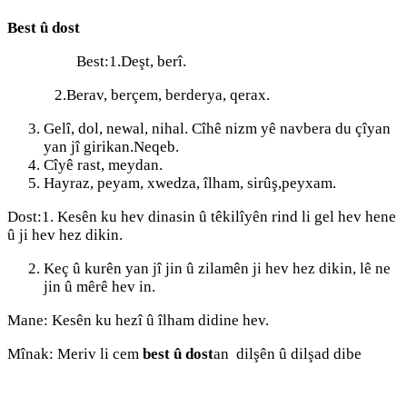
Best û dost
Best:1.Deşt, berî.
2.Berav, berçem, berderya, qerax.
Gelî, dol, newal, nihal. Cîhê nizm yê navbera du çîyan
yan jî girikan.Neqeb.
Cîyê rast, meydan.
Hayraz, peyam, xwedza, îlham, sirûş,peyxam.
Dost:1. Kesên ku hev dinasin û têkilîyên rind li gel hev hene
û ji hev hez dikin.
Keç û kurên yan jî jin û zilamên ji hev hez dikin, lê ne
jin û mêrê hev in.
Mane: Kesên ku hezî û îlham didine hev.
Mînak: Meriv li cem
best û dost
an dilşên û dilşad dibe