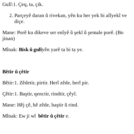
Gulî:1. Çeq, ta, çik.
Parçeyê daran û rivekan, yên ku her yek bi alîyekî ve
diçe.
Mane: Porê ku dikeve ser enîyê û şekl û şemale porê. (Bo
jinan)
Mînak:
Bisk
û gulî
yên yarê ta bi ta ye.
Bêtir û çêtir
Bêtir:1. Zêdetir, pirtir. Herî zêde, herî pir.
Çêtir:1. Baştir, qenctir, rindtir, çêyî.
Mane: Hêj çê, hê zêde, baştir û rind.
Mînak: Ew ji wî
bêtir û çêtir
e.