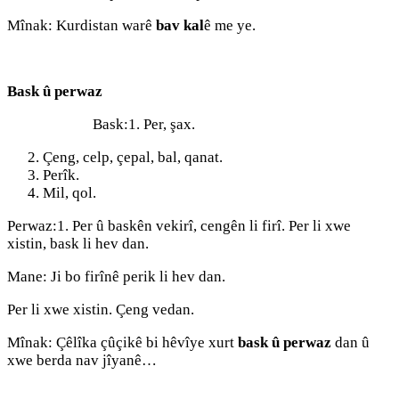
Mînak: Kurdistan warê
bav kal
ê me ye.
Bask û perwaz
Bask:1. Per, şax.
Çeng, celp, çepal, bal, qanat.
Perîk.
Mil, qol.
Perwaz:1. Per û baskên vekirî, cengên li firî. Per li xwe
xistin, bask li hev dan.
Mane: Ji bo firînê perik li hev dan.
Per li xwe xistin. Çeng vedan.
Mînak: Çêlîka çûçikê bi hêvîye xurt
bask û perwaz
dan û
xwe berda nav jîyanê…