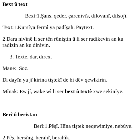
Bext û text
Bext:1.Şans, qeder, çarenivîs, dilovanî, dilsojî.
Text:1.Kursîya fermî ya padîşah. Paytext.
2.Dara nivînê li ser tên rûniştin û li ser radikevin an ku
radizin an ku dinivin.
Texte, dar, direx.
Mane: Soz.
Di dayîn ya jî kirina tiştekî de bi dêv qewlkirin.
Mînak: Ew jî, wake wî li ser
bext û textê
xwe sekinîye.
Berî û beristan
Berî:1.Pêşî. Hîna tiştek neqewimîye, nebûye.
2.Pêş, bersîng, berahî, berahîk.