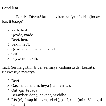
Bend û ta
Bend:1.Dîwarê ku bi keviran hatîye çêkirin (bo av,
bax û baxçe)
Partî, hîzb
Qeyde, made.
Dezî, ben.
Sekn, hêvî.
Qeyd û bend, zend û bend.
Çarîn.
Peywend, têkilî.
Ta:1. Serma girtin. Ji ber sermayê xudana zêde. Lerzata.
Nexwaşîya malarya.
Dezî.
Qas, heta, hetanî, heya ( ta li vir…).
Qat, çîn, tebaqa.
Beramber, deng, hevcot, hevbiha.
Rîş (rîş û sap bihevra, tekek), gulî, çek. (mîn: Sê ta gul
da min.)