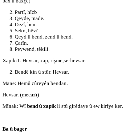
bax û baxçe)
Partî, hîzb
Qeyde, made.
Dezî, ben.
Sekn, hêvî.
Qeyd û bend, zend û bend.
Çarîn.
Peywend, têkilî.
Xapik:1. Hevsar, xap, rişme,serhevsar.
Bendê kin û stûr. Hevsar.
Mane: Hemû cûreyên bendan.
Hevsar. (mecazî)
Mînak: Wî
bend û xapik
li stû girêdaye û ew kirîye ker.
Ba û bager