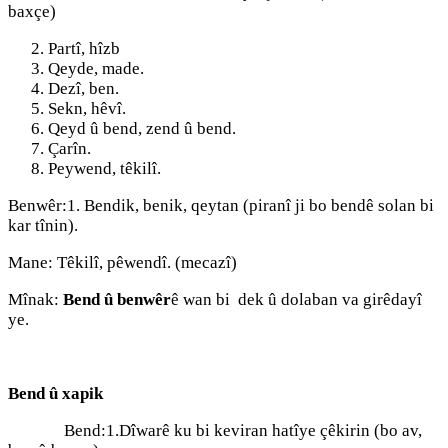
baxçe)
Partî, hîzb
Qeyde, made.
Dezî, ben.
Sekn, hêvî.
Qeyd û bend, zend û bend.
Çarîn.
Peywend, têkilî.
Benwêr:1. Bendik, benik, qeytan (piranî ji bo bendê solan bi
kar tînin).
Mane: Têkilî, pêwendî. (mecazî)
Mînak:
Bend û benwêr
ê wan bi dek û dolaban va girêdayî
ye.
Bend û xapik
Bend:1.Dîwarê ku bi keviran hatîye çêkirin (bo av,