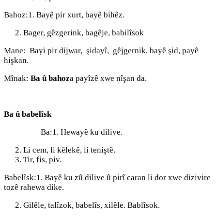
Bahoz:1. Bayê pir xurt, bayê bihêz.
Bager, gêzgerink, bagêje, babilîsok
Mane: Bayi pir dijwar, şidayî, gêjgernik, bayê şid, payê
hişkan.
Mînak:
Ba û bahoz
a payîzê xwe nîşan da.
Ba û babelîsk
Ba:1. Hewayê ku dilive.
Li cem, li kêlekê, li teniştê.
Tir, fis, piv.
Babelîsk:1. Bayê ku zû dilive û pirî caran li dor xwe dizivire
tozê rahewa dike.
Gilêle, talîzok, babelîs, xilêle. Bablîsok.