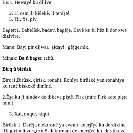
Ba:1. Hewayê ku dilive.
Li cem, li kêlekê, li teniştê.
Tir, fis, piv.
Bager:1. Babelîsk, badev, bagêje. Bayê ku bi hêz li dor xwe
dizivire.
Mane: Bayi pir dijwar, şîdayî, gêjgernik.
Mînak:
Ba û bager
rabû.
Birq û birûsk
Birq:1.Birûsk, çirîsk, ronahî. Ronîya birûskê yan ronahîya
ku tenê bîskekê dimîne.
2.Êşa ku ji hindav de dikeve piştê. Firk (mîn: Firk kete pişta
min.)
Xal, nuqte, niqut.
Birûsk:1. Darêja elektronê ya ewran enerjîyê ku derdixine
.Di girtin û vergirtinê elektronan de enerjîyê ku derdikeve.