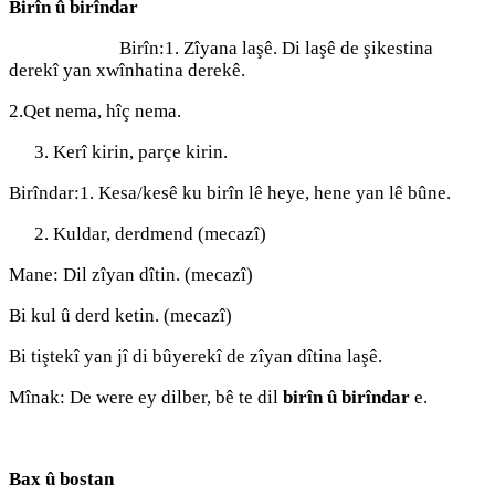
Birîn û birîndar
Birîn:1. Zîyana laşê. Di laşê de şikestina
derekî yan xwînhatina derekê.
2.Qet nema, hîç nema.
Kerî kirin, parçe kirin.
Birîndar:1. Kesa/kesê ku birîn lê heye, hene yan lê bûne.
Kuldar, derdmend (mecazî)
Mane: Dil zîyan dîtin. (mecazî)
Bi kul û derd ketin. (mecazî)
Bi tiştekî yan jî di bûyerekî de zîyan dîtina laşê.
Mînak: De were ey dilber, bê te dil
birîn û birîndar
e.
Bax û bostan