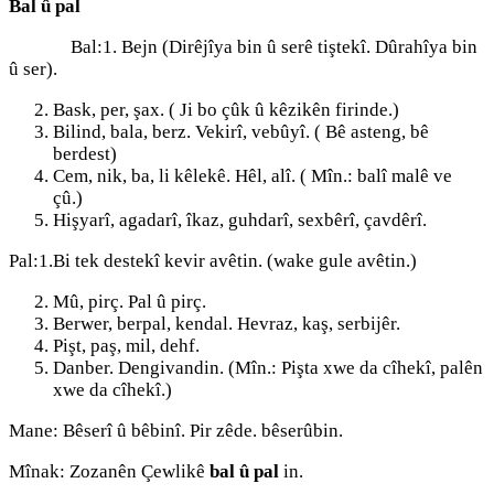
Bal û pal
Bal:1. Bejn (Dirêjîya bin û serê tiştekî. Dûrahîya bin
û ser).
Bask, per, şax. ( Ji bo çûk û kêzikên firinde.)
Bilind, bala, berz. Vekirî, vebûyî. ( Bê asteng, bê
berdest)
Cem, nik, ba, li kêlekê. Hêl, alî. ( Mîn.: balî malê ve
çû.)
Hişyarî, agadarî, îkaz, guhdarî, sexbêrî, çavdêrî.
Pal:1.Bi tek destekî kevir avêtin. (wake gule avêtin.)
Mû, pirç. Pal û pirç.
Berwer, berpal, kendal. Hevraz, kaş, serbijêr.
Pişt, paş, mil, dehf.
Danber. Dengivandin. (Mîn.: Pişta xwe da cîhekî, palên
xwe da cîhekî.)
Mane: Bêserî û bêbinî. Pir zêde. bêserûbin.
Mînak: Zozanên Çewlikê
bal û pal
in.