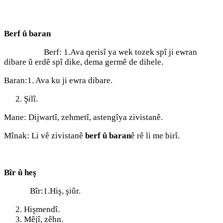
Berf û baran
Berf: 1.Ava qerisî ya wek tozek spî ji ewran
dibare û erdê spî dike, dema germê de dihele.
Baran:1. Ava ku ji ewra dibare.
Şilî.
Mane: Dijwartî, zehmetî, astengîya zivistanê.
Mînak: Li vê zivistanê
berf û baran
ê rê li me birî.
Bîr û heş
Bîr:1.Hiş, şiûr.
Hişmendî.
Mêjî, zêhn.