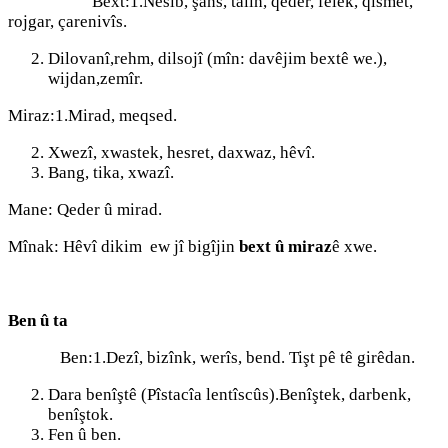
Bext:1.Nesîb, şans, talîh, qeder, felek, qismet,
rojgar, çarenivîs.
Dilovanî,rehm, dilsojî (mîn: davêjim bextê we.),
wijdan,zemîr.
Miraz:1.Mirad, meqsed.
Xwezî, xwastek, hesret, daxwaz, hêvî.
Bang, tika, xwazî.
Mane: Qeder û mirad.
Mînak: Hêvî dikim ew jî bigîjin
bext û miraz
ê xwe.
Ben û ta
Ben:1.Dezî, bizînk, werîs, bend. Tişt pê tê girêdan.
Dara benîştê (Pîstacîa lentîscûs).Benîştek, darbenk,
benîştok.
Fen û ben.