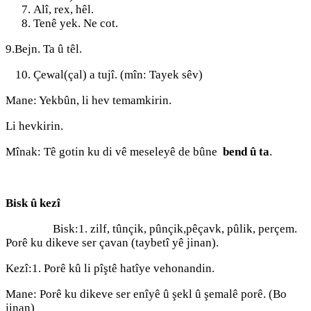
Alî, rex, hêl.
Tenê yek. Ne cot.
9.Bejn. Ta û têl.
Çewal(çal) a tujî. (mîn: Tayek sêv)
Mane: Yekbûn, li hev temamkirin.
Li hevkirin.
Mînak: Tê gotin ku di vê meseleyê de bûne
bend û ta
.
Bisk û kezî
Bisk:1. zilf, tûnçik, pûnçik,pêçavk, pûlik, perçem.
Porê ku dikeve ser çavan (taybetî yê jinan).
Kezî:1. Porê kû li pîştê hatîye vehonandin.
Mane: Porê ku dikeve ser enîyê û şekl û şemalê porê. (Bo
jinan)