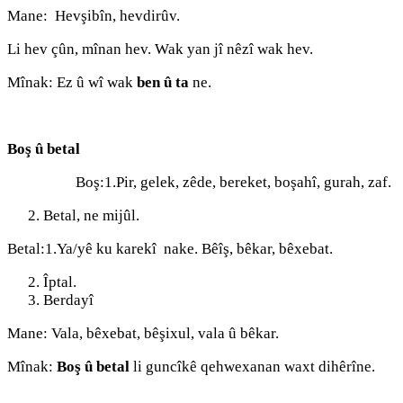
Mane: Hevşibîn, hevdirûv.
Li hev çûn, mînan hev. Wak yan jî nêzî wak hev.
Mînak: Ez û wî wak
ben û ta
ne.
Boş û betal
Boş:1.Pir, gelek, zêde, bereket, boşahî, gurah, zaf.
Betal, ne mijûl.
Betal:1.Ya/yê ku karekî nake. Bêîş, bêkar, bêxebat.
Îptal.
Berdayî
Mane: Vala, bêxebat, bêşixul, vala û bêkar.
Mînak:
Boş û betal
li guncîkê qehwexanan waxt dihêrîne.