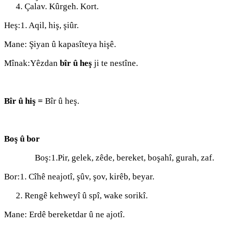
Çalav. Kûrgeh. Kort.
Heş:1. Aqil, hiş, şiûr.
Mane: Şiyan û kapasîteya hişê.
Mînak:Yêzdan
bîr û heş
ji te nestîne.
Bîr û hiş =
Bîr û heş.
Boş û bor
Boş:1.Pir, gelek, zêde, bereket, boşahî, gurah, zaf.
Bor:1. Cîhê neajotî, şûv, şov, kirêb, beyar.
Rengê kehweyî û spî, wake sorikî.
Mane: Erdê bereketdar û ne ajotî.