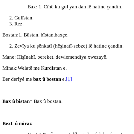
Bax: 1. Cîhê ku gul yan dan lê hatine çandin.
Gulîstan.
Rez.
Bostan:1. Bûstan, bîstan,baxçe.
Zevîya ku şênkatî (hêşinatî-sebze) lê hatine çandin.
Mane: Hişînahî, bereket, dewlemendîya xwezayê.
Mînak:Welatê me Kurdistan e,
Ber derîyê me
bax û bostan
e.
[1]
Bax û bîstan
= Bax û bostan.
Bext û miraz