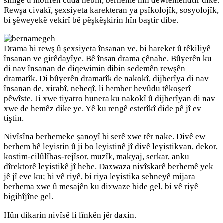
sîmge û motîfên cuda hebin, berhemê hîn dewlemendtir dike.
Rewşa civakî, şexsiyeta karekteran ya psîkolojîk, sosyolojîk,
bi şêweyekê vekirî bê pêşkêşkirin hîn baştir dibe.
Drama bi rewş û şexsiyeta însanan ve, bi hareket û têkiliyê
însanan ve girêdayîye. Bê însan drama çênabe. Bûyerên ku
di nav însanan de diqewimin dibin sedemên rewşên
dramatîk. Di bûyerên dramatîk de nakokî, dijberîya di nav
însanan de, xirabî, neheqî, li hember hevûdu têkoşerî
pêwîste. Ji xwe tiyatro hunera ku nakokî û dijberîyan di nav
xwe de hemêz dike ye. Yê ku rengê estetîkî dide pê jî ev
tiştin.
Nivîsîna berhemeke şanoyî bi serê xwe têr nake. Divê ew
berhem bê leyistin û ji bo leyistinê jî divê leyistikvan, dekor,
kostim-cilûlîbas-rejîsor, muzîk, makyaj, serkar, anku
dîrektorê leyistikê jî hebe. Daxwaza nivîskarê berhemê yek
jê jî eve ku; bi vê riyê, bi riya leyistika sehneyê mijara
berhema xwe û mesajên ku dixwaze bide gel, bi vê riyê
bigihîjîne gel.
Hûn dikarin nivîsê li lînkên jêr daxin.