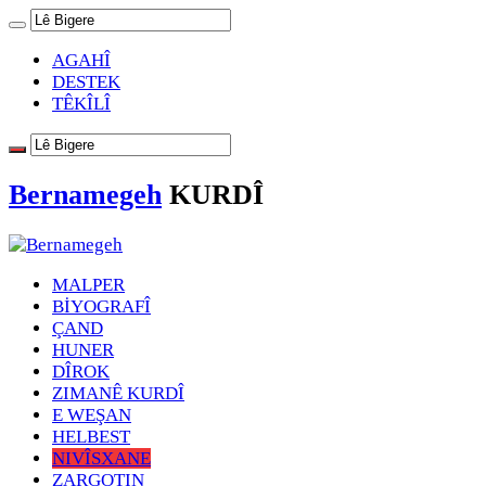
AGAHÎ
DESTEK
TÊKÎLÎ
Bernamegeh
KURDÎ
MALPER
BİYOGRAFÎ
ÇAND
HUNER
DÎROK
ZIMANÊ KURDÎ
E WEŞAN
HELBEST
NIVÎSXANE
ZARGOTIN