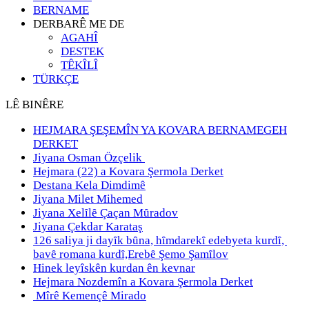
BERNAME
DERBARÊ ME DE
AGAHÎ
DESTEK
TÊKÎLÎ
TÜRKÇE
LÊ BINÊRE
HEJMARA ŞEŞEMÎN YA KOVARA BERNAMEGEH
DERKET
Jiyana Osman Özçelik
Hejmara (22) a Kovara Şermola Derket
Destana Kela Dimdimê
Jiyana Milet Mihemed
Jiyana Xelȋlȇ Çaçan Mȗradov
Jiyana Çekdar Karataş
126 saliya ji dayȋk bȗna, hȋmdarekȋ edebyeta kurdȋ,
bavȇ romana kurdȋ,Erebȇ Şemo Şamȋlov
Hinek leyîskên kurdan ên kevnar
Hejmara Nozdemîn a Kovara Şermola Derket
Mîrê Kemençê Mirado