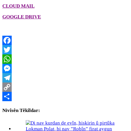
CLOUD MAIL
GOOGLE DRIVE
Facebook
Twitter
WhatsApp
Messenger
Telegram
Copy
Link
Share
Nivîsên Têkîldar: