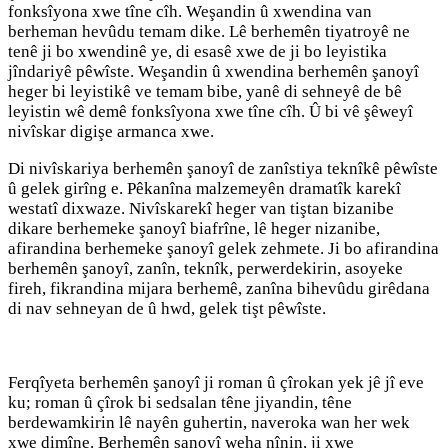
fonksîyona xwe tîne cîh. Weşandin û xwendina van
berheman hevûdu temam dike. Lê berhemên tiyatroyê ne
tenê ji bo xwendinê ye, di esasê xwe de ji bo leyistika
jîndariyê pêwîste. Weşandin û xwendina berhemên şanoyî
heger bi leyistikê ve temam bibe, yanê di sehneyê de bê
leyistin wê demê fonksîyona xwe tîne cîh. Û bi vê şêweyî
nivîskar digişe armanca xwe.
Di nivîskariya berhemên şanoyî de zanîstiya teknîkê pêwîste
û gelek girîng e. Pêkanîna malzemeyên dramatîk karekî
westatî dixwaze. Nivîskarekî heger van tiştan bizanibe
dikare berhemeke şanoyî biafrîne, lê heger nizanibe,
afirandina berhemeke şanoyî gelek zehmete. Ji bo afirandina
berhemên şanoyî, zanîn, teknîk, perwerdekirin, asoyeke
fireh, fikrandina mijara berhemê, zanîna bihevûdu girêdana
di nav sehneyan de û hwd, gelek tişt pêwîste.
Ferqîyeta berhemên şanoyî ji roman û çîrokan yek jê jî eve
ku; roman û çîrok bi sedsalan têne jiyandin, têne
berdewamkirin lê nayên guhertin, naveroka wan her wek
xwe dimîne. Berhemên şanoyî weha nînin, ji xwe