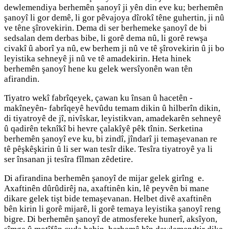
dewlemendiya berhemên şanoyî ji yên din eve ku; berhemên
şanoyî li gor demê, li gor pêvajoya dîrokî têne guhertin, ji nû
ve têne şîrovekirin. Dema di ser berhemeke şanoyî de bi
sedsalan dem derbas bibe, li gorê dema nû, li gorê rewşa
civakî û aborî ya nû, ew berhem ji nû ve tê şîrovekirin û ji bo
leyistika sehneyê ji nû ve tê amadekirin. Heta hinek
berhemên şanoyî hene ku gelek wersîyonên wan tên
afirandin.
Tiyatro wekî fabrîqeyek, çawan ku însan û hacetên -
makîneyên- fabrîqeyê hevûdu temam dikin û hilberîn dikin,
di tiyatroyê de jî, nivîskar, leyistikvan, amadekarên sehneyê
û qadirên teknîkî bi hevre çalakîyê pêk tînin. Serketina
berhemên şanoyî eve ku, bi zindî, jîndarî ji temaşevanan re
tê pêşkêşkirin û li ser wan tesîr dike. Tesîra tiyatroyê ya li
ser însanan ji tesîra fîlman zêdetire.
Di afirandina berhemên şanoyî de mijar gelek girîng e.
Axaftinên dûrûdirêj na, axaftinên kin, lê peyvên bi mane
dikare gelek tişt bide temaşevanan. Helbet divê axaftinên
bên kirin li gorê mijarê, li gorê temaya leyistika şanoyî reng
bigre. Di berhemên şanoyî de atmosfereke hunerî, aksîyon,