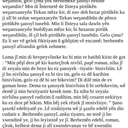
weşandin, gelo çima yek berhemeke şanoyî nehate
weşandin? Min di Înternetê de lîsteya pirtûkên
weşanxaneyên Tirkan mêze kir, di nav deh hezar pirtûkên ku
ji alî bi sedan weşanxaeyên Tirkan weşandibûn de pênce
pirtûkên şanoyî tunebû. Min li lîsteya sala dawîn yên
weşanxaneyên Swêdîyan mêze kir, bi hezaran pirtûk
weşandibûn, lê çil heb pirtûkên şanoyî tunebûn. Gelo çima?
Ez li ser vê gelek fikiriyam û gihîştim vê encamê; berhemên
şanoyî afirandin gelek zehmete.
Loma jî min di hevpeyvîneke ku bi min re hatibû kirin de got
: “Min pêşî dest pê kir kurteçîrok nivîsî, paşê roman, niha jî
di xeyala min de heye ku ez şanoyek –tiyatir- binivîsîm. Lê
ji bo nivîsîna şanoyê ez bi tirs im, gelo ez dê karibim
binivîsim, gelo ez dê bi ser bikevim? Di dilê min de ev
guman hene. Dema ez şanoyek binivîsim û bi serbikevim, wê
demê ji min bextiyartir kesek tune. Ez niha bi xeyala
nivîsîna şanoyê radizim û radibim, min hêj cesaret nekiriye
ku ez dest pê bikim. Min hêj yek rêzek jî nenivîsiye. ” Şano
şaxekî edebiyatê ye. Lê xisûsiyeta wê ji şaxên edebî yên din
cudatir e. Berhemên şanoyî, anku tiyatro, ne tenê ji bo
xwendinê ye, ji bo leyistinê ye jî. Berhemên edebî, roman,
çîrok, helbest dema ji alî xwendevanan ve bê xwendin