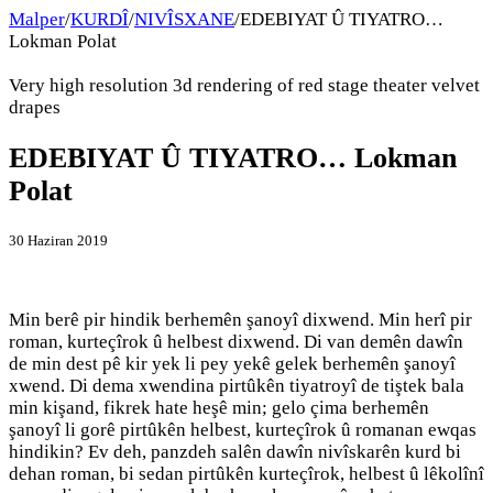
Malper
/
KURDÎ
/
NIVÎSXANE
/
EDEBIYAT Û TIYATRO…
Lokman Polat
Very high resolution 3d rendering of red stage theater velvet
drapes
EDEBIYAT Û TIYATRO… Lokman
Polat
30 Haziran 2019
Min berê pir hindik berhemên şanoyî dixwend. Min herî pir
roman, kurteçîrok û helbest dixwend. Di van demên dawîn
de min dest pê kir yek li pey yekê gelek berhemên şanoyî
xwend. Di dema xwendina pirtûkên tiyatroyî de tiştek bala
min kişand, fikrek hate heşê min; gelo çima berhemên
şanoyî li gorê pirtûkên helbest, kurteçîrok û romanan ewqas
hindikin? Ev deh, panzdeh salên dawîn nivîskarên kurd bi
dehan roman, bi sedan pirtûkên kurteçîrok, helbest û lêkolînî