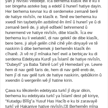
yan jî nivîskî vedibêje. Îca berhema klasîk ew e ku li
ser bingeha asteke baş a edebî û hunerî hatiye dayin.
Her berhema kevnar ku di serdemeke zemanê berê
de hatiye nivîsîn, ne klasîk e. Tenê ew berhema ku
xwedî hin taybetiyên astbilind ên ilmî û hunerî ye û di
zemanê berê de, ji aliyê edîbekî behremend û
hunermend ve hatiye nivîsîn, dibe klasîk. Îca ew
berhema ku li welatekî, di nav gelekî de dibe klasîk,
bere bere, ji aliyê gelên cihê cihê yên dinyayê ve tê
naskirin û dibe berhemek ji berhemên klasîk ên
cîhanê. Ji vê re jî mînaka herî ewil a berbiçav ku di
serdema Edebiyata Kurdî ya Îslamî de hatiye nivîsîn,
“Dubeytî” ya Baba Tahirê Lorî yê Hemedanî ye. Lewre
hem di nav gelê faris de, hem di nav gelê ereb de,
hem jî di nav gelê turk de hatiye naskirin, qebûlkirin û
xwendin û wergerên wê jî hatine kirin.
Çawa ku lêkolerên edebiyata turkî jî diyar dikin,
berhema ku edebiyata turkî ya Îslamî dest pê kiriye,
“Kutadgu Bîlîg”a Yusuf Has Hacîb e ku bi zaravayê
turkî yê Hakaniye hatiye nivîsîn.[3] Berhemên mîna