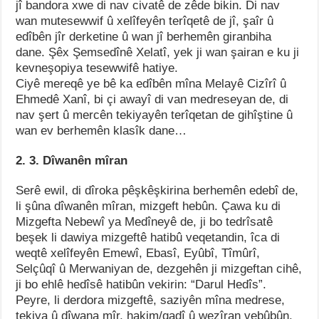
jî bandora xwe di nav civatê de zêde bikin. Di nav
wan mutesewwif û xelîfeyên terîqetê de jî, şaîr û
edîbên jîr derketine û wan jî berhemên giranbiha
dane. Şêx Şemsedînê Xelatî, yek ji wan şairan e ku ji
kevneşopiya tesewwifê hatiye.
Ciyê mereqê ye bê ka edîbên mîna Melayê Cizîrî û
Ehmedê Xanî, bi çi awayî di van medreseyan de, di
nav şert û mercên tekiyayên terîqetan de gihîştine û
wan ev berhemên klasîk dane…
2. 3. Dîwanên mîran
Serê ewil, di dîroka pêşkêşkirina berhemên edebî de,
li şûna dîwanên mîran, mizgeft hebûn. Çawa ku di
Mizgefta Nebewî ya Medîneyê de, ji bo tedrîsatê
beşek li dawiya mizgeftê hatibû veqetandin, îca di
weqtê xelîfeyên Emewî, Ebasî, Eyûbî, Tîmûrî,
Selçûqî û Merwaniyan de, dezgehên ji mizgeftan cihê,
ji bo ehlê hedîsê hatibûn vekirin: “Darul Hedîs”.
Peyre, li derdora mizgeftê, saziyên mîna medrese,
tekiya û dîwana mîr, hakim/qadî û wezîran vebûbûn.