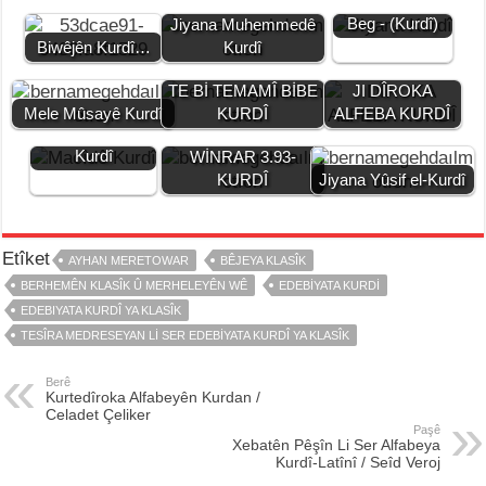
b
A
n
a
Li
Jiyana Mistefa
Beg - (Kurdî)
Jiyana Muhemmedê
o
p
g
m
n
UBUNTU Bİ KURDÎ-
Biwêjên Kurdî…
Kurdî
o
p
er
k
BİLA KOMPÎTURA
TE Bİ TEMAMÎ BİBE
JI DÎROKA
k
Mele Mûsayê Kurdî
KURDÎ
ALFEBA KURDÎ
Jiyana Macîd el-
Kurdî
WİNRAR 3.93-
KURDÎ
Jiyana Yûsif el-Kurdî
Etîket
AYHAN MERETOWAR
BÊJEYA KLASÎK
BERHEMÊN KLASÎK Û MERHELEYÊN WÊ
EDEBIYATA KURDI
EDEBIYATA KURDÎ YA KLASÎK
TESÎRA MEDRESEYAN LI SER EDEBIYATA KURDÎ YA KLASÎK
Berê
Kurtedîroka Alfabeyên Kurdan /
Celadet Çeliker
Paşê
Xebatên Pêşîn Li Ser Alfabeya
Kurdî-Latînî / Seîd Veroj