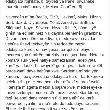
edebiyata rojhilatê, bi taybetî ya Îranê, dîwaneke
muretteb nivîsandiye, Melayê Cizîrî ye.[9]
Navendên mîna Bedlîs, Cizîr, Hekkarî, Muks, Hîzan,
Sêrt, Bazîd, Diyarbekir, Xelat, Amêdiyê, Brîfkan,
Silêmanî, Koye, Sêwreg, Hezan û Licê, bûne ciyê
gihîştina edîbên mezin û dayina berhemên giranbiha.
Di van navendên mîrektiyan, medreseyên navdar
vebûne û tevî tekiyayên hin terîqetên mezin,
edebiyata kurdî, di nav şêxên terîqetê, melayên
medreseyan û mîrên mîrektiyan de şax daye. Heta ku
komara Turkiyeyê hatiye damezrandin, edebiyata
kurdî ya klasîk, bi awayekî gur û geş, li bakurê welêt,
berdewamî daye hebûna xwe. Serdema mîrektiyên
kurdan, ji bo şaxvedana edebiyata kurdî, kartêkereke
gelek girîng e. Hema hema her mîrekî şehrekî welêt,
li tenişta mizgefta mezin a bajarê xwe, medreseyeke
mezin vekiriye, muderrisên mezin wezîfedar kirine,
feqî (telebe) dane xwendin û di asta elîtî de karê
perwerdehiya ilim û me’rîfetê de têde daye îcrakirin.
Bi ser de jî, li navçeyan jî weke şaxên van