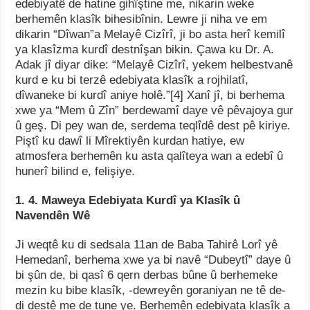
edebiyatê de hatine gihîştine me, nikarin weke
berhemên klasîk bihesibînin. Lewre ji niha ve em
dikarin “Dîwan”a Melayê Cizîrî, ji bo asta herî kemilî
ya klasîzma kurdî destnîşan bikin. Çawa ku Dr. A.
Adak jî diyar dike: “Melayê Cizîrî, yekem helbestvanê
kurd e ku bi terzê edebiyata klasîk a rojhilatî,
dîwaneke bi kurdî aniye holê.”[4] Xanî jî, bi berhema
xwe ya “Mem û Zîn” berdewamî daye vê pêvajoya gur
û geş. Di pey wan de, serdema teqlîdê dest pê kiriye.
Piştî ku dawî li Mîrektiyên kurdan hatiye, ew
atmosfera berhemên ku asta qalîteya wan a edebî û
hunerî bilind e, felişiye.
1. 4. Maweya Edebiyata Kurdî ya Klasîk û
Navendên Wê
Ji weqtê ku di sedsala 11an de Baba Tahirê Lorî yê
Hemedanî, berhema xwe ya bi navê “Dubeytî” daye û
bi şûn de, bi qasî 6 qern derbas bûne û berhemeke
mezin ku bibe klasîk, -dewreyên goraniyan ne tê de-
di destê me de tune ye. Berhemên edebiyata klasîk a