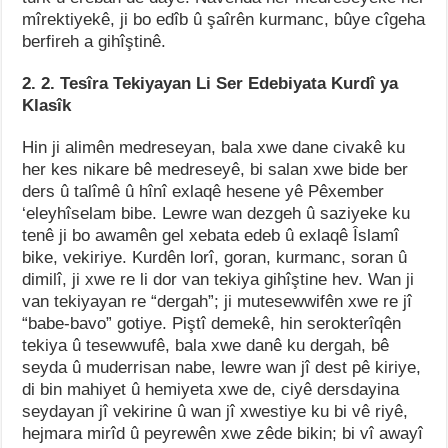
mîrektiyekê, ji bo edîb û şaîrên kurmanc, bûye cîgeha
berfireh a gihîştinê.
2. 2. Tesîra Tekiyayan Li Ser Edebiyata Kurdî ya
Klasîk
Hin ji alimên medreseyan, bala xwe dane civakê ku
her kes nikare bê medreseyê, bi salan xwe bide ber
ders û talîmê û hînî exlaqê hesene yê Pêxember
‘eleyhîselam bibe. Lewre wan dezgeh û saziyeke ku
tenê ji bo awamên gel xebata edeb û exlaqê Îslamî
bike, vekiriye. Kurdên lorî, goran, kurmanc, soran û
dimilî, ji xwe re li dor van tekiya gihîştine hev. Wan ji
van tekiyayan re “dergah”; ji mutesewwifên xwe re jî
“babe-bavo” gotiye. Piştî demekê, hin serokterîqên
tekiya û tesewwufê, bala xwe danê ku dergah, bê
seyda û muderrisan nabe, lewre wan jî dest pê kiriye,
di bin mahiyet û hemiyeta xwe de, ciyê dersdayina
seydayan jî vekirine û wan jî xwestiye ku bi vê riyê,
hejmara mirîd û peyrewên xwe zêde bikin; bi vî awayî