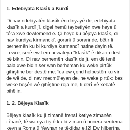
1. Edebiyata Klasîk a Kurdî
Di nav edebiyatên klasîk ên dinyayê de, edebiyata
klasîk a kurdî jî, digel hemû taybetiyên xwe heye û
têra xwe dewlemend e. Çi heye ku bêjeya klasîk, di
nav kurdiya kirmanckî, goranî û soranî de, bêtir li
berhemên ku bi kurdiya kurmancî hatine dayin tê.
Lewre, serê ewil em bi wateya “klasîk” ê dikarin dest
pê bikin. Di nav berhemên klasîk de jî, em dê tenê
bala xwe bidin ser wan berheman ku weke pirtûk
gihîştine ber destê me; îca ew çend helbestên ku vir
de wê de, di nav mecmû’eyan de, ne weke pirtûk; bes
weke beşên wê gihîştine roja me, li derî vê xebatê
bihêlin.
1. 2. Bêjeya Klasîk
Bêjeya klasîk ku ji zimanê frensî ketiye zimanên
cîhanê, tê wateya tiştê ku bi ziman û hunera serdema
kevn a Roma û Yewnan re têkildar e.[2] Ew hilberîna