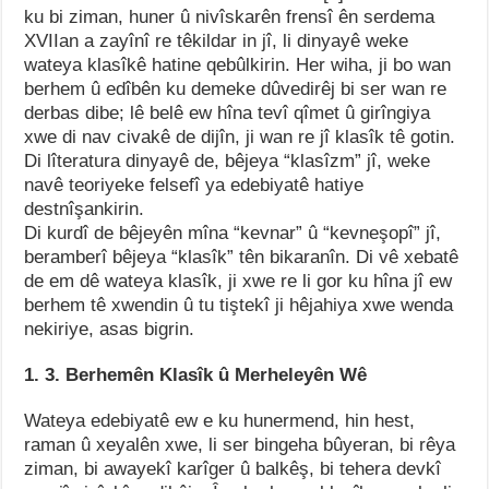
ku bi ziman, huner û nivîskarên frensî ên serdema
XVIIan a zayînî re têkildar in jî, li dinyayê weke
wateya klasîkê hatine qebûlkirin. Her wiha, ji bo wan
berhem û edîbên ku demeke dûvedirêj bi ser wan re
derbas dibe; lê belê ew hîna tevî qîmet û girîngiya
xwe di nav civakê de dijîn, ji wan re jî klasîk tê gotin.
Di lîteratura dinyayê de, bêjeya “klasîzm” jî, weke
navê teoriyeke felsefî ya edebiyatê hatiye
destnîşankirin.
Di kurdî de bêjeyên mîna “kevnar” û “kevneşopî” jî,
beramberî bêjeya “klasîk” tên bikaranîn. Di vê xebatê
de em dê wateya klasîk, ji xwe re li gor ku hîna jî ew
berhem tê xwendin û tu tiştekî ji hêjahiya xwe wenda
nekiriye, asas bigrin.
1. 3. Berhemên Klasîk û Merheleyên Wê
Wateya edebiyatê ew e ku hunermend, hin hest,
raman û xeyalên xwe, li ser bingeha bûyeran, bi rêya
ziman, bi awayekî karîger û balkêş, bi tehera devkî