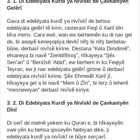
3. 1. Di Edebiyata Kurdî ya Nivîskî de Çavkaniyên
Gelêrî
Gava di edebiyata kurdî ya nivîskî de behsa
edebiyata gelêrî tê kirin, rasterast Feqî û Xanî tên
bîra meriv. Cara ewil, wan ew berhemên ku di nav gel
de, bi awayê keneşopiya devkî nifş bi nifş berbelav
bûne, derbasî nivîsê kirine. Destana “Kela Dimdimê”,
efsaneya bi navê “Zembîlfiroş”, hîkayeya “Şêx
Sen’an” û “Bersîsê ‘Abid”, ew berhem in ku Feqiyê
Teyran, ew ji nav edebiyata gelêrî girtine û derbasî
edebiyata nivîskî kirine. Şêx Ehmedê Xanî jî,
hîkayeya gel a bi navê “Mem û Zîn”, bi terz û teherê
“mesnewiyan” derbasî nivîsê kiriye.
3. 2. Di Edebiyata Kurdî ya Nivîskî de Çavkaniyên
Dînî
Di serî de metnê yekem ku Quran e, bi hîkayeyên
xwe yên ku behsa qisseyên Nebiyan dike, ji
edebiyata kurdî ya nivîskî re bûye serçavî.