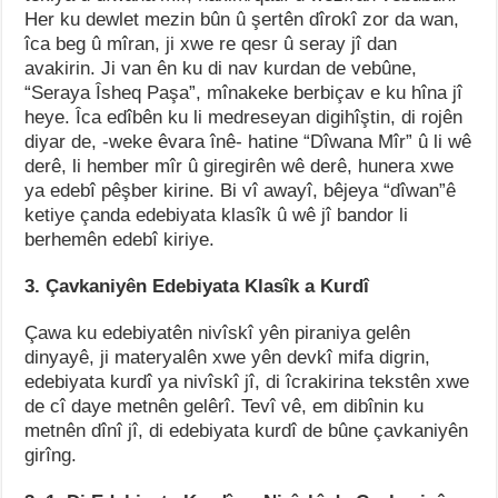
Her ku dewlet mezin bûn û şertên dîrokî zor da wan,
îca beg û mîran, ji xwe re qesr û seray jî dan
avakirin. Ji van ên ku di nav kurdan de vebûne,
“Seraya Îsheq Paşa”, mînakeke berbiçav e ku hîna jî
heye. Îca edîbên ku li medreseyan digihîştin, di rojên
diyar de, -weke êvara înê- hatine “Dîwana Mîr” û li wê
derê, li hember mîr û giregirên wê derê, hunera xwe
ya edebî pêşber kirine. Bi vî awayî, bêjeya “dîwan”ê
ketiye çanda edebiyata klasîk û wê jî bandor li
berhemên edebî kiriye.
3. Çavkaniyên Edebiyata Klasîk a Kurdî
Çawa ku edebiyatên nivîskî yên piraniya gelên
dinyayê, ji materyalên xwe yên devkî mifa digrin,
edebiyata kurdî ya nivîskî jî, di îcrakirina tekstên xwe
de cî daye metnên gelêrî. Tevî vê, em dibînin ku
metnên dînî jî, di edebiyata kurdî de bûne çavkaniyên
girîng.