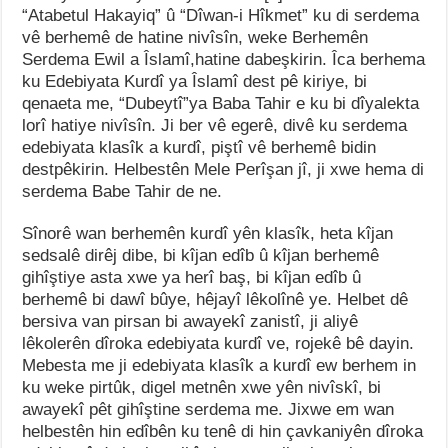
“Atabetul Hakayiq” û “Dîwan-i Hîkmet” ku di serdema
vê berhemê de hatine nivîsîn, weke Berhemên
Serdema Ewil a Îslamî,hatine dabeşkirin. Îca berhema
ku Edebiyata Kurdî ya Îslamî dest pê kiriye, bi
qenaeta me, “Dubeytî”ya Baba Tahir e ku bi dîyalekta
lorî hatiye nivîsîn. Ji ber vê egerê, divê ku serdema
edebiyata klasîk a kurdî, piştî vê berhemê bidin
destpêkirin. Helbestên Mele Perîşan jî, ji xwe hema di
serdema Babe Tahir de ne.
Sînorê wan berhemên kurdî yên klasîk, heta kîjan
sedsalê dirêj dibe, bi kîjan edîb û kîjan berhemê
gihîştiye asta xwe ya herî baş, bi kîjan edîb û
berhemê bi dawî bûye, hêjayî lêkolînê ye. Helbet dê
bersiva van pirsan bi awayekî zanistî, ji aliyê
lêkolerên dîroka edebiyata kurdî ve, rojekê bê dayin.
Mebesta me ji edebiyata klasîk a kurdî ew berhem in
ku weke pirtûk, digel metnên xwe yên nivîskî, bi
awayekî pêt gihîştine serdema me. Jixwe em wan
helbestên hin edîbên ku tenê di hin çavkaniyên dîroka