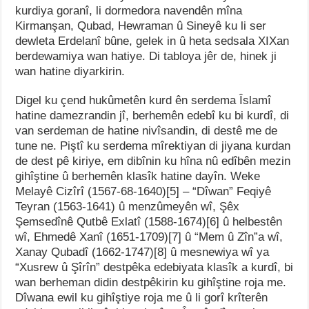
kurdiya goranî, li dormedora navendên mîna
Kirmanşan, Qubad, Hewraman û Sineyê ku li ser
dewleta Erdelanî bûne, gelek in û heta sedsala XIXan
berdewamiya wan hatiye. Di tabloya jêr de, hinek ji
wan hatine diyarkirin.
Digel ku çend hukûmetên kurd ên serdema Îslamî
hatine damezrandin jî, berhemên edebî ku bi kurdî, di
van serdeman de hatine nivîsandin, di destê me de
tune ne. Piştî ku serdema mîrektiyan di jiyana kurdan
de dest pê kiriye, em dibînin ku hîna nû edîbên mezin
gihîştine û berhemên klasîk hatine dayîn. Weke
Melayê Cizîrî (1567-68-1640)[5] – “Dîwan” Feqiyê
Teyran (1563-1641) û menzûmeyên wî, Şêx
Şemsedînê Qutbê Exlatî (1588-1674)[6] û helbestên
wî, Ehmedê Xanî (1651-1709)[7] û “Mem û Zîn”a wî,
Xanay Qubadî (1662-1747)[8] û mesnewiya wî ya
“Xusrew û Şîrîn” destpêka edebiyata klasîk a kurdî, bi
wan berheman didin destpêkirin ku gihîştine roja me.
Dîwana ewil ku gihîştiye roja me û li gorî krîterên