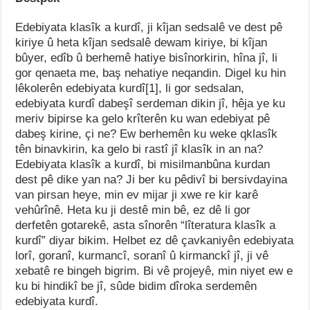
Edebiyata klasîk a kurdî, ji kîjan sedsalê ve dest pê
kiriye û heta kîjan sedsalê dewam kiriye, bi kîjan
bûyer, edîb û berhemê hatiye bisînorkirin, hîna jî, li
gor qenaeta me, baş nehatiye neqandin. Digel ku hin
lêkolerên edebiyata kurdî[1], li gor sedsalan,
edebiyata kurdî dabeşî serdeman dikin jî, hêja ye ku
meriv bipirse ka gelo krîterên ku wan edebiyat pê
dabeş kirine, çi ne? Ew berhemên ku weke qklasîk
tên binavkirin, ka gelo bi rastî jî klasîk in an na?
Edebiyata klasîk a kurdî, bi misilmanbûna kurdan
dest pê dike yan na? Ji ber ku pêdivî bi bersivdayina
van pirsan heye, min ev mijar ji xwe re kir karê
vehûrînê. Heta ku ji destê min bê, ez dê li gor
derfetên gotarekê, asta sînorên “lîteratura klasîk a
kurdî” diyar bikim. Helbet ez dê çavkaniyên edebiyata
lorî, goranî, kurmancî, soranî û kirmanckî jî, ji vê
xebatê re bingeh bigrim. Bi vê projeyê, min niyet ew e
ku bi hindikî be jî, sûde bidim dîroka serdemên
edebiyata kurdî.