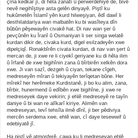
çîna kedkar jî, di hêla zanatî û perwerdehiyê de, bivê
nevê negihîştiye asta gelên dinyayê. Piştî ku
hukûmetên Îslamî yên kurd hilweşiyan, êdî dawî li
desthilatdariya wan malbatên ku bi wasîteya dîn
bûbûn pêşewayên civakê hat. Di nav wan şer û
pevçûnên ku Îranî û Osmaniyan li ser singa welatê
kurdan dikir de, civaka kurd, digel esilzadeyên xwe
dipelçiqî. Ronakbîrên civata kurdan, di nav van şert û
mercan de, ji xwe re li ciyekî geriyane ku di hêla ilim
û îrfanê de xwe bigihînin zana û bîrbirên xelkên dora
xwe. Ji van sazî, dezgeh û ciyan, tekane cîgeh,
medreseyên mîran û tekiyayên terîqetan bûne. Her
mîrekî her herêmeke Kurdistanê, ji bo ku alim, zana,
bîrbir, hunermend û edîbên xwe bigihîne, ji xwe re
medreseyek daye vekirin; ji ehlê medreseyê re tayîn
daniye û bi wan re alîkarî kiriye. Alimên van
medreseyan, tevî tehsîla ilmê dînî, ji ber pêdiviya
mercên serdema xwe, ehlê wan, cî daye tesewwif û
edebiyatê jî.
Ha piştî vê atmosferê, çawa ku li medreseyan ehlê