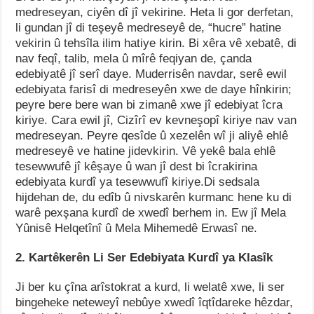
medreseyan, ciyên dî jî vekirine. Heta li gor derfetan,
li gundan jî di teşeyê medreseyê de, “hucre” hatine
vekirin û tehsîla ilim hatiye kirin. Bi xêra vê xebatê, di
nav feqî, talib, mela û mîrê feqiyan de, çanda
edebiyatê jî serî daye. Muderrisên navdar, serê ewil
edebiyata farisî di medreseyên xwe de daye hînkirin;
peyre bere bere wan bi zimanê xwe jî edebiyat îcra
kiriye. Cara ewil jî, Cizîrî ev kevneşopî kiriye nav van
medreseyan. Peyre qesîde û xezelên wî ji aliyê ehlê
medreseyê ve hatine jidevkirin. Vê yekê bala ehlê
tesewwufê jî kêşaye û wan jî dest bi îcrakirina
edebiyata kurdî ya tesewwufî kiriye.Di sedsala
hijdehan de, du edîb û nivskarên kurmanc hene ku di
warê pexşana kurdî de xwedî berhem in. Ew jî Mela
Yûnisê Helqetînî û Mela Mihemedê Erwasî ne.
2. Kartêkerên Li Ser Edebiyata Kurdî ya Klasîk
Ji ber ku çîna arîstokrat a kurd, li welatê xwe, li ser
bingeheke neteweyî nebûye xwedî îqtîdareke hêzdar,