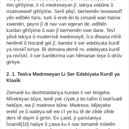
ilim gihîştine, li rû medreseyan jî, tekiya vebûne û
mutesewwif gihîştine. Serê pêşî, berhemên tesewwufî
yên edîbên faris, turk û ereb ên bi zimanê wan hatine
xwendin, peyre jî di nav van egeran de, edîbên
kurdan gihîştine û wan jî berhemên xwe dane. Tevî
şêxê tekiya û muderrisê medreseyê, îca dîwana mîrê
herêmê û hozanê gel jî, bandor li ser edebiyata kurdî
ya nivskî kiriye. Bi domana demê re, edebiyata kurdî
ya nivîskî, li ser kartêkirina van hêmanan teşe û dirûv
girtiye.
2. 1. Tesîra Medreseyan Li Ser Edebiyata Kurdî ya
Klasîk
Zemanê ku desthilatdariya kurdan li ser bingeha
Mîrektiyan bûye, tenê yek ciyek ji bo talîm û tedrîsatê
hebûye, ew jî medrese bûne. Medrese, bêjeyeke
erebî ye û wateya wê ew cî ye ku tê de zêde zêde
ders tê dayin û girtin. Ev çand, ji şaristaniya
Îslamê[10] hatiye û çawa ku li nav temamê miletên