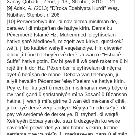
Xanay Qubadî”, Zend, j. 13., Stenbol, 2010. r. 21.
[9] Adak, A. (2013) “Dîroka Edebiyata Kurdî” Weş.
Nûbihar, Stenbol. r. 206.
[10] Perwerdehiya ilm, di nav alema misilman de,
cara ewil di mizgeftan de hatiye kirin. Dema ku
Pêxemberê Îslamê Hz. Muhemmed ‘eleyhîselam
hatiye şarê Medîneyê, mizgeft ava kiriye, quncikekî
wê jî, ji bo katibên wehyê veqetandiye. Hin ciwanên
dildar jî bûne telebeyên vê derê. Ji wan re “Eshabê
Suffe” hatiye gotin. Ew bi şevê li wê derê raketine û bi
rojê tim li dor Hz. Pêxember ‘eleyhîselam di nêçîra
ayet û hedîsan de mane. Debara van telebeyan, ji
aliyê hevalên Pêxember ‘eleyhîselam ve hatiye kirin.
Peyre, her ku şert û mercên misilmanan xweş bûye û
ew rastî çand û şaristaniyên mîna Sasanî û Bîzansan
hatine, ji wan jî mifa girtine û wan êdî mekanekî cihê,
ji bo ciyê dersê veqetandiye. Bêjeya “medrese”yê, di
pey vê serdemê de derketiye. Bi taybetî, di weqtê
Xelîfeyên Ebbasiyan de, sazî û dezgeyên ku weke
navendên perwerdehiya ilim hatine vekirin, ketine
serdema xwe ya zêrîn. Li medreseyan, zana û alimên