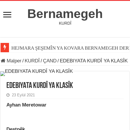
Bernamegeh
KURDÎ
HEJMARA ŞEŞEMÎN YA KOVARA BERNAMEGEH DER
Jiyana Osman Özçelik
Malper
/
KURDÎ
/
ÇAND
/
EDEBIYATA KURDÎ YA KLASÎK
EDEBIYATA KURDÎ YA KLASÎK
23 Eylül 2021
Ayhan Meretowar
Destpêk