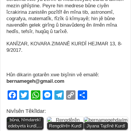
mezin gihîştine. Peyre hin medrese bûne ciyên
îcrakirina zanistên pozîtîf ên mîna tib, astronomî,
cografya, matematîk, fîzîk û kîmyayê; hin jê bûne
navendên gelek girîng û binavûdeng ên ilmên mîna
hedîs, tefsîr, huqûq û tarîxê.
KANÎZAR, KOVARA ZIMANÊ KURDÎ HEJMAR 13, 8-
9/2017.
Hûn dikarin gotarên xwe bişînin vê emailê:
bernamegeh@gmail.com
F
T
W
M
T
C
S
a
wi
h
e
el
o
h
Nivîsên Têkîldar:
c
tt
at
ss
e
p
ar
126 saliya ji dayȋk
bȗna, hȋmdarekȋ
e
er
s
e
gr
y
e
edebyeta kurdȋ,…
Rengdêrên Kurdî
Jiyana Tajdînê Kurdî