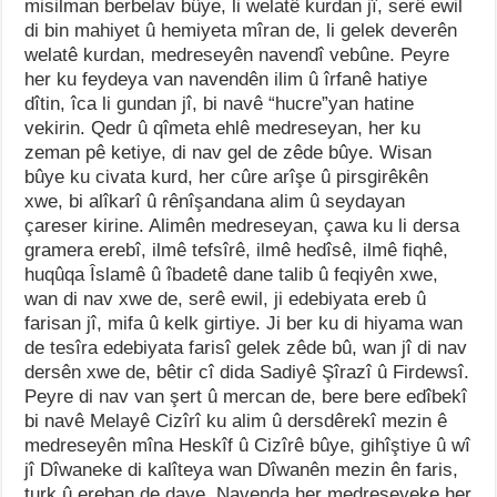
misilman berbelav bûye, li welatê kurdan jî, serê ewil
di bin mahiyet û hemiyeta mîran de, li gelek deverên
welatê kurdan, medreseyên navendî vebûne. Peyre
her ku feydeya van navendên ilim û îrfanê hatiye
dîtin, îca li gundan jî, bi navê “hucre”yan hatine
vekirin. Qedr û qîmeta ehlê medreseyan, her ku
zeman pê ketiye, di nav gel de zêde bûye. Wisan
bûye ku civata kurd, her cûre arîşe û pirsgirêkên
xwe, bi alîkarî û rênîşandana alim û seydayan
çareser kirine. Alimên medreseyan, çawa ku li dersa
gramera erebî, ilmê tefsîrê, ilmê hedîsê, ilmê fiqhê,
huqûqa Îslamê û îbadetê dane talib û feqiyên xwe,
wan di nav xwe de, serê ewil, ji edebiyata ereb û
farisan jî, mifa û kelk girtiye. Ji ber ku di hiyama wan
de tesîra edebiyata farisî gelek zêde bû, wan jî di nav
dersên xwe de, bêtir cî dida Sadiyê Şîrazî û Firdewsî.
Peyre di nav van şert û mercan de, bere bere edîbekî
bi navê Melayê Cizîrî ku alim û dersdêrekî mezin ê
medreseyên mîna Heskîf û Cizîrê bûye, gihîştiye û wî
jî Dîwaneke di kalîteya wan Dîwanên mezin ên faris,
turk û ereban de daye. Navenda her medreseyeke her