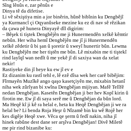
Sîng lênûs e, zar pênûs e
Dinya tê da difetise.
Li vê sêxiştiya min a jor binêrin, hûnê bibînin ku Dengbêjî
ya Kurmancî çi Oqyanûseke mezine ku ez di nav sê rêzikan
da çawa pê hunera Dinyayê dîl digirim:
– Bêşek ti tiştek Dengbêjên me ji Hunermendên xelkê kêmtir
nebûn. Her wiha hemî Dengbêjên me jî ji Hunermendên
xelkê zêdetir û bi şan û şoretir û xweyî hunertir bûn. Lewma
ku Dengbêjên me her tiştên me bûn. Lê mixabin me ti tiştekî
rind layîqî wan nedît û me yekê jî di saxiya wan da xelat
nekir!
Rastiyeke din jî heye ku ew jî ev e
Ez dizanim ku rastî tehl e, lê ezê dîsa wek her carê bibêjim:
Fîrmayên Muzîkê ango qaşo kasetçiyên me, mixabin hetanî
niha wek zûrîyan bi xwîna Dengbêjan mijiyan. Mafê Telîfê
nedan Dengbêjan. Kasetên Dengbêjan ji ber hev Kopî kirin û
firotin me. Ew jî di saya serê me û Dengbêjan da bûn lord.
Ma Heqê kî ji kê ra helal e, heta ku Heqê Dengbêjan ji we ra
helal be? Li benda Roja Heşr û Nîzamê bin ku wê Rojê her
kes digêje Heqê xwe. Vêca qe şerm û fedî nakin, niha jî
hinek rabûne dest dane ser arşîva Dengbêjan! Divê Miletê
me pir rind bizanibe ku: