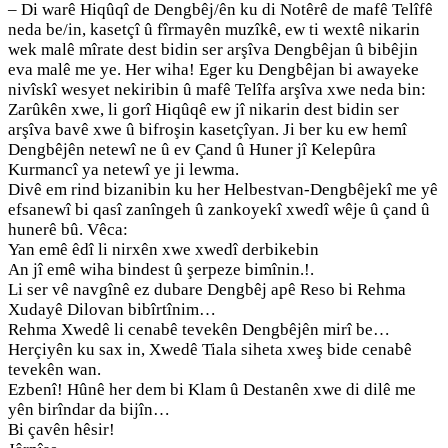
– Di warê Hiqûqî de Dengbêj/ên ku di Notêrê de mafê Telîfê
neda be/in, kasetçî û fîrmayên muzîkê, ew ti wextê nikarin
wek malê mîrate dest bidin ser arşîva Dengbêjan û bibêjin
eva malê me ye. Her wiha! Eger ku Dengbêjan bi awayeke
nivîskî wesyet nekiribin û mafê Telîfa arşîva xwe neda bin:
Zarûkên xwe, li gorî Hiqûqê ew jî nikarin dest bidin ser
arşîva bavê xwe û bifroşin kasetçîyan. Ji ber ku ew hemî
Dengbêjên netewî ne û ev Çand û Huner jî Kelepûra
Kurmancî ya netewî ye ji lewma.
Divê em rind bizanibin ku her Helbestvan-Dengbêjekî me yê
efsanewî bi qasî zanîngeh û zankoyekî xwedî wêje û çand û
hunerê bû. Vêca:
Yan emê êdî li nirxên xwe xwedî derbikebin
An jî emê wiha bindest û şerpeze bimînin.!.
Li ser vê navgînê ez dubare Dengbêj apê Reso bi Rehma
Xudayê Dilovan bibîrtînim…
Rehma Xwedê li cenabê tevekên Dengbêjên mirî be…
Herçiyên ku sax in, Xwedê Tiala siheta xweş bide cenabê
tevekên wan.
Ezbenî! Hûnê her dem bi Klam û Destanên xwe di dilê me
yên birîndar da bijîn…
Bi çavên hêsir!