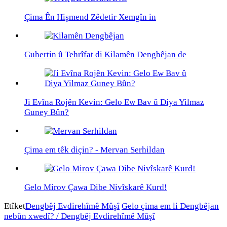
Çima Ên Hişmend Zêdetir Xemgîn in
Guhertin û Tehrîfat di Kilamên Dengbêjan de
Ji Evîna Rojên Kevin: Gelo Ew Bav û Diya Yilmaz
Guney Bûn?
Çima em têk diçin? - Mervan Serhildan
Gelo Mirov Çawa Dibe Nivîskarê Kurd!
Etîket
Dengbêj Evdirehîmê Mûşî
Gelo çima em li Dengbêjan
nebûn xwedî? / Dengbêj Evdirehîmê Mûşî