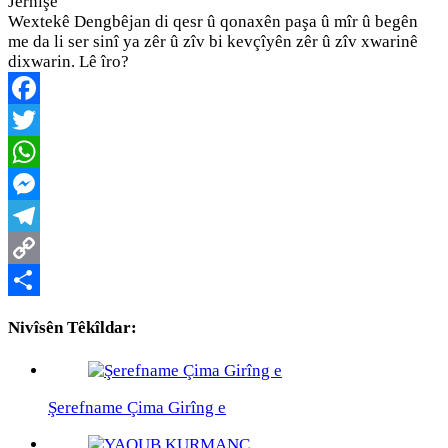
Jêrnîşe
Wextekê Dengbêjan di qesr û qonaxên paşa û mîr û begên
me da li ser sinî ya zêr û zîv bi kevçîyên zêr û zîv xwarinê
dixwarin. Lê îro?
Facebook
Twitter
WhatsApp
Messenger
Telegram
Copy
Link
Share
Nivîsên Têkîldar:
Şerefname Çima Girîng e