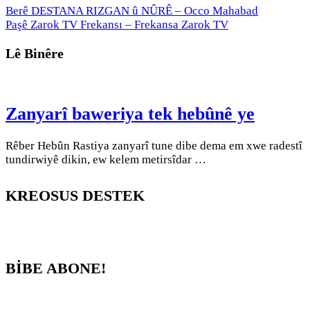
Berê
DESTANA RIZGAN û NÛRÊ – Occo Mahabad
Paşê
Zarok TV Frekansı – Frekansa Zarok TV
Lê Binêre
Zanyarî baweriya tek hebûnê ye
Rêber Hebûn Rastiya zanyarî tune dibe dema em xwe radestî
tundirwiyê dikin, ew kelem metirsîdar …
KREOSUS DESTEK
BİBE ABONE!