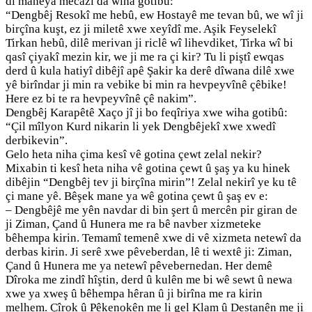
di maneya mecazî da wiha gotibû:
“Dengbêj Resokî me hebû, ew Hostayê me tevan bû, we wî ji
birçîna kuşt, ez ji miletê xwe xeyîdî me. Aşik Feyselekî
Tirkan hebû, dilê merivan ji riclê wî lihevdiket, Tirka wî bi
qasî çiyakî mezin kir, we ji me ra çi kir? Tu li piştî ewqas
derd û kula hatiyî dibêjî apê Şakir ka derê dîwana dilê xwe
yê birîndar ji min ra vebike bi min ra hevpeyvînê çêbike!
Here ez bi te ra hevpeyvînê çê nakim”.
Dengbêj Karapêtê Xaço jî ji bo feqîriya xwe wiha gotibû:
“Çil mîlyon Kurd nikarin li yek Dengbêjekî xwe xwedî
derbikevin”.
Gelo heta niha çima kesî vê gotina çewt zelal nekir?
Mixabin ti kesî heta niha vê gotina çewt û şaş ya ku hinek
dibêjin “Dengbêj tev ji birçîna mirin”! Zelal nekirî ye ku tê
çi mane yê. Bêşek mane ya wê gotina çewt û şaş ev e:
– Dengbêjê me yên navdar di bin şert û mercên pir giran de
ji Ziman, Çand û Hunera me ra bê navber xizmeteke
bêhempa kirin. Temamî temenê xwe di vê xizmeta netewî da
derbas kirin. Ji serê xwe pêveberdan, lê ti wextê ji: Ziman,
Çand û Hunera me ya netewî pêvebernedan. Her demê
Dîroka me zindî hîştin, derd û kulên me bi wê sewt û newa
xwe ya xweş û bêhempa hêran û ji birîna me ra kirin
melhem. Çîrok û Pêkenokên me li gel Klam û Destanên me ji