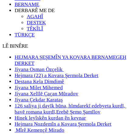
BERNAME
DERBARÊ ME DE
AGAHÎ
DESTEK
TÊKÎLÎ
TÜRKÇE
LÊ BINÊRE
HEJMARA ŞEŞEMÎN YA KOVARA BERNAMEGEH
DERKET
Jiyana Osman Özçelik
Hejmara (22) a Kovara Şermola Derket
Destana Kela Dimdimê
Jiyana Milet Mihemed
Jiyana Xelȋlȇ Çaçan Mȗradov
Jiyana Çekdar Karataş
126 saliya ji dayȋk bȗna, hȋmdarekȋ edebyeta kurdȋ,
bavȇ romana kurdȋ,Erebȇ Şemo Şamȋlov
Hinek leyîskên kurdan ên kevnar
Hejmara Nozdemîn a Kovara Şermola Derket
Mîrê Kemençê Mirado