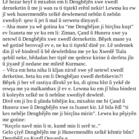
Lê hezar heyf û mixabin em li Dengbêjên xwe xwedî
derneketin û me ji wan ra ti tiştekî erênî nekir! Lewma ku ew
jî wek hunermendên xelkê dewlemend nebûn û nebûn
xwediyê: qesr û jet û mal û serweta dinyayê.
– Aha mane ya wê gotina ku “me Dengbêjan ji birçîna kuşt”
ev îxaneta me ye ku em li: Ziman, Çand û Hunera xwe ya
netewî û Dengbêjên xwe xwedî derneketin. Bêşek mane ya
wê gotinê berovajî ev e, ne ku ti tiştekî dinê ye. Lê sedemek
din jî vê bindestî û bê dewletbûna me ye ku Xwedê Tiala
qebûl neke, bêdadan her tiştê me qedexe kirine û derfeta jîn
û jiyanê jî nedane me miletê Kurmanc.
– Vêca em heta niha li kîjan nirxê xwe yê netewî xwedî
derketine, heta ku em li Dengbêjan xwedî derbikevin?!
Bêşek ji ber vê rastiya dîrokî ye ku, di qirna bîst û yekê de
rewşa me ya malkambax jî ev e. Lewma ku em jî hîna bindest
û koleyên xelkê ne û nebûne xwediyê dewletê.
Divê em ji îro û şûnda bibêjin ku, mixabin me bi Çand û
Hunera xwe û Dengbêjên xwe ra îxanet kir. Lê bila êdî “ti
kes nebêje Dengbêjên me ji birçîna mirin”. Lewra ku pêşiyên
me gotine:
“Keçelo navê min li te, kumê min li serê te..”
Gelo çiyê Dengbêjên me ji Hunermendên xelkê kêmtir bûn?
Dengbêjî ya Kurdî Oqyanûs e