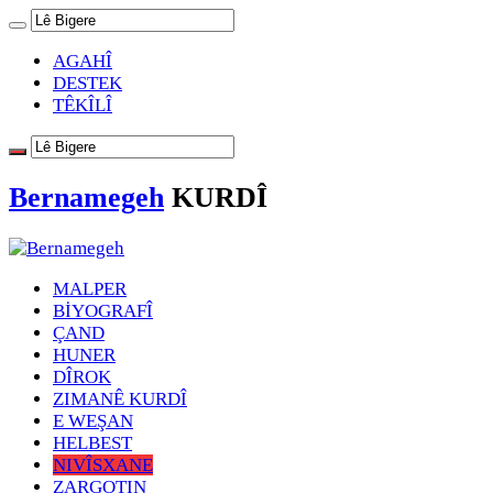
AGAHÎ
DESTEK
TÊKÎLÎ
Bernamegeh
KURDÎ
MALPER
BİYOGRAFÎ
ÇAND
HUNER
DÎROK
ZIMANÊ KURDÎ
E WEŞAN
HELBEST
NIVÎSXANE
ZARGOTIN