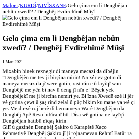
Malper
/
KURDÎ
/
NIVÎSXANE
/
Gelo çima em li Dengbêjan
nebûn xwedî? / Dengbêj Evdirehîmê Mûşî
Gelo çima em li Dengbêjan nebûn
xwedî? / Dengbêj Evdirehîmê Mûşî
1 Mart 2021
Mixabin hinek rexnegir di maneya mecazî da dibêjin
“Dengbêjên me tev ji birçîna mirin! Na xêr ev gotin di
maneya mecaz da jî were gotin, rast nîn e û layîqî wan
Dengbêjê me yên bi nav û deng jî nîn e! Bêşek yek
Dengbêjekî me ji birçîna nemirî ye. Bi îzna Xwedê ezê li jêr
vê gotina çewt û şaş rind zelal û pûç bikim ku mane ya wê çi
ye. Me du-sê roj berê di bernameya Warê Dengbêjan da
Dengbêj Apê Reso bibîranî bû. Dîsa wê gotina ne layîqî
Dengbêjan hatibû nîqaş kirin.
Gilî û gazinên Dengbêj Şakiro û Karapêtê Xaço
Rehmetiyê Dengbêj Şakiro jî ji rojnamevan Rehmî Batûr ra