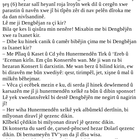
şeş (6) hezar salî heyanî roja îroyîn wek dil û cergên xwe
parastin û navên xwe jî bi tîpên zêr di nav pelên dîroka me
da dan nivîsandinê.
Lê me ji Dengbêjan ra çi kir?
Bila qe kes li qisûra min nenêre! Mixabin me bi Dengbêjên
xwe ra îxanet kir.
– Dibe ku hinek canik û camêr bibêjin çima me bi Dengbêjan
ra îxanet kir?
– Me Pîlaq û Kaset û Cd yên Hunermendên Tirk û ‘Ereb û
‘Eceman kirîn. Em çûn Konsertên wan. Me ji wan ra bi
hezaran Konsert li darxistin. Me wan berz û bilind kirin, ew
bi diravên me bûn xwediyê: qesr, tirimpêl, jet, xişne û mal û
milkên bêhejmar.
– Vêca çi ecêbek mezin e ku, di serda jî hinek dewlemend û
karsazên me jî ji hunermendên xelkê ra bûn û dibin sponsor!
Lê yek xwedanxêrekî bi destê Dengbêjên me negirt û nagirin
jî!
– Her wiha Hunermendên xelkê yek albûmekî dertînin, bi
mîlyonan diravî jê qezenc dikin.
Klîbekî çêdikin bi milyonan diravî jê qezenc dikin.
Di konserta du saetî de, çarsed-pêncsed hezar Dolarî qezenc
dikin. Di bernameyên TV’yan da jî dîsa wisa.