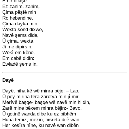
Emir dikişe.
Ez zanim, zanim,
Çima pêşîê min
Ro hebandine,
Çima dayka min,
Wexta sond dixwe,
Navê şems dide,
Û çima, wexta
Ji me dipirsin,
Wekî em kêne,
Em cabê didin:
Ewladê şems in.
Dayê
Dayê, niha kê wê minra bêje: – Lao,
Û pey mirina tera zarotya min jî mir.
Merîvê başqe- başqe wê navê min hildin,
Zarê mine bêxem minra bêjin:- Bavo.
Û gotinê wanda dibe ku ez bibhêm
Huba temiz, mezin, hisreta dilê wan.
Her kesîra nîne, ku navê wan dibên