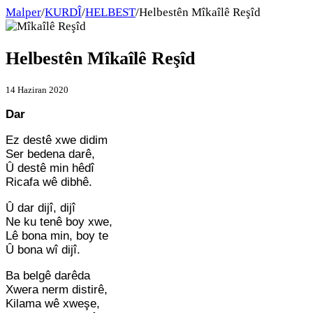
Malper
/
KURDÎ
/
HELBEST
/
Helbestên Mîkaîlê Reşîd
Helbestên Mîkaîlê Reşîd
14 Haziran 2020
Dar
Ez destê xwe didim
Ser bedena darê,
Û destê min hêdî
Ricafa wê dibhê.
Û dar dijî, dijî
Ne ku tenê boy xwe,
Lê bona min, boy te
Û bona wî dijî.
Ba belgê darêda
Xwera nerm distirê,
Kilama wê xweşe,