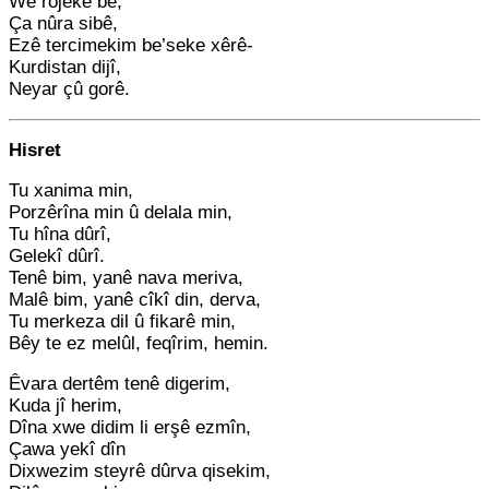
Wê rojeke bê,
Ça nûra sibê,
Ezê tercimekim be’seke xêrê-
Kurdistan dijî,
Neyar çû gorê.
Hisret
Tu xanima min,
Porzêrîna min û delala min,
Tu hîna dûrî,
Gelekî dûrî.
Tenê bim, yanê nava meriva,
Malê bim, yanê cîkî din, derva,
Tu merkeza dil û fikarê min,
Bêy te ez melûl, feqîrim, hemin.
Êvara dertêm tenê digerim,
Kuda jî herim,
Dîna xwe didim li erşê ezmîn,
Çawa yekî dîn
Dixwezim steyrê dûrva qisekim,