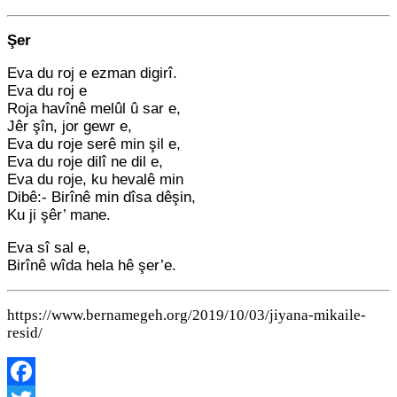
Şer
Eva du roj e ezman digirî.
Eva du roj e
Roja havînê melûl û sar e,
Jêr şîn, jor gewr e,
Eva du roje serê min şil e,
Eva du roje dilî ne dil e,
Eva du roje, ku hevalê min
Dibê:- Birînê min dîsa dêşin,
Ku ji şêr’ mane.
Eva sî sal e,
Birînê wîda hela hê şer’e.
https://www.bernamegeh.org/2019/10/03/jiyana-mikaile-
resid/