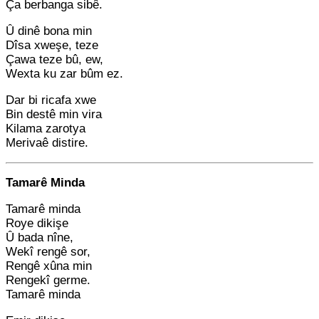
Ça berbanga sibê.
Û dinê bona min
Dîsa xweşe, teze
Çawa teze bû, ew,
Wexta ku zar bûm ez.
Dar bi ricafa xwe
Bin destê min vira
Kilama zarotya
Merivaê distire.
Tamarê Minda
Tamarê minda
Roye dikişe
Û bada nîne,
Wekî rengê sor,
Rengê xûna min
Rengekî germe.
Tamarê minda