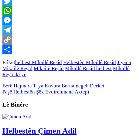
Facebook
Twitter
WhatsApp
Messenger
Telegram
Copy
Link
Share
Etîket
helbest Mîkaîlê Reşîd
Helbestên Mîkaîlê Reşîd
Jiyana
Mîkaîlê Reşîd
Mîkaîlê Reşîd
Mîkaîlê Reşîd helbest
Mîkaîlê
Reşîd kî ye
Berê
Hejmara 1. ya Kovara Bernamegeh Derket
Paşê
Helbestên Şêx Evdirehmanê Axtepî
Lê Binêre
Helbestên Çîmen Adil