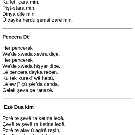
Kulfet, çara min,
Pişt-stara min,
Dinya dilê min,
Û dayka herdu şemal zarê min.
Pencera Dê
Her pencerek
We’de xweda xewra diçe,
Her pencerek
We’de xweda hişyar dibe,
Lê pencera dayka reben,
Ku tek kurekî wê hebû,
Lê ew jî çû şêr’da canda,
Gelek şeva qe ranazê.
Ezê Dua kim
Porê te şevê ra ketine lecê,
Çevê te şevê ra ketine lecê,
Porê te alav û agirê reşin,