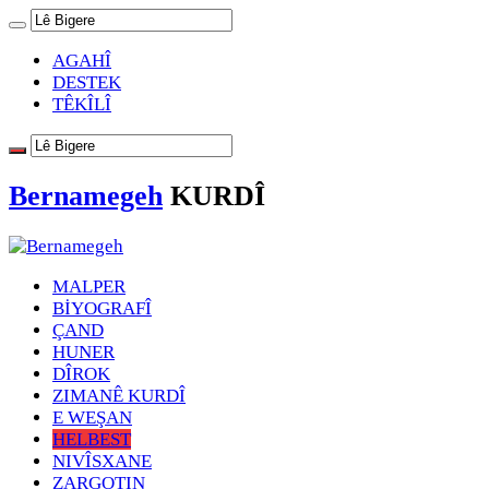
AGAHÎ
DESTEK
TÊKÎLÎ
Bernamegeh
KURDÎ
MALPER
BİYOGRAFÎ
ÇAND
HUNER
DÎROK
ZIMANÊ KURDÎ
E WEŞAN
HELBEST
NIVÎSXANE
ZARGOTIN