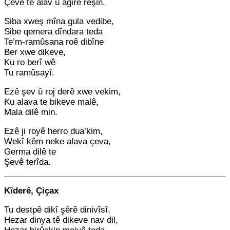
Çevê te alav û agirê reşin.
Siba xweş mîna gula vedibe,
Sibe qemera dîndara teda
Te’m-ramûsana roê dibîne
Ber xwe dikeve,
Ku ro berî wê
Tu ramûsayî.
Ezê şev û roj derê xwe vekim,
Ku alava te bikeve malê,
Mala dilê min.
Ezê ji royê herro dua’kim,
Wekî kêm neke alava çeva,
Germa dilê te
Şevê terîda.
Kîderê, Çiçax
Tu destpê dikî şêrê dinivîsî,
Hezar dinya tê dikeve nav dil,