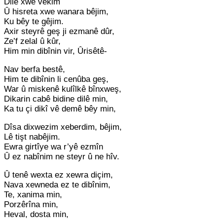
Dilê xwe vekim
Û hisreta xwe wanara bêjim,
Ku bêy te gêjim.
Axir steyrê geş ji ezmanê dûr,
Ze’f zelal û kûr,
Him min dibînin vir, Ûrisêtê-
Nav berfa bestê,
Him te dibînin li cenûba geş,
War û miskenê kulîlkê bînxweş,
Dikarin cabê bidine dilê min,
Ka tu çi dikî vê demê bêy min,
Dîsa dixwezim xeberdim, bêjim,
Lê tişt nabêjim.
Ewra girtîye wa r’yê ezmîn
Û ez nabînim ne steyr û ne hîv.
Û tenê wexta ez xewra diçim,
Nava xewneda ez te dibînim,
Te, xanima min,
Porzêrîna min,
Heval, dosta min,