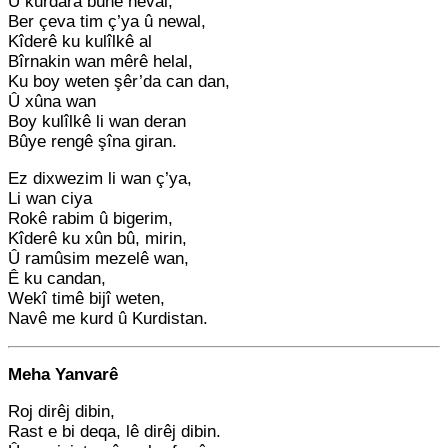
Û kurdara bûne heval,
Ber çeva tim ç’ya û newal,
Kîderê ku kulîlkê al
Bîrnakin wan mêrê helal,
Ku boy weten şêr’da can dan,
Û xûna wan
Boy kulîlkê li wan deran
Bûye rengê şîna giran.
Ez dixwezim li wan ç’ya,
Li wan ciya
Rokê rabim û bigerim,
Kîderê ku xûn bû, mirin,
Û ramûsim mezelê wan,
Ê ku candan,
Wekî timê bijî weten,
Navê me kurd û Kurdistan.
Meha Yanvarê
Roj dirêj dibin,
Rast e bi deqa, lê dirêj dibin.