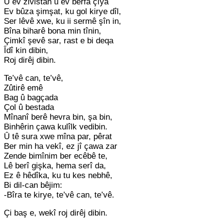
Û ev zivistan û ev berfa çîya
Ev bûza şimşat, ku gol kirye dîl,
Ser lêvê xwe, ku ii sermê şîn in,
Bîna biharê bona min tînin,
Çimkî şevê sar, rast e bi deqa
Îdî kin dibin,
Roj dirêj dibin.
Te’vê can, te’vê,
Zûtirê emê
Bag û bagçada
Çol û bestada
Mînanî berê hevra bin, şa bin,
Binhêrin çawa kulîlk vedibin.
Û tê sura xwe mîna par, pêrat
Ber min ha vekî, ez jî çawa zar
Zende bimînim ber ecêbê te,
Lê berî gişka, hema serî da,
Ez ê hêdîka, ku tu kes nebhê,
Bi dil-can bêjim:
-Bîra te kirye, te’vê can, te’vê.
Çi baş e, wekî roj dirêj dibin.