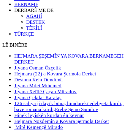
BERNAME
DERBARÊ ME DE
AGAHÎ
DESTEK
TÊKÎLÎ
TÜRKÇE
LÊ BINÊRE
HEJMARA ŞEŞEMÎN YA KOVARA BERNAMEGEH
DERKET
Jiyana Osman Özçelik
Hejmara (22) a Kovara Şermola Derket
Destana Kela Dimdimê
Jiyana Milet Mihemed
Jiyana Xelȋlȇ Çaçan Mȗradov
Jiyana Çekdar Karataş
126 saliya ji dayȋk bȗna, hȋmdarekȋ edebyeta kurdȋ,
bavȇ romana kurdȋ,Erebȇ Şemo Şamȋlov
Hinek leyîskên kurdan ên kevnar
Hejmara Nozdemîn a Kovara Şermola Derket
Mîrê Kemençê Mirado