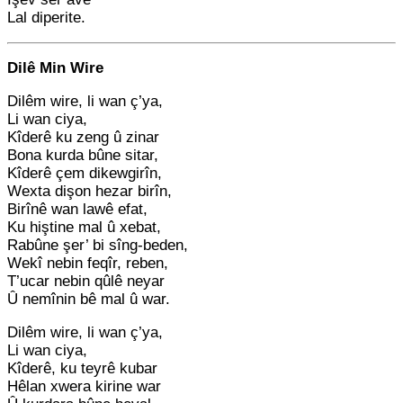
Lal diperite.
Dilê Min Wire
Dilêm wire, li wan ç’ya,
Li wan ciya,
Kîderê ku zeng û zinar
Bona kurda bûne sitar,
Kîderê çem dikewgirîn,
Wexta dişon hezar birîn,
Birînê wan lawê efat,
Ku hiştine mal û xebat,
Rabûne şer’ bi sîng-beden,
Wekî nebin feqîr, reben,
T’ucar nebin qûlê neyar
Û nemînin bê mal û war.
Dilêm wire, li wan ç’ya,
Li wan ciya,
Kîderê, ku teyrê kubar
Hêlan xwera kirine war