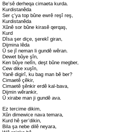
Be’sê derheqa cimaeta kurda.
Kurdistanêda
Ser ç’ya top bûne ewrê reşî reş,
Kurdistanêda
Xûnê sor bûne kirasê qerqaş,
Kurd
Dîsa şer diçe, şerekî giran,
Dijmina lêda
Û se jî neman li gundê wêran.
Dewet bûye şîn,
Ken bûye nelîn, deşt bûne megber,
Cew dike xuşîn,
Yanê digirî, ku bag man bê ber?
Cimaetê çêkir,
Cimaetê şênkir erdê kal-bava,
Dijmin wêrankir,
Û xirabe man ji gundê ava.
Ez tercime dikim,
Xûn dimewice nava temara,
Kurd hê şer’dikin,
Bila şa nebe dilê neyara,