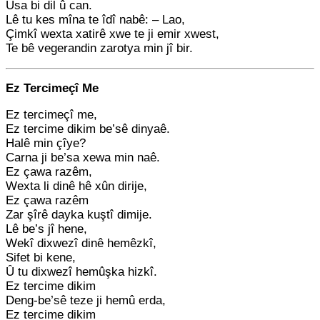
Usa bi dil û can.
Lê tu kes mîna te îdî nabê: – Lao,
Çimkî wexta xatirê xwe te ji emir xwest,
Te bê vegerandin zarotya min jî bir.
Ez Tercimeçî Me
Ez tercimeçî me,
Ez tercime dikim be’sê dinyaê.
Halê min çîye?
Carna ji be’sa xewa min naê.
Ez çawa razêm,
Wexta li dinê hê xûn dirije,
Ez çawa razêm
Zar şîrê dayka kuştî dimije.
Lê be’s jî hene,
Wekî dixwezî dinê hemêzkî,
Sifet bi kene,
Û tu dixwezî hemûşka hizkî.
Ez tercime dikim
Deng-be’sê teze ji hemû erda,
Ez tercime dikim