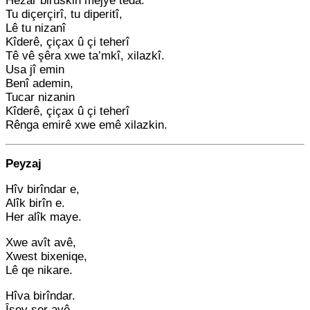
Hezar birûskin mejyê teda.
Tu diçerçirî, tu diperitî,
Lê tu nizanî
Kîderê, çiçax û çi teherî
Tê vê şêra xwe ta’mkî, xilazkî.
Usa jî emin
Benî ademin,
Tucar nizanin
Kîderê, çiçax û çi teherî
Rênga emirê xwe emê xilazkin.
Peyzaj
Hîv birîndar e,
Alîk birîn e.
Her alîk maye.
Xwe avît avê,
Xwest bixeniqe,
Lê qe nikare.
Hîva birîndar.
Îşev ser avê