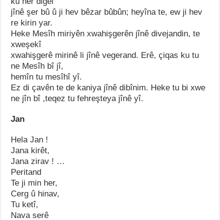
ku her digel
jînê şer bû û ji hev bêzar bûbûn; heyîna te, ew ji hev
re kirin yar.
Heke Mesîh miriyên xwahişgerên jînê divejandin, te
xweşekî
xwahişgerê mirinê li jînê vegerand. Erê, çiqas ku tu
ne Mesîh bî jî,
hemîn tu mesîhî yî.
Ez di çavên te de kaniya jînê dibînim. Heke tu bi xwe
ne jîn bî ,teqez tu fehreşteya jînê yî.
Jan
Hela Jan !
Jana kirêt,
Jana zirav ! …
Peritand
Te ji min her,
Cerg û hinav,
Tu ketî,
Nava serê