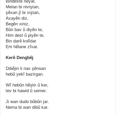
Bindestê neyar,
Melan bi niviştan,
şêxan jî bi xiştan,
Axayên diz,
Begên xiniz,
Bûn bav û diyên te,
Him dest û piyên te,
Bin darê kolîdar
Em hêlane zîvar.
Kerê Dengbêj
Dibêjin li nav şêrwan
hebû yekî bazirgan.
Wî hebûn hêştir û ker,
tev bi hawid û semer.
Ji wan dudo bûbûn jar.
Nema bi wan dibû kar.