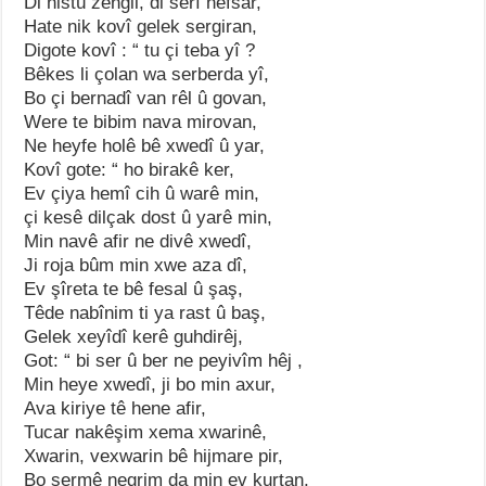
Di histû zengil, di serî hefsar,
Hate nik kovî gelek sergiran,
Digote kovî : “ tu çi teba yî ?
Bêkes li çolan wa serberda yî,
Bo çi bernadî van rêl û govan,
Were te bibim nava mirovan,
Ne heyfe holê bê xwedî û yar,
Kovî gote: “ ho birakê ker,
Ev çiya hemî cih û warê min,
çi kesê dilçak dost û yarê min,
Min navê afir ne divê xwedî,
Ji roja bûm min xwe aza dî,
Ev şîreta te bê fesal û şaş,
Têde nabînim ti ya rast û baş,
Gelek xeyîdî kerê guhdirêj,
Got: “ bi ser û ber ne peyivîm hêj ,
Min heye xwedî, ji bo min axur,
Ava kiriye tê hene afir,
Tucar nakêşim xema xwarinê,
Xwarin, vexwarin bê hijmare pir,
Bo sermê negrim da min ev kurtan,