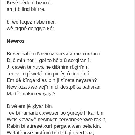
Kesê bêdem bizirre,
an jî bilind bifirre,
bi wê teqez nabe mêr,
wê bighê dongiya kêr.
Newroz
Bi xêr hatî tu Newroz sersala me kurdan î
Dilê min her li gel te hêja û sergiran î.
Ji çavên te xuya ne dibînim rûgirîn î,
Teqez tu jî wekî min pir êş û dilbirîn î.
Em dê kînga xilas bin ji zîneta neyaran?
Newroza xwe vejînin di destpêka baharan
Ma têr nakin ev şaşî?
Divê em jê şiyar bin,
Tev bi ramanek xweser bo şûreşê li kar bin
Wek Kawayê hesinker bervaneke xwe rakin,
Rabin bi şûreşê xurt pergala wan bela kin.
Welatê xwe bistînin tê de bijîn serfiraz,