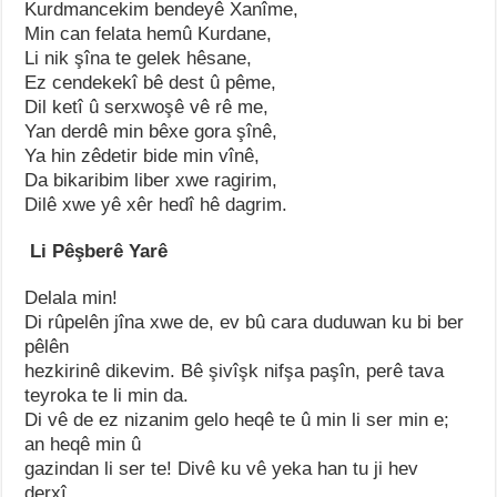
Kurdmancekim bendeyê Xanîme,
Min can felata hemû Kurdane,
Li nik şîna te gelek hêsane,
Ez cendekekî bê dest û pême,
Dil ketî û serxwoşê vê rê me,
Yan derdê min bêxe gora şînê,
Ya hin zêdetir bide min vînê,
Da bikaribim liber xwe ragirim,
Dilê xwe yê xêr hedî hê dagrim.
Li Pêşberê Yarê
Delala min!
Di rûpelên jîna xwe de, ev bû cara duduwan ku bi ber
pêlên
hezkirinê dikevim. Bê şivîşk nifşa paşîn, perê tava
teyroka te li min da.
Di vê de ez nizanim gelo heqê te û min li ser min e;
an heqê min û
gazindan li ser te! Divê ku vê yeka han tu ji hev
derxî…