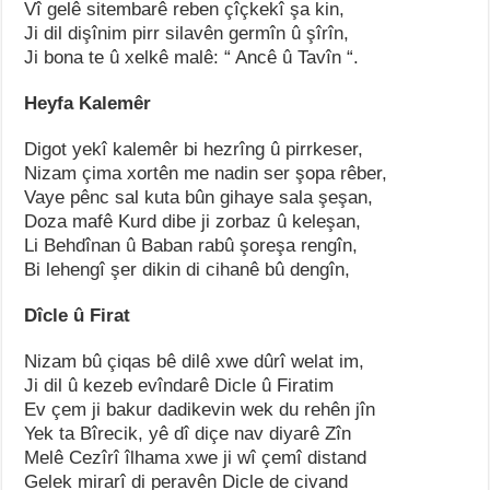
Vî gelê sitembarê reben çîçkekî şa kin,
Ji dil dişînim pirr silavên germîn û şîrîn,
Ji bona te û xelkê malê: “ Ancê û Tavîn “.
Heyfa Kalemêr
Digot yekî kalemêr bi hezrîng û pirrkeser,
Nizam çima xortên me nadin ser şopa rêber,
Vaye pênc sal kuta bûn gihaye sala şeşan,
Doza mafê Kurd dibe ji zorbaz û keleşan,
Li Behdînan û Baban rabû şoreşa rengîn,
Bi lehengî şer dikin di cihanê bû dengîn,
Dîcle û Firat
Nizam bû çiqas bê dilê xwe dûrî welat im,
Ji dil û kezeb evîndarê Dicle û Firatim
Ev çem ji bakur dadikevin wek du rehên jîn
Yek ta Bîrecik, yê dî diçe nav diyarê Zîn
Melê Cezîrî îlhama xwe ji wî çemî distand
Gelek mirarî di peravên Dicle de civand