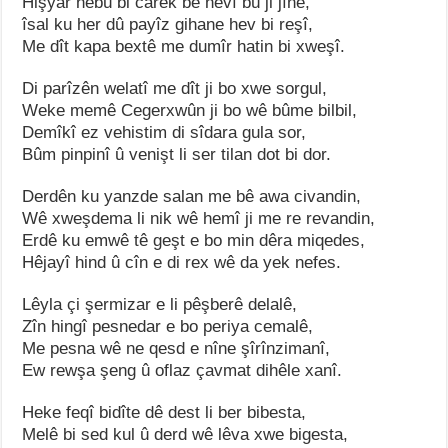
Hişyar nebû bi carek bê hêvî bû ji jînê,
îsal ku her dû payîz gihane hev bi reşî,
Me dît kapa bextê me dumîr hatin bi xweşî.
Di parîzên welatî me dît ji bo xwe sorgul,
Weke memê Cegerxwûn ji bo wê bûme bilbil,
Demîkî ez vehistim di sîdara gula sor,
Bûm pinpinî û venişt li ser tilan dot bi dor.
Derdên ku yanzde salan me bê awa civandin,
Wê xweşdema li nik wê hemî ji me re revandin,
Erdê ku emwê tê geşt e bo min dêra miqedes,
Hêjayî hind û cîn e di rex wê da yek nefes.
Lêyla çi şermizar e li pêşberê delalê,
Zîn hingî pesnedar e bo periya cemalê,
Me pesna wê ne qesd e nîne şîrînzimanî,
Ew rewşa şeng û oflaz çavmat dihêle xanî.
Heke feqî bidîte dê dest li ber bibesta,
Melê bi sed kul û derd wê lêva xwe bigesta,