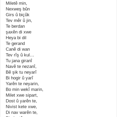
Miletê min,
Nexweş bûn
Girs û biçûk
Tev mêr û jin,
Te berdan
şaxên di xwe
Heya bi dil
Te gerand
Canê di wan
Tev rîş û kul…
Tu jana giranî
Navê te nezanî,
Bê şik tu neyarî
Bi hogir û yarî
Yarên te neyarin,
Bo min wekî marin,
Milet xwe sipart,
Dost û yarên te,
Nivist kete xwe,
Di nav warên te,