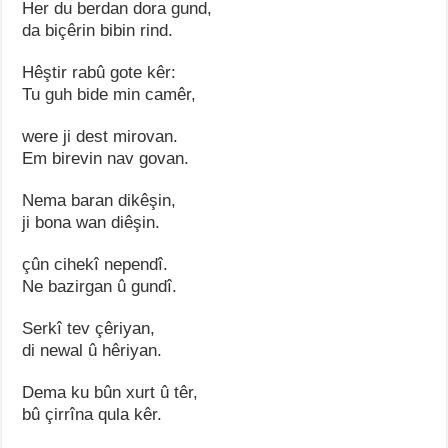
Her du berdan dora gund,
da biçêrin bibin rind.
Hêştir rabû gote kêr:
Tu guh bide min camêr,
were ji dest mirovan.
Em birevin nav govan.
Nema baran dikêşin,
ji bona wan diêşin.
çûn cihekî nependî.
Ne bazirgan û gundî.
Serkî tev çêriyan,
di newal û hêriyan.
Dema ku bûn xurt û têr,
bû çirrîna qula kêr.