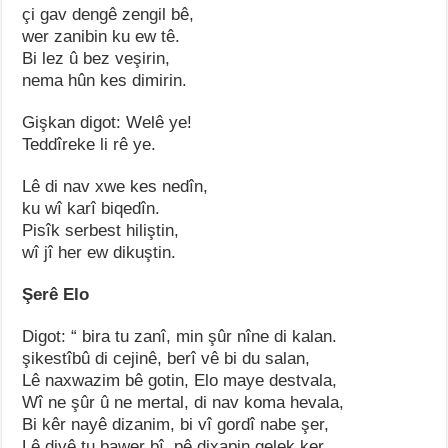
çi gav dengê zengil bê,
wer zanibin ku ew tê.
Bi lez û bez veşirin,
nema hûn kes dimirin.
Gişkan digot: Welê ye!
Teddîreke li rê ye.
Lê di nav xwe kes nedîn,
ku wî karî biqedîn.
Pisîk serbest hiliştin,
wî jî her ew dikuştin.
Şerê Elo
Digot: “ bira tu zanî, min şûr nîne di kalan.
şikestîbû di cejinê, berî vê bi du salan,
Lê naxwazim bê gotin, Elo maye destvala,
Wî ne şûr û ne mertal, di nav koma hevala,
Bi kêr nayê dizanim, bi vî gordî nabe şer,
Lê divê tu bawer bî, pê dixapin gelek ker,