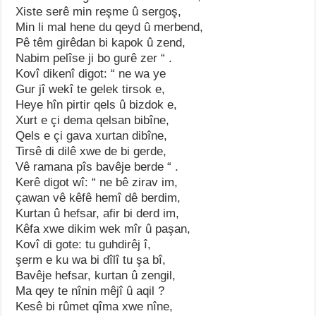
Xiste serê min reşme û sergoş,
Min li mal hene du qeyd û merbend,
Pê têm girêdan bi kapok û zend,
Nabim pelîse ji bo gurê zer “ .
Kovî dikenî digot: “ ne wa ye
Gur jî wekî te gelek tirsok e,
Heye hîn pirtir qels û bizdok e,
Xurt e çi dema qelsan bibîne,
Qels e çi gava xurtan dibîne,
Tirsê di dilê xwe de bi gerde,
Vê ramana pîs bavêje berde “ .
Kerê digot wî: “ ne bê zirav im,
çawan vê kêfê hemî dê berdim,
Kurtan û hefsar, afir bi derd im,
Kêfa xwe dikim wek mîr û paşan,
Kovî di gote: tu guhdirêj î,
şerm e ku wa bi dîlî tu şa bî,
Bavêje hefsar, kurtan û zengil,
Ma qey te nînin mêjî û aqil ?
Kesê bi rûmet qîma xwe nîne,