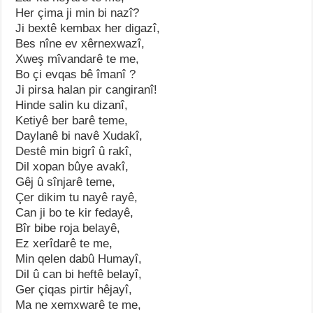
Her çima ji min bi nazî?
Ji bextê kembax her digazî,
Bes nîne ev xêrnexwazî,
Xweş mîvandarê te me,
Bo çi evqas bê îmanî ?
Ji pirsa halan pir cangiranî!
Hinde salin ku dizanî,
Ketiyê ber barê teme,
Daylanê bi navê Xudakî,
Destê min bigrî û rakî,
Dil xopan bûye avakî,
Gêj û sînjarê teme,
Çer dikim tu nayê rayê,
Can ji bo te kir fedayê,
Bîr bibe roja belayê,
Ez xerîdarê te me,
Min qelen dabû Humayî,
Dil û can bi heftê belayî,
Ger çiqas pirtir hêjayî,
Ma ne xemxwarê te me,