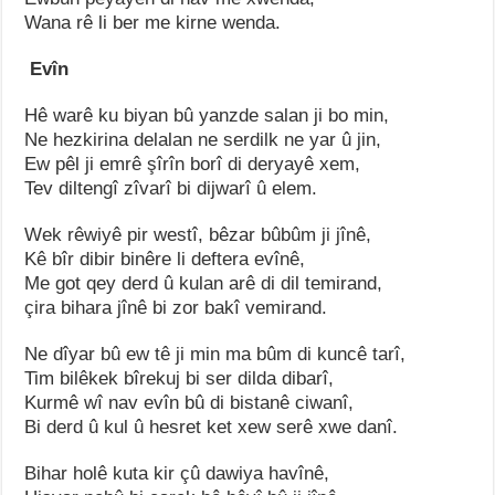
Wana rê li ber me kirne wenda.
Evîn
Hê warê ku biyan bû yanzde salan ji bo min,
Ne hezkirina delalan ne serdilk ne yar û jin,
Ew pêl ji emrê şîrîn borî di deryayê xem,
Tev diltengî zîvarî bi dijwarî û elem.
Wek rêwiyê pir westî, bêzar bûbûm ji jînê,
Kê bîr dibir binêre li deftera evînê,
Me got qey derd û kulan arê di dil temirand,
çira bihara jînê bi zor bakî vemirand.
Ne dîyar bû ew tê ji min ma bûm di kuncê tarî,
Tim bilêkek bîrekuj bi ser dilda dibarî,
Kurmê wî nav evîn bû di bistanê ciwanî,
Bi derd û kul û hesret ket xew serê xwe danî.
Bihar holê kuta kir çû dawiya havînê,