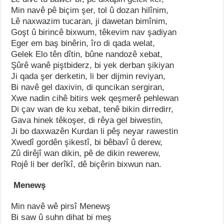
Min navê pê biçim şer, tol û dozan hilînim,
Lê naxwazim tucaran, ji dawetan bimînim,
Goşt û birincê bixwum, têkevim nav şadiyan
Eger em baş binêrin, îro di qada welat,
Gelek Elo tên dîtin, bûne nandozê xebat,
Şûrê wanê piştbiderz, bi yek derban şikiyan
Ji qada şer derketin, li ber dijmin reviyan,
Bi navê gel daxivin, di quncikan sergiran,
Xwe nadin cihê bitirs wek qeşmerê pehlewan
Di çav wan de ku xebat, tenê bikin dirredirr,
Gava hinek têkoşer, di rêya gel biwestin,
Ji bo daxwazên Kurdan li pêş neyar rawestin
Xwedî gordên şikestî, bi bêbavî û derew,
Zû dirêjî wan dikin, pê de dikin rewerew,
Rojê li ber derîkî, dê biçêrin bixwun nan.
Menewş
Min navê wê pirsî Menewş
Bi saw û suhn dihat bi meş