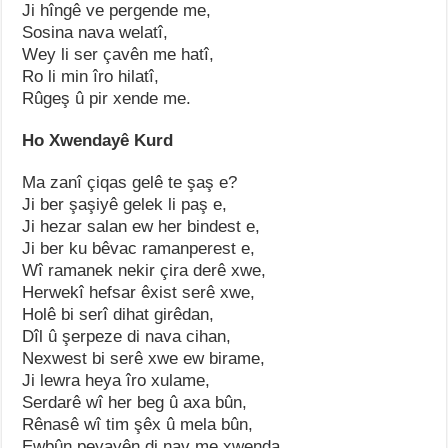
Ji hîngê ve pergende me,
Sosina nava welatî,
Wey li ser çavên me hatî,
Ro li min îro hilatî,
Rûgeş û pir xende me.
Ho Xwendayê Kurd
Ma zanî çiqas gelê te şaş e?
Ji ber şaşiyê gelek li paş e,
Ji hezar salan ew her bindest e,
Ji ber ku bêvac ramanperest e,
Wî ramanek nekir çira derê xwe,
Herwekî hefsar êxist serê xwe,
Holê bi serî dihat girêdan,
Dîl û şerpeze di nava cihan,
Nexwest bi serê xwe ew birame,
Ji lewra heya îro xulame,
Serdarê wî her beg û axa bûn,
Rênasê wî tim şêx û mela bûn,
Ewbûn peyayên di nav me xwenda,