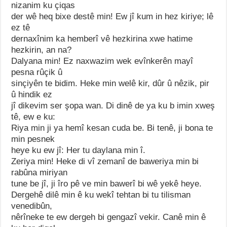
nizanim ku çiqas
der wê heq bixe destê min! Ew jî kum in hez kiriye; lê
ez tê
dernaxînim ka hemberî vê hezkirina xwe hatime
hezkirin, an na?
Dalyana min! Ez naxwazim wek evînkerên mayî
pesna rûçik û
sinçiyên te bidim. Heke min welê kir, dûr û nêzik, pir
û hindik ez
jî dikevim ser şopa wan. Di dinê de ya ku b imin xweş
tê, ew e ku:
Riya min ji ya hemî kesan cuda be. Bi tenê, ji bona te
min pesnek
heye ku ew jî: Her tu daylana min î.
Zeriya min! Heke di vî zemanî de baweriya min bi
rabûna miriyan
tune be jî, ji îro pê ve min bawerî bi wê yekê heye.
Dergehê dilê min ê ku wekî tehtan bi tu tilisman
venedibûn,
nêrîneke te ew dergeh bi gengazî vekir. Canê min ê