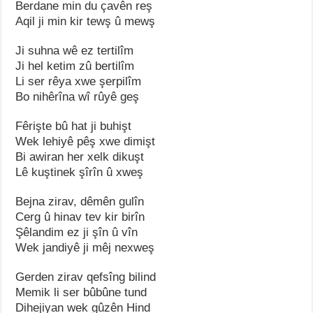
Berdane min du çavên reş
Aqil ji min kir tewş û mewş
Ji suhna wê ez tertilîm
Ji hel ketim zû bertilîm
Li ser rêya xwe şerpilîm
Bo nihêrîna wî rûyê geş
Fêrişte bû hat ji buhişt
Wek lehiyê pêş xwe dimişt
Bi awiran her xelk dikuşt
Lê kuştinek şîrîn û xweş
Bejna zirav, dêmên gulîn
Cerg û hinav tev kir birîn
Şêlandim ez ji şîn û vîn
Wek jandiyê ji mêj nexweş
Gerden zirav qefsîng bilind
Memik li ser bûbûne tund
Dihejiyan wek gûzên Hind