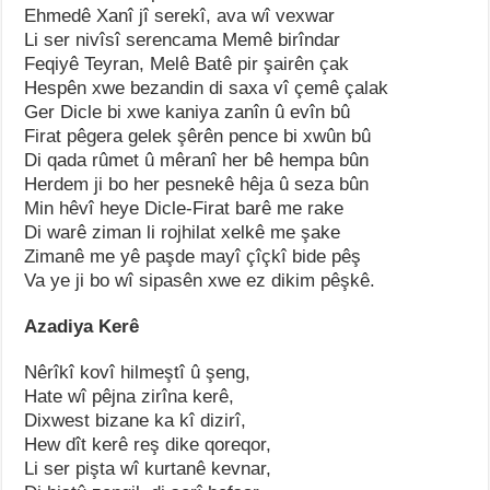
Ehmedê Xanî jî serekî, ava wî vexwar
Li ser nivîsî serencama Memê birîndar
Feqiyê Teyran, Melê Batê pir şairên çak
Hespên xwe bezandin di saxa vî çemê çalak
Ger Dicle bi xwe kaniya zanîn û evîn bû
Firat pêgera gelek şêrên pence bi xwûn bû
Di qada rûmet û mêranî her bê hempa bûn
Herdem ji bo her pesnekê hêja û seza bûn
Min hêvî heye Dicle-Firat barê me rake
Di warê ziman li rojhilat xelkê me şake
Zimanê me yê paşde mayî çîçkî bide pêş
Va ye ji bo wî sipasên xwe ez dikim pêşkê.
Azadiya Kerê
Nêrîkî kovî hilmeştî û şeng,
Hate wî pêjna zirîna kerê,
Dixwest bizane ka kî dizirî,
Hew dît kerê reş dike qoreqor,
Li ser pişta wî kurtanê kevnar,