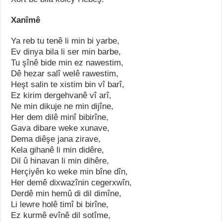
Xanîmê
Ya reb tu tenê li min bi yarbe,
Ev dinya bila li ser min barbe,
Tu şînê bide min ez nawestim,
Dê hezar salî welê rawestim,
Heşt salin te xistim bin vî barî,
Ez kirim dergehvanê vî arî,
Ne min dikuje ne min dijîne,
Her dem dilê minî bibirîne,
Gava dibare weke xunave,
Dema diêşe jana zirave,
Kela gihanê li min didêre,
Dil û hinavan li min dihêre,
Herçiyên ko weke min bîne dîn,
Her demê dixwazînin cegerxwîn,
Derdê min hemû di dil dimîne,
Li lewre holê timî bi birîne,
Ez kurmê evînê dil sotîme,