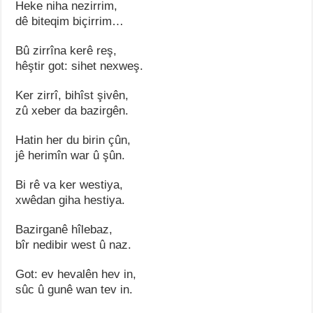
Heke niha nezirrim,
dê biteqim biçirrim…
Bû zirrîna kerê reş,
hêştir got: sihet nexweş.
Ker zirrî, bihîst şivên,
zû xeber da bazirgên.
Hatin her du birin çûn,
jê herimîn war û şûn.
Bi rê va ker westiya,
xwêdan giha hestiya.
Bazirganê hîlebaz,
bîr nedibir west û naz.
Got: ev hevalên hev in,
sûc û gunê wan tev in.