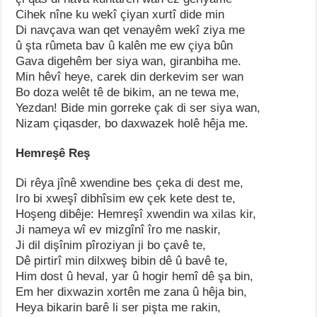
Cihek nîne ku wekî çiyan xurtî dide min
Di navçava wan qet venayêm wekî ziya me
û şta rûmeta bav û kalên me ew çiya bûn
Gava digehêm ber siya wan, giranbiha me.
Min hêvî heye, carek din derkevim ser wan
Bo doza welêt tê de bikim, an ne tewa me,
Yezdan! Bide min gorreke çak di ser siya wan,
Nizam çiqasder, bo daxwazek holê hêja me.
Hemreşê Reş
Di rêya jînê xwendine bes çeka di dest me,
Iro bi xweşî dibhîsim ew çek kete dest te,
Hoşeng dibêje: Hemreşî xwendin wa xilas kir,
Ji nameya wî ev mizgînî îro me naskir,
Ji dil dişînim pîroziyan ji bo çavê te,
Dê pirtirî min dilxweş bibin dê û bavê te,
Him dost û heval, yar û hogir hemî dê şa bin,
Em her dixwazin xortên me zana û hêja bin,
Heya bikarin barê li ser pişta me rakin,