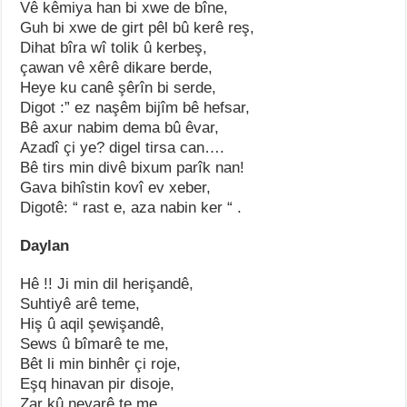
Vê kêmiya han bi xwe de bîne,
Guh bi xwe de girt pêl bû kerê reş,
Dihat bîra wî tolik û kerbeş,
çawan vê xêrê dikare berde,
Heye ku canê şêrîn bi serde,
Digot :” ez naşêm bijîm bê hefsar,
Bê axur nabim dema bû êvar,
Azadî çi ye? digel tirsa can….
Bê tirs min divê bixum parîk nan!
Gava bihîstin kovî ev xeber,
Digotê: “ rast e, aza nabin ker “ .
Daylan
Hê !! Ji min dil herişandê,
Suhtiyê arê teme,
Hiş û aqil şewişandê,
Sews û bîmarê te me,
Bêt li min binhêr çi roje,
Eşq hinavan pir disoje,
Zar kû neyarê te me,