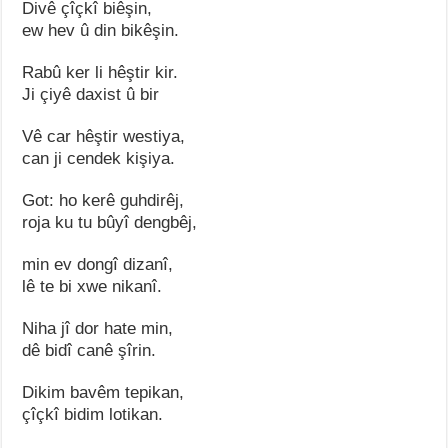
Divê çîçkî biêşin,
ew hev û din bikêşin.
Rabû ker li hêştir kir.
Ji çiyê daxist û bir
Vê car hêştir westiya,
can ji cendek kişiya.
Got: ho kerê guhdirêj,
roja ku tu bûyî dengbêj,
min ev dongî dizanî,
lê te bi xwe nikanî.
Niha jî dor hate min,
dê bidî canê şîrin.
Dikim bavêm tepikan,
çîçkî bidim lotikan.