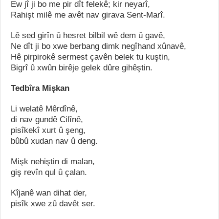
Ew jî ji bo me pir dît felekê; kir neyarî,
Rahişt milê me avêt nav girava Sent-Marî.
Lê sed girîn û hesret bilbil wê dem û gavê,
Ne dît ji bo xwe berbang dimk negîhand xûnavê,
Hê pirpirokê sermest çavên belek tu kuştin,
Bigrî û xwûn birêje gelek dûre gihêştin.
Tedbîra Mişkan
Li welatê Mêrdînê,
di nav gundê Cilînê,
pisîkekî xurt û şeng,
bûbû xudan nav û deng.
Mişk nehiştin di malan,
giş revîn qul û çalan.
Kîjanê wan dihat der,
pisîk xwe zû davêt ser.