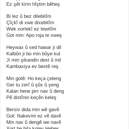
Ez şêt kirin hîştim bêheş
Bi lez û bez dilebitîm
Çîçkî di xwe dixebitîm
Wek xortekî ez tewitîm
Got min: Apo roja te xweş
Heywax û sed hawar ji dil
Kalbûn ji bo min bûye kul
Ji min şikandin dest û mil
Kambaxiya ev bextê reş
Min gotê: Ho keça çeleng
Ger tu zerî û şûx û şeng
Kalan hene pirr nav û deng
Pê distînin keçên keleş
Bersiv dida min wê gavê
Got: Nakevim ez vê davê
Min nav û dengê we navê
Xort be bila koley Hebeş.