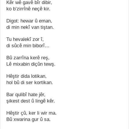
Kêr wê gavê bîr dibir,
ko b’zirrînê neçê kir.
Digot: hewar û eman,
di min nekî van tiştan.
Tu hevalekî zor î,
di sûcê min biborî…
Bû zarrîna kerê reş,
Lê mixabin diçûn tewş.
Hêştir dida lotikan,
hol bû di ser kortikan.
Bar qulibî hate jêr,
şikest dest û lingê kêr.
Hêştir çû, ker li wir ma.
Bû xwarina gur û sa.