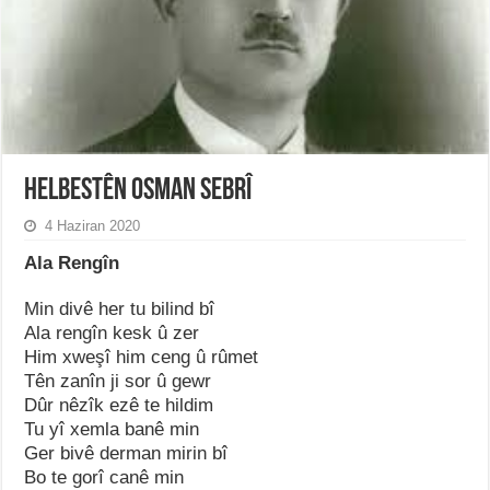
Helbestên Osman Sebrî
4 Haziran 2020
Ala Rengîn
Min divê her tu bilind bî
Ala rengîn kesk û zer
Him xweşî him ceng û rûmet
Tên zanîn ji sor û gewr
Dûr nêzîk ezê te hildim
Tu yî xemla banê min
Ger bivê derman mirin bî
Bo te gorî canê min