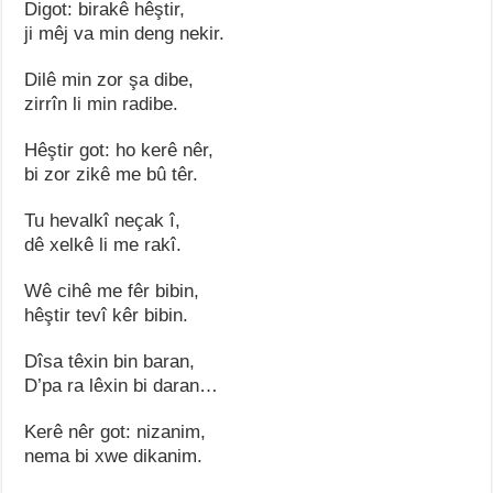
Digot: birakê hêştir,
ji mêj va min deng nekir.
Dilê min zor şa dibe,
zirrîn li min radibe.
Hêştir got: ho kerê nêr,
bi zor zikê me bû têr.
Tu hevalkî neçak î,
dê xelkê li me rakî.
Wê cihê me fêr bibin,
hêştir tevî kêr bibin.
Dîsa têxin bin baran,
D’pa ra lêxin bi daran…
Kerê nêr got: nizanim,
nema bi xwe dikanim.