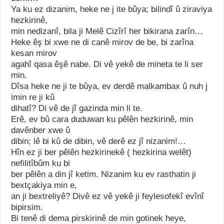
Ya ku ez dizanim, heke ne j ite bûya; bilindî û ziraviya
hezkirinê,
min nedizanî, bila ji Melê Cizîrî her bikirana zarîn…
Heke êş bi xwe ne di canê mirov de be, bi zarîna
kesan mirov
agahî qasa êşê nabe. Di vê yekê de mineta te li ser
min.
Dîsa heke ne ji te bûya, ev derdê malkambax û nuh j
imin re ji kû
dihatî? Di vê de jî gazinda min li te.
Erê, ev bû cara duduwan ku pêlên hezkirinê, min
davênber xwe û
dibin; lê bi kû de dibin, vê derê ez jî nizanim!…
Hîn ez ji ber pêlên hezkirinekê ( hezkirina welêt)
nefilitîbûm ku bi
ber pêlên a din jî ketim. Nizanim ku ev rasthatin ji
bextçakiya min e,
an ji bextreliyê? Divê ez vê yekê ji feylesofekî evînî
bipirsim.
Bi tenê di dema pirskirinê de min gotinek heye,