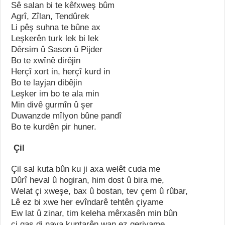
Sê salan bi te kêfxweş bûm
Agrî, Zîlan, Tendûrek
Li pêş suhna te bûne ax
Leşkerên turk lek bi lek
Dêrsim û Sason û Pijder
Bo te xwînê dirêjin
Herçî xort in, herçî kurd in
Bo te layjan dibêjin
Leşker im bo te ala min
Min divê gurmîn û şer
Duwanzde mîlyon bûne pandî
Bo te kurdên pir huner.
Çil
Çil sal kuta bûn ku ji axa welêt cuda me
Dûrî heval û hogiran, him dost û bira me,
Welat çi xweşe, bax û bostan, tev çem û rûbar,
Lê ez bi xwe her evîndarê tehtên çiyame
Ew lat û zinar, tim keleha mêrxasên min bûn
çi qas di nava kuntarên wan ez geriyame