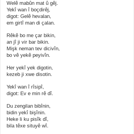
Welê mabûn mat û gêj.
Yekî wan î boçdirêj,
digot: Gelê hevalan,
em girtî man di çalan.
Rêkê bo me çar bikin,
an jî ji vir bar bikin.
Mişk neman tev dicivîn,
bo vê yekê peyivîn.
Her yekî yek digotin,
kezeb ji xwe disotin.
Yekî wan î rîsipî,
digot: Ev e min rê dî.
Du zengilan bibînin,
bidin yekî bişînin.
Heke li ku pisîk dî,
bila têxe situyê wî.