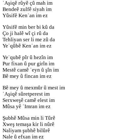
ˈAşiqê rûyê çû mah im
Bendeê zulfê siyah im
Yûsifê Kenˈan im ez
Yûsifê min ber bi kû da
Ço ji halê wî çi rû da
Tehliyan ser li me zû da
Yeˈqûbê Kenˈan im ez
Yeˈqubê pîr û hezîn im
Pur fixan û pur girîn im
Mestê camê ˈeyn û şîn im
Bê mey û fincan im ez
Bê mey û mexmûr û mest im
ˈAşiqê sûretperest im
Serxweşê camê elest im
Mûsa yê ˈImran im ez
Şubhê Mûsa min li Tûrê
Xweş temaşa kir li nûrê
Naliyam şubhê bilûrê
Nale û efxan im ez