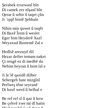
Şerabek erxewanî bîn
Di camek zer nîşanî bîn
Qerar û sebir û taqet çûn
Ji ˈişqê bintê Şehbale
Nihin min quwet û taqêt
Di Baxê Îrem û weslet
Eger bim Heyderê Xazî
Weyaxud Rustemê Zal e
Hedîsê arezuyê dil
Hezar defter temam naket
Çi rengê ez di medhê da
Nebim heyran û hem lal e
Ji leˈlê qasidê dilber
Sehergeh hate mizgînî
Perîweş têne seyranê
Di baxê werd û helhal e
Be ref ref sî û qaz û kew
Be çehvê xwe mi dî hatin