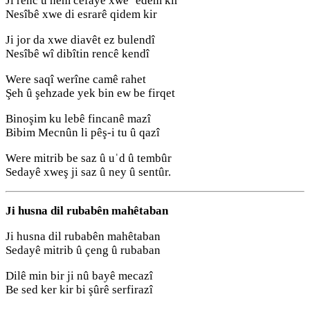
Ji renc û hem cefayê xwe ˈedem kir
Nesîbê xwe di esrarê qidem kir
Ji jor da xwe diavêt ez bulendî
Nesîbê wî dibîtin rencê kendî
Were saqî werîne camê rahet
Şeh û şehzade yek bin ew be firqet
Binoşim ku lebê fincanê mazî
Bibim Mecnûn li pêş-i tu û qazî
Were mitrib be saz û uˈd û tembûr
Sedayê xweş ji saz û ney û sentûr.
Ji husna dil rubabên mahêtaban
Ji husna dil rubabên mahêtaban
Sedayê mitrib û çeng û rubaban
Dilê min bir ji nû bayê mecazî
Be sed ker kir bi şûrê serfirazî