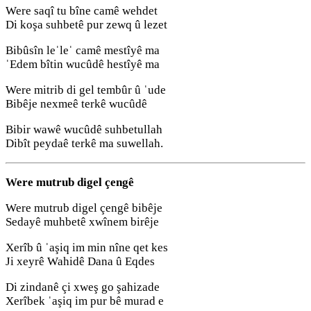
Were saqî tu bîne camê wehdet
Di koşa suhbetê pur zewq û lezet
Bibûsîn leˈleˈ camê mestîyê ma
ˈEdem bîtin wucûdê hestîyê ma
Were mitrib di gel tembûr û ˈude
Bibêje nexmeê terkê wucûdê
Bibir wawê wucûdê suhbetullah
Dibît peydaê terkê ma suwellah.
Were mutrub digel çengê
Were mutrub digel çengê bibêje
Sedayê muhbetê xwînem birêje
Xerîb û ˈaşiq im min nîne qet kes
Ji xeyrê Wahidê Dana û Eqdes
Di zindanê çi xweş go şahizade
Xerîbek ˈaşiq im pur bê murad e