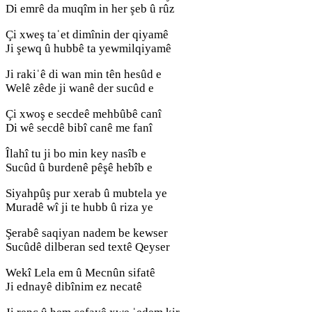
Di emrê da muqîm in her şeb û rûz
Çi xweş taˈet dimînin der qiyamê
Ji şewq û hubbê ta yewmilqiyamê
Ji rakiˈê di wan min tên hesûd e
Welê zêde ji wanê der sucûd e
Çi xwoş e secdeê mehbûbê canî
Di wê secdê bibî canê me fanî
Îlahî tu ji bo min key nasîb e
Sucûd û burdenê pêşê hebîb e
Siyahpûş pur xerab û mubtela ye
Muradê wî ji te hubb û riza ye
Şerabê saqiyan nadem be kewser
Sucûdê dilberan sed textê Qeyser
Wekî Lela em û Mecnûn sifatê
Ji ednayê dibînim ez necatê