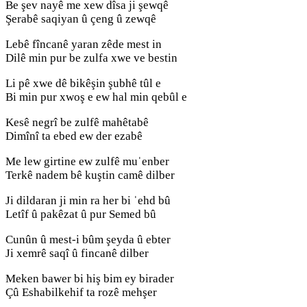
Be şev nayê me xew dîsa ji şewqê
Şerabê saqiyan û çeng û zewqê
Lebê fîncanê yaran zêde mest in
Dilê min pur be zulfa xwe ve bestin
Li pê xwe dê bikêşin şubhê tûl e
Bi min pur xwoş e ew hal min qebûl e
Kesê negrî be zulfê mahêtabê
Dimînî ta ebed ew der ezabê
Me lew girtine ew zulfê muˈenber
Terkê nadem bê kuştin camê dilber
Ji dildaran ji min ra her bi ˈehd bû
Letîf û pakêzat û pur Semed bû
Cunûn û mest-i bûm şeyda û ebter
Ji xemrê saqî û fincanê dilber
Meken bawer bi hiş bim ey birader
Çû Eshabilkehif ta rozê mehşer