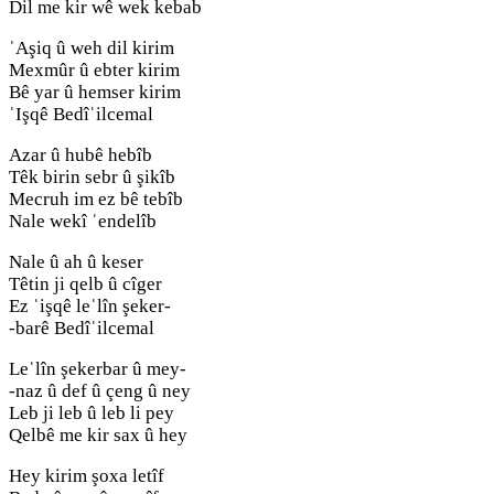
Dil me kir wê wek kebab
ˈAşiq û weh dil kirim
Mexmûr û ebter kirim
Bê yar û hemser kirim
ˈIşqê Bedîˈilcemal
Azar û hubê hebîb
Têk birin sebr û şikîb
Mecruh im ez bê tebîb
Nale wekî ˈendelîb
Nale û ah û keser
Têtin ji qelb û cîger
Ez ˈişqê leˈlîn şeker-
-barê Bedîˈilcemal
Leˈlîn şekerbar û mey-
-naz û def û çeng û ney
Leb ji leb û leb li pey
Qelbê me kir sax û hey
Hey kirim şoxa letîf