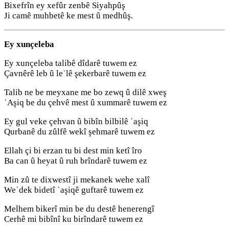
Bixefrîn ey xefûr zenbê Siyahpûş
Ji camê muhbetê ke mest û medhûş.
Ey xunçeleba
Ey xunçeleba talibê dîdarê tuwem ez
Çavnêrê leb û leˈlê şekerbarê tuwem ez
Talib ne be meyxane me bo zewq û dilê xweş
ˈAşiq be du çehvê mest û xummarê tuwem ez
Ey gul veke çehvan û bibîn bilbilê ˈaşiq
Qurbanê du zûlfê wekî şehmarê tuwem ez
Ellah çi bi erzan tu bi dest min ketî îro
Ba can û heyat û ruh brîndarê tuwem ez
Min zû te dixwestî ji mekanek wehe xalî
Weˈdek bidetî ˈaşiqê guftarê tuwem ez
Melhem bikerî min be du destê henerengî
Cerhê mi bibînî ku birîndarê tuwem ez