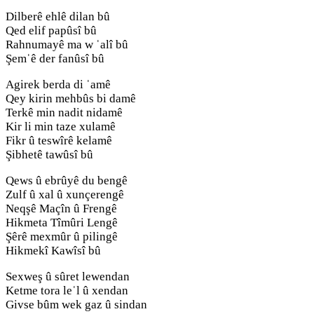
Dilberê ehlê dilan bû
Qed elif papûsî bû
Rahnumayê ma w ˈalî bû
Şemˈê der fanûsî bû
Agirek berda di ˈamê
Qey kirin mehbûs bi damê
Terkê min nadit nidamê
Kir li min taze xulamê
Fikr û teswîrê kelamê
Şibhetê tawûsî bû
Qews û ebrûyê du bengê
Zulf û xal û xunçerengê
Neqşê Maçîn û Frengê
Hikmeta Tîmûri Lengê
Şêrê mexmûr û pilingê
Hikmekî Kawîsî bû
Sexweş û sûret lewendan
Ketme tora leˈl û xendan
Givse bûm wek gaz û sindan