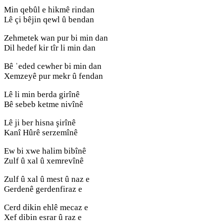
Min qebûl e hikmê rindan
Lê çi bêjin qewl û bendan
Zehmetek wan pur bi min dan
Dil hedef kir tîr li min dan
Bê ˈeded cewher bi min dan
Xemzeyê pur mekr û fendan
Lê li min berda girînê
Bê sebeb ketme nivînê
Lê ji ber hisna şirînê
Kanî Hûrê serzemînê
Ew bi xwe halim bibînê
Zulf û xal û xemrevînê
Zulf û xal û mest û naz e
Gerdenê gerdenfiraz e
Cerd dikin ehlê mecaz e
Xef dibin esrar û raz e