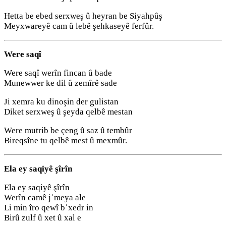
Hetta be ebed serxweş û heyran be Siyahpûş
Meyxwareyê cam û lebê şehkaseyê ferfûr.
Were saqî
Were saqî werîn fincan û bade
Munewwer ke dil û zemîrê sade
Ji xemra ku dinoşin der gulistan
Diket serxweş û şeyda qelbê mestan
Were mutrib be çeng û saz û tembûr
Bireqsîne tu qelbê mest û mexmûr.
Ela ey saqiyê şîrîn
Ela ey saqiyê şîrîn
Werîn camê jˈmeya ale
Li min îro qewî bˈxedr in
Birû zulf û xet û xal e