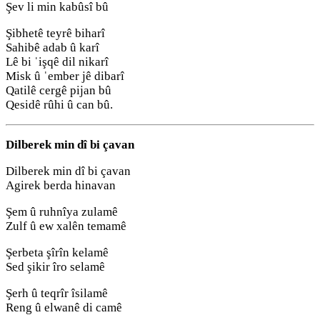
Şev li min kabûsî bû
Şibhetê teyrê biharî
Sahibê adab û karî
Lê bi ˈişqê dil nikarî
Misk û ˈember jê dibarî
Qatilê cergê pijan bû
Qesidê rûhi û can bû.
Dilberek min dî bi çavan
Dilberek min dî bi çavan
Agirek berda hinavan
Şem û ruhnîya zulamê
Zulf û ew xalên temamê
Şerbeta şîrîn kelamê
Sed şikir îro selamê
Şerh û teqrîr îsilamê
Reng û elwanê di camê