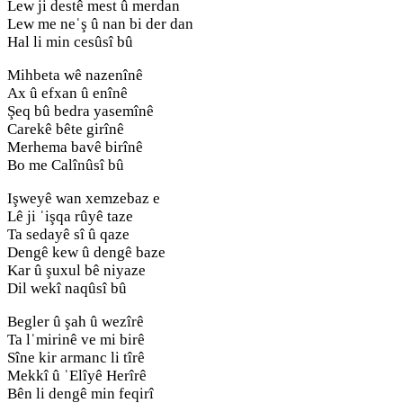
Lew ji destê mest û merdan
Lew me neˈş û nan bi der dan
Hal li min cesûsî bû
Mihbeta wê nazenînê
Ax û efxan û enînê
Şeq bû bedra yasemînê
Carekê bête girînê
Merhema bavê birînê
Bo me Calînûsî bû
Işweyê wan xemzebaz e
Lê ji ˈişqa rûyê taze
Ta sedayê sî û qaze
Dengê kew û dengê baze
Kar û şuxul bê niyaze
Dil wekî naqûsî bû
Begler û şah û wezîrê
Ta lˈmirinê ve mi birê
Sîne kir armanc li tîrê
Mekkî û ˈElîyê Herîrê
Bên li dengê min feqirî