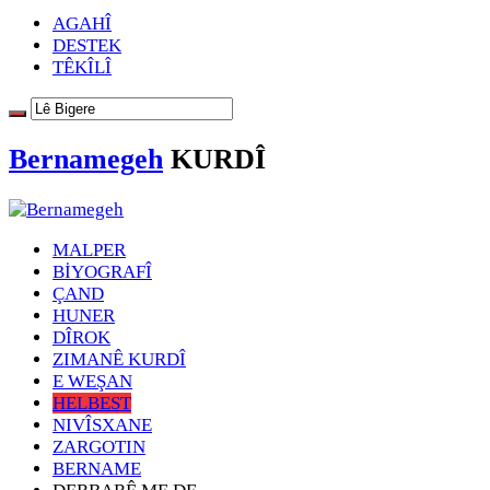
AGAHÎ
DESTEK
TÊKÎLÎ
Bernamegeh
KURDÎ
MALPER
BİYOGRAFÎ
ÇAND
HUNER
DÎROK
ZIMANÊ KURDÎ
E WEŞAN
HELBEST
NIVÎSXANE
ZARGOTIN
BERNAME