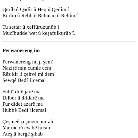
Qerîb û Qadîr û Heq û Qedîm î
Kerîm û Rebb û Rehman û Rehîm î
Tu settar û xeffûruzunûb î
Mucîbuddeˈwet û keşafulkurûb î.
Perwanereng im
Perwanereng im ji şemˈ
Nazirê min cumle cemˈ
Rêz kir li çehvê mi demˈ
Şewqê Bedîˈilcemal
Suhtî dilê jarê ma
Dilber û dildarê ma
Pur didet azarê ma
Hubbê Bedîˈilcemal
Çeşmeê çeşmem pur ab
Yar me dî ew bê hicab
Ateş û bergê şihab