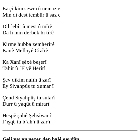
Ez çi kim sewm û nemaz e
Min di dest tembûr û saz e
Dil ˈebîr û mest û mîrê
Da li min derbek bi tîrê
Kirme hubba zemherîrê
Kanê Mellayê Cizîrê
Ka Xanî şêxê beşerî
Tahir û ˈElyê Herîrî
Şev dikim nalîn û zarî
Ey Siyahpûş tu xumar î
Çend Siyahpûş tu sutarî
Durr û yaqût û mirarî
Hespê şahê Şehsiwar î
Jˈişqê tu bˈah î û zar î.
Gelî yaran nezer den halê gerdûn