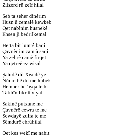
Zilzerd rû zeîf hilal
Şeb ta seher dinêrim
Husn û cemalê kewkeb
Qet nabînim husnekê
Ehsen ji bedrilkemal
Hetta bit ˈumrê baqî
Çavnêr im cam û saqî
Ya zehrê camê firqet
Ya qetreê ez wisal
Şahidê dil Xwedê ye
Nîn in bê dil me hubek
Hember be ˈişqa te bi
Talibîn fikr û xiyal
Sakinê putxane me
Çavnêrê cewra te me
Sewdayê zulfa te me
Sêmdurê ebrûhilal
Qet kes wekî me nabit