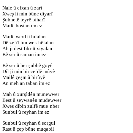
Nale û efxan û zarî
Xweş li min bûne diyarî
Şubhetê teyrê biharî
Mailê bostan im ez
Mailê werd û hilalan
Dê zeˈîf bin wek hêlalan
Ah ji dest fikr û xiyalan
Bê ser û saman im ez
Bê ser û ber şubhê goyê
Dil ji min bir ceˈdê mûyê
Mailê çeşm û birûyê
An meh an taban im ez
Mah û xurşîdên munewwer
Best û seywanên mudewwer
Xweş dibin zulfê mueˈnber
Sunbul û reyhan im ez
Sunbul û reyhan û sorgul
Rast û çep bûne muqabil