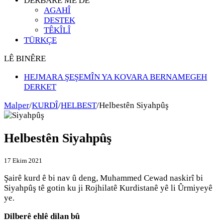
DERBARÊ ME DE
AGAHÎ
DESTEK
TÊKÎLÎ
TÜRKÇE
LÊ BINÊRE
HEJMARA ŞEŞEMÎN YA KOVARA BERNAMEGEH
Jiyana Osman Özçelik
DERKET
Malper
/
KURDÎ
/
HELBEST
/
Helbestên Siyahpûş
Helbestên Siyahpûş
17 Ekim 2021
Şairê kurd ê bi nav û deng, Muhammed Cewad naskirî bi
Siyahpûş tê gotin ku ji Rojhilatê Kurdistanê yê li Ûrmiyeyê
ye.
Dilberê ehlê dilan bû