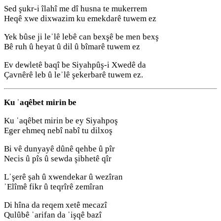
Sed şukr-i îlahî me dî husna te mukerrem
Heqê xwe dixwazim ku emekdarê tuwem ez
Yek bûse ji leˈlê lebê can bexşê be men bexş
Bê ruh û heyat û dil û bîmarê tuwem ez
Ev dewletê baqî be Siyahpûş-i Xwedê da
Çavnêrê leb û leˈlê şekerbarê tuwem ez.
Ku ˈaqêbet mirin be
Ku ˈaqêbet mirin be ey Siyahpoş
Eger ehmeq nebî nabî tu dilxoş
Bi vê dunyayê dûnê qehbe û pîr
Necis û pîs û sewda şibhetê qîr
Lˈşerê şah û xwendekar û wezîran
ˈElîmê fikr û teqrîrê zemîran
Di hîna da reqem xetê mecazî
Qulûbê ˈarifan da ˈişqê bazî