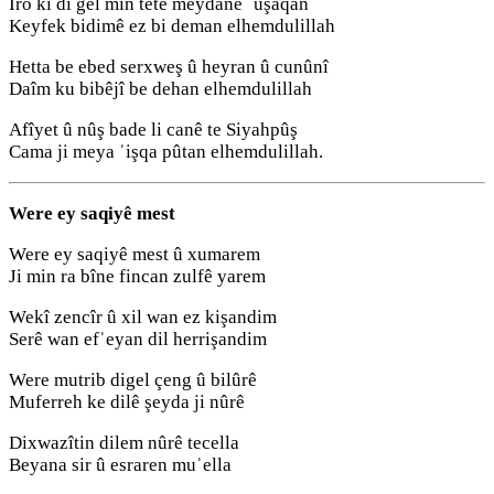
Iro kî di gel min tête meydanê ˈuşaqan
Keyfek bidimê ez bi deman elhemdulillah
Hetta be ebed serxweş û heyran û cunûnî
Daîm ku bibêjî be dehan elhemdulillah
Afîyet û nûş bade li canê te Siyahpûş
Cama ji meya ˈişqa pûtan elhemdulillah.
Were ey saqiyê mest
Were ey saqiyê mest û xumarem
Ji min ra bîne fincan zulfê yarem
Wekî zencîr û xil wan ez kişandim
Serê wan efˈeyan dil herrişandim
Were mutrib digel çeng û bilûrê
Muferreh ke dilê şeyda ji nûrê
Dixwazîtin dilem nûrê tecella
Beyana sir û esraren muˈella