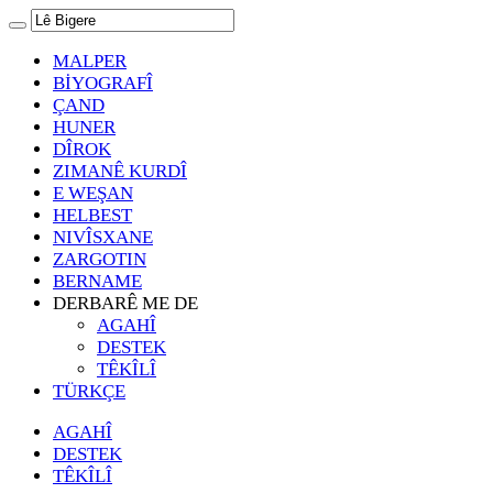
MALPER
BİYOGRAFÎ
ÇAND
HUNER
DÎROK
ZIMANÊ KURDÎ
E WEŞAN
HELBEST
NIVÎSXANE
ZARGOTIN
BERNAME
DERBARÊ ME DE
AGAHÎ
DESTEK
TÊKÎLÎ
TÜRKÇE
AGAHÎ
DESTEK
TÊKÎLÎ