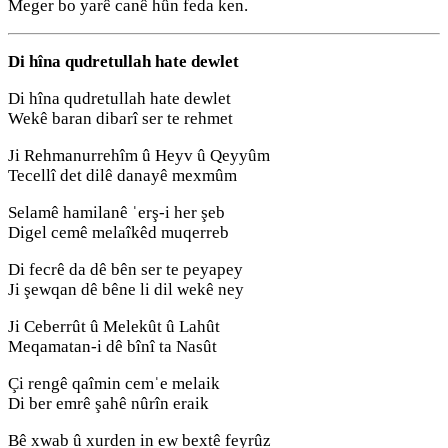
Meger bo yarê canê hûn feda ken.
Di hîna qudretullah hate dewlet
Di hîna qudretullah hate dewlet
Wekê baran dibarî ser te rehmet
Ji Rehmanurrehîm û Heyv û Qeyyûm
Tecellî det dilê danayê mexmûm
Selamê hamilanê ˈerş-i her şeb
Digel cemê melaîkêd muqerreb
Di fecrê da dê bên ser te peyapey
Ji şewqan dê bêne li dil wekê ney
Ji Ceberrût û Melekût û Lahût
Meqamatan-i dê bînî ta Nasût
Çi rengê qaîmin cemˈe melaik
Di ber emrê şahê nûrîn eraik
Bê xwab û xurden in ew bextê feyrûz