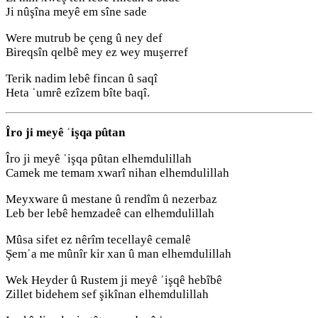
Ji nûşîna meyê em sîne sade
Were mutrub be çeng û ney def
Bireqsîn qelbê mey ez wey muşerref
Terik nadim lebê fincan û saqî
Heta ˈumrê ezîzem bîte baqî.
Îro ji meyê ˈişqa pûtan
Îro ji meyê ˈişqa pûtan elhemdulillah
Camek me temam xwarî nihan elhemdulillah
Meyxware û mestane û rendîm û nezerbaz
Leb ber lebê hemzadeê can elhemdulillah
Mûsa sifet ez nêrîm tecellayê cemalê
Şemˈa me mûnîr kir xan û man elhemdulillah
Wek Heyder û Rustem ji meyê ˈişqê hebîbê
Zillet bidehem sef şikînan elhemdulillah