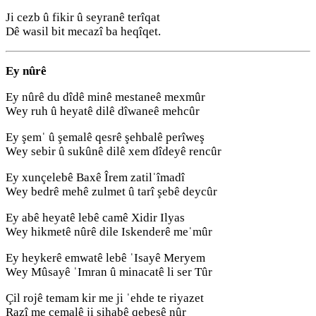
Ji cezb û fikir û seyranê terîqat
Dê wasil bit mecazî ba heqîqet.
Ey nûrê
Ey nûrê du dîdê minê mestaneê mexmûr
Wey ruh û heyatê dilê dîwaneê mehcûr
Ey şemˈ û şemalê qesrê şehbalê perîweş
Wey sebir û sukûnê dilê xem dîdeyê rencûr
Ey xunçelebê Baxê Îrem zatilˈîmadî
Wey bedrê mehê zulmet û tarî şebê deycûr
Ey abê heyatê lebê camê Xidir Ilyas
Wey hikmetê nûrê dile Iskenderê meˈmûr
Ey heykerê emwatê lebê ˈIsayê Meryem
Wey Mûsayê ˈImran û minacatê li ser Tûr
Çil rojê temam kir me ji ˈehde te riyazet
Razî me cemalê ji şihabê qebesê nûr