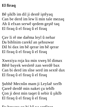
El firaq
Bê şikîb im dil ji destê iştêyaq
Can be derd im lew li min tale mezaq
Ah û efxan serwê qedem geştê taq
El firaq û el firaq û el firaq
Çav li rê me daêma leyl û nehar
Da bibînim carekî an şehsuwar
Dil bi dax im bê qerar im bê qerar
El firaq û el firaq û el firaq
Xweziya roja ku min xweş bî dimax
Bêtê bayek wesletê zan werdê bax
Can bi derd im sîne serd im sextê dax
El firaq û el firaq û el firaq
Şubhê Mecnûn mam ji Leylaê xerîb
Çareê derdê min naket çu tebîb
Çon ji dest min taqet û sebir û şikîb
El firaq û el firaq û el firaq
Ey hewara ço bi kû va serfiraz