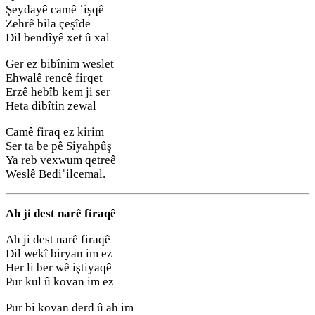
Şeydayê camê ˈişqê
Zehrê bila çeşîde
Dil bendîyê xet û xal
Ger ez bibînim weslet
Ehwalê rencê firqet
Erzê hebîb kem ji ser
Heta dibîtin zewal
Camê firaq ez kirim
Ser ta be pê Siyahpûş
Ya reb vexwum qetreê
Weslê Bediˈilcemal.
Ah ji dest narê firaqê
Ah ji dest narê firaqê
Dil wekî biryan im ez
Her li ber wê iştiyaqê
Pur kul û kovan im ez
Pur bi kovan derd û ah im