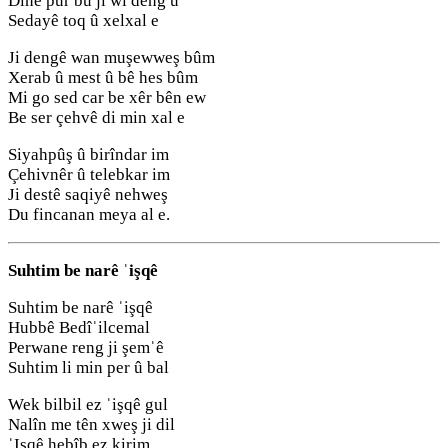
Dinê pur bû ji wî deng û
Sedayê toq û xelxal e
Ji dengê wan muşewweş bûm
Xerab û mest û bê hes bûm
Mi go sed car be xêr bên ew
Be ser çehvê di min xal e
Siyahpûş û birîndar im
Çehivnêr û telebkar im
Ji destê saqiyê nehweş
Du fincanan meya al e.
Suhtim be narê ˈişqê
Suhtim be narê ˈişqê
Hubbê Bedîˈilcemal
Perwane reng ji şemˈê
Suhtim li min per û bal
Wek bilbil ez ˈişqê gul
Nalîn me tên xweş ji dil
ˈIsqê hebîb ez kirim