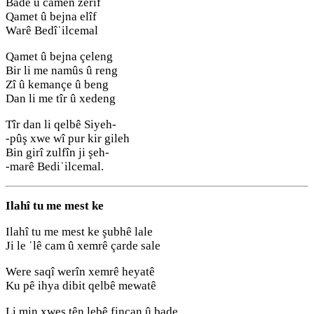
Bade û camên zerîf
Qamet û bejna elîf
Warê Bedîˈilcemal
Qamet û bejna çeleng
Bir li me namûs û reng
Zî û kemançe û beng
Dan li me tîr û xedeng
Tîr dan li qelbê Siyeh-
-pûş xwe wî pur kir gileh
Bin girî zulfîn ji şeh-
-marê Bediˈilcemal.
Ilahî tu me mest ke
Ilahî tu me mest ke şubhê lale
Ji le ˈlê cam û xemrê çarde sale
Were saqî werîn xemrê heyatê
Ku pê ihya dibit qelbê mewatê
Li min xweş tên lebê fincan û bade