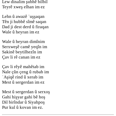
Lew dinalim şubhê bilbil
Teyrê xweş elhan im ez
Lehn û awazê ˈuşşaqan
Tên ji hubbê sîmê saqan
Dad ji dest derd û firaqan
Wale û heyran im ez
Wale û heyran dimînim
Serxweşê camê yeqîn im
Sakinê beytilhezîn im
Çav li rê canan im ez
Çav li rêyê mahêtab im
Nale çûn çeng û rubab im
ˈAşiqê rind û xerab im
Mest û sergerdan im ez
Mest û sergerdan û serxoş
Gahi hişyar gahi bê hoş
Dil birîndar û Siyahpoş
Pur kul û kovan im ez.