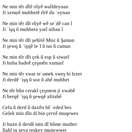
Ne min têr dîtî rûyê walîdeynan
Ji xemzê muhbetê tîrê du ˈeynan
Ne min têr dît rûyê wê seˈdê can î
Ji ˈişq û muhbeta yarî nihan î
Ne min têr dît şehîrê Misr û Şaman
Ji şewq û ˈişqê leˈl û tas û caman
Ne min têr dît çek û esp û siwarî
Ji huba badeê çeşmên xumarî
Ne min têr xwar teˈamek xweş bi lezet
Ji derdê ˈişq û soz û ahê muhbet
Ne têr bûn cerakî çeşmem ji xwabê
Ji berqê ˈişq û şewqê afitabê
Cefa û derd û daxên bê ˈeded bes
Gelek min dîn di bin çerxê muqewes
Ji huzn û derdê min dî bûme mudter
Ilahî tu şeva reşkey munewwer