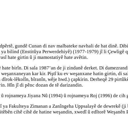
pêrtê, gundê Cunan di nav malbateke navhali de hat dinê. Dibi
a bilind (Enstitûya Perwerdehiyê) (1977-1979) jî li Çewligê qe
asî hate girtin û ji mamostatiyê hate avêtin.
lê hate birîn. Di sala 1987’an de ji zindanê derket. Di damez
 weşanxaneyan kar kir. Piştî ku ev weşanxane hatin girtin, di 
 dîrok-lêkolîn, bîranîn, wêje hwd.) çapkirin. Derheqê 29 pirtûkê
rin. Hîn jî di pênc dozan de tê darizandin.
û rojnameya Jiyana Nû (1994) û rojnameya Roj (1996) de cih gi
nî ya Fakulteya Zimanan a Zanîngeha Uppsalayê de dewrekê (ji 
itêbên cihê cihê de hatine weşandin, xwedî û edîtorê Weşanên 