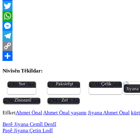
Facebook
Twitter
WhatsApp
Messenger
Telegram
Copy
Link
Share
Nivîsên Têkîldar:
Jiyana Rindo
Jiyana Elî
Jiyana Ahmet
Sur
Paksirêşt
Çelik
Jiyana
Jiyana Mem
Jiyana Mordem
Zînistanî
Zel
Etîket
Ahmet Önal
Ahmet Önal yaşamı
Jiyana Ahmet Önal
kürt
Berê
Jiyana Cemîl Denlî
Paşê
Jiyana Çetin Lodî