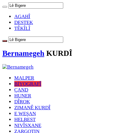
AGAHÎ
DESTEK
TÊKÎLÎ
Bernamegeh
KURDÎ
MALPER
BİYOGRAFÎ
ÇAND
HUNER
DÎROK
ZIMANÊ KURDÎ
E WEŞAN
HELBEST
NIVÎSXANE
ZARGOTIN