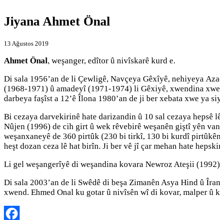
Jiyana Ahmet Önal
13 Ağustos 2019
Ahmet Önal
, weşanger, edîtor û nivîskarê kurd e.
Di sala 1956’an de li Çewligê, Navçeya Gêxîyê, nehiyeya Azad
(1968-1971) û amadeyî (1971-1974) li Gêxiyê, xwendina xwe y
darbeya faşîst a 12’ê Îlona 1980’an de ji ber xebata xwe ya siy
Bi cezaya darvekirinê hate darizandin û 10 sal cezaya hepsê 
Nûjen (1996) de cih girt û wek rêvebirê weşanên giştî yên van
weşanxaneyê de 360 pirtûk (230 bi tirkî, 130 bi kurdî pirtûkên
heşt dozan ceza lê hat birîn. Ji ber vê jî çar mehan hate hepski
Li gel weşangerîyê di weşandina kovara Newroz Ateşii (1992) 
Di sala 2003’an de li Swêdê di beşa Zimanên Asya Hind û Îra
xwend. Ehmed Onal ku gotar û nivîsên wî di kovar, malper û k