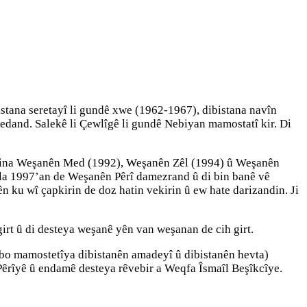
stana seretayî li gundê xwe (1962-1967), dibistana navîn
dand. Salekê li Çewlîgê li gundê Nebiyan mamostatî kir. Di
randina Weşanên Med (1992), Weşanên Zêl (1994) û Weşanên
sala 1997’an de Weşanên Pêrî damezrand û di bin banê vê
n ku wî çapkirin de doz hatin vekirin û ew hate darizandin. Ji
rt û di desteya weşanê yên van weşanan de cih girt.
bo mamostetîya dibistanên amadeyî û dibistanên hevta)
Pêrîyê û endamê desteya rêvebir a Weqfa Îsmaîl Beşîkcîye.