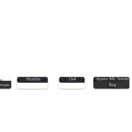
Jiyana Can
Jiyana Selah
Jiyana Mîr Tehsîn
Ibrahîm
Osê
enxan
Beg