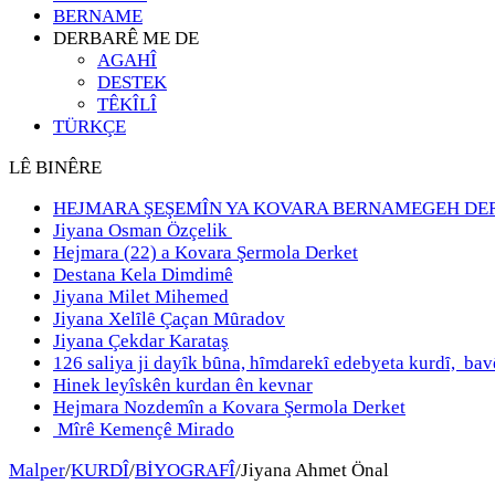
BERNAME
DERBARÊ ME DE
AGAHÎ
DESTEK
TÊKÎLÎ
TÜRKÇE
LÊ BINÊRE
HEJMARA ŞEŞEMÎN YA KOVARA BERNAMEGEH DE
Jiyana Osman Özçelik
Hejmara (22) a Kovara Şermola Derket
Destana Kela Dimdimê
Jiyana Milet Mihemed
Jiyana Xelȋlȇ Çaçan Mȗradov
Jiyana Çekdar Karataş
126 saliya ji dayȋk bȗna, hȋmdarekȋ edebyeta kurdȋ, b
Hinek leyîskên kurdan ên kevnar
Hejmara Nozdemîn a Kovara Şermola Derket
Mîrê Kemençê Mirado
Malper
/
KURDÎ
/
BİYOGRAFÎ
/
Jiyana Ahmet Önal