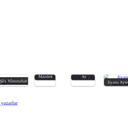
Jiyana
Jiyana Dilber
Mazdek
Ay
 Şêx Nîmetullah
Jiyana Ayt
 yazarlar