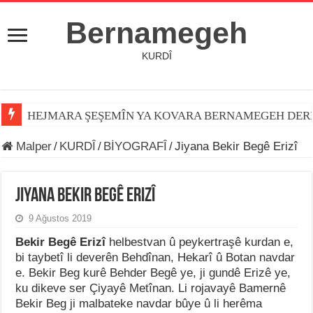
Bernamegeh
KURDÎ
HEJMARA ŞEŞEMÎN YA KOVARA BERNAMEGEH DER
Malper
/
KURDÎ
/
BİYOGRAFÎ
/
Jiyana Bekir Begê Erizî
Jiyana Bekir Begê Erizî
9 Ağustos 2019
Bekir Begê Erizî
helbestvan û peykertraşê kurdan e,
bi taybetî li deverên Behdînan, Hekarî û Botan navdar
e. Bekir Beg kurê Behder Begê ye, ji gundê Erizê ye,
ku dikeve ser Çiyayê Metînan. Li rojavayê Bamernê
Bekir Beg ji malbateke navdar bûye û li herêma