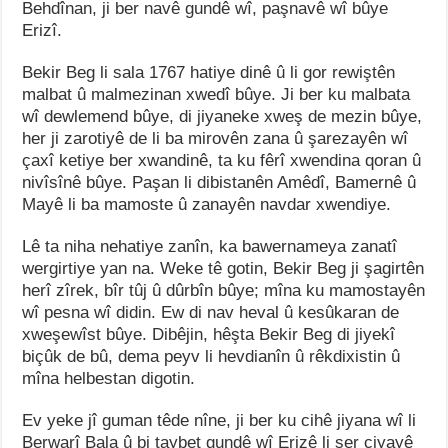
Behdînan, ji ber navê gundê wî, paşnavê wî bûye
Erizî.
Bekir Beg li sala 1767 hatiye dinê û li gor rewiştên
malbat û malmezinan xwedî bûye. Ji ber ku malbata
wî dewlemend bûye, di jiyaneke xweş de mezin bûye,
her ji zarotiyê de li ba mirovên zana û şarezayên wî
çaxî ketiye ber xwandinê, ta ku fêrî xwendina qoran û
nivîsînê bûye. Paşan li dibistanên Amêdî, Bamernê û
Mayê li ba mamoste û zanayên navdar xwendiye.
Lê ta niha nehatiye zanîn, ka bawernameya zanatî
wergirtiye yan na. Weke tê gotin, Bekir Beg ji şagirtên
herî zîrek, bîr tûj û dûrbîn bûye; mîna ku mamostayên
wî pesna wî didin. Ew di nav heval û kesûkaran de
xweşewîst bûye. Dibêjin, hêşta Bekir Beg di jiyekî
biçûk de bû, dema peyv li hevdianîn û rêkdixistin û
mîna helbestan digotin.
Ev yeke jî guman têde nîne, ji ber ku cihê jiyana wî li
Berwarî Bala û bi taybet gundê wî Erizê li ser çiyayê