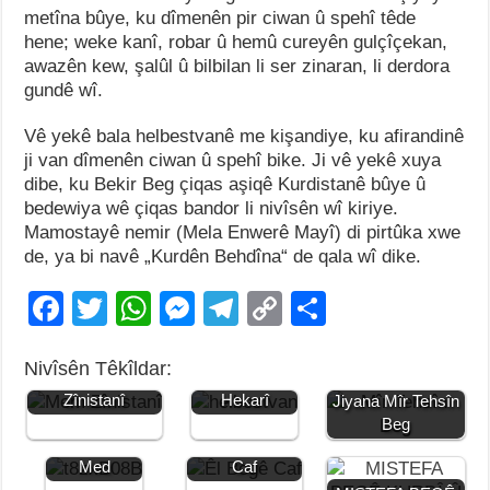
metîna bûye, ku dîmenên pir ciwan û spehî têde
hene; weke kanî, robar û hemû cureyên gulçîçekan,
awazên kew, şalûl û bilbilan li ser zinaran, li derdora
gundê wî.
Vê yekê bala helbestvanê me kişandiye, ku afirandinê
ji van dîmenên ciwan û spehî bike. Ji vê yekê xuya
dibe, ku Bekir Beg çiqas aşiqê Kurdistanê bûye û
bedewiya wê çiqas bandor li nivîsên wî kiriye.
Mamostayê nemir (Mela Enwerê Mayî) di pirtûka xwe
de, ya bi navê „Kurdên Behdîna“ de qala wî dike.
F
T
W
M
T
C
S
a
wi
h
e
el
o
h
Jiyana
Nivîsên Têkîldar:
c
tt
at
ss
e
p
ar
Jiyana Mem
Pertew Begê
Zînistanî
Hekarî
Jiyana Mîr Tehsîn
e
er
s
e
gr
y
e
Beg
b
A
n
a
Li
Jiyana Mem
Jiyana Êl Begê
Med
Caf
o
p
g
m
n