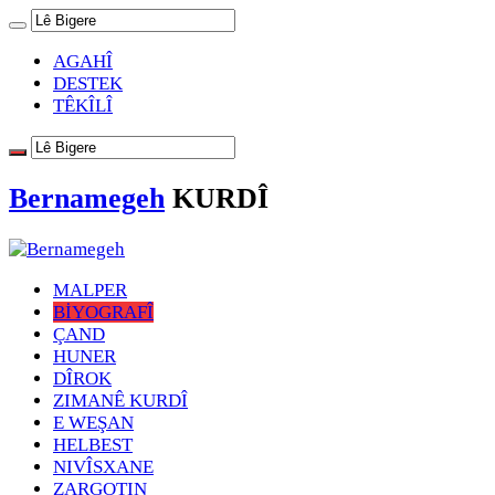
AGAHÎ
DESTEK
TÊKÎLÎ
Bernamegeh
KURDÎ
MALPER
BİYOGRAFÎ
ÇAND
HUNER
DÎROK
ZIMANÊ KURDÎ
E WEŞAN
HELBEST
NIVÎSXANE
ZARGOTIN