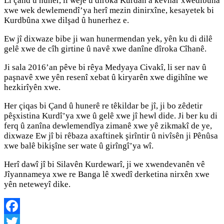
Li çand û huner, li wêje û dîroka Kurdan a kevnar xwedîbûna
xwe wek dewlemendî’ya herî mezin dinirxîne, kesayetek bi
Kurdbûna xwe dilşad û hunerhez e.
Ew jî dixwaze bibe ji wan hunermendan yek, yên ku di dilê
gelê xwe de cîh girtine û navê xwe danîne dîroka Cîhanê.
Ji sala 2016’an pêve bi rêya Medyaya Civakî, li ser nav û
paşnavê xwe yên resenî xebat û kiryarên xwe digihîne we
hezkirîyên xwe.
Her çiqas bi Çand û hunerê re têkildar be jî, ji bo zêdetir
pêşxistina Kurdî’ya xwe û gelê xwe jî hewl dide. Ji ber ku di
ferq û zanîna dewlemendîya zimanê xwe yê zikmakî de ye,
dixwaze Ew jî bi rêbaza axaftinek şirîntir û nivîsên ji Pênûsa
xwe balê bikişîne ser wate û girîngî’ya wî.
Herî dawî jî bi Silavên Kurdewarî, ji we xwendevanên vê
Jîyannameya xwe re Banga lê xwedî derketina nirxên xwe
yên neteweyî dike.
Facebook