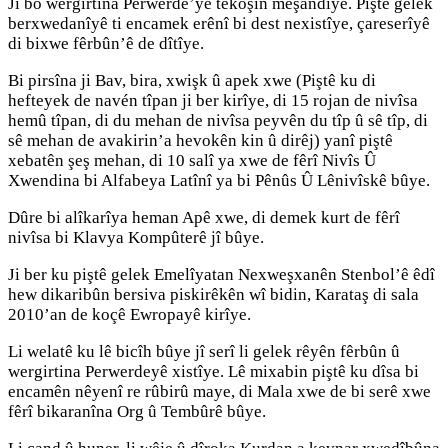
Ji bo wergirtina Perwerde’yê têkoşîn meşandîye. Piştê gelek
berxwedanîyê ti encamek erênî bi dest nexistîye, çareserîyê
di bixwe fêrbûn’ê de dîtîye.
Bi pirsîna ji Bav, bira, xwişk û apek xwe (Piştê ku di
hefteyek de navén tîpan ji ber kirîye, di 15 rojan de nivîsa
hemû tîpan, di du mehan de nivîsa peyvên du tîp û sê tîp, di
sê mehan de avakirin’a hevokên kin û dirêj) yanî piştê
xebatên şeş mehan, di 10 salî ya xwe de fêrî Nivîs Û
Xwendina bi Alfabeya Latînî ya bi Pênûs Û Lênivîskê bûye.
Dûre bi alîkarîya heman Apê xwe, di demek kurt de fêrî
nivîsa bi Klavya Kompûterê jî bûye.
Ji ber ku piştê gelek Emelîyatan Nexweşxanên Stenbol’ê êdî
hew dikaribûn bersiva piskirêkên wî bidin, Karataş di sala
2010’an de koçê Ewropayê kirîye.
Li welatê ku lê bicîh bûye jî serî li gelek rêyên fêrbûn û
wergirtina Perwerdeyê xistîye. Lê mixabin piştê ku dîsa bi
encamên nêyenî re rûbirû maye, di Mala xwe de bi serê xwe
fêrî bikaranîna Org û Tembûrê bûye.