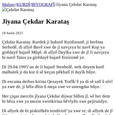
Malper
/
KURDÎ
/
BİYOGRAFÎ
/
Jiyana Çekdar Karataş
Jiyana Çekdar Karataş
18 Aralık 2023
Çekdar Karataş: Kurdek ji bakurê Kurdistanê, ji herêma
Serhedê, di alîyê Bavê xwe de ji navçeya bi navê Kop ya
girêdayê bajarê Mûşê; di alîyê Dayîka xwe de jî Ji navçeya
bi navê Tatos ya girêdayê bajarê Erziromê ye.
Di 29.04.1995’an de li bajarê Stenbolê, wek duyem kurê
malbatek ji du kur û sê keçan pêkhatî Ji dayîk bûye.
Di encama derbas kirina Qezayek Trafîk’ê ya di sê salî û nîvî
ya xwe de, ji hêla dîtin û meşa xwe ve astengdar bûye.
Her çiqas mercên jîyana Çekdar dijwar bûbin jî, wî her dem
bi hêza xwe ya mezin xwirtkirina hêvîyên xwe pejirandye.
Di alîyek de bi piskirêkên tendiristî’ya xwe re; di alîyek de jî