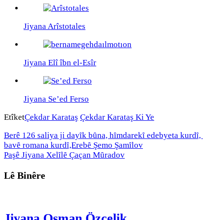
Jiyana Arîstotales
Jiyana Elî îbn el-Esîr
Jiyana Se’ed Ferso
Etîket
Çekdar Karataş
Çekdar Karataş Ki Ye
Berê
126 saliya ji dayȋk bȗna, hȋmdarekȋ edebyeta kurdȋ,
bavȇ romana kurdȋ,Erebȇ Şemo Şamȋlov
Paşê
Jiyana Xelȋlȇ Çaçan Mȗradov
Lê Binêre
Jiyana Osman Özçelik