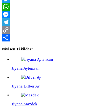
Twitter
WhatsApp
Messenger
Telegram
Copy
Link
Share
Nivîsên Têkîldar:
Jiyana Aytenxan
Jiyana Dilber Ay
Jiyana Mazdek