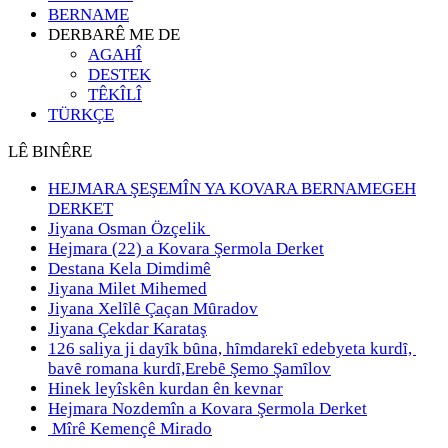
BERNAME
DERBARÊ ME DE
AGAHÎ
DESTEK
TÊKÎLÎ
TÜRKÇE
LÊ BINÊRE
HEJMARA ŞEŞEMÎN YA KOVARA BERNAMEGEH
DERKET
Jiyana Osman Özçelik
Hejmara (22) a Kovara Şermola Derket
Destana Kela Dimdimê
Jiyana Milet Mihemed
Jiyana Xelȋlȇ Çaçan Mȗradov
Jiyana Çekdar Karataş
126 saliya ji dayȋk bȗna, hȋmdarekȋ edebyeta kurdȋ,
bavȇ romana kurdȋ,Erebȇ Şemo Şamȋlov
Hinek leyîskên kurdan ên kevnar
Hejmara Nozdemîn a Kovara Şermola Derket
Mîrê Kemençê Mirado