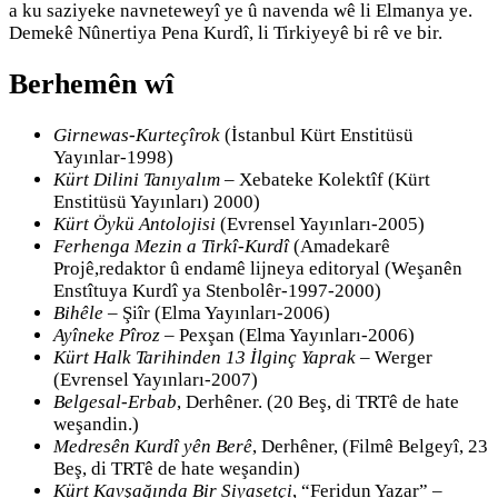
a ku saziyeke navneteweyî ye û navenda wê li Elmanya ye.
Demekê Nûnertiya Pena Kurdî, li Tirkiyeyê bi rê ve bir.
Berhemên wî
Girnewas-Kurteçîrok
(İstanbul Kürt Enstitüsü
Yayınlar-1998)
Kürt Dilini Tanıyalım
– Xebateke Kolektîf (Kürt
Enstitüsü Yayınları) 2000)
Kürt Öykü Antolojisi
(Evrensel Yayınları-2005)
Ferhenga Mezin a Tirkî-Kurdî
(Amadekarê
Projê,redaktor û endamê lijneya editoryal (Weşanên
Enstîtuya Kurdî ya Stenbolêr-1997-2000)
Bihêle
– Şiîr (Elma Yayınları-2006)
Ayîneke Pîroz
– Pexşan (Elma Yayınları-2006)
Kürt Halk Tarihinden 13 İlginç Yaprak
– Werger
(Evrensel Yayınları-2007)
Belgesal-Erbab
, Derhêner. (20 Beş, di TRTê de hate
weşandin.)
Medresên Kurdî yên Berê
, Derhêner, (Filmê Belgeyî, 23
Beş, di TRTê de hate weşandin)
Kürt Kavşağında Bir Siyasetçi
, “Feridun Yazar” –