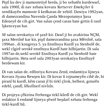
Piştî ku dev ji mamostetiyê berda, ji bo xebatên kurdewarî,
sala 1990î, di nav xebata kovara
Yurtsever Emekçiler
û
sendikayên mamoste û kedkaran de xebitî. Dawiya 1992yan,
di damezrandina Navenda Çanda Mezopotamya Şaxa
Edeneyê de cih girt. Van salan çend caran hate girtin û rastî
îşkenceyan hat.
Sê salan serokatiya vê şaxê kir. Dawî ji bo avakirina NÇM,
şaxa Mersînê kar kir, piştî damezrandina şaxa Mêrsînê, sala
1996an , di kongreya 5. ya Enstîtuya Kurdî ya Stenbolê de,
wekî cîgirê serokê enstîtuya Kurdî hate hilbijartin. Di sala
1997an de,wekî serokê Enstîtuya Kurdî ya Stenbolê hate
hilbijartin. Heta serê sala 2003yan serokatiya Enstîtuyê
berdewam kir.
Di van salan de, edîtoriya Kovara Zend, endamtiya lijneya
Kovara Jiyana Rewşen kir. Di kovar û rojnameyên cihê de, bi
piranî bi kurdî, kêm caran jî bi tirkî çîrok, helbest, gotarên
edebî, çandî, lêkolînerî nivîsîn.
Di projeya çêkirina Ferhenga tirkî-kûrdî de cih girt. Wekî
redaktor û endamê lijneya şêwrê beşdarî xebata ferhenga
tirkî-kurdî bû.