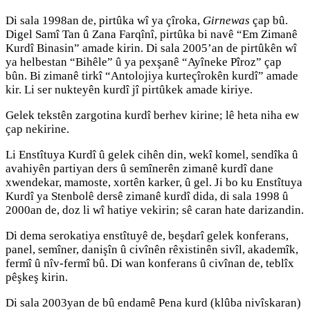
Di sala 1998an de, pirtûka wî ya çîroka,
Girnewas
çap bû.
Digel Samî Tan û Zana Farqînî, pirtûka bi navê “Em Zimanê
Kurdî Binasin” amade kirin. Di sala 2005’an de pirtûkên wî
ya helbestan “Bihêle” û ya pexşanê “Ayîneke Pîroz” çap
bûn. Bi zimanê tirkî “Antolojiya kurteçîrokên kurdî” amade
kir. Li ser nukteyên kurdî jî pirtûkek amade kiriye.
Gelek tekstên zargotina kurdî berhev kirine; lê heta niha ew
çap nekirine.
Li Enstîtuya Kurdî û gelek cihên din, wekî komel, sendîka û
avahiyên partiyan ders û semînerên zimanê kurdî dane
xwendekar, mamoste, xortên karker, û gel. Ji bo ku Enstîtuya
Kurdî ya Stenbolê dersê zimanê kurdî dida, di sala 1998 û
2000an de, doz li wî hatiye vekirin; sê caran hate darizandin.
Di dema serokatiya enstîtuyê de, beşdarî gelek konferans,
panel, semîner, danişîn û civînên rêxistinên sivîl, akademîk,
fermî û nîv-fermî bû. Di wan konferans û civînan de, teblîx
pêşkeş kirin.
Di sala 2003yan de bû endamê Pena kurd (klûba nivîskaran)