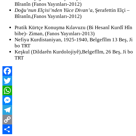
Bîranîn (Fanos Yayınları-2012)
Doğu’nun Elçisi’nden Yüce Divan’a
, Şerafettin Elçi –
Bîranîn,(Fanos Yayınları-2012)
Pratik Kürtçe Konuşma Kılavuzu (Bi Hesanî Kurdî Hîn
bibe)- Ziman, (Fanos Yayınları-2013)
Nefiya Kurdistaniyan, 1925-1940, Belgefîlm 13 Beş, Ji
bo TRT
Keşkul (Dildarên Kurdolojiyê),Belgefîlm, 26 Beş, Ji bo
TRT
Facebook
Twitter
WhatsApp
Messenger
Telegram
Copy