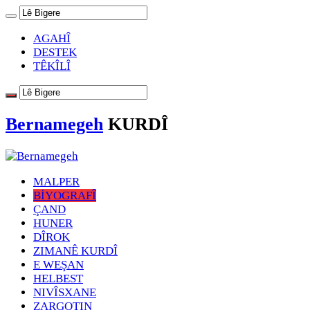
AGAHÎ
DESTEK
TÊKÎLÎ
Bernamegeh
KURDÎ
MALPER
BİYOGRAFÎ
ÇAND
HUNER
DÎROK
ZIMANÊ KURDÎ
E WEŞAN
HELBEST
NIVÎSXANE
ZARGOTIN