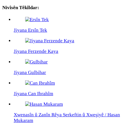
Link
Share
Nivîsên Têkîldar:
Jiyana Ersîn Tek
Jiyana Ferzende Kaya
Jiyana Gulbihar
Jiyana Can Ibrahîm
Xwenasîn û Zanîn Rêya Serkeftin û Xweşiyê / Hasan
Mukaram