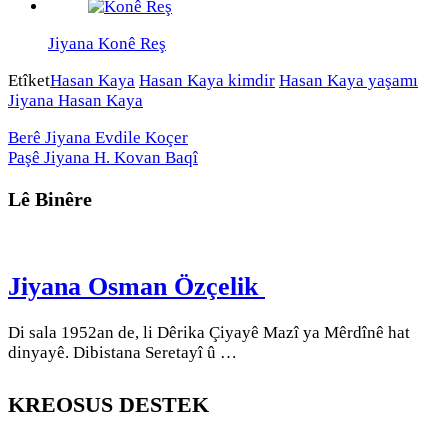
Jiyana Konê Reş
Etîket
Hasan Kaya
Hasan Kaya kimdir
Hasan Kaya yaşamı
Jiyana Hasan Kaya
Berê
Jiyana Evdile Koçer
Paşê
Jiyana H. Kovan Baqî
Lê Binêre
Jiyana Osman Özçelik
Di sala 1952an de, li Dêrika Çiyayê Mazî ya Mêrdînê hat
dinyayê. Dibistana Seretayî û …
KREOSUS DESTEK