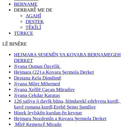
BERNAME
DERBARÊ ME DE
AGAHÎ
DESTEK
TÊKÎLÎ
TÜRKÇE
LÊ BINÊRE
HEJMARA ŞEŞEMÎN YA KOVARA BERNAMEGEH
DERKET
Jiyana Osman Özçelik
Hejmara (22) a Kovara Şermola Derket
Destana Kela Dimdimê
Jiyana Milet Mihemed
Jiyana Xelȋlȇ Çaçan Mȗradov
Jiyana Çekdar Karataş
126 saliya ji dayȋk bȗna, hȋmdarekȋ edebyeta kurdȋ,
bavȇ romana kurdȋ,Erebȇ Şemo Şamȋlov
Hinek leyîskên kurdan ên kevnar
Hejmara Nozdemîn a Kovara Şermola Derket
Mîrê Kemençê Mirado