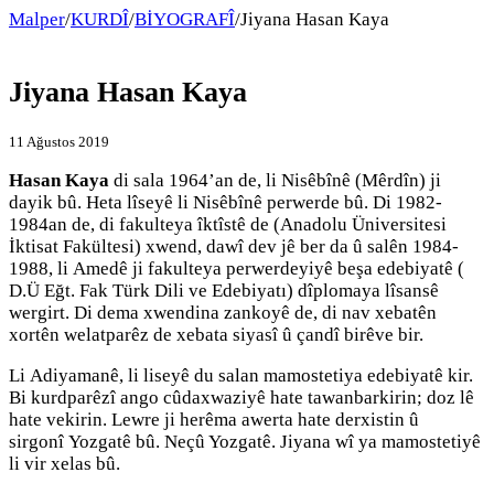
Malper
/
KURDÎ
/
BİYOGRAFÎ
/
Jiyana Hasan Kaya
Jiyana Hasan Kaya
11 Ağustos 2019
Hasan Kaya
di sala 1964’an de, li Nisêbînê (Mêrdîn) ji
dayik bû. Heta lîseyê li Nisêbînê perwerde bû. Di 1982-
1984an de, di fakulteya îktîstê de (Anadolu Üniversitesi
İktisat Fakültesi) xwend, dawî dev jê ber da û salên 1984-
1988, li Amedê ji fakulteya perwerdeyiyê beşa edebiyatê (
D.Ü Eğt. Fak Türk Dili ve Edebiyatı) dîplomaya lîsansê
wergirt. Di dema xwendina zankoyê de, di nav xebatên
xortên welatparêz de xebata siyasî û çandî birêve bir.
Li Adiyamanê, li liseyê du salan mamostetiya edebiyatê kir.
Bi kurdparêzî ango cûdaxwaziyê hate tawanbarkirin; doz lê
hate vekirin. Lewre ji herêma awerta hate derxistin û
sirgonî Yozgatê bû. Neçû Yozgatê. Jiyana wî ya mamostetiyê
li vir xelas bû.