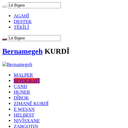
AGAHÎ
DESTEK
TÊKÎLÎ
Bernamegeh
KURDÎ
MALPER
BİYOGRAFÎ
ÇAND
HUNER
DÎROK
ZIMANÊ KURDÎ
E WEŞAN
HELBEST
NIVÎSXANE
ZARGOTIN