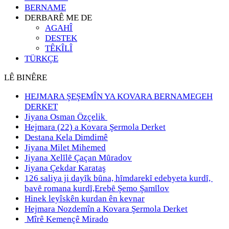
BERNAME
DERBARÊ ME DE
AGAHÎ
DESTEK
TÊKÎLÎ
TÜRKÇE
LÊ BINÊRE
HEJMARA ŞEŞEMÎN YA KOVARA BERNAMEGEH
DERKET
Jiyana Osman Özçelik
Hejmara (22) a Kovara Şermola Derket
Destana Kela Dimdimê
Jiyana Milet Mihemed
Jiyana Xelȋlȇ Çaçan Mȗradov
Jiyana Çekdar Karataş
126 saliya ji dayȋk bȗna, hȋmdarekȋ edebyeta kurdȋ,
bavȇ romana kurdȋ,Erebȇ Şemo Şamȋlov
Hinek leyîskên kurdan ên kevnar
Hejmara Nozdemîn a Kovara Şermola Derket
Mîrê Kemençê Mirado