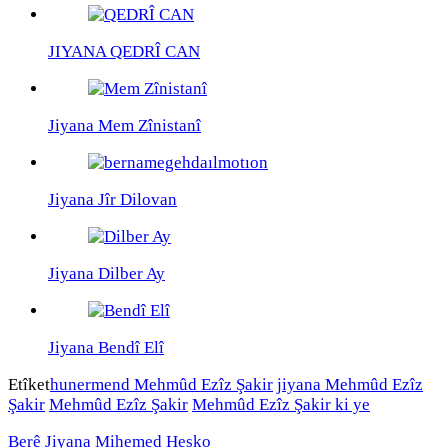
JIYANA QEDRÎ CAN
Jiyana Mem Zînistanî
Jiyana Jîr Dilovan
Jiyana Dilber Ay
Jiyana Bendî Elî
Etîket
hunermend Mehmûd Ezîz Şakir
jiyana Mehmûd Ezîz
Şakir
Mehmûd Ezîz Şakir
Mehmûd Ezîz Şakir ki ye
Berê
Jiyana Mihemed Hesko