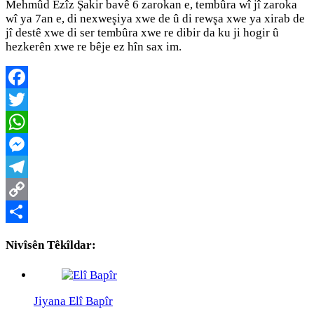
Mehmûd Ezîz Şakir bavê 6 zarokan e, tembûra wî jî zaroka
wî ya 7an e, di nexweşiya xwe de û di rewşa xwe ya xirab de
jî destê xwe di ser tembûra xwe re dibir da ku ji hogir û
hezkerên xwe re bêje ez hîn sax im.
Facebook
Twitter
WhatsApp
Messenger
Telegram
Copy
Link
Share
Nivîsên Têkîldar:
Jiyana Elî Bapîr