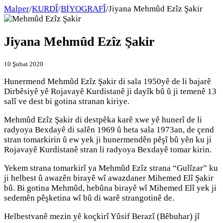
Malper
/
KURDÎ
/
BİYOGRAFÎ
/
Jiyana Mehmûd Ezîz Şakir
Jiyana Mehmûd Ezîz Şakir
10 Şubat 2020
Hunermend Mehmûd Ezîz Şakir di sala 1950yê de li bajarê
Dirbêsiyê yê Rojavayê Kurdistanê ji dayîk bû û ji temenê 13
salî ve dest bi gotina stranan kiriye.
Mehmûd Ezîz Şakir di destpêka karê xwe yê hunerî de li
radyoya Bexdayê di salên 1969 û heta sala 1973an, de çend
stran tomarkirin û ew yek ji hunermendên pêşî bû yên ku ji
Rojavayê Kurdistanê stran li radyoya Bexdayê tomar kirin.
Yekem strana tomarkirî ya Mehmûd Ezîz strana “Gulîzar” ku
ji helbest û awazên birayê wî awazdaner Mihemed Elî Şakir
bû. Bi gotina Mehmûd, hebûna birayê wî Mihemed Elî yek ji
sedemên pêşketina wî bû di warê strangotinê de.
Helbestvanê mezin yê koçkirî Yûsif Berazî (Bêbuhar) jî