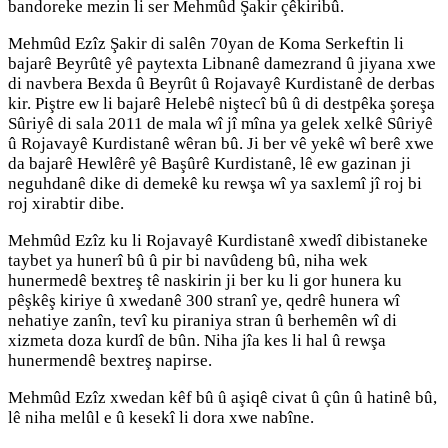
bandoreke mezin li ser Mehmûd Şakir çêkiribû.
Mehmûd Ezîz Şakir di salên 70yan de Koma Serkeftin li
bajarê Beyrûtê yê paytexta Libnanê damezrand û jiyana xwe
di navbera Bexda û Beyrût û Rojavayê Kurdistanê de derbas
kir. Piştre ew li bajarê Helebê niştecî bû û di destpêka şoreşa
Sûriyê di sala 2011 de mala wî jî mîna ya gelek xelkê Sûriyê
û Rojavayê Kurdistanê wêran bû. Ji ber vê yekê wî berê xwe
da bajarê Hewlêrê yê Başûrê Kurdistanê, lê ew gazinan ji
neguhdanê dike di demekê ku rewşa wî ya saxlemî jî roj bi
roj xirabtir dibe.
Mehmûd Ezîz ku li Rojavayê Kurdistanê xwedî dibistaneke
taybet ya hunerî bû û pir bi navûdeng bû, niha wek
hunermedê bextreş tê naskirin ji ber ku li gor hunera ku
pêşkêş kiriye û xwedanê 300 stranî ye, qedrê hunera wî
nehatiye zanîn, tevî ku piraniya stran û berhemên wî di
xizmeta doza kurdî de bûn. Niha jîa kes li hal û rewşa
hunermendê bextreş napirse.
Mehmûd Ezîz xwedan kêf bû û aşiqê civat û çûn û hatinê bû,
lê niha melûl e û kesekî li dora xwe nabîne.