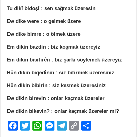
Tu dikî bidoşî : sen sağmak üzeresin
Ew dike were : o gelmek üzere
Ew dike bimre : o ölmek üzere
Em dikin bazdin : biz koşmak üzereyiz
Em dikin bisitirên : biz şarkı söylemek üzereyiz
Hûn dikin biqedînin : siz bitirmek üzeresiniz
Hûn dikin bibirin : siz kesmek üzeresiniz
Ew dikin birevin : onlar kaçmak üzereler
Ew dikin bikevin? : onlar kaçmak üzereler mi?
F
T
W
M
T
C
S
a
wi
h
e
el
o
h