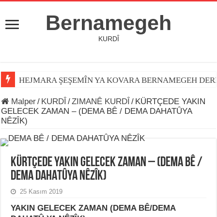
Bernamegeh
KURDÎ
HEJMARA ŞEŞEMÎN YA KOVARA BERNAMEGEH DER
Malper
/
KURDÎ
/
ZIMANÊ KURDÎ
/
KÜRTÇEDE YAKIN
GELECEK ZAMAN – (DEMA BÊ / DEMA DAHATÛYA
NÊZÎK)
KÜRTÇEDE YAKIN GELECEK ZAMAN – (DEMA BÊ /
DEMA DAHATÛYA NÊZÎK)
25 Kasım 2019
YAKIN GELECEK ZAMAN (DEMA BÊ/DEMA