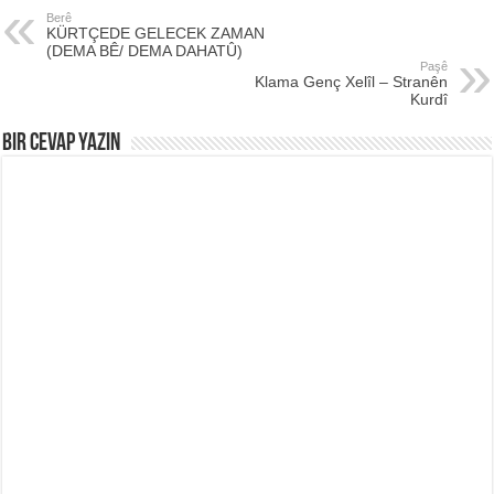
Berê
KÜRTÇEDE GELECEK ZAMAN
(DEMA BÊ/ DEMA DAHATÛ)
Paşê
Klama Genç Xelîl – Stranên
Kurdî
Bir Cevap Yazın