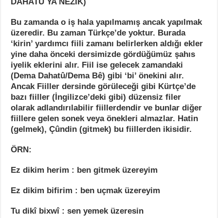
DAHATÛ YA NÊZÎK)
Bu zamanda o iş hala yapılmamış ancak yapılmak
üzeredir. Bu zaman Türkçe’de yoktur. Burada
‘kirin’ yardımcı fiili zamanı belirlerken aldığı ekler
yine daha önceki dersimizde gördüğümüz şahıs
iyelik eklerini alır. Fiil ise gelecek zamandaki
(Dema Dahatû/Dema Bê) gibi ‘bi’ önekini alır.
Ancak Fiiller dersinde görüleceği gibi Kürtçe’de
bazı fiiller (İngilizce’deki gibi) düzensiz filer
olarak adlandırılabilir fiillerdendir ve bunlar diğer
fiillere gelen sonek veya önekleri almazlar. Hatin
(gelmek), Çûndin (gitmek) bu fiillerden ikisidir.
ÖRN:
Ez dikim herim : ben gitmek üzereyim
Ez dikim bifirim : ben uçmak üzereyim
Tu dikî bixwî : sen yemek üzeresin