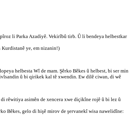
pîroz li Parka Azadiyê. Vekirîbû tirb. Û li bendeya helbestkar
ên Kurdistanê ye, em nizanin!)
ilopeya helbesta Wî de mam. Şêrko Bêkes û helbest, bi ser min
nivîsandin û bi qirikek kal tê xwendin. Ew dilê ciwan, di wê
di rêwitiya asimên de xencera xwe diçikîne rojê û bi lez û
êrko Bêkes, gelo di hişê mirov de şervanekî wisa nawelidîne: