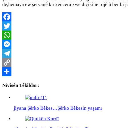
de,hemaya ew şervanê ku xencera xwe diçikîne rojê û ber bi jor
Facebook
Twitter
WhatsApp
Messenger
Telegram
Copy
Link
Share
Nivîsên Têkîldar:
jiyana Şêrko Bêkes…Şêrko Bêkesin yaşamı