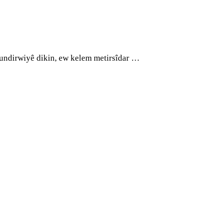
undirwiyê dikin, ew kelem metirsîdar …