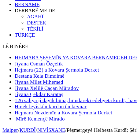
BERNAME
DERBARÊ ME DE
AGAHÎ
DESTEK
TÊKÎLÎ
TÜRKÇE
LÊ BINÊRE
HEJMARA ŞEŞEMÎN YA KOVARA BERNAMEGEH DE
Jiyana Osman Özçelik
Hejmara (22) a Kovara Şermola Derket
Destana Kela Dimdimê
Jiyana Milet Mihemed
Jiyana Xelȋlȇ Çaçan Mȗradov
Jiyana Çekdar Karataş
126 saliya ji dayȋk bȗna, hȋmdarekȋ edebyeta kurdȋ, b
Hinek leyîskên kurdan ên kevnar
Hejmara Nozdemîn a Kovara Şermola Derket
Mîrê Kemençê Mirado
Malper
/
KURDÎ
/
NIVÎSXANE
/
Pêşmergeyê Helbesta Kurdî; Şêr