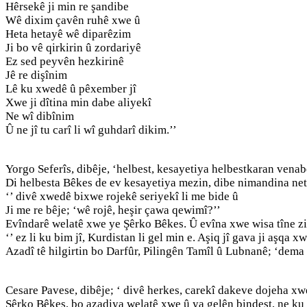
Hêrsekê ji min re şandibe
Wê dixim çavên ruhê xwe û
Heta hetayê wê diparêzim
Ji bo vê qirkirin û zordariyê
Ez sed peyvên hezkirinê
Jê re dişînim
Lê ku xwedê û pêxember jî
Xwe ji dîtina min dabe aliyekî
Ne wî dibînim
Û ne jî tu carî li wî guhdarî dikim.’’
Yorgo Seferîs, dibêje, ‘helbest, kesayetiya helbestkaran venab
Di helbesta Bêkes de ev kesayetiya mezin, dibe nimandina net
‘’ divê xwedê bixwe rojekê seriyekî li me bide û
Ji me re bêje; ‘wê rojê, heşir çawa qewimî?’’
Evîndarê welatê xwe ye Şêrko Bêkes. Û evîna xwe wisa tîne z
‘’ ez li ku bim jî, Kurdistan li gel min e. Aşiq jî gava ji aşqa x
Azadî tê hilgirtin bo Darfûr, Pilingên Tamîl û Lubnanê; ‘dema 
Cesare Pavese, dibêje; ‘ divê herkes, carekî dakeve dojeha xw
Şêrko Bêkes, bo azadiya welatê xwe û ya gelên bindest, ne ku 