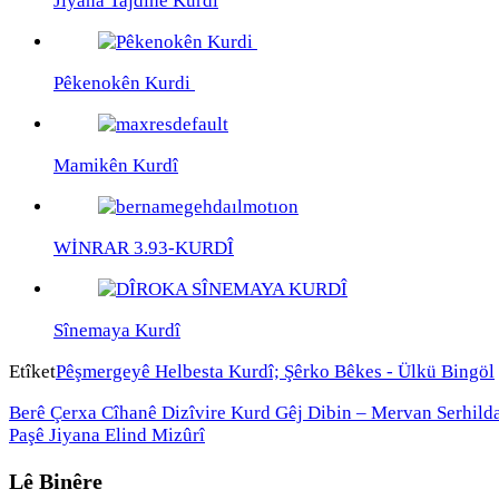
Jiyana Tajdînê Kurdî
Pêkenokên Kurdi
Mamikên Kurdî
WİNRAR 3.93-KURDÎ
Sînemaya Kurdî
Etîket
Pêşmergeyê Helbesta Kurdî; Şêrko Bêkes - Ülkü Bingöl
Berê
Çerxa Cîhanê Dizîvire Kurd Gêj Dibin – Mervan Serhild
Paşê
Jiyana Elind Mizûrî
Lê Binêre