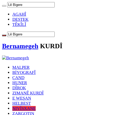
AGAHÎ
DESTEK
TÊKÎLÎ
Bernamegeh
KURDÎ
MALPER
BİYOGRAFÎ
ÇAND
HUNER
DÎROK
ZIMANÊ KURDÎ
E WEŞAN
HELBEST
NIVÎSXANE
ZARGOTIN