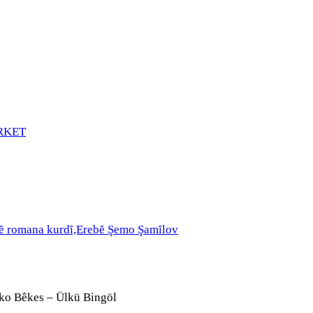
RKET
avȇ romana kurdȋ,Erebȇ Şemo Şamȋlov
ko Bêkes – Ülkü Bingöl