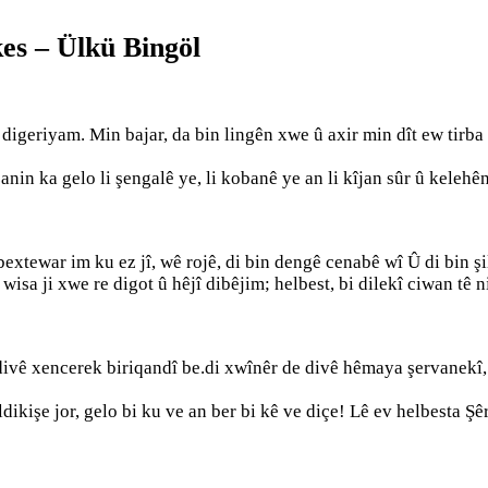
es – Ülkü Bingöl
digeriyam. Min bajar, da bin lingên xwe û axir min dît ew tirba 
zanin ka gelo li şengalê ye, li kobanê ye an li kîjan sûr û keleh
extewar im ku ez jî, wê rojê, di bin dengê cenabê wî Û di bin ş
isa ji xwe re digot û hêjî dibêjim; helbest, bi dilekî ciwan tê 
divê xencerek biriqandî be.di xwînêr de divê hêmaya şervanekî, 
dikişe jor, gelo bi ku ve an ber bi kê ve diçe! Lê ev helbesta Ş