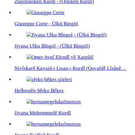
Zûgotinokên Kurdî - (Qinikên Kurdî)
Giuseppe Corte - Ülkü Bingöl
Jiyana Ulku Bîngol - (Ülkü Bingöl)
Nivîskarê Kavaid-i Lisan-ı Kurdî (Qavaîdê Lîsânê…
Helbestên Şêrko Bêkes
Jiyana Muhemmedê Kurdî