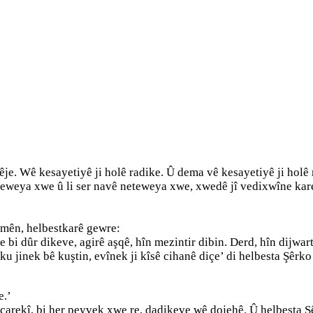
êje. Wê kesayetiyê ji holê radike. Û dema vê kesayetiyê ji holê 
eweya xwe û li ser navê neteweya xwe, xwedê jî vedixwîne kare
imên, helbestkarê gewre:
we bi dûr dikeve, agirê aşqê, hîn mezintir dibin. Derd, hîn dijwart
ku jinek bê kuştin, evînek ji kîsê cihanê diçe’ di helbesta Şêrk
e.’
carekî, bi her peyvek xwe re, dadikeve wê dojehê. Û helbesta Ş