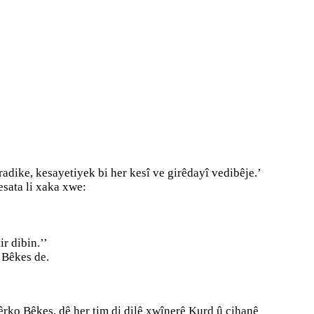
radike, kesayetiyek bi her kesî ve girêdayî vedibêje.’
sata li xaka xwe:
ir dibin.’’
o Bêkes de.
êrko Bêkes, dê her tim di dilê xwînerê Kurd û cihanê