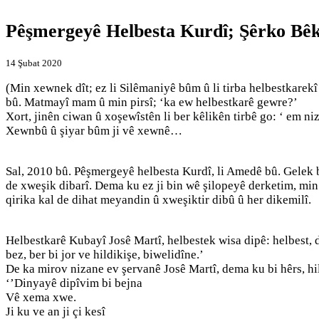
Pêşmergeyê Helbesta Kurdî; Şêrko Bêk
14 Şubat 2020
(Min xewnek dît; ez li Silêmaniyê bûm û li tirba helbestkarekî 
bû. Matmayî mam û min pirsî; ‘ka ew helbestkarê gewre?’
Xort, jinên ciwan û xoşewîstên li ber kêlikên tirbê go: ‘ em ni
Xewnbû û şiyar bûm ji vê xewnê…
Sal, 2010 bû. Pêşmergeyê helbesta Kurdî, li Amedê bû. Gelek b
de xweşik dibarî. Dema ku ez ji bin wê şilopeyê derketim, min w
qirika kal de dihat meyandin û xweşiktir dibû û her dikemilî.
Helbestkarê Kubayî Josê Martî, helbestek wisa dipê: helbest, 
bez, ber bi jor ve hildikişe, biwelidîne.’
De ka mirov nizane ev şervanê Josê Martî, dema ku bi hêrs, hil
‘’Dinyayê dipîvim bi bejna
Vê xema xwe.
Ji ku ve an ji çi kesî