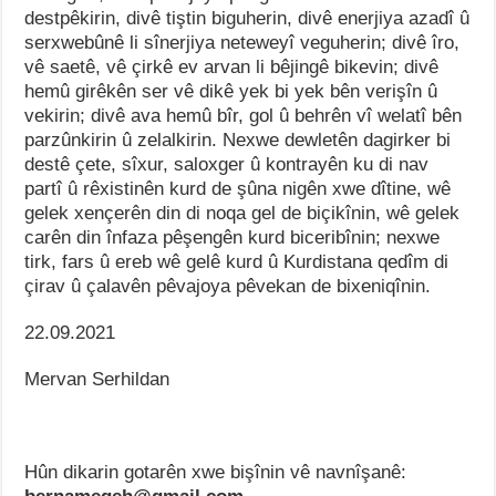
destpêkirin, divê tiştin biguherin, divê enerjiya azadî û
serxwebûnê li sînerjiya neteweyî veguherin; divê îro,
vê saetê, vê çirkê ev arvan li bêjingê bikevin; divê
hemû girêkên ser vê dikê yek bi yek bên verişîn û
vekirin; divê ava hemû bîr, gol û behrên vî welatî bên
parzûnkirin û zelalkirin. Nexwe dewletên dagirker bi
destê çete, sîxur, saloxger û kontrayên ku di nav
partî û rêxistinên kurd de şûna nigên xwe dîtine, wê
gelek xençerên din di noqa gel de biçikînin, wê gelek
carên din înfaza pêşengên kurd biceribînin; nexwe
tirk, fars û ereb wê gelê kurd û Kurdistana qedîm di
çirav û çalavên pêvajoya pêvekan de bixeniqînin.
22.09.2021
Mervan Serhildan
Hûn dikarin gotarên xwe bişînin vê navnîşanê: