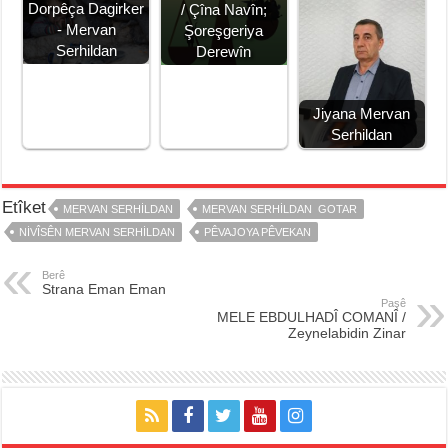
Dorpêça Dagirker
/ Çîna Navîn;
- Mervan
Şoreşgeriya
Serhildan
Derewîn
Jiyana Mervan
Serhildan
Etîket
MERVAN SERHILDAN
MERVAN SERHILDAN GOTAR
NIVÎSÊN MERVAN SERHILDAN
PÊVAJOYA PÊVEKAN
Berê
Strana Eman Eman
Paşê
MELE EBDULHADÎ COMANÎ /
Zeynelabidin Zinar