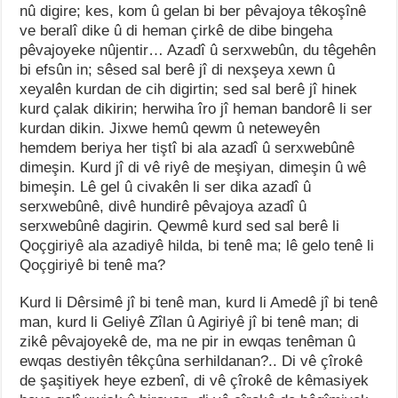
nû digire; kes, kom û gelan bi ber pêvajoya têkoşînê
ve beralî dike û di heman çirkê de dibe bingeha
pêvajoyeke nûjentir… Azadî û serxwebûn, du têgehên
bi efsûn in; sêsed sal berê jî di nexşeya xewn û
xeyalên kurdan de cih digirtin; sed sal berê jî hinek
kurd çalak dikirin; herwiha îro jî heman bandorê li ser
kurdan dikin. Jixwe hemû qewm û neteweyên
hemdem beriya her tiştî bi ala azadî û serxwebûnê
dimeşin. Kurd jî di vê riyê de meşiyan, dimeşin û wê
bimeşin. Lê gel û civakên li ser dika azadî û
serxwebûnê, divê hundirê pêvajoya azadî û
serxwebûnê dagirin. Qewmê kurd sed sal berê li
Qoçgiriyê ala azadiyê hilda, bi tenê ma; lê gelo tenê li
Qoçgiriyê bi tenê ma?
Kurd li Dêrsimê jî bi tenê man, kurd li Amedê jî bi tenê
man, kurd li Geliyê Zîlan û Agiriyê jî bi tenê man; di
zikê pêvajoyekê de, ma ne pir in ewqas tenêman û
ewqas destiyên têkçûna serhildanan?.. Di vê çîrokê
de şaşitiyek heye ezbenî, di vê çîrokê de kêmasiyek