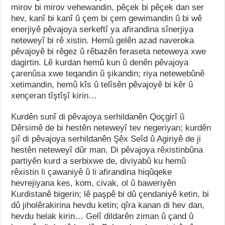
mirov bi mirov vehewandin, pêçek bi pêçek dan ser
hev, kanî bi kanî û çem bi çem gewimandin û bi wê
enerjiyê pêvajoya serkeftî ya afirandina sînerjiya
neteweyî bi rê xistin. Hemû gelên azad naveroka
pêvajoyê bi rêgez û rêbazên feraseta neteweya xwe
dagirtin. Lê kurdan hemû kun û denên pêvajoya
çarenûsa xwe teqandin û şikandin; riya netewebûnê
xetimandin, hemû kîs û telîsên pêvajoyê bi kêr û
xençeran tîştîşî kirin…
Kurdên sunî di pêvajoya serhildanên Qoçgirî û
Dêrsimê de bi hestên neteweyî tev negeriyan; kurdên
şiî di pêvajoya serhildanên Şêx Seîd û Agiriyê de ji
hestên neteweyî dûr man. Di pêvajoya rêxistinbûna
partiyên kurd a serbixwe de, diviyabû ku hemû
rêxistin li çawaniyê û li afirandina hiqûqeke
hevrejiyana kes, kom, civak, ol û baweriyên
Kurdistanê bigerin; lê paşpê bi dû çendaniyê ketin, bi
dû jiholêrakirina hevdu ketin; qîra kanan di hev dan,
hevdu helak kirin… Gelî dildarên ziman û çand û