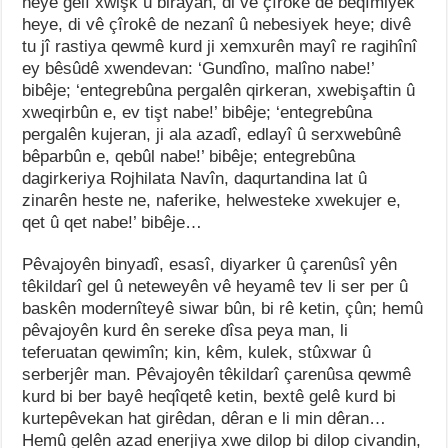
heye gelî xwişk û birayan, di vê çîrokê de bêqîmiyek
heye, di vê çîrokê de nezanî û nebesiyek heye; divê
tu jî rastiya qewmê kurd ji xemxurên mayî re ragihînî
ey bêsûdê xwendevan: ‘Gundîno, malîno nabe!’
bibêje; ‘entegrebûna pergalên qirkeran, xwebişaftin û
xweqirbûn e, ev tişt nabe!’ bibêje; ‘entegrebûna
pergalên kujeran, ji ala azadî, edlayî û serxwebûnê
bêparbûn e, qebûl nabe!’ bibêje; entegrebûna
dagirkeriya Rojhilata Navîn, daqurtandina lat û
zinarên heste ne, naferike, helwesteke xwekujer e,
qet û qet nabe!’ bibêje…
Pêvajoyên binyadî, esasî, diyarker û çarenûsî yên
têkildarî gel û neteweyên vê heyamê tev li ser per û
baskên modernîteyê siwar bûn, bi rê ketin, çûn; hemû
pêvajoyên kurd ên sereke dîsa peya man, li
teferuatan qewimîn; kin, kêm, kulek, stûxwar û
serberjêr man. Pêvajoyên têkildarî çarenûsa qewmê
kurd bi ber bayê heqîqetê ketin, bextê gelê kurd bi
kurtepêvekan hat girêdan, dêran e li min dêran…
Hemû gelên azad enerjiya xwe dilop bi dilop civandin,