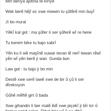
Min bêriya ajotina te kiriye
Wek berê hêjî ez xwe miewin tu şûfêrê min buyî
Ji bo mural
Yêkî kal got : ma şûfer li ser şûferê wî re hene
Tu kerem bike tu bajo sabrî
Yên ku li wê maşînê suwar tevan lê nerî tewan rêwî
yên wî yên berê ji wan Gunda bun
Law got : tu bajo ji bo min
Destê xwe serê lawê xwe de bir û çû li ser
dîreksiyon
Gûhê mêftê girt û bada
Xwe gihandin li ber malê êdî xwe piçekî ji bîr kir û