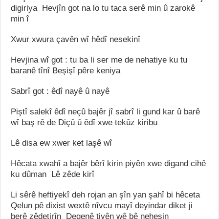
digiriya Hevjîn got na lo tu taca serê min û zarokê
min î
Xwur xwura çavên wî hêdî nesekinî
Hevjina wî got : tu ba li ser me de nehatiye ku tu
baranê tînî Beşişî pêre keniya
Sabrî got : êdî nayê û nayê
Piştî salekî êdî neçû bajêr jî sabrî li gund kar û barê
wî baş rê de Diçû û êdî xwe tekûz kiribu
Lê disa ew xwer ket laşê wî
Hêcata xwahî a bajêr bêrî kirin piyên xwe digand cihê
ku dûman Lê zêde kirî
Li sêrê heftiyekî deh rojan an şîn yan şahî bi hêceta
Qelun pê dixist wextê nîvcu mayî deyindar diket ji
berê zêdetirîn Deqenê tiyên wê bê nehesin