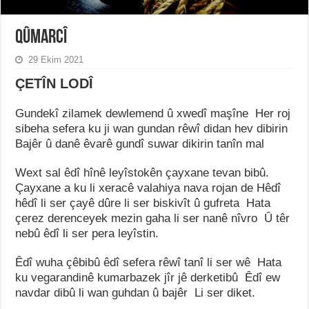
QÛMARCÎ
29 Ekim 2021
ÇETÎN LODÎ
Gundekî zilamek dewlemend û xwedî maşîne Her roj
sibeha
sefera ku ji wan gundan rêwî didan hev dibirin
Bajêr û danê êvarê gundî suwar dikirin tanîn mal
Wext sal êdî hînê leyîstokên çayxane tevan bibû.
Çayxane a ku li xeracê valahiya nava rojan de Hêdî
hêdî li ser çayê dûre li ser biskivît û gufreta Hata
çerez derenceyek mezin gaha li ser nanê nîvro Û têr
nebû êdî li ser pera leyîstin.
Êdî wuha çêbibû êdî sefera rêwî tanî li ser wê Hata
ku vegarandinê kumarbazek jîr jê derketibû Êdî ew
navdar dibû li wan guhdan û bajêr Li ser diket.