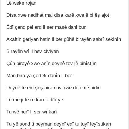
Lê weke rojan
Dîsa xwe nedihat mal disa karê xwe ê bi êş ajot
Êdî çend pel erd li ser masê dani bun
Axaftin geriyan hatin li ber gûhê birayên sabrî sekinîn
Birayên wî li hev civiyan
Çûn birayê xwe anîn deynê tev jê bihîst in
Man bira ya şertek danîn li ber
Deynê te em şeş bira nav xwe de emê bidin
Lê me ji te re karek dîtî ye
Tu wê herî li ser wî karî
Tu yê sond û peyman deynî êdî tu tuyî leyîstikan