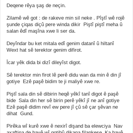
Deqene rêya şaş de neçin.
Zilamê wê got : de rakeve min sil neke . Pîştî wê rojê
şunde çiqas diçû pere winda dikir Piştî piştî meha û
salan êdî maşîna xwe li ser da.
Deyîndar bu ket mitala edî genim datanî û hiltanî
Wext hat sê terektor genim difirot.
Îcar yêk dida bi dizî dileyîst digot.
Sê terektor min firot lê perê didu wan da min ê din jî
gotiye Ezê paşê bidim te ji maliyê xwe re.
Piştî sala din sê dibirin heqê yêkî tanî digot ê paşê
bide Sala din her sê birin perê yêkî jî ne anî gotiye
Ezê paşê didim revî ew pere jî çû sê çar şêvan ne
dihat Gund.
Pirêka wî kurê xwe ê nexirî dişand ba elewciya Nav
axaftina de bavê wî gotibû dikana filankese Ka bavê