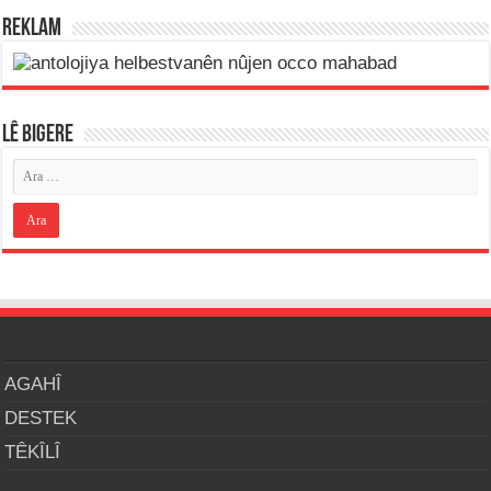
REKLAM
LÊ BIGERE
AGAHÎ
DESTEK
TÊKÎLÎ