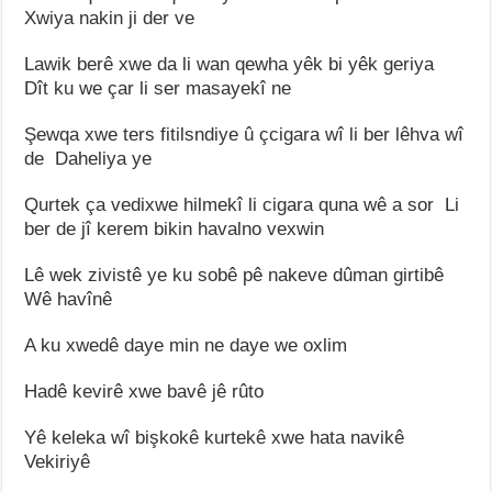
Xwiya nakin ji der ve
Lawik berê xwe da li wan qewha yêk bi yêk geriya
Dît ku we çar li ser masayekî ne
Şewqa xwe ters fitilsndiye û çcigara wî li ber lêhva wî
de Daheliya ye
Qurtek ça vedixwe hilmekî li cigara quna wê a sor Li
ber de jî kerem bikin havalno vexwin
Lê wek zivistê ye ku sobê pê nakeve dûman girtibê
Wê havînê
A ku xwedê daye min ne daye we oxlim
Hadê kevirê xwe bavê jê rûto
Yê keleka wî bişkokê kurtekê xwe hata navikê
Vekiriyê