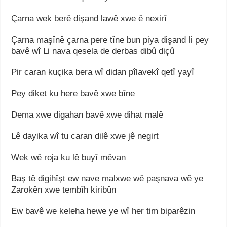
Çarna wek berê dişand lawê xwe ê nexirî
Çarna maşînê çarna pere tîne bun piya dişand li pey
bavê wî Li nava qesela de derbas dibû diçû
Pir caran kuçika bera wî didan pîlavekî qetî yayî
Pey diket ku here bavê xwe bîne
Dema xwe digahan bavê xwe dihat malê
Lê dayika wî tu caran dilê xwe jê negirt
Wek wê roja ku lê buyî mêvan
Baş tê digihîşt ew nave malxwe wê paşnava wê ye
Zarokên xwe tembîh kiribûn
Ew bavê we keleha hewe ye wî her tim biparêzin