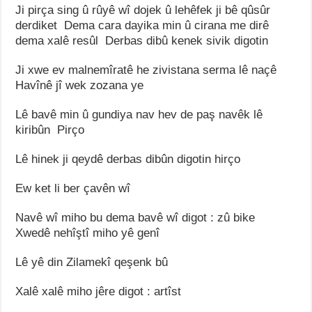
Ji pirça sing û rûyê wî dojek û lehêfek ji bê qûsûr
derdiket Dema cara dayika min û cirana me dirê
dema xalê resûl Derbas dibû kenek sivik digotin
Ji xwe ev malnemîratê he zivistana serma lê naçê
Havînê jî wek zozana ye
Lê bavê min û gundiya nav hev de paş navêk lê
kiribûn Pirço
Lê hinek ji qeydê derbas dibûn digotin hirço
Ew ket li ber çavên wî
Navê wî miho bu dema bavê wî digot : zû bike
Xwedê nehîştî miho yê genî
Lê yê din Zilamekî qeşenk bû
Xalê xalê miho jêre digot : artîst