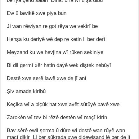
beriya çend salan Dihat bira wî û şa dibû
Ew û lawikê xwe piya bun
Ji wan rêwiyan re got rêya we vekirî be
Hehşa ku deriyê wê dep re ketin li ber derî
Meyzand ku we hevjina wî rûken sekiniye
Bi dil germî xêr hatin dayê wek diştek nebûyî
Destê xwe serê lawê xwe de jî anî
Şiv amade kiribû
Keçika wî a piçûk hat xwe avêt sûtûyê bavê xwe
Zarokên wî tev bi rêzê destên wî maçî kirin
Bav sêrê ewil şerma û dûre wî destê wan rûyê wan
maçî dikir Li ber sûkrada xwe didewisand lê ber de jî