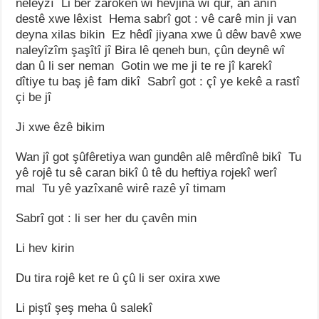
neleyzî Li ber zarokên wî hevjina wî qur, an anîn
destê xwe lêxist Hema sabrî got : vê carê min ji van
deyna xilas bikin Ez hêdî jiyana xwe û dêw bavê xwe
naleyîzîm şaşîtî jî Bira lê qeneh bun, çûn deynê wî
dan û li ser neman Gotin we me ji te re jî karekî
dîtiye tu baş jê fam dikî Sabrî got : çî ye kekê a rastî
çi be jî
Ji xwe êzê bikim
Wan jî got şûfêretiya wan gundên alê mêrdînê bikî Tu
yê rojê tu sê caran bikî û tê du heftiya rojekî werî
mal Tu yê yazîxanê wirê razê yî timam
Sabrî got : li ser her du çavên min
Li hev kirin
Du tira rojê ket re û çû li ser oxira xwe
Li piştî şeş meha û salekî