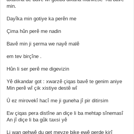
min.
Dayîka min gotiye ka perên me
Çima hûn perê me nadin
Bavê min ji şerma we nayê malê
em tev birçîne .
Hûn li ser perê me digevizin
Yê dikandar got : xwarzê çiqas bavê te genim aniye
Min perê wî çik xistiye destê wî
Û ez mirovekî hacî me ji guneha jî pir ditirsim
Ew çiqas pera distîne an diçe li ba mehtap sînemasî
An jî diçe li ba gûk taxsi yê
Li wan qehwê du qet meyze bike ewê perde kirî