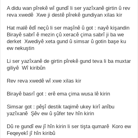
A didu wan pîrekê wî gundî li ser yazîxanê girtin û rev
reva xwedê Xwe ji destê pîrekê gundiyan xilas kir
Hat malê êdî neçû li ser maşînê û got : nayê kişandin
Birayê sabrî ê mezin çû xeracê çima sabrî ji ba we
derket Xwediyê xeta gund û simsar û gotin başe ku
ew nekuştin
Li ser yazîxanê de girtin pîrekê gund teva li ba muxtar
giliyê Wî kiribûn
Rev reva xwedê wî xwe xilas kir
Birayê basrî got : erê ema çima wusa lê kirin
Simsar got : pêşî destik taqimê ukey kirî anîbu
yazîxanê Şêv ew û şûfer tev hîn kirin
Dû re gundî ew jî hîn kirin li ser tişta qumarê Koro ew
Feqeyekî jî hîn kiribû