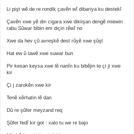
Li pişt wê de re rondik çavên wî dibariya ku destekî
Çavên xwe yê din cigara xwe dikiişan dengê miewin
rabu Sûwar bibin em diçin rêwî no
Xwe da hev çû avreşkê dest rûyê xwe şûşt
Hat ew û lawê xwe suwar bun
Pir kesan keysa xwe lê nanîn ku bibêjin te çi ji xwe
kir
Çi j zarokên xwe kir
Tenê xêrhatin lê dan
Dû re şûfer meyzand req
Şûfer fedî kir got : xalo tu we re bajo