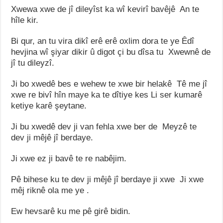
Xwewa xwe de jî dileyîst ka wî kevirî bavêjê An te
hîle kir.
Bi qur, an tu vira dikî erê erê oxlim dora te ye Êdî
hevjina wî şiyar dikir û digot çi bu dîsa tu Xwewnê de
jî tu dileyzî.
Ji bo xwedê bes e wehew te xwe bir helakê Tê me jî
xwe re bivî hîn maye ka te dîtiye kes Li ser kumarê
ketiye karê şeytane.
Ji bu xwedê dev ji van fehla xwe ber de Meyzê te
dev ji mêjê jî berdaye.
Ji xwe ez ji bavê te re nabêjim.
Pê bihese ku te dev ji mêjê jî berdaye ji xwe Ji xwe
mêj riknê ola me ye .
Ew hevsarê ku me pê girê bidin.