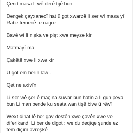
Çend masa li wê derê tijê bun
Dengek çayxanecî hat û got xwarzê li ser wî masa yî
Rabe temenê te nagre
Bavê wî li nişka ve pişt xwe meyze kir
Matmayî ma
Çakêtê xwe li xwe kir
Û got em herin law .
Qet ne axivîn
Li ser wê şer ê maçina suwar bun hatin a li gun peya
bun Li man bende ku seata wan tişê bive û rêwî
Wext dihat lê her gav destên xwe çavên xwe ve
diferikand Li ber de digot : we du deqîqe şunde ez
tem diçim avreşkê