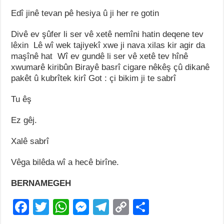
Edî jinê tevan pê hesiya û ji her re gotin
Divê ev şûfer li ser vê xetê nemîni hatin deqene tev
lêxin Lê wî wek tajiyekî xwe ji nava xilas kir agir da
maşînê hat Wî ev gundê li ser vê xetê tev hînê
xwumarê kiribûn Birayê basrî cigare nêkêş çû dikanê
pakêt û kubrîtek kirî Got : çi bikim ji te sabrî
Tu êş
Ez gêj.
Xalê sabrî
Vêga bilêda wî a hecê birîne.
BERNAMEGEH
F
T
W
M
T
C
S
a
wi
h
e
el
o
h