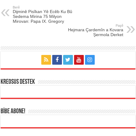
Berê
Dijminê Pisîkan Yê Ecêb Ku Bû
Sedema Mirina 75 Milyon
Mirovan: Papa IX. Gregory
Paşê
Hejmara Çardemîn a Kovara
Şermola Derket
KREOSUS DESTEK
BİBE ABONE!