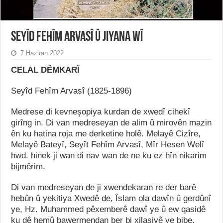
Seyîd Fehîm Arvasî û Jiyana Wî
7 Haziran 2022
CELAL DÊMKARÎ
Seyîd Fehîm Arvasî (1825-1896)
Medrese di kevneşopiya kurdan de xwedî cihekî
girîng in. Di van medreseyan de alim û mirovên mazin
ên ku hatina roja me derketine holê. Melayê Cizîre,
Melayê Bateyî, Seyît Fehîm Arvasî, Mîr Hesen Welî
hwd. hinek ji wan di nav wan de ne ku ez hîn nikarim
bijmêrim.
Di van medreseyan de ji xwendekaran re der barê
hebûn û yekitiya Xwedê de, Îslam ola dawîn û gerdûnî
ye, Hz. Muhammed pêxemberê dawî ye û ew qasidê
ku dê hemû bawermendan ber bi xilasiyê ve bibe,