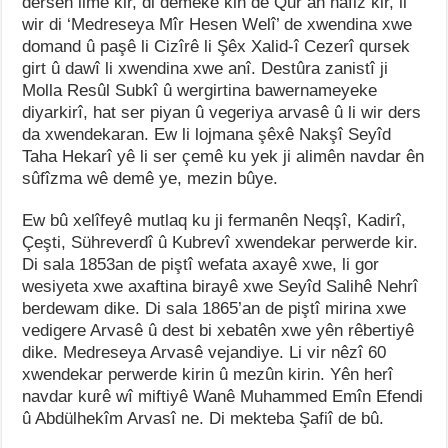
dersên ilmê kir, di demeke kin de Qur’an hafiz kir, li
wir di ‘Medreseya Mîr Hesen Welî’ de xwendina xwe
domand û paşê li Cizîrê li Şêx Xalid-î Cezerî qursek
girt û dawî li xwendina xwe anî. Destûra zanistî ji
Molla Resûl Subkî û wergirtina bawernameyeke
diyarkirî, hat ser piyan û vegeriya arvasê û li wir ders
da xwendekaran. Ew li lojmana şêxê Nakşî Seyîd
Taha Hekarî yê li ser çemê ku yek ji alimên navdar ên
sûfîzma wê demê ye, mezin bûye.
Ew bû xelîfeyê mutlaq ku ji fermanên Neqşî, Kadirî,
Çeşti, Sühreverdî û Kubrevî xwendekar perwerde kir.
Di sala 1853an de piştî wefata axayê xwe, li gor
wesiyeta xwe axaftina birayê xwe Seyîd Salihê Nehrî
berdewam dike. Di sala 1865’an de piştî mirina xwe
vedigere Arvasê û dest bi xebatên xwe yên rêbertiyê
dike. Medreseya Arvasê vejandiye. Li vir nêzî 60
xwendekar perwerde kirin û mezûn kirin. Yên herî
navdar kurê wî miftiyê Wanê Muhammed Emîn Efendi
û Abdülhekîm Arvasî ne. Di mekteba Şafiî de bû.