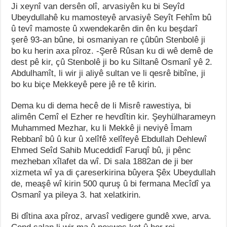
Ji xeynî van dersên olî, arvasiyên ku bi Seyîd
Ubeydullahê ku mamosteyê arvasiyê Seyît Fehîm bû
û tevî mamoste û xwendekarên din ên ku beşdarî
şerê 93-an bûne, bi osmaniyan re çûbûn Stenbolê ji
bo ku herin axa pîroz. -Şerê Rûsan ku di wê demê de
dest pê kir, çû Stenbolê ji bo ku Siltanê Osmanî yê 2.
Abdulhamît, li wir ji aliyê sultan ve li qesrê bibîne, ji
bo ku biçe Mekkeyê pere jê re tê kirin.
Dema ku di dema hecê de li Misrê rawestiya, bi
alimên Cemî el Ezher re hevdîtin kir. Şeyhülharameyn
Muhammed Mezhar, ku li Mekkê ji neviyê Îmam
Rebbanî bû û kur û xelîfê xelîfeyê Ebdullah Dehlewî
Ehmed Seîd Sahib Muceddidî Faruqî bû, ji pênc
mezheban xîlafet da wî. Di sala 1882an de ji ber
xizmeta wî ya di çareserkirina bûyera Şêx Ubeydullah
de, meaşê wî kirin 500 quruş û bi fermana Mecîdî ya
Osmanî ya pileya 3. hat xelatkirin.
Bi dîtina axa pîroz, arvasî vedigere gundê xwe, arva.