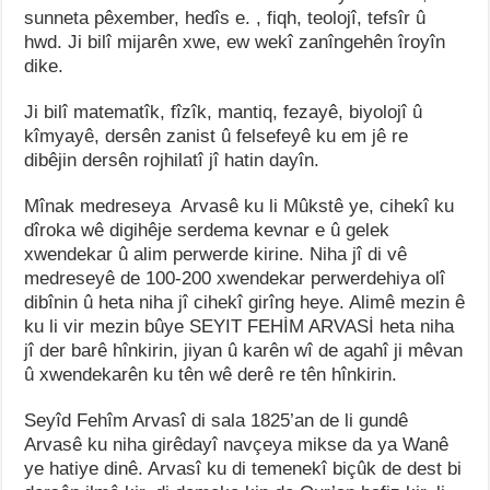
sunneta pêxember, hedîs e. , fiqh, teolojî, tefsîr û
hwd. Ji bilî mijarên xwe, ew wekî zanîngehên îroyîn
dike.
Ji bilî matematîk, fîzîk, mantiq, fezayê, biyolojî û
kîmyayê, dersên zanist û felsefeyê ku em jê re
dibêjin dersên rojhilatî jî hatin dayîn.
Mînak medreseya Arvasê ku li Mûkstê ye, cihekî ku
dîroka wê digihêje serdema kevnar e û gelek
xwendekar û alim perwerde kirine. Niha jî di vê
medreseyê de 100-200 xwendekar perwerdehiya olî
dibînin û heta niha jî cihekî girîng heye. Alimê mezin ê
ku li vir mezin bûye SEYIT FEHİM ARVASİ heta niha
jî der barê hînkirin, jiyan û karên wî de agahî ji mêvan
û xwendekarên ku tên wê derê re tên hînkirin.
Seyîd Fehîm Arvasî di sala 1825’an de li gundê
Arvasê ku niha girêdayî navçeya mikse da ya Wanê
ye hatiye dinê. Arvasî ku di temenekî biçûk de dest bi