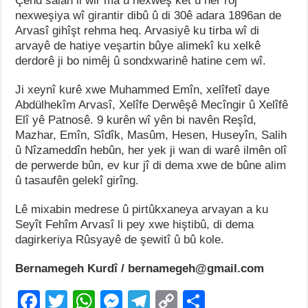
Çend salan li wir ma û nexweş ket û her roj
nexweşiya wî girantir dibû û di 30ê adara 1896an de
Arvasî gihîşt rehma heq. Arvasiyê ku tirba wî di
arvayê de hatiye veşartin bûye alimekî ku xelkê
derdorê ji bo nimêj û sondxwarinê hatine cem wî.
Ji xeynî kurê xwe Muhammed Emîn, xelîfetî daye
Abdülhekîm Arvasî, Xelîfe Derwêşê Mecîngir û Xelîfê
Elî yê Patnosê. 9 kurên wî yên bi navên Reşîd,
Mazhar, Emîn, Sîdîk, Masûm, Hesen, Huseyîn, Salih
û Nîzameddîn hebûn, her yek ji wan di warê ilmên olî
de perwerde bûn, ev kur jî di dema xwe de bûne alim
û tasaufên gelekî girîng.
Lê mixabin medrese û pirtûkxaneya arvayan a ku
Seyît Fehîm Arvasî li pey xwe hiştibû, di dema
dagirkeriya Rûsyayê de şewitî û bû kole.
Bernamegeh Kurdî / bernamegeh@gmail.com
F
T
W
M
T
C
S