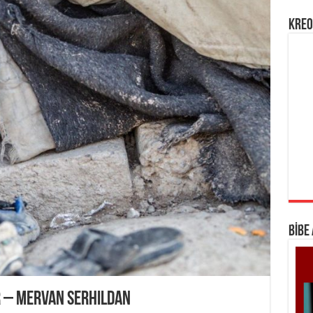
KREO
BİBE
r – Mervan Serhildan