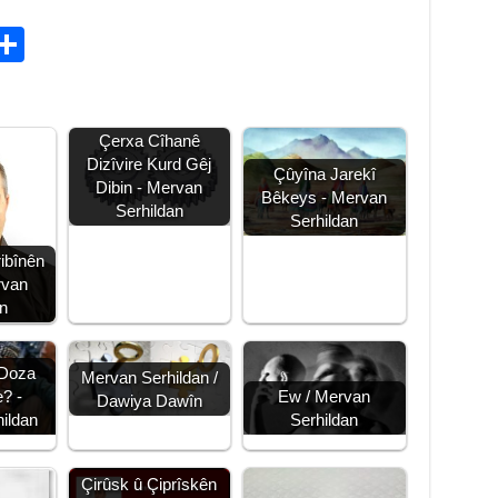
C
S
h
ar
Çerxa Cîhanê
e
Dizîvire Kurd Gêj
Çûyîna Jarekî
i
Dibin - Mervan
Bêkeys - Mervan
Serhildan
Serhildan
ibînên
rvan
an
 Doza
Mervan Serhildan /
Ew / Mervan
? -
Dawiya Dawîn
Serhildan
ildan
Çirûsk û Çiprîskên