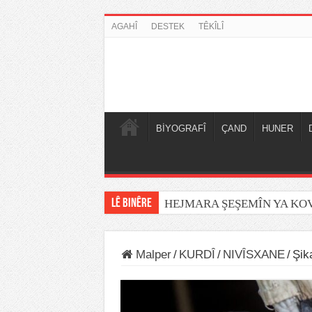
AGAHÎ
DESTEK
TÊKÎLÎ
BİYOGRAFÎ
ÇAND
HUNER
LÊ BINÊRE
HEJMARA ŞEŞEMÎN YA K
Malper
/
KURDÎ
/
NIVÎSXANE
/
Şik