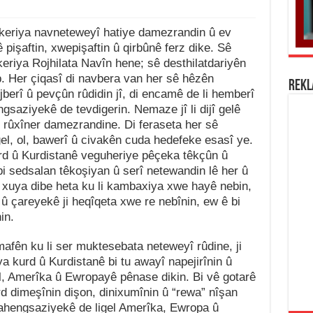
rkeriya navneteweyî hatiye damezrandin û ev
 pişaftin, xwepişaftin û qirbûnê ferz dike. Sê
eriya Rojhilata Navîn hene; sê desthilatdariyên
b. Her çiqasî di navbera van her sê hêzên
REK
berî û pevçûn rûdidin jî, di encamê de li hemberî
gsaziyekê de tevdigerin. Nemaze jî li dijî gelê
 rûxîner damezrandine. Di feraseta her sê
 gel, ol, bawerî û civakên cuda hedefeke esasî ye.
urd û Kurdistanê veguheriye pêçeka têkçûn û
i sedsalan têkoşiyan û serî netewandin lê her û
ha xuya dibe heta ku li kambaxiya xwe hayê nebin,
û çareyekê ji heqîqeta xwe re nebînin, ew ê bi
in.
afên ku li ser muktesebata neteweyî rûdine, ji
a kurd û Kurdistanê bi tu awayî napejirînin û
îl, Amerîka û Ewropayê pênase dikin. Bi vê gotarê
urd dimeşînin dişon, dinixumînin û “rewa” nîşan
 ahengsaziyekê de ligel Amerîka, Ewropa û