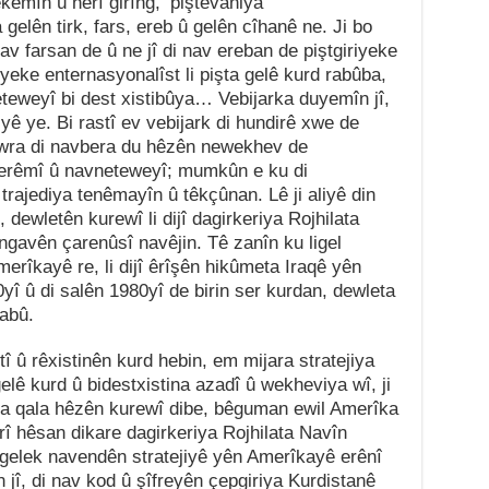
kemîn û herî girîng, ‘piştevaniya
 gelên tirk, fars, ereb û gelên cîhanê ne. Ji bo
av farsan de û ne jî di nav ereban de piştgiriyeke
yeke enternasyonalîst li pişta gelê kurd rabûba,
teweyî bi dest xistibûya… Vebijarka duyemîn jî,
iyê ye. Bi rastî ev vebijark di hundirê xwe de
ewra di navbera du hêzên newekhev de
 herêmî û navneteweyî; mumkûn e ku di
rajediya tenêmayîn û têkçûnan. Lê ji aliyê din
, dewletên kurewî li dijî dagirkeriya Rojhilata
gavên çarenûsî navêjin. Tê zanîn ku ligel
erîkayê re, li dijî êrîşên hikûmeta Iraqê yên
yî û di salên 1980yî de birin ser kurdan, dewleta
abû.
tî û rêxistinên kurd hebin, em mijara stratejiya
lê kurd û bidestxistina azadî û wekheviya wî, ji
ema qala hêzên kurewî dibe, bêguman ewil Amerîka
rî hêsan dikare dagirkeriya Rojhilata Navîn
 gelek navendên stratejiyê yên Amerîkayê erênî
jî, di nav kod û şîfreyên çepgiriya Kurdistanê