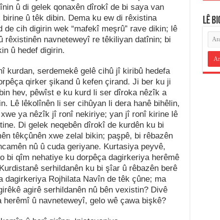
tînin û di gelek qonaxên dîrokî de bi saya van
 birine û têk dibin. Dema ku ew di rêxistina
LÊ B
e cih digirin wek “mafekî meşrû” rave dikin; lê
rêxistinên navneteweyî re têkiliyan datînin; bi
in û hedef digirin.
nî kurdan, serdemekê gelê cihû jî kiribû hedefa
pêça qirker şikand û kefen çirand. Ji ber ku ji
in hev, pêwîst e ku kurd li ser dîroka nêzîk a
n. Lê lêkolînên li ser cihûyan li dera hanê bihêlin,
we ya nêzîk jî ronî nekiriye; yan jî ronî kirine lê
rtine. Di gelek neqebên dîrokî de kurdên ku bi
mên têkçûnên xwe zelal bikin; paşpê, bi rêbazên
encamên nû û cuda geriyane. Kurtasiya peyvê,
ro bi qîm nehatiye ku dorpêça dagirkeriya herêmê
urdistanê serhildanên ku bi şîar û rêbazên berê
a dagirkeriya Rojhilata Navîn de têk çûne; ma
girêkê agirê serhildanên nû bên vexistin? Divê
 a herêmî û navneteweyî, gelo wê çawa bişkê?