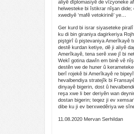
aliyê dîplomasiyê de vîzyoneke af
helwesteke bi îstikrar nîşan did
xwediyê ‘mafê vetokirinê’ ye…
Ger kurd bi israr siyaseteke pira
ku di bin giraniya dagirkeriya Rojh
piştgirî û piştevaniya Amerîkayê 
destê kurdan ketiye, dê ji aliyê d
Amerîkayê, tena serê xwe jî bi ne
Wekî gotina dawîn em binê vê nîş
destên we de huner û kerameteke d
berî rojekê bi Amerîkayê re bipey
hevalbendiya stratejîk bi Fransayê r
dinyayê bigerin, dost û hevalbendê
reşa xwe li ber deriyên wan deyni
dostan bigerin; teqez ji ev xemsar
dibe ku ji ev berxwedêriya we sîn
11.08.2020 Mervan Serhild