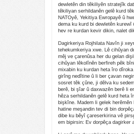
dewletên din têkiliyên stratejîk da
têkiliyan serhildanên gelê kurd têk
NATOyê, Yekitiya Ewropayê û hwd d
dema ku kurd bi dewletên kurewî û 
hev re kurdan kevir dikin, nalet dik
Dagirkeriya Rojhilata Navîn ji xey
tehekumkeriya xwe. Lê cihûyan dor
mêj ve çarenûsa her du gelan dişib
cihûyan lêkolînên berfireh pêk bîni
mixabin ku kurdan heta îro dîroka x
girîng nedîtine û li ber çavan negi
sosret têk çûne, ji dêlva ku sede
berê, bi şîar û daxwazên berê li 
hêza serhildanên gelê kurd heta î
bişkîne. Madem li gelek herêmên K
hatine meşandin tev di bin dorpêç
dibe ku bêyî çareserkirina vê pirs
em bipirsin: Ev dorpêça dagirker