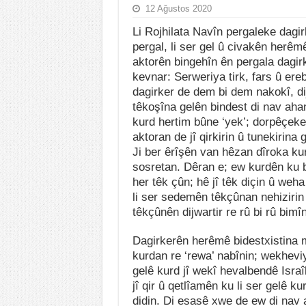
12 Ağustos 2020
Li Rojhilata Navîn pergaleke dagi
pergal, li ser gel û civakên herêmê
aktorên bingehîn ên pergala dagirk
kevnar: Serweriya tirk, fars û ere
dagirker de dem bi dem nakokî, dij
têkoşîna gelên bindest di nav ahan
kurd hertim bûne ‘yek’; dorpêçeke
aktoran de jî qirkirin û tunekirina
Ji ber êrîşên van hêzan dîroka k
sosretan. Dêran e; ew kurdên ku b
her têk çûn; hê jî têk diçin û we
li ser sedemên têkçûnan nehizirin 
têkçûnên dijwartir re rû bi rû bimîn
Dagirkerên herêmê bidestxistina m
kurdan re ‘rewa’ nabînin; wekheviy
gelê kurd jî wekî hevalbendê Isra
jî qir û qetlîamên ku li ser gelê k
didin. Di esasê xwe de ew di nav