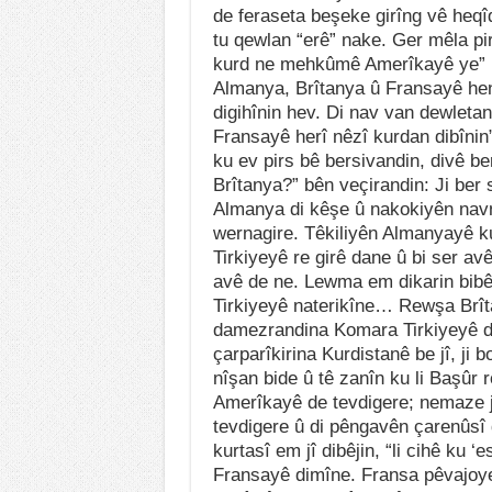
de feraseta beşeke girîng vê heq
tu qewlan “erê” nake. Ger mêla pir
kurd ne mehkûmê Amerîkayê ye” û
Almanya, Brîtanya û Fransayê hen
digihînin hev. Di nav van dewletan 
Fransayê herî nêzî kurdan dibînin”
ku ev pirs bê bersivandin, divê b
Brîtanya?” bên veçirandin: Ji be
Almanya di kêşe û nakokiyên navne
wernagire. Têkiliyên Almanyayê ku
Tirkiyeyê re girê dane û bi ser avê
avê de ne. Lewma em dikarin bibê
Tirkiyeyê naterikîne… Rewşa Brîta
damezrandina Komara Tirkiyeyê de 
çarparîkirina Kurdistanê be jî, ji
nîşan bide û tê zanîn ku li Başûr r
Amerîkayê de tevdigere; nemaze j
tevdigere û di pêngavên çarenûsî 
kurtasî em jî dibêjin, “li cihê ku ‘
Fransayê dimîne. Fransa pêvajoyek