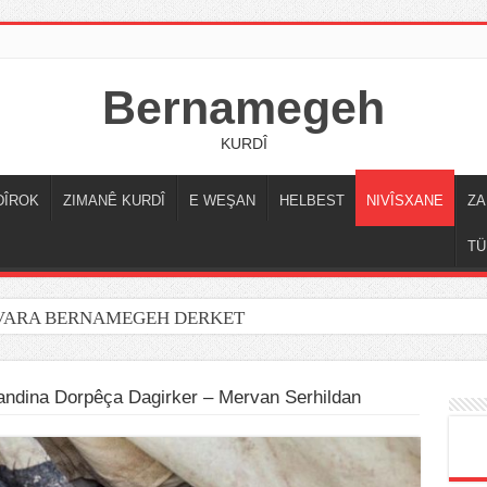
Bernamegeh
KURDÎ
DÎROK
ZIMANÊ KURDÎ
E WEŞAN
HELBEST
NIVÎSXANE
ZA
TÜ
OVARA BERNAMEGEH DERKET
andina Dorpêça Dagirker – Mervan Serhildan