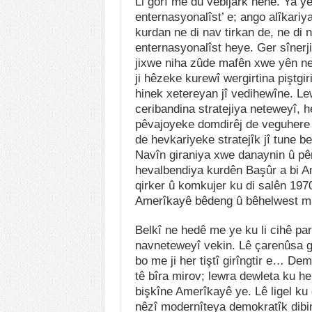
Li gorî me du vebijark hene. Ya ye
enternasyonalîst’ e; ango alîkariya
kurdan ne di nav tirkan de, ne di n
enternasyonalîst heye. Ger sînerji
jixwe niha zûde mafên xwe yên ne
ji hêzeke kurewî wergirtina piştgir
hinek xetereyan jî vedihewîne. L
ceribandina stratejiya neteweyî,
pêvajoyeke domdirêj de veguhere t
de hevkariyeke stratejîk jî tune be
Navîn giraniya xwe danaynin û pên
hevalbendiya kurdên Başûr a bi Am
qirker û komkujer ku di salên 1970
Amerîkayê bêdeng û bêhelwest m
Belkî ne hedê me ye ku li cihê par
navneteweyî vekin. Lê çarenûsa ge
bo me ji her tiştî girîngtir e… D
tê bîra mirov; lewra dewleta ku he
bişkîne Amerîkayê ye. Lê ligel ku
nêzî modernîteya demokratîk dibin 