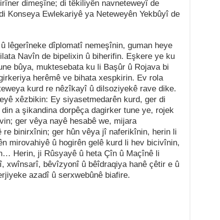
irîner dimeşîne; di têkiliyên navneteweyî de
e; di Konseya Ewlekariyê ya Neteweyên Yekbûyî de
lî û lêgerîneke dîplomatî nemeşînin, guman heye
ilata Navîn de bipelixin û biherifin. Eşkere ye ku
tune bûya, muktesebata ku li Başûr û Rojava bi
agirkeriya herêmê ve bihata xespkirin. Ev rola
teweya kurd re nêzîkayî û dilsoziyekê rave dike.
eyê xêzbikin: Ey siyasetmedarên kurd, ger di
in a şikandina dorpêça dagirker tune ye, rojek
îvin; ger vêya nayê hesabê we, mijara
e binirxînin; ger hûn vêya jî naferikînin, herin li
n mirovahiyê û hogirên gelê kurd li hev bicivînin,
n… Herin, ji Rûsyayê û heta Çîn û Maçînê li
î, xwînsarî, bêvîzyonî û bêîdraqiya hanê çêtir e û
erjiyeke azadî û serxwebûnê biafire.
an