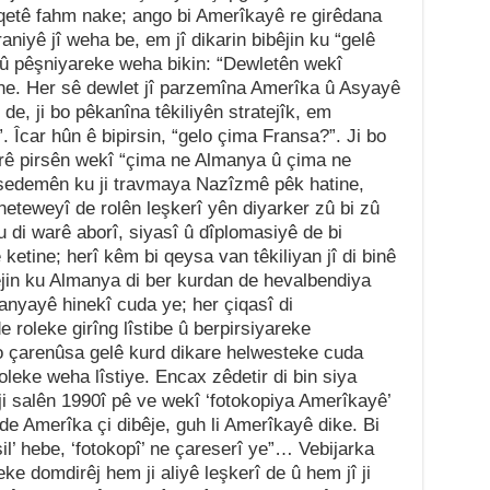
îqetê fahm nake; ango bi Amerîkayê re girêdana
aniyê jî weha be, em jî dikarin bibêjin ku “gelê
 pêşniyareke weha bikin: “Dewletên wekî
e. Her sê dewlet jî parzemîna Amerîka û Asyayê
de, ji bo pêkanîna têkiliyên stratejîk, em
. Îcar hûn ê bipirsin, “gelo çima Fransa?”. Ji bo
erê pirsên wekî “çima ne Almanya û çima ne
r sedemên ku ji travmaya Nazîzmê pêk hatine,
teweyî de rolên leşkerî yên diyarker zû bi zû
 di warê aborî, siyasî û dîplomasiyê de bi
 ketine; herî kêm bi qeysa van têkiliyan jî di binê
jin ku Almanya di ber kurdan de hevalbendiya
nyayê hinekî cuda ye; her çiqasî di
roleke girîng lîstibe û berpirsiyareke
 bo çarenûsa gelê kurd dikare helwesteke cuda
oleke weha lîstiye. Encax zêdetir di bin siya
i salên 1990î pê ve wekî ‘fotokopiya Amerîkayê’
de Amerîka çi dibêje, guh li Amerîkayê dike. Bi
esil’ hebe, ‘fotokopî’ ne çareserî ye”… Vebijarka
e domdirêj hem ji aliyê leşkerî de û hem jî ji