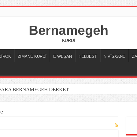
Bernamegeh
KURDÎ
DÎROK
ZIMANÊ KURDÎ
E WEŞAN
HELBEST
NIVÎSXANE
Z
OVARA BERNAMEGEH DERKET
ye