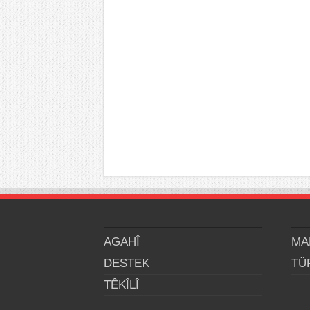
AGAHÎ
MA
DESTEK
TÜ
TÊKÎLÎ