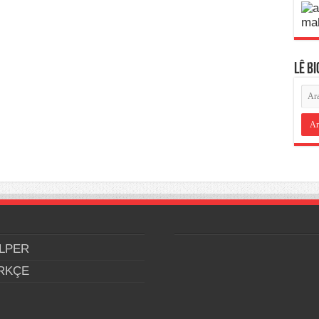
LÊ B
LPER
RKÇE