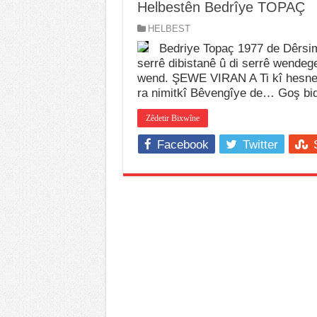
Helbestên Bedrîye TOPAÇ
HELBEST
Bedriye Topaç 1977 de Dêrsi
serrê dibistanê û di serrê wendeg
wend. ŞEWE VIRAN A Ti kî hesnen
ra nimitkî Bêvengîye de… Goş b
Zêdetir Bixwîne
Facebook
Twitter