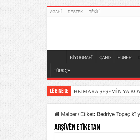
AGAHÎ
DESTEK
TÊKÎLÎ
BİYOGRAFÎ
ÇAND
HUNER
TÜRKÇE
LÊ BINÊRE
HEJMARA ŞEŞEMÎN YA K
Malper
/
Etiket:
Bedriye Topaç kî 
Arşîvên Etîketan