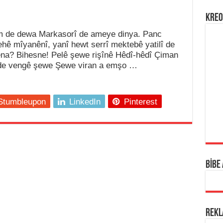
KREO
m de dewa Markasorî de ameye dinya. Panc
ehê mîyanênî, yanî hewt serrî mektebê yatilî de
a? Bihesne! Pelê şewe rişînê Hêdî-hêdî Çiman
ide vengê şewe Şewe viran a emşo …
Stumbleupon
LinkedIn
Pinterest
BİBE
REK