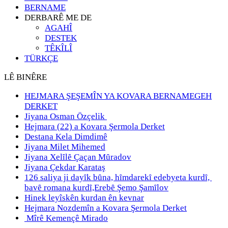
BERNAME
DERBARÊ ME DE
AGAHÎ
DESTEK
TÊKÎLÎ
TÜRKÇE
LÊ BINÊRE
HEJMARA ŞEŞEMÎN YA KOVARA BERNAMEGEH
DERKET
Jiyana Osman Özçelik
Hejmara (22) a Kovara Şermola Derket
Destana Kela Dimdimê
Jiyana Milet Mihemed
Jiyana Xelȋlȇ Çaçan Mȗradov
Jiyana Çekdar Karataş
126 saliya ji dayȋk bȗna, hȋmdarekȋ edebyeta kurdȋ,
bavȇ romana kurdȋ,Erebȇ Şemo Şamȋlov
Hinek leyîskên kurdan ên kevnar
Hejmara Nozdemîn a Kovara Şermola Derket
Mîrê Kemençê Mirado