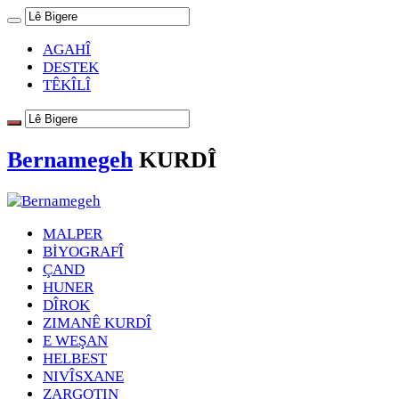
AGAHÎ
DESTEK
TÊKÎLÎ
Bernamegeh
KURDÎ
MALPER
BİYOGRAFÎ
ÇAND
HUNER
DÎROK
ZIMANÊ KURDÎ
E WEŞAN
HELBEST
NIVÎSXANE
ZARGOTIN