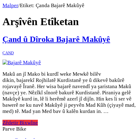
Malper
/
Etiket:
Çanda Bajarê Makûyê
Arşîvên Etîketan
Çand û Dîroka Bajarê Makûyê
ÇAND
Makû an jî Mako bi kurdî weke Mewkê bilêv
dikin, bajarekî Rojhilatê Kurdistanê ye û dikevê bakûrê
rojavayê Îranê. Her wisa bajarê navendî ya şaristana Makû
(navçe) ye. Nêzîkî sînorê bakurê Kurdistanê. Piraniya gelê
Makûyê kurd in, lê li herêmê azerî jî dijîn. Hin kes li ser vê
bawerê ne ku navê Makûyê ji peyvên Mad Kûh (çiyayê mad,
med) tê. Mad yan Med bav û kalên kurdan in. …
Zêdetir Bixwîne
Parve Bike