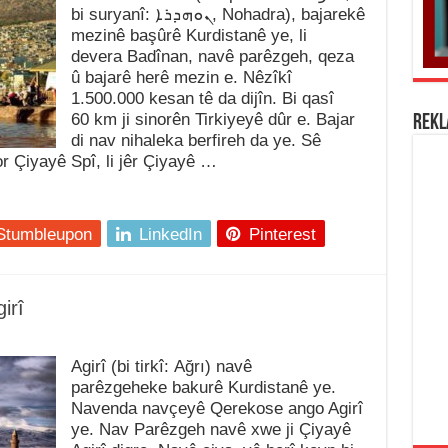
bi suryanî: ܢܘܗܕܪܐ, Nohadra), bajarekê
mezinê başûrê Kurdistanê ye, li
devera Badînan, navê parêzgeh, qeza
û bajarê herê mezin e. Nêzîkî
1.500.000 kesan tê da dijîn. Bi qasî
60 km ji sinorên Tirkiyeyê dûr e. Bajar
REK
di nav nihaleka berfireh da ye. Sê
jor Çiyayê Spî, li jêr Çiyayê …
Stumbleupon
LinkedIn
Pinterest
irî
Agirî (bi tirkî: Ağrı) navê
parêzgeheke bakurê Kurdistanê ye.
Navenda navçeyê Qerekose ango Agirî
ye. Nav Parêzgeh navê xwe ji Çiyayê