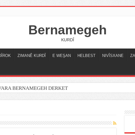
Bernamegeh
KURDÎ
DÎROK
ZIMANÊ KURDÎ
E WEŞAN
HELBEST
NIVÎSXANE
Z
OVARA BERNAMEGEH DERKET