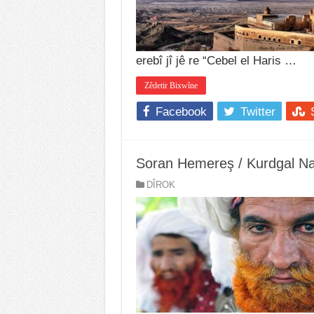
erebî jî jê re “Cebel el Haris …
Zêdetir Bixwîne
Facebook
Twitter
Soran Hemereş / Kurdgal N
DÎROK