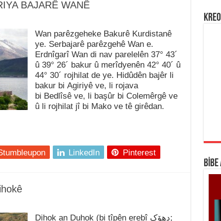
RIYA BAJARÊ WANÊ
KREO
Wan parêzgeheke Bakurê Kurdistanê
ye. Serbajarê parêzgehê Wan e.
Erdnîgarî Wan di nav parelelên 37° 43´
û 39° 26´ bakur û merîdyenên 42° 40´ û
44° 30´ rojhilat de ye. Hidûdên bajêr li
bakur bi Agiriyê ve, li rojava
bi Bedlîsê ve, li başûr bi Colemêrgê ve
û li rojhilat jî bi Mako ve tê girêdan.
Stumbleupon
LinkedIn
Pinterest
BİBE
ihokê
Dihok an Duhok (bi tîpên erebî دهۆک;