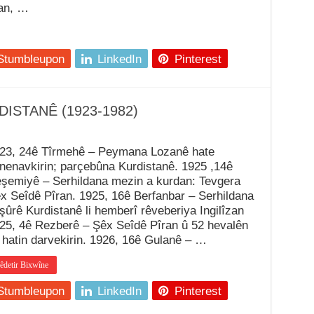
dan, …
Stumbleupon
LinkedIn
Pinterest
ISTANÊ (1923-1982)
23, 24ê Tîrmehê – Peymana Lozanê hate
nenavkirin; parçebûna Kurdistanê. 1925 ,14ê
şemiyê – Serhildana mezin a kurdan: Tevgera
x Seîdê Pîran. 1925, 16ê Berfanbar – Serhildana
şûrê Kurdistanê li hemberî rêveberiya Ingilîzan
25, 4ê Rezberê – Şêx Seîdê Pîran û 52 hevalên
 hatin darvekirin. 1926, 16ê Gulanê – …
êdetir Bixwîne
Stumbleupon
LinkedIn
Pinterest