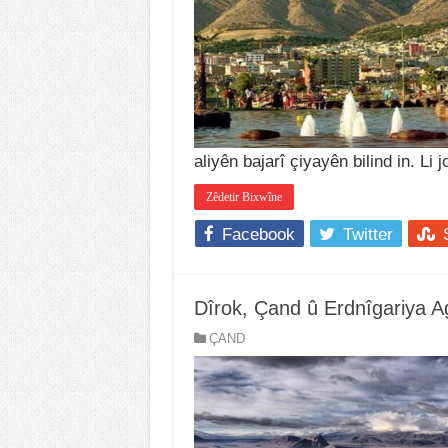
aliyên bajarî çiyayên bilind in. Li 
Zêdetir Bixwîne
Facebook
Twitter
Dîrok, Çand û Erdnîgariya Ag
ÇAND