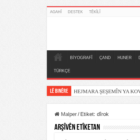
AGAHÎ
DESTEK
TÊKÎLÎ
BİYOGRAFÎ
ÇAND
HUNER
TÜRKÇE
LÊ BINÊRE
HEJMARA ŞEŞEMÎN YA K
Malper
/
Etiket:
dîrok
Arşîvên Etîketan