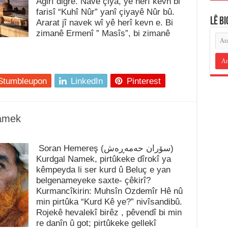
Agirî digre. Navê çiya, yê herî kevn bi
farisî “Kuhî Nûr” yanî çiyayê Nûr bû.
LÊ B
Ararat jî navek wî yê herî kevn e. Bi
zimanê Ermenî ” Masîs”, bi zimanê
Stumbleupon
LinkedIn
Pinterest
amek
Soran Hemereş (سۆران حەمەڕەش)
Kurdgal Namek, pirtûkeke dîrokî ya
kêmpeyda li ser kurd û Beluç e yan
belgenameyeke saxte- çêkirî?
Kurmancîkirin: Muhsîn Ozdemîr Hê nû
min pirtûka “Kurd Kê ye?” nivîsandibû.
Rojekê hevalekî birêz , pêvendî bi min
re danîn û got; pirtûkeke gellekî