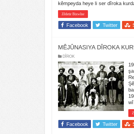
kêmpeyda heye li ser dîroka kur
Zêdetir Bixwîne
Facebook
Twitter
MÊJÛNASIYA DÎROKA KURD
DÎROK
19
şa
Re
Şê
ba
19
wî
Z
Facebook
Twitter