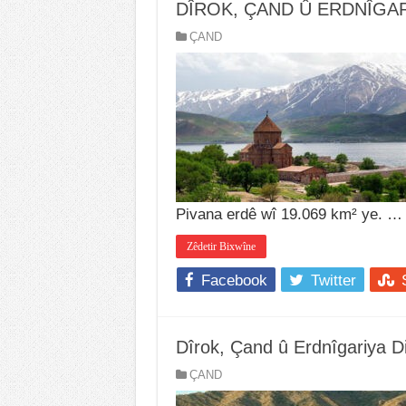
DÎROK, ÇAND Û ERDNÎGA
ÇAND
Pivana erdê wî 19.069 km² ye. …
Zêdetir Bixwîne
Facebook
Twitter
Dîrok, Çand û Erdnîgariya D
ÇAND