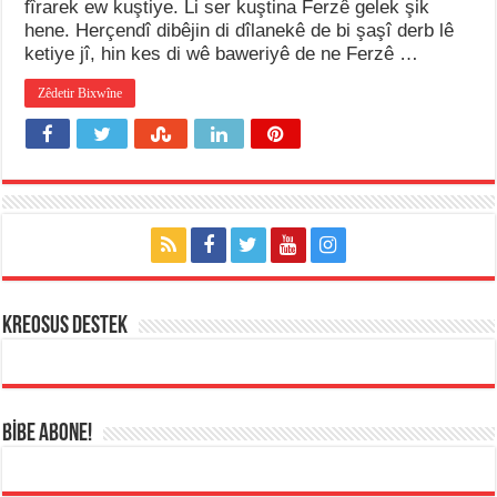
fîrarek ew kuştiye. Li ser kuştina Ferzê gelek şik
hene. Herçendî dibêjin di dîlanekê de bi şaşî derb lê
ketiye jî, hin kes di wê baweriyê de ne Ferzê …
Zêdetir Bixwîne
KREOSUS DESTEK
BİBE ABONE!