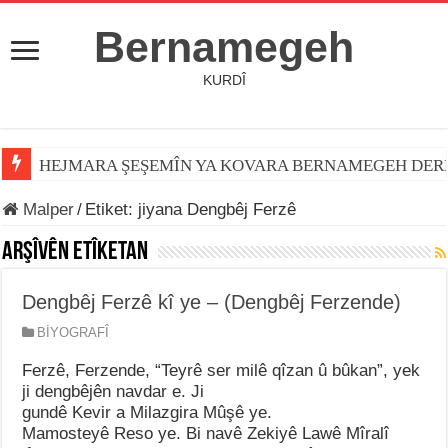
Bernamegeh
KURDÎ
HEJMARA ŞEŞEMÎN YA KOVARA BERNAMEGEH DER
Malper
/
Etiket:
jiyana Dengbêj Ferzê
Arşîvên Etîketan
Dengbêj Ferzê kî ye – (Dengbêj Ferzende)
BİYOGRAFÎ
Ferzê, Ferzende, “Teyrê ser milê qîzan û bûkan”, yek
ji dengbêjên navdar e. Ji
gundê Kevir a Milazgira Mûşê ye.
Mamosteyê Reso ye. Bi navê Zekiyê Lawê Mîralî