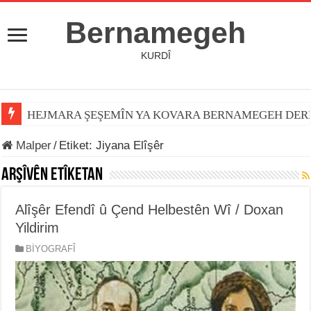
Bernamegeh
KURDÎ
HEJMARA ŞEŞEMÎN YA KOVARA BERNAMEGEH DER
Malper
/
Etiket:
Jiyana Elîşêr
Arşîvên Etîketan
Alîşêr Efendî û Çend Helbestên Wî / Doxan
Yildirim
BİYOGRAFÎ