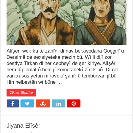
Alîşer, wek ku tê zanîn, di nav berxwedana Qoçgirî û
Dersimê de şexsiyeteke mezin bû. Wî li dijî zor
destiya Tirkan di her cepheyî de şer kiriye. Alîşêr
hem dîplomat û hem jî komutanekî zîrek bû. Di gel
van xusûsiyetan mirovekî şahîr û tembûrvan jî bû.
Hin helbestên wî bûne …
Zêdetir Bixwîne
Jiyana Elîşêr