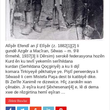
Alîşêr Efendî an jî Elîşêr (z. 1882[1][2] li
gundê Azgêr a Macîran, Sêwas – m. 9’ê
tîrmehê, 1937[3] li Dêrsim) serokê federasyona hozên
Kurd ên ku tevlî yekemîn serîhildana
kurdan (Serhildana Qoçgiriyê) a ku li dijî
komara Tirkiyeyê pêkhatiye ye. Piştî perwerdeya li
Sêwasê li cem Mistefa Paşa dest bi katibiyê dike.
Bi Zerîfe Xanimê re dizewice. Hîç zarokên wan
çênabin. Ji eşîra kurd Şêxhesenan[4] e, lê di dema
xwe de rêzgirtina hemî eşîran …
Zêdetir Bixwîne