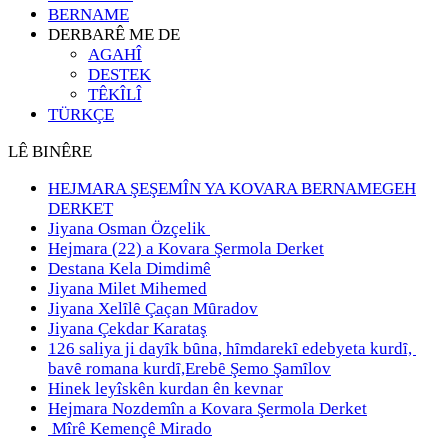
BERNAME
DERBARÊ ME DE
AGAHÎ
DESTEK
TÊKÎLÎ
TÜRKÇE
LÊ BINÊRE
HEJMARA ŞEŞEMÎN YA KOVARA BERNAMEGEH
DERKET
Jiyana Osman Özçelik
Hejmara (22) a Kovara Şermola Derket
Destana Kela Dimdimê
Jiyana Milet Mihemed
Jiyana Xelȋlȇ Çaçan Mȗradov
Jiyana Çekdar Karataş
126 saliya ji dayȋk bȗna, hȋmdarekȋ edebyeta kurdȋ,
bavȇ romana kurdȋ,Erebȇ Şemo Şamȋlov
Hinek leyîskên kurdan ên kevnar
Hejmara Nozdemîn a Kovara Şermola Derket
Mîrê Kemençê Mirado