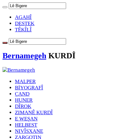
AGAHÎ
DESTEK
TÊKÎLÎ
Bernamegeh
KURDÎ
MALPER
BİYOGRAFÎ
ÇAND
HUNER
DÎROK
ZIMANÊ KURDÎ
E WEŞAN
HELBEST
NIVÎSXANE
ZARGOTIN