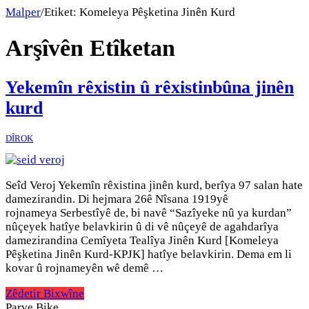
Malper
/
Etiket:
Komeleya Pêşketina Jinên Kurd
Arşîvên Etîketan
Yekemîn rêxistin û rêxistinbûna jinên
kurd
DÎROK
Seîd Veroj Yekemîn rêxistina jinên kurd, berîya 97 salan hate
damezirandin. Di hejmara 26ê Nîsana 1919yê
rojnameya Serbestîyê de, bi navê “Sazîyeke nû ya kurdan”
nûçeyek hatîye belavkirin û di vê nûçeyê de agahdarîya
damezirandina Cemîyeta Tealîya Jinên Kurd [Komeleya
Pêşketina Jinên Kurd-KPJK] hatîye belavkirin. Dema em li
kovar û rojnameyên wê demê …
Zêdetir Bixwîne
Parve Bike