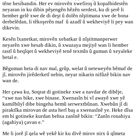
têne hesibandin. Her ev mirovên xwefiroş û kopalbidestên
neyaran in ku dibin pêşengên hêzên serdest, ku di şerê li
hember gelê xwe de di deşt û dolên nîştimana xwe de bona
derbelêdan, li têkoşerên maf û azadî û wekheviyê li pey wan
dikevin.
Kesên îxanetkar, mirovên xebatkar û nîştitmanperwer
neyarên xwe hesab dikin, û xwazaya mejiyê wan li hember
rastî û heqîqet û wekheviyê tenê texmîn û guman û xeyaleke
betal e.
Bêguman heta di nav mal, grûp, welat û neteweyên bêmaf de
jî, mirovên jirêderketî nebin, neyar nikarin nifûzê bikin nav
wan de.
Her çawa ku, Soqrat di gotineke xwe a navdar de dibêje,
“xwe nas bike, xwe binase. Xwenasîn bi vî awayê xwe yê
kamilbûyî dibe bingeha hemû serwextbûnan. Xwebûn jî di
piraktîka mirovan de asta herî baş a xwenasînê ye. Heke dîsa
em bi gotineke kurdan behsa zanînê bikin: “Zanîn ronahiya
(agahiya) çavan e.”
Me li jorê jî qela wê yekê kir ku divê mirov nirx û qîmeta