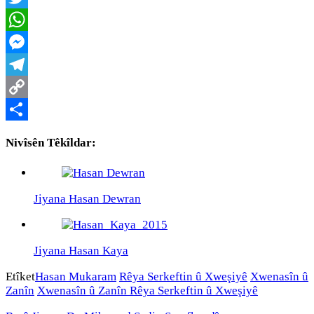
Twitter
WhatsApp
Messenger
Telegram
Copy
Link
Share
Nivîsên Têkîldar:
Jiyana Hasan Dewran
Jiyana Hasan Kaya
Etîket
Hasan Mukaram
Rêya Serkeftin û Xweşiyê
Xwenasîn û
Zanîn
Xwenasîn û Zanîn Rêya Serkeftin û Xweşiyê