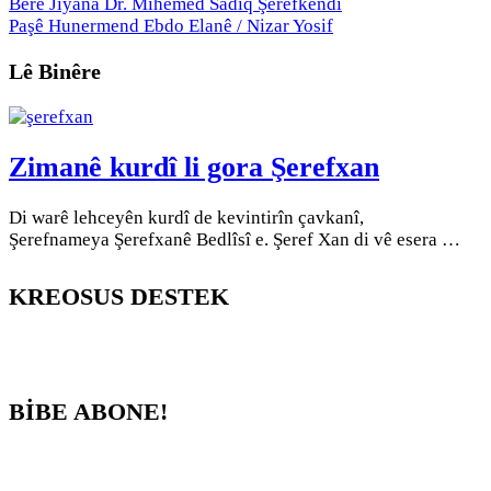
Berê
Jiyana Dr. Mihemed Sadiq Şerefkendî
Paşê
Hunermend Ebdo Elanê / Nizar Yosif
Lê Binêre
Zimanê kurdî li gora Şerefxan
Di warê lehceyên kurdî de kevintirîn çavkanî,
Şerefnameya Şerefxanê Bedlîsî e. Şeref Xan di vê esera …
KREOSUS DESTEK
BİBE ABONE!