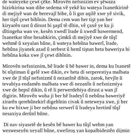
de wateyeke çewt çêke. Mirovên nefsnizim ev şêwaza
hizirkirina wan dibe sedema vê yekê ku wateya îxanetkirinê
di mejiyê wan de berevajî bibe, û li gor aqilê xwe yê sivik,
her tiştî çewt bibînin. Dema cem wan her tişt yan her
kiryarên rast û dirust bi şaştî tê dîtin, vê çaxê ye ku ji
dîtingeha wan ve, kesên xwedî îrade û xwedî bawermend,
îxanetkar têne hesabkirin, çimkû di mejiyê xwe de tûşî
wehmê û xeyalan bûne, û wateya hebûna bawerî, îrade,
hebûna jiyanek azad û serbest û hemî tiştan heta baweriya bi
hebûna koka xwe jî çewt dibînin.
Mirovên nefsniznim, bê îrade û bê bawer in, dema ku îxanetê
bi nîştiman û gelê xwe dikin, ev heta di serperestiya malbata
xwe de jî tûşî nefsnizmî û nezanînê dibin, zarok, hevjîn û
tevahiya endamên malbata xwe di nezanîn û nefsnizmiya
xwe de hepsî dikin, û rê li perwerdehiya dirust a wan jî
digirin. Mirovên wuha ji ber bê îradeyî û nebûna baweriyê
zirarên qerebûnekirî digehînin civak û neteweya xwe, ji ber
ku ew bixwe ji ber nebûna serwerî û îradeya hertimî tûşî
nesaxiya derûnî bûne.
Di nav siyasetê de kesên bê bawer ku tûşî wehm yan
wesweseyên xeyalî bûne, xwefiroş yan kopalbidestên dijmin