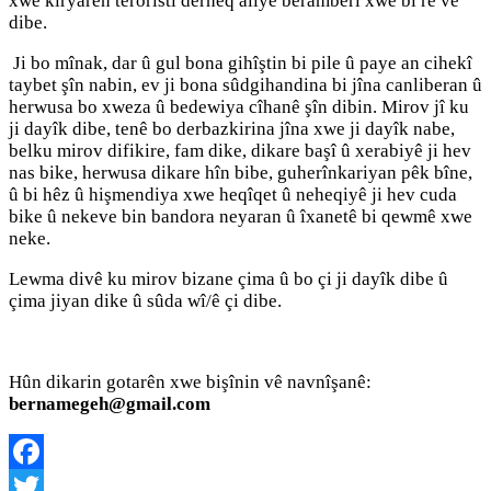
xwe kiryarên terorîstî derheq aliyê beramberî xwe bi rê ve
dibe.
Ji bo mînak, dar û gul bona gihîştin bi pile û paye an cihekî
taybet şîn nabin, ev ji bona sûdgihandina bi jîna canliberan û
herwusa bo xweza û bedewiya cîhanê şîn dibin. Mirov jî ku
ji dayîk dibe, tenê bo derbazkirina jîna xwe ji dayîk nabe,
belku mirov difikire, fam dike, dikare başî û xerabiyê ji hev
nas bike, herwusa dikare hîn bibe, guherînkariyan pêk bîne,
û bi hêz û hişmendiya xwe heqîqet û neheqiyê ji hev cuda
bike û nekeve bin bandora neyaran û îxanetê bi qewmê xwe
neke.
Lewma divê ku mirov bizane çima û bo çi ji dayîk dibe û
çima jiyan dike û sûda wî/ê çi dibe.
Hûn dikarin gotarên xwe bişînin vê navnîşanê:
bernamegeh@gmail.com
Facebook