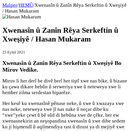
Malper
/
HEMÛ
/
Xwenasîn û Zanîn Rêya Serkeftin û Xweşiyê
/ Hasan Mukaram
Xwenasîn û Zanîn Rêya Serkeftin û
Xweşiyê / Hasan Mukaram
25 Eylül 2021
Xwenasîn û Zanîn Rêya Serkeftin û Xweşiyê Bo
Mirov Vedike.
Mirov li her derî be divê berî her tiştî xwe nas bike, û bizane
ku çawa dikare hebûn û serweriya xwe û neteweya xwe li
hember zilma serdestan biparêze.
Her kesê ku xwenasînê pênase neke, û xwe û xwazaya xwe
nas neke, neteweya xwe jî nas nake û neçar dibe ku
“xwe”yeke çewt û bê sûd di hebûna xwe de çêke, her ew
xwenasnekirin an neşopandina xwenasîn û xwe dibe sedem
ku ji hişmendî û aqilmendiya rast û dirust ya di mejiyê xwe