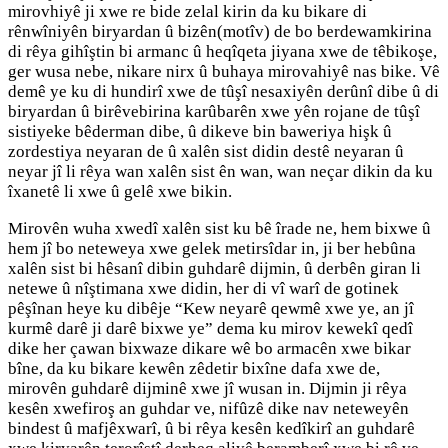
mirovhiyê ji xwe re bide zelal kirin da ku bikare di
rênwîniyên
biryardan û bizên(motîv) de bo
berdewamkirina
di rêya gihîştin bi armanc û heqîqeta jiyana xwe de têbikoşe,
ger wusa nebe, nikare nirx û buhaya mirovahiyê nas bike. Vê
demê ye ku di hundirî xwe de tûşî nesaxiyên derûnî dibe û di
biryardan û birêvebirina karûbarên xwe yên rojane de tûşî
sistiyeke bêderman dibe, û dikeve bin baweriya hişk û
zordestiya neyaran de û xalên sist didin destê neyaran û
neyar jî li rêya wan xalên sist ên wan, wan neçar dikin da ku
îxanetê li xwe û gelê xwe bikin.
Mirovên wuha xwedî xalên sist ku bê îrade ne, hem bixwe û
hem jî bo neteweya xwe gelek metirsîdar in, ji ber hebûna
xalên sist bi hêsanî dibin guhdarê dijmin, û derbên giran li
netewe û nîştimana xwe didin, her di vî warî de gotinek
pêşînan heye ku dibêje “Kew neyarê qewmê xwe ye, an jî
kurmê darê ji darê bixwe ye” dema ku mirov kewekî qedî
dike her çawan bixwaze dikare wê bo armacên xwe bikar
bîne, da ku bikare kewên zêdetir bixîne dafa xwe de,
mirovên guhdarê dijminê xwe jî wusan in. Dijmin ji rêya
kesên xwefiroş an guhdar ve, nifûzê dike nav neteweyên
bindest û mafjêxwarî, û bi rêya kesên kedîkirî an guhdarê