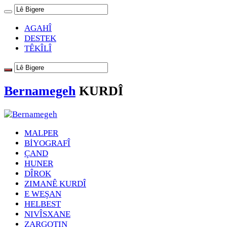
AGAHÎ
DESTEK
TÊKÎLÎ
Bernamegeh
KURDÎ
MALPER
BİYOGRAFÎ
ÇAND
HUNER
DÎROK
ZIMANÊ KURDÎ
E WEŞAN
HELBEST
NIVÎSXANE
ZARGOTIN