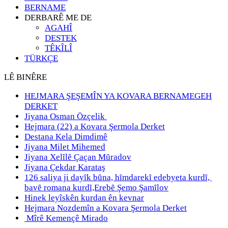
BERNAME
DERBARÊ ME DE
AGAHÎ
DESTEK
TÊKÎLÎ
TÜRKÇE
LÊ BINÊRE
HEJMARA ŞEŞEMÎN YA KOVARA BERNAMEGEH
DERKET
Jiyana Osman Özçelik
Hejmara (22) a Kovara Şermola Derket
Destana Kela Dimdimê
Jiyana Milet Mihemed
Jiyana Xelȋlȇ Çaçan Mȗradov
Jiyana Çekdar Karataş
126 saliya ji dayȋk bȗna, hȋmdarekȋ edebyeta kurdȋ,
bavȇ romana kurdȋ,Erebȇ Şemo Şamȋlov
Hinek leyîskên kurdan ên kevnar
Hejmara Nozdemîn a Kovara Şermola Derket
Mîrê Kemençê Mirado