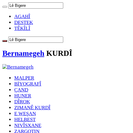
AGAHÎ
DESTEK
TÊKÎLÎ
Bernamegeh
KURDÎ
MALPER
BİYOGRAFÎ
ÇAND
HUNER
DÎROK
ZIMANÊ KURDÎ
E WEŞAN
HELBEST
NIVÎSXANE
ZARGOTIN