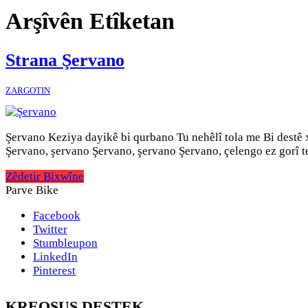
Arşîvên Etîketan
Strana Şervano
ZARGOTIN
Şervano Keziya dayikê bi qurbano Tu nehêlî tola me Bi destê
Şervano, şervano Şervano, şervano Şervano, çelengo ez gorî t
Zêdetir Bixwîne
Parve Bike
Facebook
Twitter
Stumbleupon
LinkedIn
Pinterest
KREOSUS DESTEK