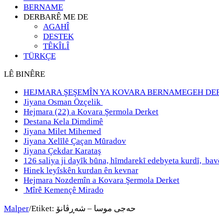
BERNAME
DERBARÊ ME DE
AGAHÎ
DESTEK
TÊKÎLÎ
TÜRKÇE
LÊ BINÊRE
HEJMARA ŞEŞEMÎN YA KOVARA BERNAMEGEH DE
Jiyana Osman Özçelik
Hejmara (22) a Kovara Şermola Derket
Destana Kela Dimdimê
Jiyana Milet Mihemed
Jiyana Xelȋlȇ Çaçan Mȗradov
Jiyana Çekdar Karataş
126 saliya ji dayȋk bȗna, hȋmdarekȋ edebyeta kurdȋ, b
Hinek leyîskên kurdan ên kevnar
Hejmara Nozdemîn a Kovara Şermola Derket
Mîrê Kemençê Mirado
Malper
/
Etiket:
حەجی موسا – شەڕڤانۆ