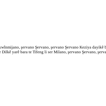
 xwînmijano, şervano Şervano, şervano Şervano Keziya dayikê b
e Dilkê yarê bara te Tifeng li ser Milano, şervano Şervano, şe