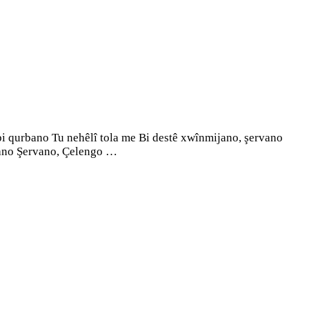
i qurbano Tu nehêlî tola me Bi destê xwînmijano, şervano
rvano Şervano, Çelengo …