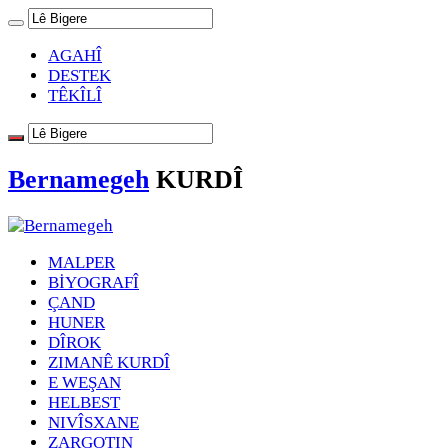
AGAHÎ
DESTEK
TÊKÎLÎ
Bernamegeh
KURDÎ
MALPER
BİYOGRAFÎ
ÇAND
HUNER
DÎROK
ZIMANÊ KURDÎ
E WEŞAN
HELBEST
NIVÎSXANE
ZARGOTIN