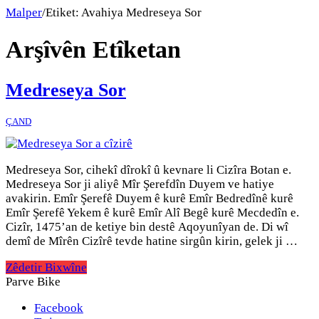
Malper
/
Etiket:
Avahiya Medreseya Sor
Arşîvên Etîketan
Medreseya Sor
ÇAND
Medreseya Sor, cihekî dîrokî û kevnare li Cizîra Botan e.
Medreseya Sor ji aliyê Mîr Şerefdîn Duyem ve hatiye
avakirin. Emîr Şerefê Duyem ê kurê Emîr Bedredînê kurê
Emîr Şerefê Yekem ê kurê Emîr Alî Begê kurê Mecdedîn e.
Cizîr, 1475’an de ketiye bin destê Aqoyunîyan de. Di wî
demî de Mîrên Cizîrê tevde hatine sirgûn kirin, gelek ji …
Zêdetir Bixwîne
Parve Bike
Facebook