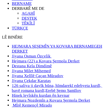
BERNAME
DERBARÊ ME DE
AGAHÎ
DESTEK
TÊKÎLÎ
TÜRKÇE
LÊ BINÊRE
HEJMARA ŞEŞEMÎN YA KOVARA BERNAMEGEH
DERKET
Jiyana Osman Özçelik
Hejmara (22) a Kovara Şermola Derket
Destana Kela Dimdimê
Jiyana Milet Mihemed
Jiyana Xelȋlȇ Çaçan Mȗradov
Jiyana Çekdar Karataş
126 saliya ji dayȋk bȗna, hȋmdarekȋ edebyeta kurdȋ,
bavȇ romana kurdȋ,Erebȇ Şemo Şamȋlov
Hinek leyîskên kurdan ên kevnar
Hejmara Nozdemîn a Kovara Şermola Derket
Mîrê Kemençê Mirado