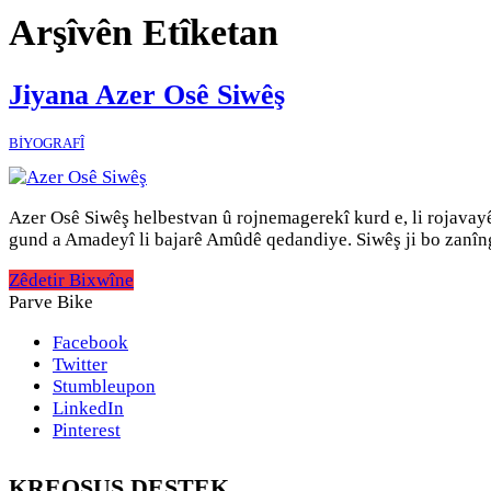
Arşîvên Etîketan
Jiyana Azer Osê Siwêş
BİYOGRAFÎ
Azer Osê Siwêş helbestvan û rojnemagerekî kurd e, li rojavayê
gund a Amadeyî li bajarê Amûdê qedandiye. Siwêş ji bo zanîn
Zêdetir Bixwîne
Parve Bike
Facebook
Twitter
Stumbleupon
LinkedIn
Pinterest
KREOSUS DESTEK