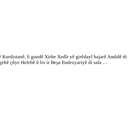
 Kurdistanê, li gundê Xirbe Xedîr yê girêdayî bajarê Amûdê di p
gehê çûye Helebê û liv ir Beşa Endezyariyê di sala …