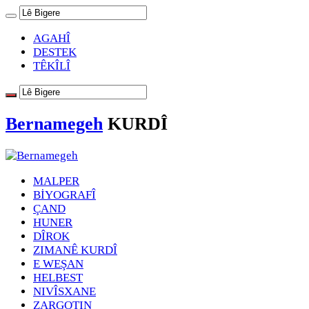
AGAHÎ
DESTEK
TÊKÎLÎ
Bernamegeh
KURDÎ
MALPER
BİYOGRAFÎ
ÇAND
HUNER
DÎROK
ZIMANÊ KURDÎ
E WEŞAN
HELBEST
NIVÎSXANE
ZARGOTIN