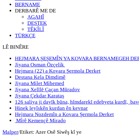
BERNAME
DERBARÊ ME DE
AGAHÎ
DESTEK
TÊKÎLÎ
TÜRKÇE
LÊ BINÊRE
HEJMARA ŞEŞEMÎN YA KOVARA BERNAMEGEH DE
Jiyana Osman Özçelik
Hejmara (22) a Kovara Şermola Derket
Destana Kela Dimdimê
Jiyana Milet Mihemed
Jiyana Xelȋlȇ Çaçan Mȗradov
Jiyana Çekdar Karataş
126 saliya ji dayȋk bȗna, hȋmdarekȋ edebyeta kurdȋ, b
Hinek leyîskên kurdan ên kevnar
Hejmara Nozdemîn a Kovara Şermola Derket
Mîrê Kemençê Mirado
Malper
/
Etiket:
Azer Osê Siwêş kî ye