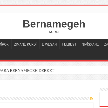
Bernamegeh
KURDÎ
DÎROK
ZIMANÊ KURDÎ
E WEŞAN
HELBEST
NIVÎSXANE
Z
OVARA BERNAMEGEH DERKET