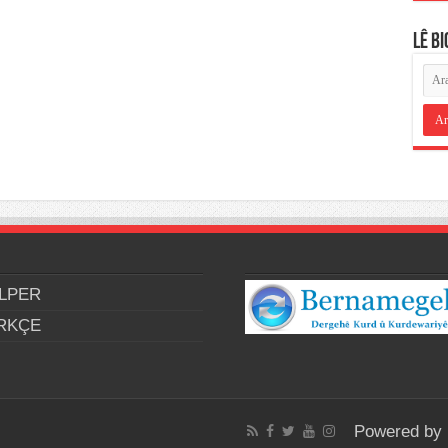
LÊ B
LPER
RKÇE
Powered by