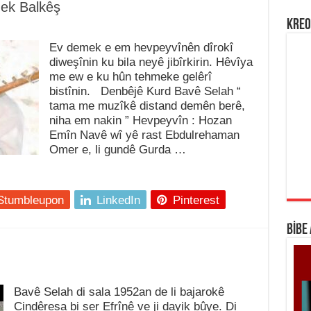
ek Balkêş
KREO
Ev demek e em hevpeyvînên dîrokî
diweşînin ku bila neyê jibîrkirin. Hêvîya
me ew e ku hûn tehmeke gelêrî
bistînin. Denbêjê Kurd Bavê Selah “
tama me muzîkê distand demên berê,
niha em nakin ” Hevpeyvîn : Hozan
Emîn Navê wî yê rast Ebdulrehaman
Omer e, li gundê Gurda …
Stumbleupon
LinkedIn
Pinterest
BİBE
Bavê Selah di sala 1952an de li bajarokê
Cindêresa bi ser Efrînê ve ji dayik bûye. Di