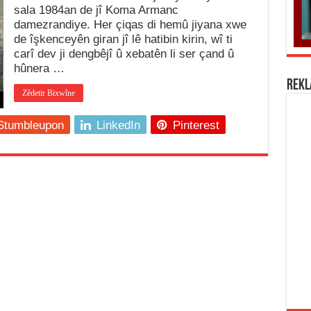
sala 1984an de jî Koma Armanc
damezrandiye. Her çiqas di hemû jiyana xwe
de îşkenceyên giran jî lê hatibin kirin, wî ti
carî dev ji dengbêjî û xebatên li ser çand û
hûnera …
REK
Zêdetir Bixwîne
Stumbleupon
LinkedIn
Pinterest