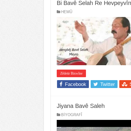
Bi Bavê Selah Re Hevpeyvîn
HEMÛ
Zêdetir Bixwîne
Facebook
Twitter
Jiyana Bavê Saleh
BİYOGRAFÎ