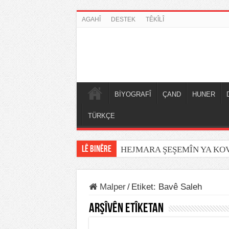
AGAHÎ
DESTEK
TÊKÎLÎ
BİYOGRAFÎ
ÇAND
HUNER
TÜRKÇE
LÊ BINÊRE
HEJMARA ŞEŞEMÎN YA K
Malper
/
Etiket:
Bavê Saleh
Arşîvên Etîketan