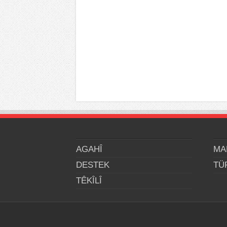
AGAHÎ
MA
DESTEK
TÜ
TÊKÎLÎ