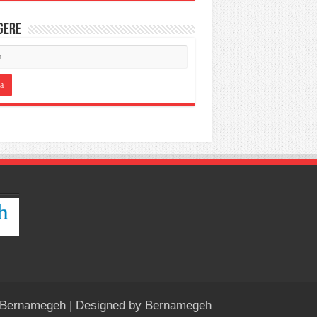
IGERE
Bernamegeh
| Designed by
Bernamegeh