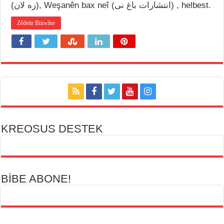
(زه لان), Weşanên bax neî (انتشارات باغ نی) , helbest.
Zêdetir Bixwîne
KREOSUS DESTEK
BİBE ABONE!