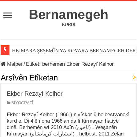
Bernamegeh
KURDÎ
HEJMARA ŞEŞEMÎN YA KOVARA BERNAMEGEH DER
Malper
/
Etiket:
berhemen Ekber Rezayî Kelhor
Arşîvên Etîketan
Ekber Rezayî Kelhor
BİYOGRAFÎ
Ekber Rezayî Kelhor (1966-) nivîskar û helbestvanekî
kurd e. Di 4’ê îlona 1966’an da li Kirmaşan hatiyê
dinê. Berhemên wî 2010 Axîn (ئاخین) , Weşanên
Kirmaşan (انتشارات کرمانشاه) , helbest. 2011 Zelan