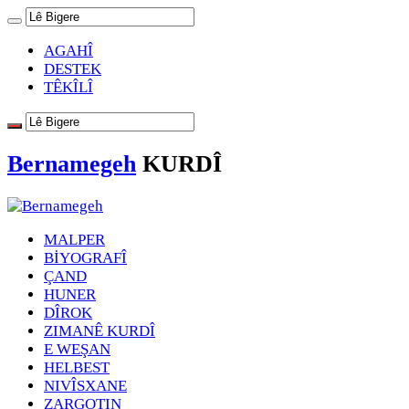
AGAHÎ
DESTEK
TÊKÎLÎ
Bernamegeh
KURDÎ
MALPER
BİYOGRAFÎ
ÇAND
HUNER
DÎROK
ZIMANÊ KURDÎ
E WEŞAN
HELBEST
NIVÎSXANE
ZARGOTIN