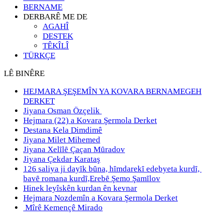
BERNAME
DERBARÊ ME DE
AGAHÎ
DESTEK
TÊKÎLÎ
TÜRKÇE
LÊ BINÊRE
HEJMARA ŞEŞEMÎN YA KOVARA BERNAMEGEH
DERKET
Jiyana Osman Özçelik
Hejmara (22) a Kovara Şermola Derket
Destana Kela Dimdimê
Jiyana Milet Mihemed
Jiyana Xelȋlȇ Çaçan Mȗradov
Jiyana Çekdar Karataş
126 saliya ji dayȋk bȗna, hȋmdarekȋ edebyeta kurdȋ,
bavȇ romana kurdȋ,Erebȇ Şemo Şamȋlov
Hinek leyîskên kurdan ên kevnar
Hejmara Nozdemîn a Kovara Şermola Derket
Mîrê Kemençê Mirado