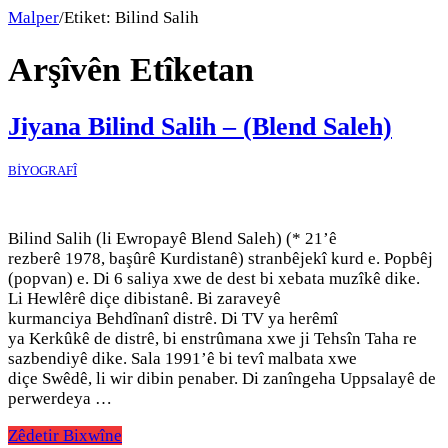
Malper
/
Etiket:
Bilind Salih
Arşîvên Etîketan
Jiyana Bilind Salih – (Blend Saleh)
BİYOGRAFÎ
Bilind Salih (li Ewropayê Blend Saleh) (* 21’ê
rezberê 1978, başûrê Kurdistanê) stranbêjekî kurd e. Popbêj
(popvan) e. Di 6 saliya xwe de dest bi xebata muzîkê dike.
Li Hewlêrê diçe dibistanê. Bi zaraveyê
kurmanciya Behdînanî distrê. Di TV ya herêmî
ya Kerkûkê de distrê, bi enstrûmana xwe ji Tehsîn Taha re
sazbendiyê dike. Sala 1991’ê bi tevî malbata xwe
diçe Swêdê, li wir dibin penaber. Di zanîngeha Uppsalayê de
perwerdeya …
Zêdetir Bixwîne