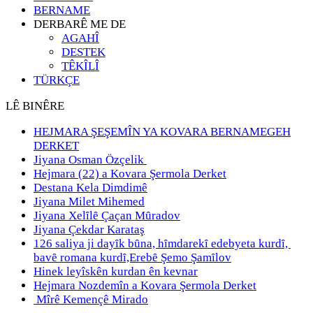
BERNAME
DERBARÊ ME DE
AGAHÎ
DESTEK
TÊKÎLÎ
TÜRKÇE
LÊ BINÊRE
HEJMARA ŞEŞEMÎN YA KOVARA BERNAMEGEH
DERKET
Jiyana Osman Özçelik
Hejmara (22) a Kovara Şermola Derket
Destana Kela Dimdimê
Jiyana Milet Mihemed
Jiyana Xelȋlȇ Çaçan Mȗradov
Jiyana Çekdar Karataş
126 saliya ji dayȋk bȗna, hȋmdarekȋ edebyeta kurdȋ,
bavȇ romana kurdȋ,Erebȇ Şemo Şamȋlov
Hinek leyîskên kurdan ên kevnar
Hejmara Nozdemîn a Kovara Şermola Derket
Mîrê Kemençê Mirado