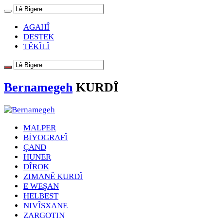
AGAHÎ
DESTEK
TÊKÎLÎ
Bernamegeh
KURDÎ
MALPER
BİYOGRAFÎ
ÇAND
HUNER
DÎROK
ZIMANÊ KURDÎ
E WEŞAN
HELBEST
NIVÎSXANE
ZARGOTIN