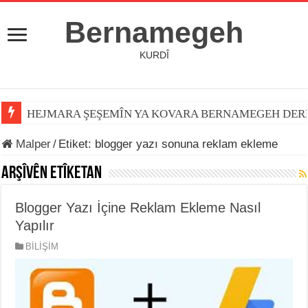
Bernamegeh
KURDÎ
HEJMARA ŞEŞEMÎN YA KOVARA BERNAMEGEH DER
Malper
/
Etiket:
blogger yazı sonuna reklam ekleme
Arşîvên Etîketan
Blogger Yazı İçine Reklam Ekleme Nasıl
Yapılır
BİLİŞİM