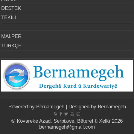
DESTEK
TÊKÎLÎ
MALPER
TÜRKÇE
Powered by
Bernamegeh
| Designed by
Bernamegeh
© Kovareke Azad, Serbixwe, Bêteref û Xelkî 2026
bernamegeh@gmail.com