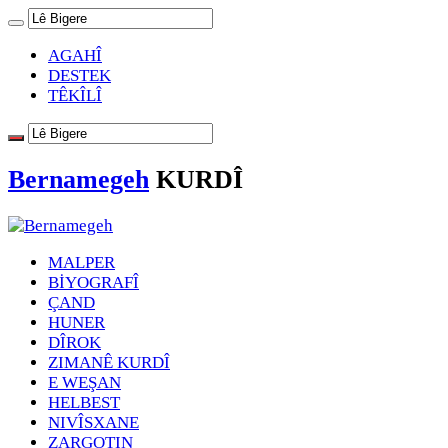
AGAHÎ
DESTEK
TÊKÎLÎ
Bernamegeh
KURDÎ
MALPER
BİYOGRAFÎ
ÇAND
HUNER
DÎROK
ZIMANÊ KURDÎ
E WEŞAN
HELBEST
NIVÎSXANE
ZARGOTIN