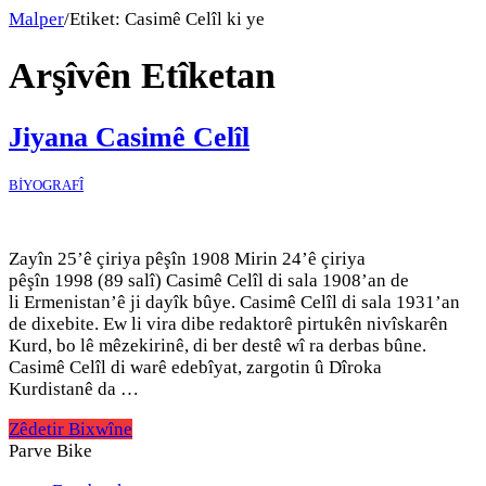
Malper
/
Etiket:
Casimê Celîl ki ye
Arşîvên Etîketan
Jiyana Casimê Celîl
BİYOGRAFÎ
Zayîn 25’ê çiriya pêşîn 1908 Mirin 24’ê çiriya
pêşîn 1998 (89 salî) Casimê Celîl di sala 1908’an de
li Ermenistan’ê ji dayîk bûye. Casimê Celîl di sala 1931’an
de dixebite. Ew li vira dibe redaktorê pirtukên nivîskarên
Kurd, bo lê mêzekirinê, di ber destê wî ra derbas bûne.
Casimê Celîl di warê edebîyat, zargotin û Dîroka
Kurdistanê da …
Zêdetir Bixwîne
Parve Bike