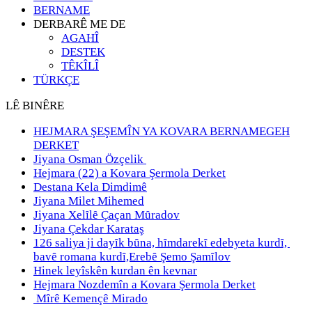
BERNAME
DERBARÊ ME DE
AGAHÎ
DESTEK
TÊKÎLÎ
TÜRKÇE
LÊ BINÊRE
HEJMARA ŞEŞEMÎN YA KOVARA BERNAMEGEH
DERKET
Jiyana Osman Özçelik
Hejmara (22) a Kovara Şermola Derket
Destana Kela Dimdimê
Jiyana Milet Mihemed
Jiyana Xelȋlȇ Çaçan Mȗradov
Jiyana Çekdar Karataş
126 saliya ji dayȋk bȗna, hȋmdarekȋ edebyeta kurdȋ,
bavȇ romana kurdȋ,Erebȇ Şemo Şamȋlov
Hinek leyîskên kurdan ên kevnar
Hejmara Nozdemîn a Kovara Şermola Derket
Mîrê Kemençê Mirado