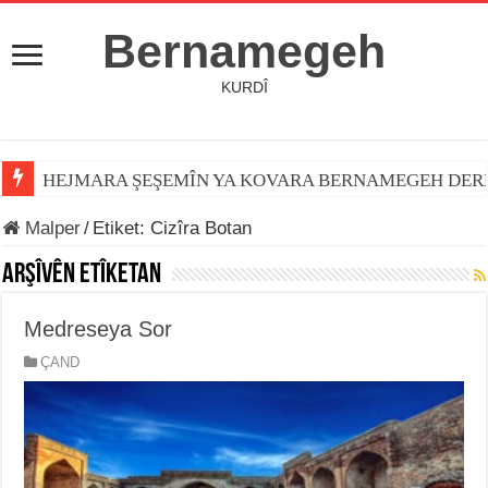
Bernamegeh
KURDÎ
HEJMARA ŞEŞEMÎN YA KOVARA BERNAMEGEH DER
Malper
/
Etiket:
Cizîra Botan
Arşîvên Etîketan
Medreseya Sor
ÇAND