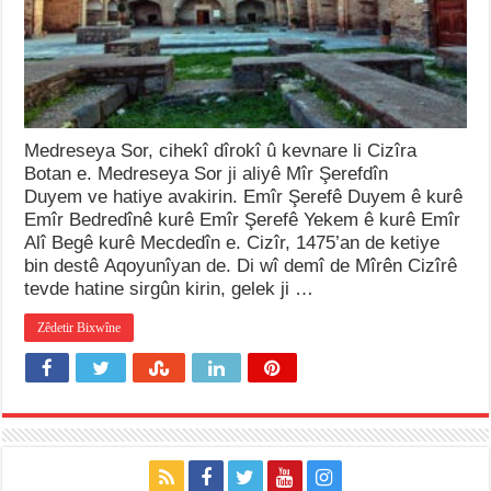
Medreseya Sor, cihekî dîrokî û kevnare li Cizîra
Botan e. Medreseya Sor ji aliyê Mîr Şerefdîn
Duyem ve hatiye avakirin. Emîr Şerefê Duyem ê kurê
Emîr Bedredînê kurê Emîr Şerefê Yekem ê kurê Emîr
Alî Begê kurê Mecdedîn e. Cizîr, 1475’an de ketiye
bin destê Aqoyunîyan de. Di wî demî de Mîrên Cizîrê
tevde hatine sirgûn kirin, gelek ji …
Zêdetir Bixwîne