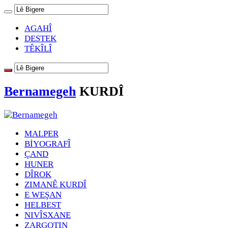
AGAHÎ
DESTEK
TÊKÎLÎ
Bernamegeh
KURDÎ
MALPER
BİYOGRAFÎ
ÇAND
HUNER
DÎROK
ZIMANÊ KURDÎ
E WEŞAN
HELBEST
NIVÎSXANE
ZARGOTIN