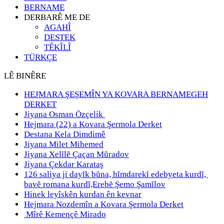
BERNAME
DERBARÊ ME DE
AGAHÎ
DESTEK
TÊKÎLÎ
TÜRKÇE
LÊ BINÊRE
HEJMARA ŞEŞEMÎN YA KOVARA BERNAMEGEH
DERKET
Jiyana Osman Özçelik
Hejmara (22) a Kovara Şermola Derket
Destana Kela Dimdimê
Jiyana Milet Mihemed
Jiyana Xelȋlȇ Çaçan Mȗradov
Jiyana Çekdar Karataş
126 saliya ji dayȋk bȗna, hȋmdarekȋ edebyeta kurdȋ,
bavȇ romana kurdȋ,Erebȇ Şemo Şamȋlov
Hinek leyîskên kurdan ên kevnar
Hejmara Nozdemîn a Kovara Şermola Derket
Mîrê Kemençê Mirado