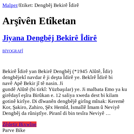
Malper
/
Etiket:
Dengbêj Bekirê Îdirê
Arşîvên Etîketan
Jiyana Dengbêj Bekirê Îdirê
BİYOGRAFÎ
Bekirê Îdirê yan Bekirê Dengbêj (*1945 Alûtê, Îdir)
dengbêjekî navdar ê ji deşta Îdirê ye. Bekîrê Îdirê bi
navê Apê Bekir jî tê nasin. Ji
gundê Alûtê (bi tirkî: Yüzbaşılar) ye. Ji malbata Emo ya ku
girêdayî eşîra Birûkan e. 12 saliya xweda dest bi kilam
gotinê kirîye. Di dîwanên dengbêjê girîng mînak: Keremê
Kor, Şakiro, Zahiro, Şêx Hemîd, İsmaîlê İmam û Neviyê
Dengbêj da rûniştîye. Piranî di bin tesîra Neviyê …
Zêdetir Bixwîne
Parve Bike