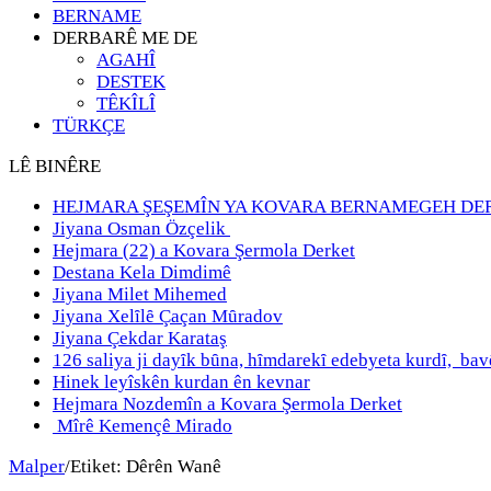
BERNAME
DERBARÊ ME DE
AGAHÎ
DESTEK
TÊKÎLÎ
TÜRKÇE
LÊ BINÊRE
HEJMARA ŞEŞEMÎN YA KOVARA BERNAMEGEH DE
Jiyana Osman Özçelik
Hejmara (22) a Kovara Şermola Derket
Destana Kela Dimdimê
Jiyana Milet Mihemed
Jiyana Xelȋlȇ Çaçan Mȗradov
Jiyana Çekdar Karataş
126 saliya ji dayȋk bȗna, hȋmdarekȋ edebyeta kurdȋ, b
Hinek leyîskên kurdan ên kevnar
Hejmara Nozdemîn a Kovara Şermola Derket
Mîrê Kemençê Mirado
Malper
/
Etiket:
Dêrên Wanê