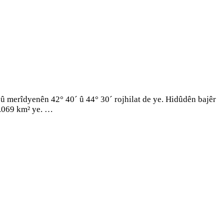
 merîdyenên 42° 40´ û 44° 30´ rojhilat de ye. Hidûdên bajêr
19.069 km² ye. …