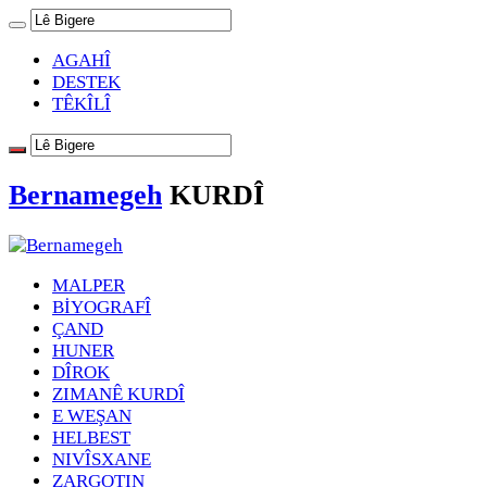
AGAHÎ
DESTEK
TÊKÎLÎ
Bernamegeh
KURDÎ
MALPER
BİYOGRAFÎ
ÇAND
HUNER
DÎROK
ZIMANÊ KURDÎ
E WEŞAN
HELBEST
NIVÎSXANE
ZARGOTIN