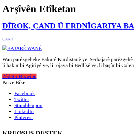
Arşîvên Etîketan
DÎROK, ÇAND Û ERDNÎGARIYA B
ÇAND
Wan parêzgeheke Bakurê Kurdistanê ye. Serbajarê parêzgehê Wa
li bakur bi Agiriyê ve, li rojava bi Bedlîsê ve, li başûr bi Col
Zêdetir Bixwîne
Parve Bike
Facebook
Twitter
Stumbleupon
LinkedIn
Pinterest
KREOSUS DESTEK