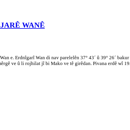
AJARÊ WANÊ
n e. Erdnîgarî Wan di nav parelelên 37° 43´ û 39° 26´ bakur û
emêrgê ve û li rojhilat jî bi Mako ve tê girêdan. Pivana erdê wî 