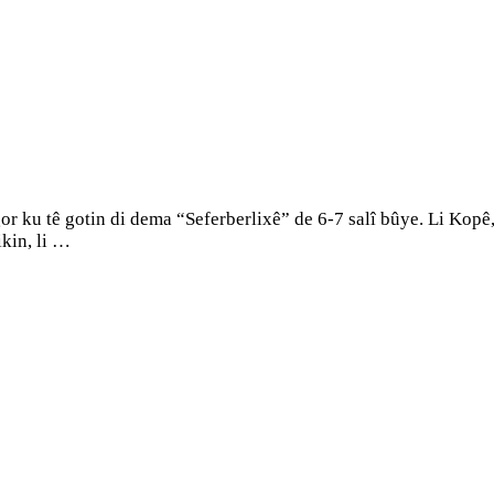
r ku tê gotin di dema “Seferberlixê” de 6-7 salî bûye. Li Kopê,
kin, li …