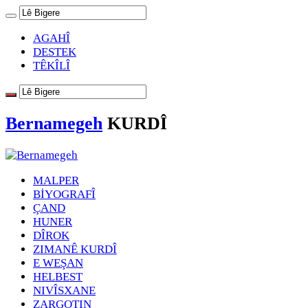
AGAHÎ
DESTEK
TÊKÎLÎ
Bernamegeh
KURDÎ
MALPER
BİYOGRAFÎ
ÇAND
HUNER
DÎROK
ZIMANÊ KURDÎ
E WEŞAN
HELBEST
NIVÎSXANE
ZARGOTIN