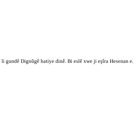
 li gundê Dignûgê hatiye dinê. Bi eslê xwe ji eşîra Hesenan e.