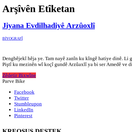
Arşîvên Etîketan
Jiyana Evdilhadiyê Arzûoxlî
BİYOGRAFÎ
Dengbêjekî hêja ye. Tam nayê zanîn ku kîngê hatiye dinê. Li go
Piştî ku mezinên wî koçî gundê Arzûaxlî ya bi ser Amedê ve di
Zêdetir Bixwîne
Parve Bike
Facebook
Twitter
Stumbleupon
LinkedIn
Pinterest
KREOSUS DESTEK