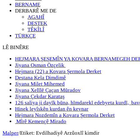
BERNAME
DERBARÊ ME DE
AGAHÎ
DESTEK
TÊKÎLÎ
TÜRKÇE
LÊ BINÊRE
HEJMARA ŞEŞEMÎN YA KOVARA BERNAMEGEH DE
Jiyana Osman Özçelik
Hejmara (22) a Kovara Şermola Derket
Destana Kela Dimdimê
Jiyana Milet Mihemed
Jiyana Xelȋlȇ Çaçan Mȗradov
Jiyana Çekdar Karataş
126 saliya ji dayȋk bȗna, hȋmdarekȋ edebyeta kurdȋ, b
Hinek leyîskên kurdan ên kevnar
Hejmara Nozdemîn a Kovara Şermola Derket
Mîrê Kemençê Mirado
Malper
/
Etiket:
Evdilhadiyê Arzûoxlî kimdir