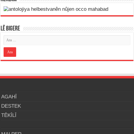
LÊ BIGERE
AGAHÎ
DESTEK
TÊKÎLÎ