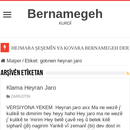
Bernamegeh
KURDÎ
HEJMARA ŞEŞEMÎN YA KOVARA BERNAMEGEH DER
Malper
/
Etiket:
gotınen heyran jaro
Arşîvên Etîketan
Klama Heyran Jaro
ZARGOTIN
VERSIYONA YEKEM Heyran jaro axx Ma ne wezê j’
kulikê te dimirim hey heyy haho Hey jaro ma ne wezê
j’ kulikê te ‘mirim Hey belê çavê reş û belek kilê
siphanî (jê) nagirim Yarikê vî zemanî (bi) dev dost in