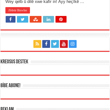
Wey qelb û dilê xwe kafir in! Ayy heçîkê …
Zêdetir Bixwîne
KREOSUS DESTEK
BİBE ABONE!
REKLAM