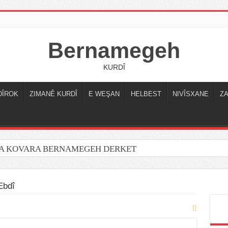
Bernamegeh
KURDÎ
DÎROK
ZIMANÊ KURDÎ
E WEŞAN
HELBEST
NIVÎSXANE
Z
YA KOVARA BERNAMEGEH DERKET
Ebdî