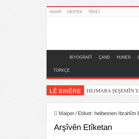
AGAHÎ
DESTEK
TÊKÎLÎ
BİYOGRAFÎ
ÇAND
HUNER
TÜRKÇE
LÊ BINÊRE
HEJMARA ŞEŞEMÎN 
Malper
/
Etiket:
helbesten Ibrahîm 
Arşîvên Etîketan