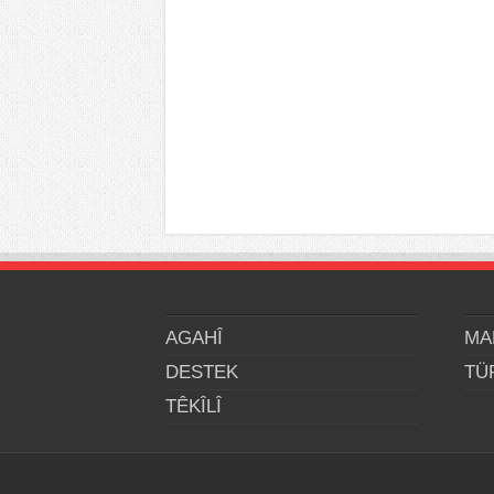
AGAHÎ
MA
DESTEK
TÜ
TÊKÎLÎ