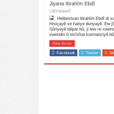
Jiyana Ibrahîm Ebdî
BİYOGRAFÎ
Helbestvan Ibrahîm Ebdî di sa
Hisiçayê ve hatiye dunyayê. Ew j
Sûriyeyê bêpar bû, ji lew re xwen
xwendin û nivîsîna kurmanciyê bû
Zêdetir Bixwîne
Facebook
Twitter
St