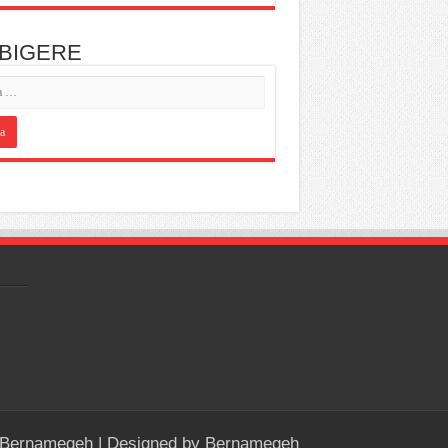
 BIGERE
Bernamegeh
| Designed by
Bernamegeh