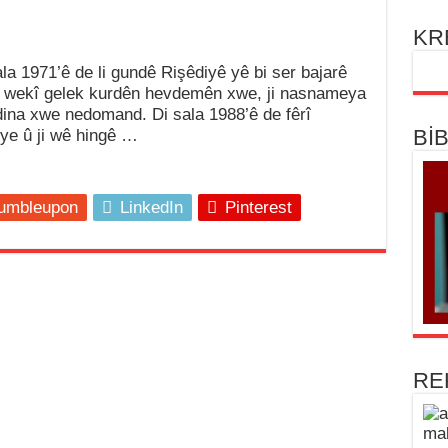
KR
la 1971’ê de li gundê Rişêdiyê yê bi ser bajarê
î wekî gelek kurdên hevdemên xwe, ji nasnameya
dina xwe nedomand. Di sala 1988’ê de fêrî
Bİ
ye û ji wê hingê …
umbleupon
LinkedIn
Pinterest
RE