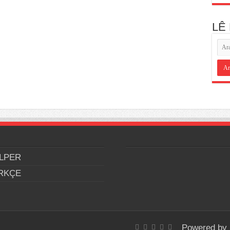
LÊ
LPER
RKÇE
Powered by