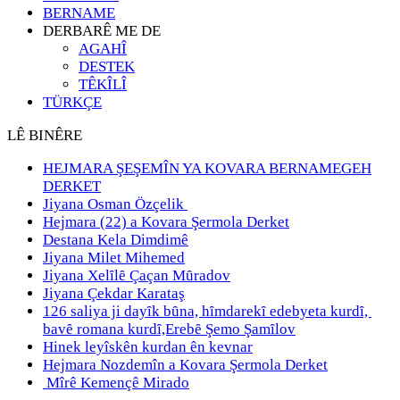
BERNAME
DERBARÊ ME DE
AGAHÎ
DESTEK
TÊKÎLÎ
TÜRKÇE
LÊ BINÊRE
HEJMARA ŞEŞEMÎN YA KOVARA BERNAMEGEH
DERKET
Jiyana Osman Özçelik
Hejmara (22) a Kovara Şermola Derket
Destana Kela Dimdimê
Jiyana Milet Mihemed
Jiyana Xelȋlȇ Çaçan Mȗradov
Jiyana Çekdar Karataş
126 saliya ji dayȋk bȗna, hȋmdarekȋ edebyeta kurdȋ,
bavȇ romana kurdȋ,Erebȇ Şemo Şamȋlov
Hinek leyîskên kurdan ên kevnar
Hejmara Nozdemîn a Kovara Şermola Derket
Mîrê Kemençê Mirado