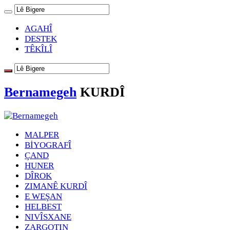
AGAHÎ
DESTEK
TÊKÎLÎ
Bernamegeh
KURDÎ
MALPER
BİYOGRAFÎ
ÇAND
HUNER
DÎROK
ZIMANÊ KURDÎ
E WEŞAN
HELBEST
NIVÎSXANE
ZARGOTIN