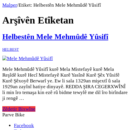
Malper
/
Etiket:
Helbestên Mele Mehmûdê Yûsifî
Arşîvên Etîketan
Helbestên Mele Mehmûdê Yûsifî
HELBEST
Mele Mehmûdê Yûsifî kurê Mela Mistefayê kurê Mela
Reşîdê kurê Hecî Mistefayê Kurê Yasînê Kurê Şêx Yûsifê
Kurê Şêxoyê Berwarî ye. Ew li sala 1329an mişextî û sala
1929an zayînî hatiye dinyayê. REDDA ŞIRA CEGERXWÎNÎ
li min îro temaşa kin ezê rû bidme tewylê me dil îro birîndare
ji rengê …
Zêdetir Bixwîne
Parve Bike
Facebook