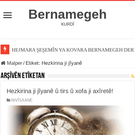
Bernamegeh
KURDÎ
HEJMARA ŞEŞEMÎN YA KOVARA BERNAMEGEH DER
Malper
/
Etiket:
Hezkirina ji jîyanê
Arşîvên Etîketan
Hezkirina ji jîyanê û tirs û xofa ji axîretê!
NIVÎSXANE