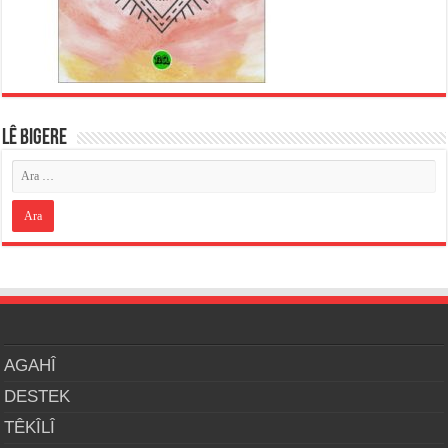
LÊ BIGERE
AGAHÎ
DESTEK
TÊKÎLÎ