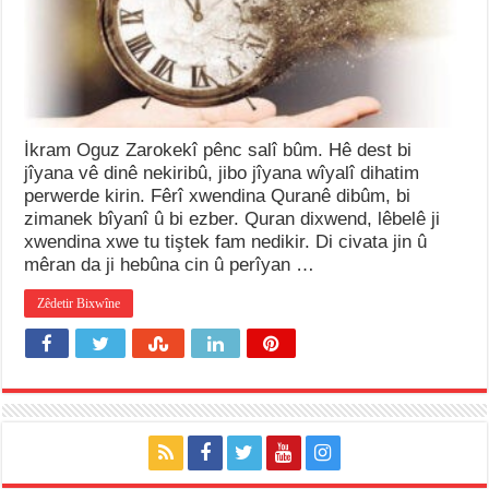
İkram Oguz Zarokekî pênc salî bûm. Hê dest bi
jîyana vê dinê nekiribû, jibo jîyana wîyalî dihatim
perwerde kirin. Fêrî xwendina Quranê dibûm, bi
zimanek bîyanî û bi ezber. Quran dixwend, lêbelê ji
xwendina xwe tu tiştek fam nedikir. Di civata jin û
mêran da ji hebûna cin û perîyan …
Zêdetir Bixwîne