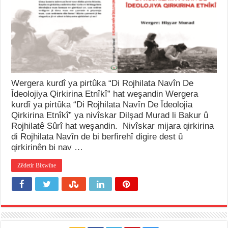
Wergera kurdî ya pirtûka “Di Rojhilata Navîn De
Îdeolojiya Qirkirina Etnîkî” hat weşandin Wergera
kurdî ya pirtûka “Di Rojhilata Navîn De Îdeolojia
Qirkirina Etnîkî” ya nivîskar Dilşad Murad li Bakur û
Rojhilatê Sûrî hat weşandin. Nivîskar mijara qirkirina
di Rojhilata Navîn de bi berfirehî digire dest û
qirkirinên bi nav …
Zêdetir Bixwîne