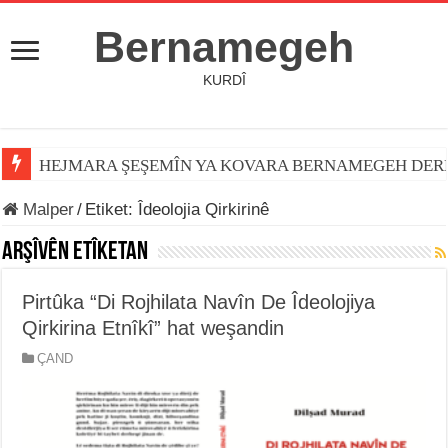
Bernamegeh
KURDÎ
HEJMARA ŞEŞEMÎN YA KOVARA BERNAMEGEH DER
Malper
/
Etiket:
Îdeolojia Qirkirinê
Arşîvên Etîketan
Pirtûka “Di Rojhilata Navîn De Îdeolojiya
Qirkirina Etnîkî” hat weşandin
ÇAND