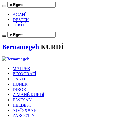
AGAHÎ
DESTEK
TÊKÎLÎ
Bernamegeh
KURDÎ
MALPER
BİYOGRAFÎ
ÇAND
HUNER
DÎROK
ZIMANÊ KURDÎ
E WEŞAN
HELBEST
NIVÎSXANE
ZARGOTIN