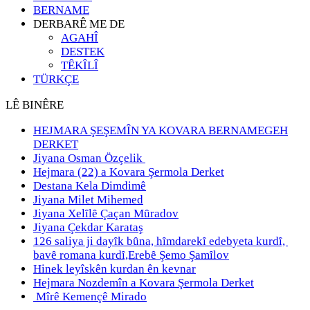
BERNAME
DERBARÊ ME DE
AGAHÎ
DESTEK
TÊKÎLÎ
TÜRKÇE
LÊ BINÊRE
HEJMARA ŞEŞEMÎN YA KOVARA BERNAMEGEH
DERKET
Jiyana Osman Özçelik
Hejmara (22) a Kovara Şermola Derket
Destana Kela Dimdimê
Jiyana Milet Mihemed
Jiyana Xelȋlȇ Çaçan Mȗradov
Jiyana Çekdar Karataş
126 saliya ji dayȋk bȗna, hȋmdarekȋ edebyeta kurdȋ,
bavȇ romana kurdȋ,Erebȇ Şemo Şamȋlov
Hinek leyîskên kurdan ên kevnar
Hejmara Nozdemîn a Kovara Şermola Derket
Mîrê Kemençê Mirado