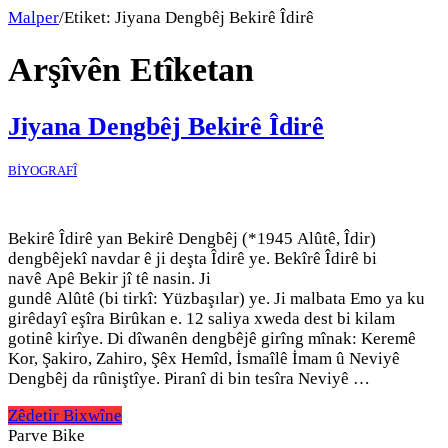
Malper
/
Etiket:
Jiyana Dengbêj Bekirê Îdirê
Arşîvên Etîketan
Jiyana Dengbêj Bekirê Îdirê
BİYOGRAFÎ
Bekirê Îdirê yan Bekirê Dengbêj (*1945 Alûtê, Îdir)
dengbêjekî navdar ê ji deşta Îdirê ye. Bekîrê Îdirê bi
navê Apê Bekir jî tê nasin. Ji
gundê Alûtê (bi tirkî: Yüzbaşılar) ye. Ji malbata Emo ya ku
girêdayî eşîra Birûkan e. 12 saliya xweda dest bi kilam
gotinê kirîye. Di dîwanên dengbêjê girîng mînak: Keremê
Kor, Şakiro, Zahiro, Şêx Hemîd, İsmaîlê İmam û Neviyê
Dengbêj da rûniştîye. Piranî di bin tesîra Neviyê …
Zêdetir Bixwîne
Parve Bike