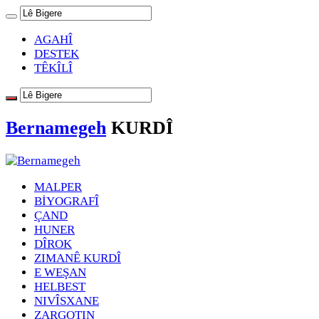
AGAHÎ
DESTEK
TÊKÎLÎ
Bernamegeh
KURDÎ
MALPER
BİYOGRAFÎ
ÇAND
HUNER
DÎROK
ZIMANÊ KURDÎ
E WEŞAN
HELBEST
NIVÎSXANE
ZARGOTIN