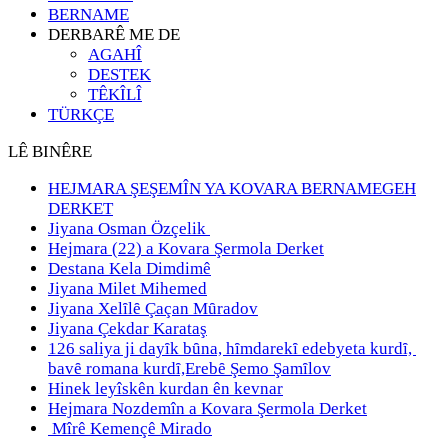
BERNAME
DERBARÊ ME DE
AGAHÎ
DESTEK
TÊKÎLÎ
TÜRKÇE
LÊ BINÊRE
HEJMARA ŞEŞEMÎN YA KOVARA BERNAMEGEH
DERKET
Jiyana Osman Özçelik
Hejmara (22) a Kovara Şermola Derket
Destana Kela Dimdimê
Jiyana Milet Mihemed
Jiyana Xelȋlȇ Çaçan Mȗradov
Jiyana Çekdar Karataş
126 saliya ji dayȋk bȗna, hȋmdarekȋ edebyeta kurdȋ,
bavȇ romana kurdȋ,Erebȇ Şemo Şamȋlov
Hinek leyîskên kurdan ên kevnar
Hejmara Nozdemîn a Kovara Şermola Derket
Mîrê Kemençê Mirado