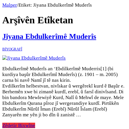
Malper
/
Etiket:
Jiyana Ebdulkerîmê Muderîs
Arşîvên Etîketan
Jiyana Ebdulkerîmê Muderîs
BİYOGRAFÎ
Ebdulkerîmê Muderîs an ‘Ebdilkerîmê Muderris[1] (bi
kurdiya başûr Ebdulkerîmî Muderîs) (z. 1901 – m. 2005)
carna bi navê Namî jî tê nas kirin.
Evdilkerîm helbestvan, nivîskar û wergêrekî kurd ê Başûr e.
Berhemên xwe bi zimanê kurdî, erebî, û farsî dinivîsand. Di
bin bandora Mewlewiyê Kurd, Nalî û Mehwî de maye. Mele
Ebdulkerîm Qurana pîroz jî wergerandiye kurdî. Pirtûkên
Ebdulkerîm Nûrûl Îman (Erebî) Nûrûl Îslam (Erebî)
Zanyarên me yên ji bo dîn û zanistê …
Zêdetir Bixwîne