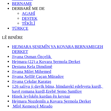
BERNAME
DERBARÊ ME DE
AGAHÎ
DESTEK
TÊKÎLÎ
TÜRKÇE
LÊ BINÊRE
HEJMARA ŞEŞEMÎN YA KOVARA BERNAMEGEH
DERKET
Jiyana Osman Özçelik
Hejmara (22) a Kovara Şermola Derket
Destana Kela Dimdimê
Jiyana Milet Mihemed
Jiyana Xelȋlȇ Çaçan Mȗradov
Jiyana Çekdar Karataş
126 saliya ji dayȋk bȗna, hȋmdarekȋ edebyeta kurdȋ,
bavȇ romana kurdȋ,Erebȇ Şemo Şamȋlov
Hinek leyîskên kurdan ên kevnar
Hejmara Nozdemîn a Kovara Şermola Derket
Mîrê Kemençê Mirado